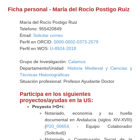
Ficha personal - María del Rocío Postigo Ruiz
María del Rocío Postigo Ruiz
Telefono: 955420849
Email:
Solicitar correo
Perfil en ORCID:
0000-0002-0373-2579
Perfil en WOS:
U-8924-2018
Grupo de Investigación:
Calamus
Departamento/Unidad:
Historia Medieval y Ciencias y
Técnicas Historiográficas
Situación profesional: Profesor Ayudante Doctor
Participa en los siguientes
proyectos/ayudas en la US:
Proyecto I+D+i:
Notariado, economía y su huella
documental en Andalucía (siglos XIV-XVIII)
(
P20_00654
- Equipo Colaborador
(Solicitud))
Notariado y Construcción Social de la