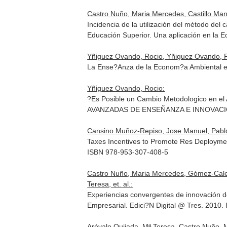
Castro Nuño, Maria Mercedes, Castillo Man
Incidencia de la utilización del método de
Educación Superior. Una aplicación en la 
Yñiguez Ovando, Rocio, Yñiguez Ovando, R
La Ense?Anza de la Econom?a Ambiental en
Yñiguez Ovando, Rocio:
?Es Posible un Cambio Metodologico en el
AVANZADAS DE ENSEÑANZA E INNOVACI
Cansino Muñoz-Repiso, Jose Manuel, Pablo
Taxes Incentives to Promote Res Deployme
ISBN 978-953-307-408-5
Castro Nuño, Maria Mercedes, Gómez-Caler
Teresa, et. al.:
Experiencias convergentes de innovación d
Empresarial
. Edici?N Digital @ Tres. 2010
Arévalo Quijada, Mª Teresa, Castro Nuño,