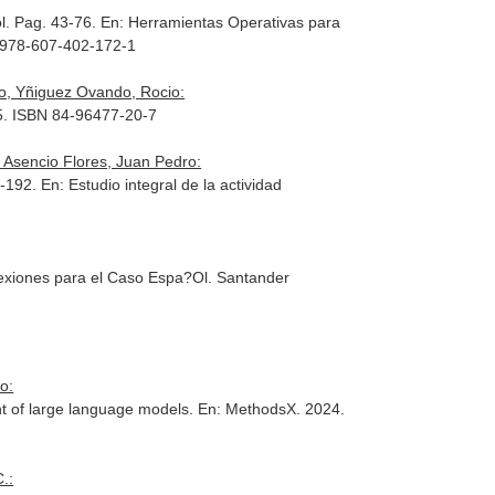
ol. Pag. 43-76.
En: Herramientas Operativas para
N 978-607-402-172-1
o, Yñiguez Ovando, Rocio:
05. ISBN 84-96477-20-7
 Asencio Flores, Juan Pedro:
9-192.
En: Estudio integral de la actividad
lexiones para el Caso Espa?Ol
. Santander
o:
nt of large language models.
En: MethodsX
. 2024.
.: