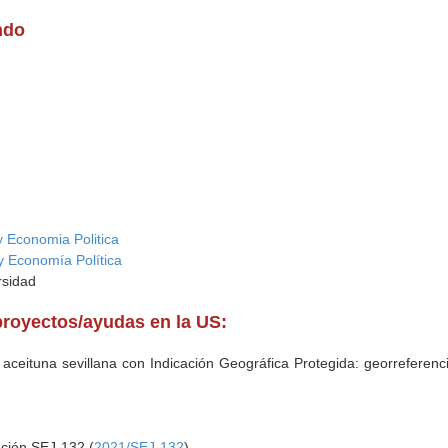
ndo
 Economia Politica
y Economía Política
rsidad
proyectos/ayudas en la US:
a aceituna sevillana con Indicación Geográfica Protegida: georrefere
ación SEJ-132 (
2021/SEJ-132
)