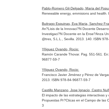
Pablo-Romero Gil-Delgado, Maria del Popu
Renewable energy, emmisions and health.
Buitrago Esquinas, Eva Maria, Sanchez Fr
An?Lisis de la Innovaci?N Docente Desarrol
Investigaci?N Docente en la Ense?Anza Uni
@tres, S.L.L., Sevilla. 2013. 140. ISBN 97
Yñiguez Ovando, Rocio:
Ramón Carande Thovar. Pag. 551-561.
En
96877-59-7
Yñiguez Ovando, Rocio:
Francisco Javier Jiménez y Pérez de Varga
2013. ISBN 978-84-96877-59-7
Castillo Manzano, Jose Ignacio, Castro Nu
El impacto de las estrategias interactivas 
Propuestas Pr?Cticas en el Campo de las C
3