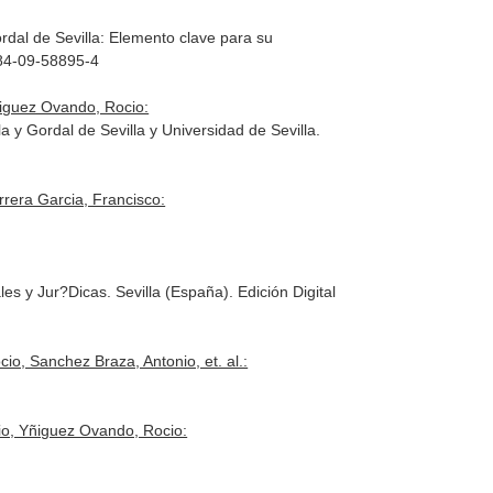
ordal de Sevilla: Elemento clave para su
8-84-09-58895-4
ñiguez Ovando, Rocio:
 y Gordal de Sevilla y Universidad de Sevilla.
rera Garcia, Francisco:
s y Jur?Dicas. Sevilla (España). Edición Digital
o, Sanchez Braza, Antonio, et. al.:
io, Yñiguez Ovando, Rocio: