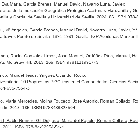
 Eva Maria, Garcia Brenes, Manuel David, Navarro Luna, Javier:
livareras de la Indicación Geográfica Protegida Aceitunas Manzanilla y G
anilla y Gordal de Sevilla y Universidad de Sevilla. 2024. 86. ISBN 97
ou, Mª Angeles, Garcia Brenes, Manuel David, Navarro Luna, Javier, Y
 través Puerto de Sevilla. 1891-1991. Sevilla. IGP Aceitunas Manzanilla
ndo, Rocio, Gonzalez Limon, Jose Manuel, Ordóñez Ríos, Manuel, Her
a?a. Mc Graw Hill. 2013. 265. ISBN 9781121991743
anco, Manuel Jesus, Yñiguez Ovando, Rocio:
ersitaria. 10 Propuestas Pr?Cticas en el Campo de las Ciencias Sociale
8-84-695-7554-3
o, Maria Mercedes, Molina Toucedo, Jose Antonio, Roman Collado, Roci
ámide. 2013. 185. ISBN 9788436828504
id, Pablo-Romero Gil-Delgado, Maria del Populo, Roman Collado, Roc
a. 2011. ISBN 978-84-92954-54-4