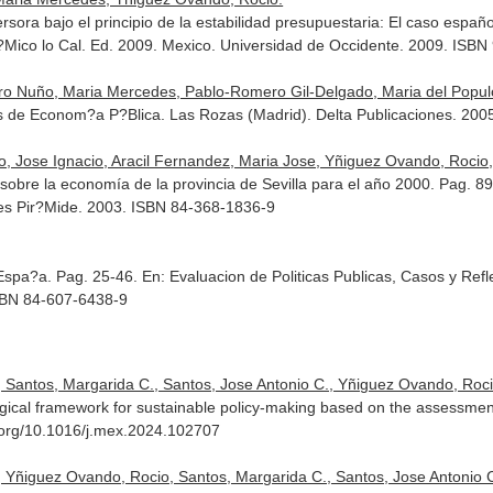
ersora bajo el principio de la estabilidad presupuestaria: El caso españ
n?Mico lo Cal
. Ed. 2009. Mexico. Universidad de Occidente. 2009. ISB
o Nuño, Maria Mercedes, Pablo-Romero Gil-Delgado, Maria del Popul
os de Econom?a P?Blica
. Las Rozas (Madrid). Delta Publicaciones. 20
, Jose Ignacio, Aracil Fernandez, Maria Jose, Yñiguez Ovando, Rocio,
 sobre la economía de la provincia de Sevilla para el año 2000. Pag. 8
nes Pir?Mide. 2003. ISBN 84-368-1836-9
 Espa?a. Pag. 25-46.
En: Evaluacion de Politicas Publicas, Casos y Ref
ISBN 84-607-6438-9
, Santos, Margarida C., Santos, Jose Antonio C., Yñiguez Ovando, Roci
ogical framework for sustainable policy-making based on the assessme
i.org/10.1016/j.mex.2024.102707
, Yñiguez Ovando, Rocio, Santos, Margarida C., Santos, Jose Antonio C