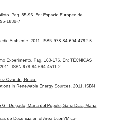
iloto. Pag. 85-96.
En: Espacio Europeo de
-695-1839-7
Medio Ambiente
. 2011. ISBN 978-84-694-4792-5
omo Experimento. Pag. 163-176.
En: TÉCNICAS
 2011. ISBN 978-84-694-4511-2
uez Ovando, Rocio:
cations in Renewable Energy Sources
. 2011. ISBN
Gil-Delgado, Maria del Populo, Sanz Diaz, Maria
as de Docencia en el Area Econ?Mico-