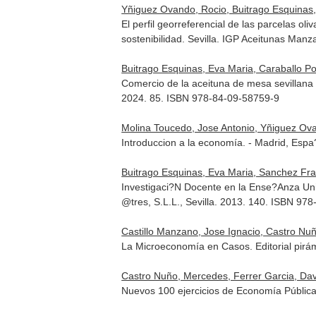
Yñiguez Ovando, Rocio, Buitrago Esquinas,
El perfil georreferencial de las parcelas o
sostenibilidad. Sevilla. IGP Aceitunas Manz
Buitrago Esquinas, Eva Maria, Caraballo P
Comercio de la aceituna de mesa sevillana a
2024. 85. ISBN 978-84-09-58759-9
Molina Toucedo, Jose Antonio, Yñiguez Ova
Introduccion a la economía. - Madrid, Esp
Buitrago Esquinas, Eva Maria, Sanchez Fr
Investigaci?N Docente en la Ense?Anza Univ
@tres, S.L.L., Sevilla. 2013. 140. ISBN 97
Castillo Manzano, Jose Ignacio, Castro Nuñ
La Microeconomía en Casos. Editorial pir
Castro Nuño, Mercedes, Ferrer Garcia, Dav
Nuevos 100 ejercicios de Economía Públic