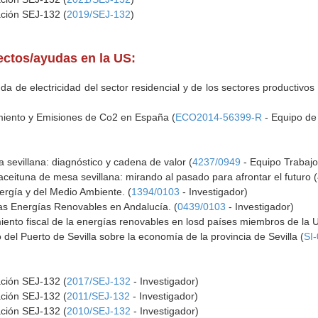
ación SEJ-132 (
2019/SEJ-132
)
yectos/ayudas en la US:
 de electricidad del sector residencial y de los sectores productivos
miento y Emisiones de Co2 en España (
ECO2014-56399-R
- Equipo de 
a sevillana: diagnóstico y cadena de valor (
4237/0949
- Equipo Trabajo 
 aceituna de mesa sevillana: mirando al pasado para afrontar el futuro (
rgía y del Medio Ambiente. (
1394/0103
- Investigador)
as Energías Renovables en Andalucía. (
0439/0103
- Investigador)
miento fiscal de la energías renovables en losd países miembros de la 
del Puerto de Sevilla sobre la economía de la provincia de Sevilla (
SI
ación SEJ-132 (
2017/SEJ-132
- Investigador)
ación SEJ-132 (
2011/SEJ-132
- Investigador)
ación SEJ-132 (
2010/SEJ-132
- Investigador)