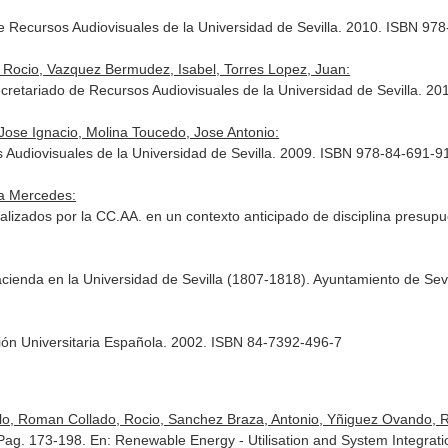
de Recursos Audiovisuales de la Universidad de Sevilla. 2010. ISBN 97
Rocio, Vazquez Bermudez, Isabel, Torres Lopez, Juan:
retariado de Recursos Audiovisuales de la Universidad de Sevilla. 2
Jose Ignacio, Molina Toucedo, Jose Antonio:
 Audiovisuales de la Universidad de Sevilla. 2009. ISBN 978-84-691-9
ia Mercedes:
alizados por la CC.AA. en un contexto anticipado de disciplina presupu
ienda en la Universidad de Sevilla (1807-1818). Ayuntamiento de Sevil
ón Universitaria Española. 2002. ISBN 84-7392-496-7
lo, Roman Collado, Rocio, Sanchez Braza, Antonio, Yñiguez Ovando, R
 Pag. 173-198.
En: Renewable Energy - Utilisation and System Integrati