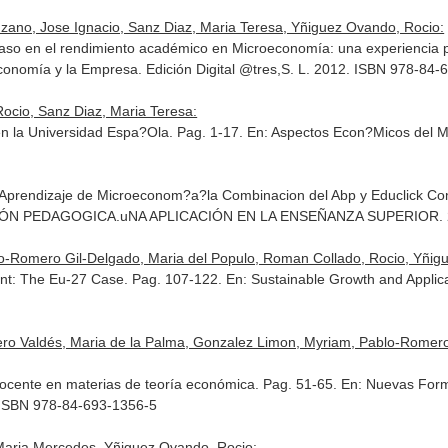
zano, Jose Ignacio, Sanz Diaz, Maria Teresa, Yñiguez Ovando, Rocio:
l caso en el rendimiento académico en Microeconomía: una experiencia p
Economía y la Empresa
. Edición Digital @tres,S. L. 2012. ISBN 978-84
ocio, Sanz Diaz, Maria Teresa:
 la Universidad Espa?Ola. Pag. 1-17.
En: Aspectos Econ?Micos del 
 Aprendizaje de Microeconom?a?la Combinacion del Abp y Educlick C
ÓN PEDAGOGICA.uNA APLICACIÓN EN LA ENSEÑANZA SUPERIOR
.
-Romero Gil-Delgado, Maria del Populo, Roman Collado, Rocio, Yñig
nt: The Eu-27 Case. Pag. 107-122.
En: Sustainable Growth and Appli
o Valdés, Maria de la Palma, Gonzalez Limon, Myriam, Pablo-Romero 
ocente en materias de teoría económica. Pag. 51-65.
En: Nuevas Form
. ISBN 978-84-693-1356-5
 Maria Mercedes, Yñiguez Ovando, Rocio: