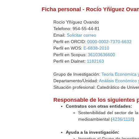
Ficha personal - Rocío Yñíguez Ova
Rocío Yñíguez Ovando
Telefono: 954-55-44-81
Email:
Solicitar correo
Perfil en ORCID:
0000-0002-7370-6632
Perfil en WOS:
E-6838-2010
Perfil en Scopus:
36103636600
Perfil en Dialnet:
1182163
Grupo de Investigación:
Teoria Economica y
Departamento/Unidad:
Análisis Económico 
Situación profesional: Catedrático de Unive
Responsable de los siguientes 
Contratos con otras entidades:
Sostenibilidad del sector de l
medioambiental (
4236/1118
)
Ayuda a la investigación:
Incentivo al Grupo de Investig