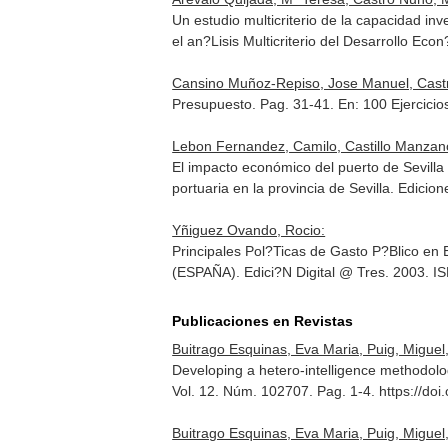
Un estudio multicriterio de la capacidad inv
el an?Lisis Multicriterio del Desarrollo Eco
Cansino Muñoz-Repiso, Jose Manuel, Castr
Presupuesto. Pag. 31-41.
En: 100 Ejercici
Lebon Fernandez, Camilo, Castillo Manzano
El impacto económico del puerto de Sevilla
portuaria en la provincia de Sevilla
. Edicio
Yñiguez Ovando, Rocio:
Principales Pol?Ticas de Gasto P?Blico en
(ESPAÑA). Edici?N Digital @ Tres. 2003. 
Publicaciones en Revistas
Buitrago Esquinas, Eva Maria, Puig, Miguel
Developing a hetero-intelligence methodol
Vol. 12. Núm. 102707. Pag. 1-4. https://do
Buitrago Esquinas, Eva Maria, Puig, Miguel