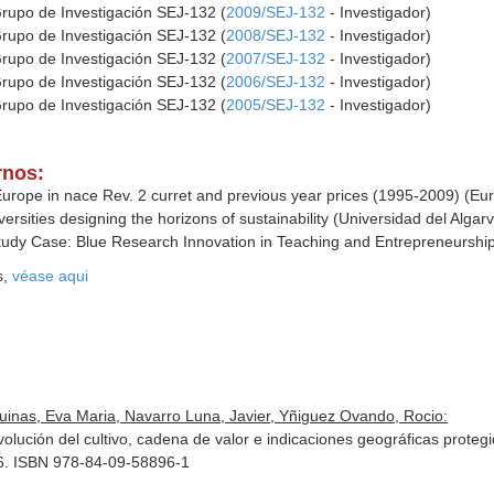
Grupo de Investigación SEJ-132 (
2009/SEJ-132
- Investigador)
Grupo de Investigación SEJ-132 (
2008/SEJ-132
- Investigador)
Grupo de Investigación SEJ-132 (
2007/SEJ-132
- Investigador)
Grupo de Investigación SEJ-132 (
2006/SEJ-132
- Investigador)
Grupo de Investigación SEJ-132 (
2005/SEJ-132
- Investigador)
rnos:
 Europe in nace Rev. 2 curret and previous year prices (1995-2009) (E
ersities designing the horizons of sustainability (Universidad del Alg
dy Case: Blue Research Innovation in Teaching and Entrepreneurship (
s,
véase aqui
uinas, Eva Maria, Navarro Luna, Javier, Yñiguez Ovando, Rocio:
volución del cultivo, cadena de valor e indicaciones geográficas proteg
 86. ISBN 978-84-09-58896-1