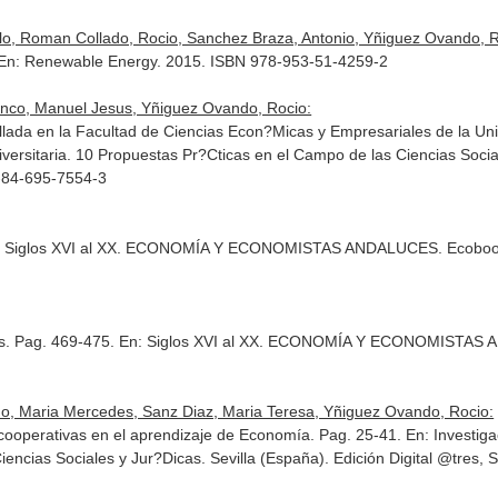
lo, Roman Collado, Rocio, Sanchez Braza, Antonio, Yñiguez Ovando, R
En: Renewable Energy
. 2015. ISBN 978-953-51-4259-2
anco, Manuel Jesus, Yñiguez Ovando, Rocio:
lada en la Facultad de Ciencias Econ?Micas y Empresariales de la Uni
versitaria. 10 Propuestas Pr?Cticas en el Campo de las Ciencias Socia
8-84-695-7554-3
: Siglos XVI al XX. ECONOMÍA Y ECONOMISTAS ANDALUCES
. Ecoboo
s. Pag. 469-475.
En: Siglos XVI al XX. ECONOMÍA Y ECONOMISTAS
ño, Maria Mercedes, Sanz Diaz, Maria Teresa, Yñiguez Ovando, Rocio:
y cooperativas en el aprendizaje de Economía. Pag. 25-41.
En: Investig
iencias Sociales y Jur?Dicas
. Sevilla (España). Edición Digital @tres,