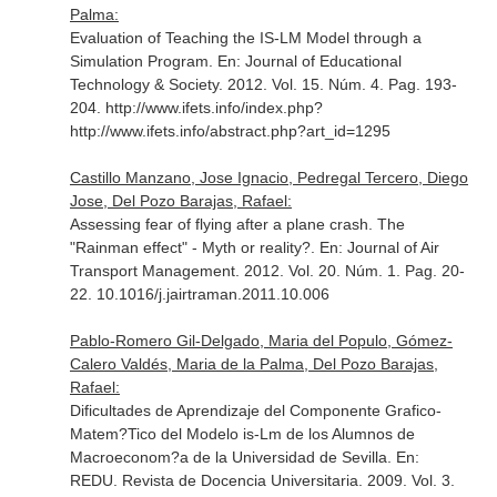
Palma:
Evaluation of Teaching the IS-LM Model through a
Simulation Program.
En: Journal of Educational
Technology & Society
. 2012. Vol. 15. Núm. 4. Pag. 193-
204. http://www.ifets.info/index.php?
http://www.ifets.info/abstract.php?art_id=1295
Castillo Manzano, Jose Ignacio, Pedregal Tercero, Diego
Jose, Del Pozo Barajas, Rafael:
Assessing fear of flying after a plane crash. The
"Rainman effect" - Myth or reality?.
En: Journal of Air
Transport Management
. 2012. Vol. 20. Núm. 1. Pag. 20-
22. 10.1016/j.jairtraman.2011.10.006
Pablo-Romero Gil-Delgado, Maria del Populo, Gómez-
Calero Valdés, Maria de la Palma, Del Pozo Barajas,
Rafael:
Dificultades de Aprendizaje del Componente Grafico-
Matem?Tico del Modelo is-Lm de los Alumnos de
Macroeconom?a de la Universidad de Sevilla.
En:
REDU. Revista de Docencia Universitaria
. 2009. Vol. 3.