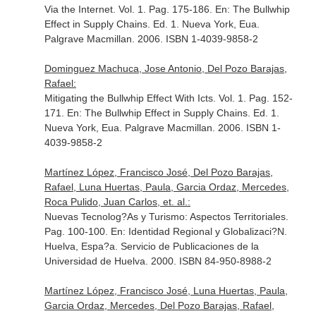
Via the Internet. Vol. 1. Pag. 175-186.
En: The Bullwhip
Effect in Supply Chains
. Ed. 1. Nueva York, Eua.
Palgrave Macmillan. 2006. ISBN 1-4039-9858-2
Dominguez Machuca, Jose Antonio, Del Pozo Barajas,
Rafael:
Mitigating the Bullwhip Effect With Icts. Vol. 1. Pag. 152-
171.
En: The Bullwhip Effect in Supply Chains
. Ed. 1.
Nueva York, Eua. Palgrave Macmillan. 2006. ISBN 1-
4039-9858-2
Martínez López, Francisco José, Del Pozo Barajas,
Rafael, Luna Huertas, Paula, Garcia Ordaz, Mercedes,
Roca Pulido, Juan Carlos, et. al.:
Nuevas Tecnolog?As y Turismo: Aspectos Territoriales.
Pag. 100-100.
En: Identidad Regional y Globalizaci?N
.
Huelva, Espa?a. Servicio de Publicaciones de la
Universidad de Huelva. 2000. ISBN 84-950-8988-2
Martínez López, Francisco José, Luna Huertas, Paula,
Garcia Ordaz, Mercedes, Del Pozo Barajas, Rafael,