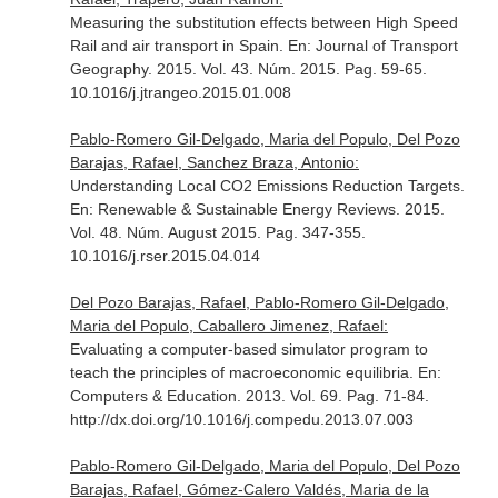
Measuring the substitution effects between High Speed
Rail and air transport in Spain.
En: Journal of Transport
Geography
. 2015. Vol. 43. Núm. 2015. Pag. 59-65.
10.1016/j.jtrangeo.2015.01.008
Pablo-Romero Gil-Delgado, Maria del Populo, Del Pozo
Barajas, Rafael, Sanchez Braza, Antonio:
Understanding Local CO2 Emissions Reduction Targets.
En: Renewable & Sustainable Energy Reviews
. 2015.
Vol. 48. Núm. August 2015. Pag. 347-355.
10.1016/j.rser.2015.04.014
Del Pozo Barajas, Rafael, Pablo-Romero Gil-Delgado,
Maria del Populo, Caballero Jimenez, Rafael:
Evaluating a computer-based simulator program to
teach the principles of macroeconomic equilibria.
En:
Computers & Education
. 2013. Vol. 69. Pag. 71-84.
http://dx.doi.org/10.1016/j.compedu.2013.07.003
Pablo-Romero Gil-Delgado, Maria del Populo, Del Pozo
Barajas, Rafael, Gómez-Calero Valdés, Maria de la