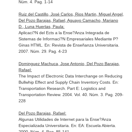
Núm. 4. Pag. 1-14
Ruiz del Castillo, José Carlos, Rios Martin, Miguel Angel,
Del Pozo Barajas, Rafael, Aguayo Camacho, Mariano
D., Luna Huertas, Paula:
Aplicaci?N del Ects a la Ense?Anza Integrada de
Sistemas de Informaci?N Empresariales Mediante P?
Ginas HTML.
En: Revista de Enseñanza Universitaria
.
2007. Núm. 29. Pag. 4-23
Dominguez Machuca, Jose Antonio, Del Pozo Barajas,
Rafael:
The Impact of Electronic Data Interchange on Reducing
Bullwhip Effect and Supply Chain Inventory Costs.
En:
Transportation Research. Part E: Logistics and
Transportation Review
. 2004. Vol. 40. Núm. 3. Pag. 209-
228
Del Pozo Barajas, Rafael:
Algunas Utilidades de Internet para la Ense?Anza
Especializada Universitaria.
En: EA: Escuela Abierta
.
2000. Núm. 4. Pag. 85-141