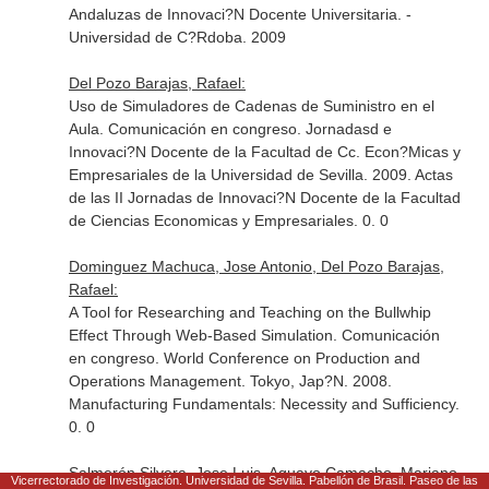
Andaluzas de Innovaci?N Docente Universitaria. -
Universidad de C?Rdoba. 2009
Del Pozo Barajas, Rafael:
Uso de Simuladores de Cadenas de Suministro en el
Aula. Comunicación en congreso. Jornadasd e
Innovaci?N Docente de la Facultad de Cc. Econ?Micas y
Empresariales de la Universidad de Sevilla. 2009. Actas
de las II Jornadas de Innovaci?N Docente de la Facultad
de Ciencias Economicas y Empresariales. 0. 0
Dominguez Machuca, Jose Antonio, Del Pozo Barajas,
Rafael:
A Tool for Researching and Teaching on the Bullwhip
Effect Through Web-Based Simulation. Comunicación
en congreso. World Conference on Production and
Operations Management. Tokyo, Jap?N. 2008.
Manufacturing Fundamentals: Necessity and Sufficiency.
0. 0
Salmerón Silvera, Jose Luis, Aguayo Camacho, Mariano
Vicerrectorado de Investigación. Universidad de Sevilla. Pabellón de Brasil. Paseo de las