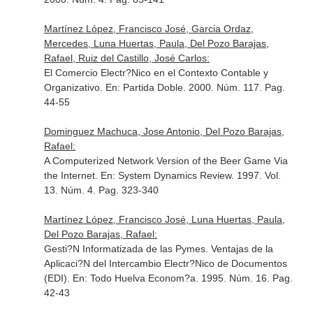
Martínez López, Francisco José, Garcia Ordaz,
Mercedes, Luna Huertas, Paula, Del Pozo Barajas,
Rafael, Ruiz del Castillo, José Carlos:
El Comercio Electr?Nico en el Contexto Contable y
Organizativo.
En: Partida Doble
. 2000. Núm. 117. Pag.
44-55
Dominguez Machuca, Jose Antonio, Del Pozo Barajas,
Rafael:
A Computerized Network Version of the Beer Game Via
the Internet.
En: System Dynamics Review
. 1997. Vol.
13. Núm. 4. Pag. 323-340
Martínez López, Francisco José, Luna Huertas, Paula,
Del Pozo Barajas, Rafael:
Gesti?N Informatizada de las Pymes. Ventajas de la
Aplicaci?N del Intercambio Electr?Nico de Documentos
(EDI).
En: Todo Huelva Econom?a
. 1995. Núm. 16. Pag.
42-43