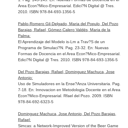
Area Econ?Mico-Empresarial
. Edici?N Digital @ Tres.
2010. ISBN 978-84-693-1356-5
Pablo-Romero Gil-Delgado, Maria del Populo, Del Pozo
Barajas, Rafael, Gómez-Calero Valdés, Maria de la
Palma:
El Aprendizaje del Modelo is-Lm a Trav?S de un
Programa de Simulaci?N. Pag. 23-32.
En: Nuevas
Formas de Docencia en el Area Econ?Mico-Empresarial
.
Edici?N Digital @ Tres. 2010. ISBN 978-84-693-1356-5
Del Pozo Barajas, Rafael, Dominguez Machuca, Jose
Antonio:
Uso de Simuladores en la Ense?Anza Universitaria. Pag.
7-18.
En: Innovacion en Metodologia Docente en el Area
Econ?Mico-Empresarial
. Rfael del Pozo. 2009. ISBN
978-84-692-6323-5
Dominguez Machuca, Jose Antonio, Del Pozo Barajas,
Rafael:
Simcas: a Network-Improved Version of the Beer Game