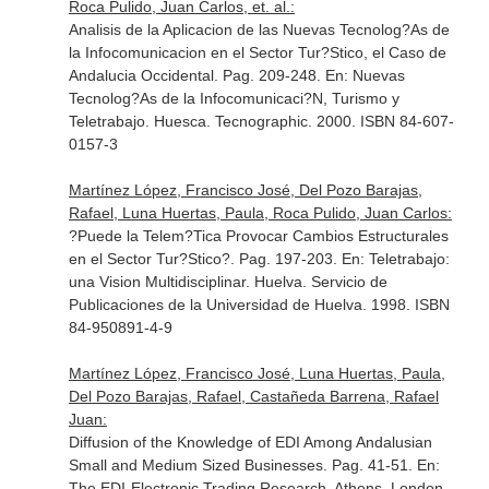
Roca Pulido, Juan Carlos, et. al.:
Analisis de la Aplicacion de las Nuevas Tecnolog?As de
la Infocomunicacion en el Sector Tur?Stico, el Caso de
Andalucia Occidental. Pag. 209-248.
En: Nuevas
Tecnolog?As de la Infocomunicaci?N, Turismo y
Teletrabajo
. Huesca. Tecnographic. 2000. ISBN 84-607-
0157-3
Martínez López, Francisco José, Del Pozo Barajas,
Rafael, Luna Huertas, Paula, Roca Pulido, Juan Carlos:
?Puede la Telem?Tica Provocar Cambios Estructurales
en el Sector Tur?Stico?. Pag. 197-203.
En: Teletrabajo:
una Vision Multidisciplinar
. Huelva. Servicio de
Publicaciones de la Universidad de Huelva. 1998. ISBN
84-950891-4-9
Martínez López, Francisco José, Luna Huertas, Paula,
Del Pozo Barajas, Rafael, Castañeda Barrena, Rafael
Juan:
Diffusion of the Knowledge of EDI Among Andalusian
Small and Medium Sized Businesses. Pag. 41-51.
En:
The EDI-Electronic Trading Research
. Athens. London