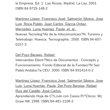
la Empresa. Ed. 1. Las Rozas, Madrid. La Ley. 2001.
ISBN 84-9725-148-2
Martínez López, Francisco José, Salmerón Silvera, Jose
Luis, Roca Pulido, Juan Carlos, Garcia Ordaz,
Mercedes, Luna Huertas, Paula, et. al.:
Nuevas Tecnolog?As de la Infocomunicaci?N, Turismo y
Teletrabajo. Huesca. Tecnographic. 2000. ISBN 84-607-
0157-3
Del Pozo Barajas, Rafael:
Intercambio Electr?Nico de Documentos : Concepto y
Funcionamiento. Fondo Editorial de la Fundaci?N San
Pablo Andaluc?a CEU. 2000. ISBN 84-931414-0-2
Martínez López, Francisco José, Salmerón Silvera, Jose
Luis, Luna Huertas, Paula, Del Pozo Barajas, Rafael,
Ruiz del Castillo, José Carlos:
Aprendiendo Hoja de C?Lculo con Casos Pr?Cticos. Mc
Graw Hill. 1998. ISBN 84-481-2108-2