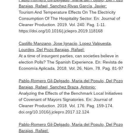
Barajas, Rafael, Sanchez-Rivas García, Javier:
Tourism And Temperature Effects On The Electricity
Consumption Of The Hospitality Sector.
En: Journal of
Cleaner Production
. 2019. Vol. 240. Pag. 1-11.
https://doi.org/10.1016/j.jclepro.2019.118168
Castillo Manzano, Jose Ignacio, Lopez Valpuesta,
Lourdes, Del Pozo Barajas, Rafael:
At a time of insurgent parties, can societies believe in
election Polls? The Spanish Experience.
En: Revista de
Economía Aplicada
. 2018. Vol. 26. Núm. 78. Pag. 81-97
Pablo-Romero Gil-Delgado, Maria del Populo, Del Pozo
Barajas, Rafael, Sanchez Braza, Antonio:
Analyzing the Effects of the Benchmark Local Initiatives
of Covenant of Mayors Signatories.
En: Journal of
Cleaner Production
. 2018. Vol. 176. Pag. 159-174.
doi.org/10.1016/j.jclepro.2017.12.124
Pablo-Romero Gil-Delgado, Maria del Populo, Del Pozo
Barajas, Rafael: