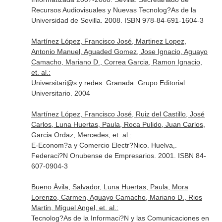
Recursos Audiovisuales y Nuevas Tecnolog?As de la
Universidad de Sevilla. 2008. ISBN 978-84-691-1604-3
Martínez López, Francisco José, Martinez Lopez,
Antonio Manuel, Aguaded Gomez, Jose Ignacio, Aguayo
Camacho, Mariano D., Correa Garcia, Ramon Ignacio,
et. al.:
Universitari@s y redes. Granada. Grupo Editorial
Universitario. 2004
Martínez López, Francisco José, Ruiz del Castillo, José
Carlos, Luna Huertas, Paula, Roca Pulido, Juan Carlos,
Garcia Ordaz, Mercedes, et. al.:
E-Econom?a y Comercio Electr?Nico. Huelva,.
Federaci?N Onubense de Empresarios. 2001. ISBN 84-
607-0904-3
Bueno Ávila, Salvador, Luna Huertas, Paula, Mora
Lorenzo, Carmen, Aguayo Camacho, Mariano D., Rios
Martin, Miguel Angel, et. al.:
Tecnolog?As de la Informaci?N y las Comunicaciones en