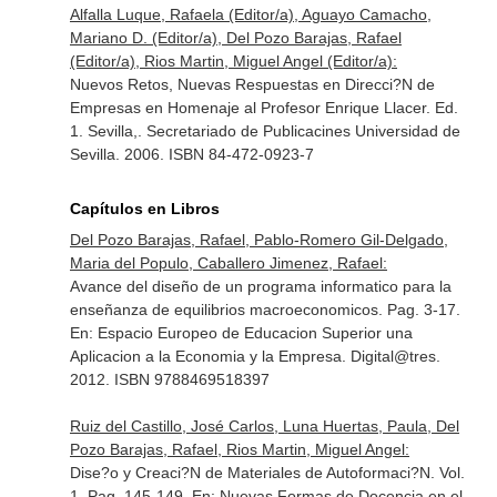
Alfalla Luque, Rafaela (Editor/a), Aguayo Camacho,
Mariano D. (Editor/a), Del Pozo Barajas, Rafael
(Editor/a), Rios Martin, Miguel Angel (Editor/a):
Nuevos Retos, Nuevas Respuestas en Direcci?N de
Empresas en Homenaje al Profesor Enrique Llacer. Ed.
1. Sevilla,. Secretariado de Publicacines Universidad de
Sevilla. 2006. ISBN 84-472-0923-7
Capítulos en Libros
Del Pozo Barajas, Rafael, Pablo-Romero Gil-Delgado,
Maria del Populo, Caballero Jimenez, Rafael:
Avance del diseño de un programa informatico para la
enseñanza de equilibrios macroeconomicos. Pag. 3-17.
En: Espacio Europeo de Educacion Superior una
Aplicacion a la Economia y la Empresa
. Digital@tres.
2012. ISBN 9788469518397
Ruiz del Castillo, José Carlos, Luna Huertas, Paula, Del
Pozo Barajas, Rafael, Rios Martin, Miguel Angel:
Dise?o y Creaci?N de Materiales de Autoformaci?N. Vol.
1. Pag. 145-149.
En: Nuevas Formas de Docencia en el