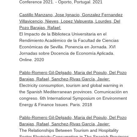
Conference 2021. - Oporto, Portugal. 2021
Castillo Manzano, Jose Ignacio, Gonzalez Fernandez
Villavicencio, Nieves, Lopez Valpuesta, Lourdes, Del
Pozo Barajas, Rafael:
El Impacto de la Biblioteca Universitaria en el
Rendimiento Académico de la Facultad de Ciencias
Económicas de Sevilla. Ponencia en Jornada. XVI
Jornadas sobre Docencia de Economía Aplicada.
Online. 2020
Pablo-Romero Gil-Delgado, Maria del Populo, Del Pozo
Barajas, Rafael, Sanchez-Rivas García, Javier:
Electricity consumption, tourism and global warning in
the Spanish Mediterranean provinces. Comunicación en
congreso. 6th International Symposium on Environment
Energy & Finance Issues. Paris. 2018
Pablo-Romero Gil-Delgado, Maria del Populo, Del Pozo
Barajas, Rafael, Sanchez-Rivas García, Javier:
The Relationships Between Tourism and Hospitality
Sector Electricity Consumption in The Spanish Provinces