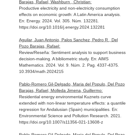
Barajas, Rafael, Washburn , Christian:
Productive electricity and non-electricity consumption
effects on economic growth: A Latin America analysis.
En: Energy
. 2024. Vol. 305. Núm. 132281.
https://doi.org/10.1016/j.energy.2024.132281
Aguilar, Juan Antonio, Palos Sanchez, Pedro R., Del
Pozo Barajas, Rafael:
Review/Reseña: Sentiment analysis to support business
decision-making. A bibliometric study.
En: AIMS
Mathematics
. 2024. Vol. 9. Núm. 2. Pag. 4337-4375.
10.3934/math.2024215
Pablo-Romero Gil-Delgado, Maria del Populo, Del Pozo
Barajas, Rafael, Molleda Jimena, Guillermo:
Residential energy environmental Kuznets curve
extended with non-linear temperature effects: a quantile
regression for Andalusian (Spain) municipalities.
En:
Environmental Science and Pollution Research
. 2021.
https://doi.org/10.1007/s11356-021-13608-z
Pablo-Romero Gil-Delgado, Maria del Populo, Del Pozo