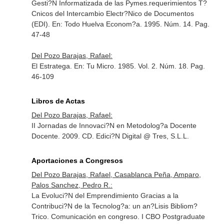
Gesti?N Informatizada de las Pymes.requerimientos T?
Cnicos del Intercambio Electr?Nico de Documentos
(EDI).
En: Todo Huelva Econom?a
. 1995. Núm. 14. Pag.
47-48
Del Pozo Barajas, Rafael:
El Estratega.
En: Tu Micro
. 1985. Vol. 2. Núm. 18. Pag.
46-109
Libros de Actas
Del Pozo Barajas, Rafael:
II Jornadas de Innovaci?N en Metodolog?a Docente
Docente. 2009. CD. Edici?N Digital @ Tres, S.L.L.
Aportaciones a Congresos
Del Pozo Barajas, Rafael, Casablanca Peña, Amparo,
Palos Sanchez, Pedro R.:
La Evoluci?N del Emprendimiento Gracias a la
Contribuci?N de la Tecnolog?a: un an?Lisis Bibliom?
Trico. Comunicación en congreso. I CBO Postgraduate