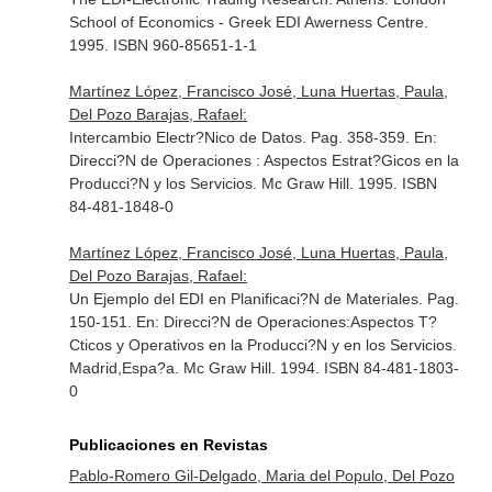
School of Economics - Greek EDI Awerness Centre.
1995. ISBN 960-85651-1-1
Martínez López, Francisco José, Luna Huertas, Paula,
Del Pozo Barajas, Rafael:
Intercambio Electr?Nico de Datos. Pag. 358-359.
En:
Direcci?N de Operaciones : Aspectos Estrat?Gicos en la
Producci?N y los Servicios
. Mc Graw Hill. 1995. ISBN
84-481-1848-0
Martínez López, Francisco José, Luna Huertas, Paula,
Del Pozo Barajas, Rafael:
Un Ejemplo del EDI en Planificaci?N de Materiales. Pag.
150-151.
En: Direcci?N de Operaciones:Aspectos T?
Cticos y Operativos en la Producci?N y en los Servicios
.
Madrid,Espa?a. Mc Graw Hill. 1994. ISBN 84-481-1803-
0
Publicaciones en Revistas
Pablo-Romero Gil-Delgado, Maria del Populo, Del Pozo