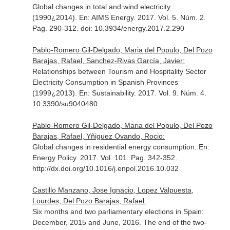
Global changes in total and wind electricity
(1990¿2014).
En: AIMS Energy
. 2017. Vol. 5. Núm. 2.
Pag. 290-312. doi: 10.3934/energy.2017.2.290
Pablo-Romero Gil-Delgado, Maria del Populo, Del Pozo
Barajas, Rafael, Sanchez-Rivas García, Javier:
Relationships between Tourism and Hospitality Sector
Electricity Consumption in Spanish Provinces
(1999¿2013).
En: Sustainability
. 2017. Vol. 9. Núm. 4.
10.3390/su9040480
Pablo-Romero Gil-Delgado, Maria del Populo, Del Pozo
Barajas, Rafael, Yñiguez Ovando, Rocio:
Global changes in residential energy consumption.
En:
Energy Policy
. 2017. Vol. 101. Pag. 342-352.
http://dx.doi.org/10.1016/j.enpol.2016.10.032
Castillo Manzano, Jose Ignacio, Lopez Valpuesta,
Lourdes, Del Pozo Barajas, Rafael:
Six months and two parliamentary elections in Spain:
December, 2015 and June, 2016. The end of the two-