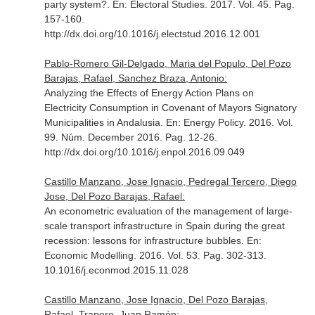
party system?.
En: Electoral Studies
. 2017. Vol. 45. Pag.
157-160.
http://dx.doi.org/10.1016/j.electstud.2016.12.001
Pablo-Romero Gil-Delgado, Maria del Populo, Del Pozo
Barajas, Rafael, Sanchez Braza, Antonio:
Analyzing the Effects of Energy Action Plans on
Electricity Consumption in Covenant of Mayors Signatory
Municipalities in Andalusia.
En: Energy Policy
. 2016. Vol.
99. Núm. December 2016. Pag. 12-26.
http://dx.doi.org/10.1016/j.enpol.2016.09.049
Castillo Manzano, Jose Ignacio, Pedregal Tercero, Diego
Jose, Del Pozo Barajas, Rafael:
An econometric evaluation of the management of large-
scale transport infrastructure in Spain during the great
recession: lessons for infrastructure bubbles.
En:
Economic Modelling
. 2016. Vol. 53. Pag. 302-313.
10.1016/j.econmod.2015.11.028
Castillo Manzano, Jose Ignacio, Del Pozo Barajas,
Rafael, Trapero, Juan Ramón: