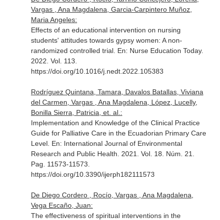
Vargas , Ana Magdalena, Garcia-Carpintero Muñoz,
Maria Angeles:
Effects of an educational intervention on nursing
students' attitudes towards gypsy women: A non-
randomized controlled trial.
En: Nurse Education Today
.
2022. Vol. 113.
https://doi.org/10.1016/j.nedt.2022.105383
Rodríguez Quintana, Tamara, Davalos Batallas, Viviana
del Carmen, Vargas , Ana Magdalena, López, Lucelly,
Bonilla Sierra, Patricia, et. al.:
Implementation and Knowledge of the Clinical Practice
Guide for Palliative Care in the Ecuadorian Primary Care
Level.
En: International Journal of Environmental
Research and Public Health
. 2021. Vol. 18. Núm. 21.
Pag. 11573-11573.
https://doi.org/10.3390/ijerph182111573
De Diego Cordero , Rocío, Vargas , Ana Magdalena,
Vega Escaño, Juan:
The effectiveness of spiritual interventions in the