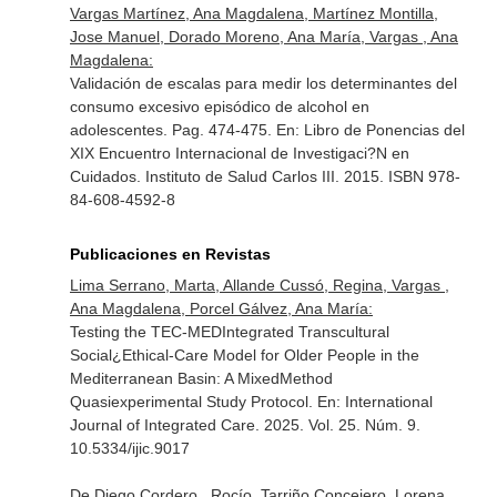
Vargas Martínez, Ana Magdalena, Martínez Montilla,
Jose Manuel, Dorado Moreno, Ana María, Vargas , Ana
Magdalena:
Validación de escalas para medir los determinantes del
consumo excesivo episódico de alcohol en
adolescentes. Pag. 474-475.
En: Libro de Ponencias del
XIX Encuentro Internacional de Investigaci?N en
Cuidados
. Instituto de Salud Carlos III. 2015. ISBN 978-
84-608-4592-8
Publicaciones en Revistas
Lima Serrano, Marta, Allande Cussó, Regina, Vargas ,
Ana Magdalena, Porcel Gálvez, Ana María:
Testing the TEC-MEDIntegrated Transcultural
Social¿Ethical-Care Model for Older People in the
Mediterranean Basin: A MixedMethod
Quasiexperimental Study Protocol.
En: International
Journal of Integrated Care
. 2025. Vol. 25. Núm. 9.
10.5334/ijic.9017
De Diego Cordero , Rocío, Tarriño Concejero, Lorena,