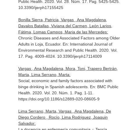
Public Health
. 2020. Vol. 28. Núm. 17. Pag. 5425-5425.
10.3390/ijerph17155425
Bonilla Sierra, Patricia, Vargas , Ana Magdalena,
Davalos Batallas, Viviana del Carmen, León Larios,
Fátima, Lomas Campos, Maria de las Mercedes:
Chronic Diseases and Associated Factors among Older
Adults in Loja, Ecuador.
En: International Journal of
Environmental Research and Public Health
. 2020. Vol.
17. Pag. 4009-4024. 10.3390/ijerph17114009
Vargas , Ana Magdalena, Mora, Toni, Trapero Bertrán,
Marta, Lima Serrano, Marta:
Social, economic and family factors associated with
binge drinking in Spanish adolescents.
En: BMC Public
Health
. 2020. Vol. 20. Núm. 1. Pag. 1-11.
https://doi.org/10.1186/s12889-020-08605-9
Lima Serrano, Marta, Vargas , Ana Magdalena, De
Diego Cordero , Rocío, Lima Rodriguez, Joaquin
Salvador:
La docencia en enfermería comunitaria.¿ Teoría