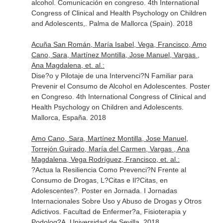
alcohol. Comunicación en congreso. 4th International
Congress of Clinical and Health Psychology on Children
and Adolescents,. Palma de Mallorca (Spain). 2018
Acuña San Román, María Isabel, Vega, Francisco, Amo
Cano, Sara, Martínez Montilla, Jose Manuel, Vargas ,
Ana Magdalena, et. al.:
Dise?o y Pilotaje de una Intervenci?N Familiar para
Prevenir el Consumo de Alcohol en Adolescentes. Poster
en Congreso. 4th International Congress of Clinical and
Health Psychology on Children and Adolescents.
Mallorca, España. 2018
Amo Cano, Sara, Martínez Montilla, Jose Manuel,
Torrejón Guirado, María del Carmen, Vargas , Ana
Magdalena, Vega Rodríguez, Francisco, et. al.:
?Actua la Resiliencia Como Prevenci?N Frente al
Consumo de Drogas, L?Citas e Il?Citas, en
Adolescentes?. Poster en Jornada. I Jornadas
Internacionales Sobre Uso y Abuso de Drogas y Otros
Adictivos. Facultad de Enfermer?a, Fisioterapia y
Podolog?A. Universidad de Sevilla. 2018