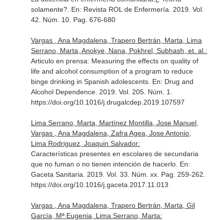
solamente?.
En: Revista ROL de Enfermería
. 2019. Vol.
42. Núm. 10. Pag. 676-680
Vargas , Ana Magdalena, Trapero Bertrán, Marta, Lima
Serrano, Marta, Anokye, Nana, Pokhrel, Subhash, et. al.:
Articulo en prensa: Measuring the effects on quality of
life and alcohol consumption of a program to reduce
binge drinking in Spanish adolescents.
En: Drug and
Alcohol Dependence
. 2019. Vol. 205. Núm. 1.
https://doi.org/10.1016/j.drugalcdep.2019.107597
Lima Serrano, Marta, Martínez Montilla, Jose Manuel,
Vargas , Ana Magdalena, Zafra Agea, Jose Antonio,
Lima Rodriguez, Joaquin Salvador:
Características presentes en escolares de secundaria
que no fuman o no tienen intención de hacerlo.
En:
Gaceta Sanitaria
. 2019. Vol. 33. Núm. xx. Pag. 259-262.
https://doi.org/10.1016/j.gaceta.2017.11.013
Vargas , Ana Magdalena, Trapero Bertrán, Marta, Gil
García, Mª Eugenia, Lima Serrano, Marta: