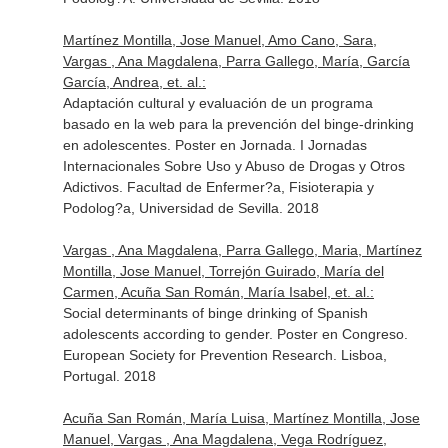
Martínez Montilla, Jose Manuel, Amo Cano, Sara,
Vargas , Ana Magdalena, Parra Gallego, María, García
García, Andrea, et. al.:
Adaptación cultural y evaluación de un programa
basado en la web para la prevención del binge-drinking
en adolescentes. Poster en Jornada. I Jornadas
Internacionales Sobre Uso y Abuso de Drogas y Otros
Adictivos. Facultad de Enfermer?a, Fisioterapia y
Podolog?a, Universidad de Sevilla. 2018
Vargas , Ana Magdalena, Parra Gallego, Maria, Martínez
Montilla, Jose Manuel, Torrejón Guirado, María del
Carmen, Acuña San Román, María Isabel, et. al.:
Social determinants of binge drinking of Spanish
adolescents according to gender. Poster en Congreso.
European Society for Prevention Research. Lisboa,
Portugal. 2018
Acuña San Román, María Luisa, Martínez Montilla, Jose
Manuel, Vargas , Ana Magdalena, Vega Rodríguez,