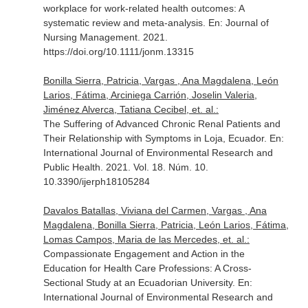
workplace for work-related health outcomes: A
systematic review and meta-analysis.
En: Journal of
Nursing Management
. 2021.
https://doi.org/10.1111/jonm.13315
Bonilla Sierra, Patricia, Vargas , Ana Magdalena, León
Larios, Fátima, Arciniega Carrión, Joselin Valeria,
Jiménez Alverca, Tatiana Cecibel, et. al.:
The Suffering of Advanced Chronic Renal Patients and
Their Relationship with Symptoms in Loja, Ecuador.
En:
International Journal of Environmental Research and
Public Health
. 2021. Vol. 18. Núm. 10.
10.3390/ijerph18105284
Davalos Batallas, Viviana del Carmen, Vargas , Ana
Magdalena, Bonilla Sierra, Patricia, León Larios, Fátima,
Lomas Campos, Maria de las Mercedes, et. al.:
Compassionate Engagement and Action in the
Education for Health Care Professions: A Cross-
Sectional Study at an Ecuadorian University.
En:
International Journal of Environmental Research and