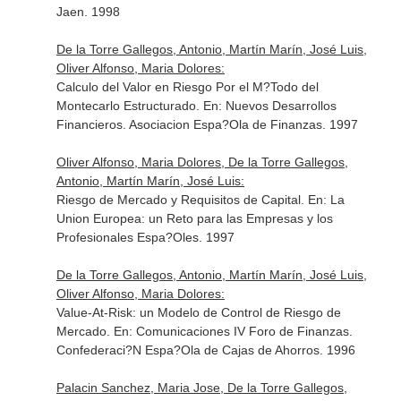
Jaen. 1998
De la Torre Gallegos, Antonio, Martín Marín, José Luis,
Oliver Alfonso, Maria Dolores:
Calculo del Valor en Riesgo Por el M?Todo del
Montecarlo Estructurado.
En: Nuevos Desarrollos
Financieros
. Asociacion Espa?Ola de Finanzas. 1997
Oliver Alfonso, Maria Dolores, De la Torre Gallegos,
Antonio, Martín Marín, José Luis:
Riesgo de Mercado y Requisitos de Capital.
En: La
Union Europea: un Reto para las Empresas y los
Profesionales Espa?Oles
. 1997
De la Torre Gallegos, Antonio, Martín Marín, José Luis,
Oliver Alfonso, Maria Dolores:
Value-At-Risk: un Modelo de Control de Riesgo de
Mercado.
En: Comunicaciones IV Foro de Finanzas
.
Confederaci?N Espa?Ola de Cajas de Ahorros. 1996
Palacin Sanchez, Maria Jose, De la Torre Gallegos,