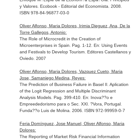
y Valores
. Ecobook - Editorial del Economista. 2008.
ISBN 978-84-96877-03-0
Oliver Alfonso, Maria Dolores, Irimia Dieguez, Ana, De la
Torre Gallegos, Antonio:
The Role of Microcredit in the Creation of
Microenterprises in Spain. Pag. 1-12.
En: Using Events
and Festivals to Develop Tourism
. Editores Castellanos y
Oviedo. 2007
Oliver Alfonso, Maria Dolores, Vazquez Cueto, Maria
Jose, Samaniego Medina, Reyes:
The Prediction of Business Failure in Basel II. Aplication
of the Logit Regression and Multiple Discriminant
Analysis Models. Pag. 399-410.
En: Inova??o e
Empreededorismo para o Sec. XXI
. ?Vora, Portugal.
Funda??o Luis de Molina. 2006. ISBN 972-99959-0-7
Feria Domínguez, Jose Manuel, Oliver Alfonso, Maria
Dolores:
The Reporting of Market Risk Financial Information