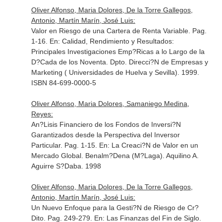
Oliver Alfonso, Maria Dolores, De la Torre Gallegos,
Antonio, Martín Marín, José Luis:
Valor en Riesgo de una Cartera de Renta Variable. Pag.
1-16.
En: Calidad, Rendimiento y Resultados:
Principales Investigaciones Emp?Ricas a lo Largo de la
D?Cada de los Noventa
. Dpto. Direcci?N de Empresas y
Marketing ( Universidades de Huelva y Sevilla). 1999.
ISBN 84-699-0000-5
Oliver Alfonso, Maria Dolores, Samaniego Medina,
Reyes:
An?Lisis Financiero de los Fondos de Inversi?N
Garantizados desde la Perspectiva del Inversor
Particular. Pag. 1-15.
En: La Creaci?N de Valor en un
Mercado Global
. Benalm?Dena (M?Laga). Aquilino A.
Aguirre S?Daba. 1998
Oliver Alfonso, Maria Dolores, De la Torre Gallegos,
Antonio, Martín Marín, José Luis:
Un Nuevo Enfoque para la Gesti?N de Riesgo de Cr?
Dito. Pag. 249-279.
En: Las Finanzas del Fin de Siglo
.