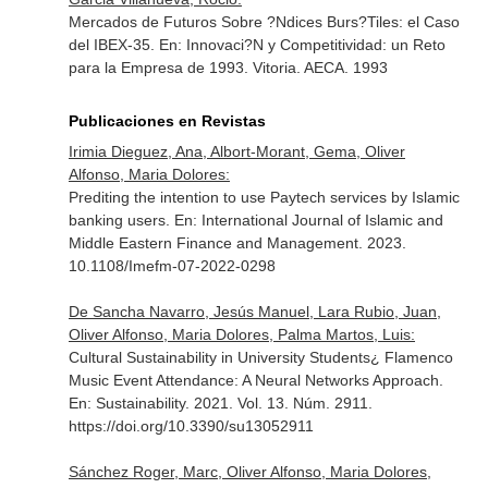
Mercados de Futuros Sobre ?Ndices Burs?Tiles: el Caso
del IBEX-35.
En: Innovaci?N y Competitividad: un Reto
para la Empresa de 1993
. Vitoria. AECA. 1993
Publicaciones en Revistas
Irimia Dieguez, Ana, Albort-Morant, Gema, Oliver
Alfonso, Maria Dolores:
Prediting the intention to use Paytech services by Islamic
banking users.
En: International Journal of Islamic and
Middle Eastern Finance and Management
. 2023.
10.1108/Imefm-07-2022-0298
De Sancha Navarro, Jesús Manuel, Lara Rubio, Juan,
Oliver Alfonso, Maria Dolores, Palma Martos, Luis:
Cultural Sustainability in University Students¿ Flamenco
Music Event Attendance: A Neural Networks Approach.
En: Sustainability
. 2021. Vol. 13. Núm. 2911.
https://doi.org/10.3390/su13052911
Sánchez Roger, Marc, Oliver Alfonso, Maria Dolores,