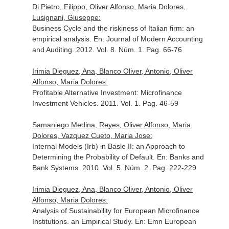
Di Pietro, Filippo, Oliver Alfonso, Maria Dolores,
Lusignani, Giuseppe:
Business Cycle and the riskiness of Italian firm: an
empirical analysis.
En: Journal of Modern Accounting
and Auditing
. 2012. Vol. 8. Núm. 1. Pag. 66-76
Irimia Dieguez, Ana, Blanco Oliver, Antonio, Oliver
Alfonso, Maria Dolores:
Profitable Alternative Investment: Microfinance
Investment Vehicles. 2011. Vol. 1. Pag. 46-59
Samaniego Medina, Reyes, Oliver Alfonso, Maria
Dolores, Vazquez Cueto, Maria Jose:
Internal Models (Irb) in Basle II: an Approach to
Determining the Probability of Default.
En: Banks and
Bank Systems
. 2010. Vol. 5. Núm. 2. Pag. 222-229
Irimia Dieguez, Ana, Blanco Oliver, Antonio, Oliver
Alfonso, Maria Dolores:
Analysis of Sustainability for European Microfinance
Institutions. an Empirical Study.
En: Emn European