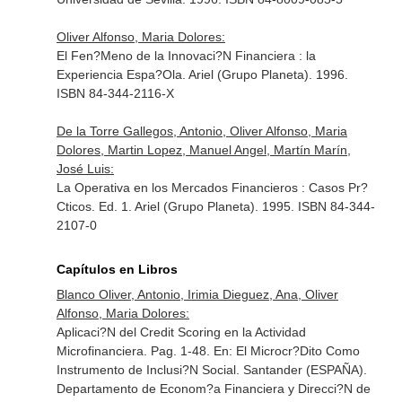
Oliver Alfonso, Maria Dolores:
El Fen?Meno de la Innovaci?N Financiera : la
Experiencia Espa?Ola. Ariel (Grupo Planeta). 1996.
ISBN 84-344-2116-X
De la Torre Gallegos, Antonio, Oliver Alfonso, Maria
Dolores, Martin Lopez, Manuel Angel, Martín Marín,
José Luis:
La Operativa en los Mercados Financieros : Casos Pr?
Cticos. Ed. 1. Ariel (Grupo Planeta). 1995. ISBN 84-344-
2107-0
Capítulos en Libros
Blanco Oliver, Antonio, Irimia Dieguez, Ana, Oliver
Alfonso, Maria Dolores:
Aplicaci?N del Credit Scoring en la Actividad
Microfinanciera. Pag. 1-48.
En: El Microcr?Dito Como
Instrumento de Inclusi?N Social
. Santander (ESPAÑA).
Departamento de Econom?a Financiera y Direcci?N de