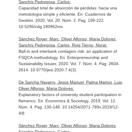
Sanchís Pedregosa, Carlos:
Capacidad total de absorción de pérdidas: hacia una
metodología simple y eficiente.
En: Cuadernos de
Gestión
. 2020. Vol. 20. Núm. 2. Pag. 199-222.
10.5295/cdg.180962ms
Sánchez Roger, Marc, Oliver Alfonso, Maria Dolores,
Sanchís Pedregosa, Carlos, Roig Tierno, Norat:
Bail-in and interbank contagion risk: an application of
FSQCA methodology.
En: Enterpreneurship and
Sustainability Issues
. 2020. Vol. 7. Núm. 4. Pag. 2604-
2614. 10.9770/jesi.2020.7.4(3)
De Sancha Navarro, Jesús Manuel, Palma Martos, Luis,
Oliver Alfonso, Maria Dolores:
Explanatory factors of university student participation in
flamenco.
En: Economics & Sociology
. 2019. Vol. 12.
Núm. 4. Pag. 130-148. 10.14254/2071-789x.2019/12-
4/8
Sánchez Roger, Marc, Oliver Alfonso, Maria Dolores,
Sanchís Pedregosa, Carlos: