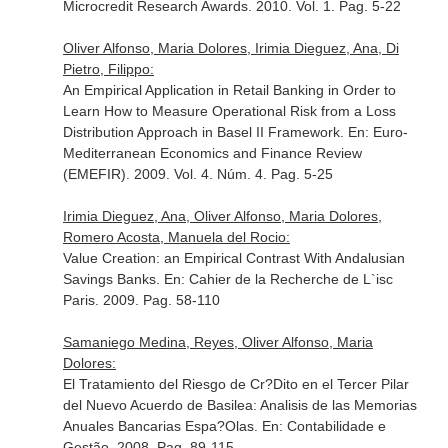
Microcredit Research Awards
. 2010. Vol. 1. Pag. 5-22
Oliver Alfonso, Maria Dolores, Irimia Dieguez, Ana, Di
Pietro, Filippo:
An Empirical Application in Retail Banking in Order to
Learn How to Measure Operational Risk from a Loss
Distribution Approach in Basel II Framework.
En: Euro-
Mediterranean Economics and Finance Review
(EMEFIR)
. 2009. Vol. 4. Núm. 4. Pag. 5-25
Irimia Dieguez, Ana, Oliver Alfonso, Maria Dolores,
Romero Acosta, Manuela del Rocio:
Value Creation: an Empirical Contrast With Andalusian
Savings Banks.
En: Cahier de la Recherche de L`isc
Paris
. 2009. Pag. 58-110
Samaniego Medina, Reyes, Oliver Alfonso, Maria
Dolores:
El Tratamiento del Riesgo de Cr?Dito en el Tercer Pilar
del Nuevo Acuerdo de Basilea: Analisis de las Memorias
Anuales Bancarias Espa?Olas.
En: Contabilidade e
Gestão
. 2008. Pag. 89-115