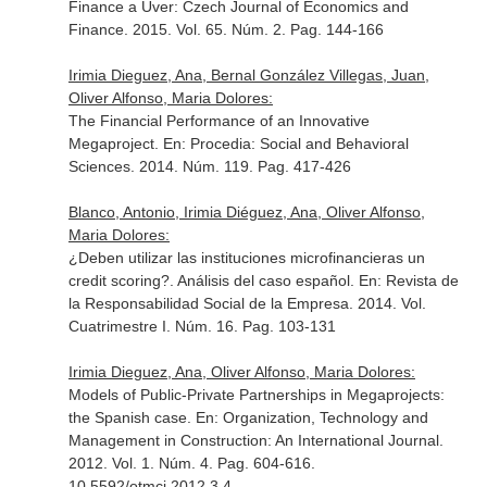
Finance a Uver: Czech Journal of Economics and
Finance
. 2015. Vol. 65. Núm. 2. Pag. 144-166
Irimia Dieguez, Ana, Bernal González Villegas, Juan,
Oliver Alfonso, Maria Dolores:
The Financial Performance of an Innovative
Megaproject.
En: Procedia: Social and Behavioral
Sciences
. 2014. Núm. 119. Pag. 417-426
Blanco, Antonio, Irimia Diéguez, Ana, Oliver Alfonso,
Maria Dolores:
¿Deben utilizar las instituciones microfinancieras un
credit scoring?. Análisis del caso español.
En: Revista de
la Responsabilidad Social de la Empresa
. 2014. Vol.
Cuatrimestre I. Núm. 16. Pag. 103-131
Irimia Dieguez, Ana, Oliver Alfonso, Maria Dolores:
Models of Public-Private Partnerships in Megaprojects:
the Spanish case.
En: Organization, Technology and
Management in Construction: An International Journal
.
2012. Vol. 1. Núm. 4. Pag. 604-616.
10.5592/otmcj.2012.3.4