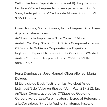
Within the New Capital Accord (Basel II). Pag. 325-335.
En: Inova??o e Empreededorismo para o Sec. XXI
. ?
Vora, Portugal. Funda??o Luis de Molina. 2006. ISBN
972-99959-0-7
Oliver Alfonso, Maria Dolores, Irimia Dieguez, Ana, Piñas
Azpitarte, Maria Jesus:
An?Lisis de la Implantaci?N de Microcr?Dito en
Andaluc?a. Pag. 33-47.
En: An?Lisis Comparado de los
C?Digos de Gobierno Corporativo de Espa?a e
Inglaterra. Especial Referencia a la Consideraci?N de la
Auditor?a Interna
. Hispano-Lusas. 2005. ISBN 84-
96378-10-1
Feria Domínguez, Jose Manuel, Oliver Alfonso, Maria
Dolores:
El Ejercicio de Back-Testing en las Metolog?As de
Estimaci?N del Valor en Riesgo (Ver). Pag. 217-232.
En:
An?Lisis Comparado de los C?Digos de Gobierno
Corporativo de Espa?a e Inglaterra. Especial Referencia
a la Consideraci?N de la Auditor?a Interna
. Hispano-