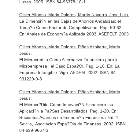
Lusas. 2005. ISBN 84-96378-10-1
Oliver Alfonso, Maria Dolores, Martin Navarro, Jose Luis:
La Dimensi?N en las Cajas de Ahorros Andaluzas: el
Tama?o Como Factor de Competitividad. Pag. 50-62.
En: Anales de Econom?a Aplicada 2003
. ASEPELT. 2003
Oliver Alfonso, Maria Dolores, Piñas Azpitarte, Maria
Jesus:
El Microcredito Como Alternativa Financiera para la
Microempresa : el Caso Espa?Ol. Pag. 1-16.
En: La
Empresa Intangible
. Vigo. AEDEM. 2002. ISBN 84-
931229-9-8
Oliver Alfonso, Maria Dolores, Piñas Azpitarte, Maria
Jesus:
El Microcr?Dito Como Innovaci?N Financiera. su
Aplicaci?N a Pa?Ses Desarrollados. Pag. 1-20.
En:
Recientes Avances en Econom?a Financiera
. Ed. 1.
Sevilla,. Asociacion Espa?Ola de Finanzas. 2002. ISBN
84-699-9667-3