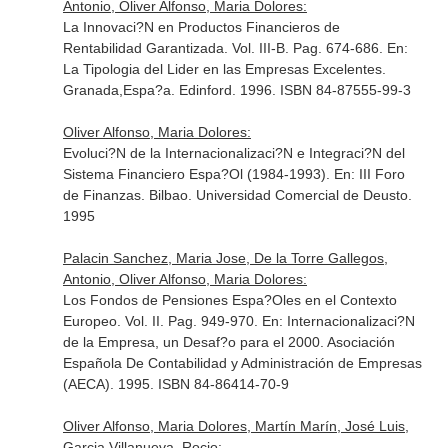
Antonio, Oliver Alfonso, Maria Dolores:
La Innovaci?N en Productos Financieros de
Rentabilidad Garantizada. Vol. III-B. Pag. 674-686.
En:
La Tipologia del Lider en las Empresas Excelentes
.
Granada,Espa?a. Edinford. 1996. ISBN 84-87555-99-3
Oliver Alfonso, Maria Dolores:
Evoluci?N de la Internacionalizaci?N e Integraci?N del
Sistema Financiero Espa?Ol (1984-1993).
En: III Foro
de Finanzas
. Bilbao. Universidad Comercial de Deusto.
1995
Palacin Sanchez, Maria Jose, De la Torre Gallegos,
Antonio, Oliver Alfonso, Maria Dolores:
Los Fondos de Pensiones Espa?Oles en el Contexto
Europeo. Vol. II. Pag. 949-970.
En: Internacionalizaci?N
de la Empresa, un Desaf?o para el 2000
. Asociación
Española De Contabilidad y Administración de Empresas
(AECA). 1995. ISBN 84-86414-70-9
Oliver Alfonso, Maria Dolores, Martín Marín, José Luis,
Garcia Villanueva, Rocio: