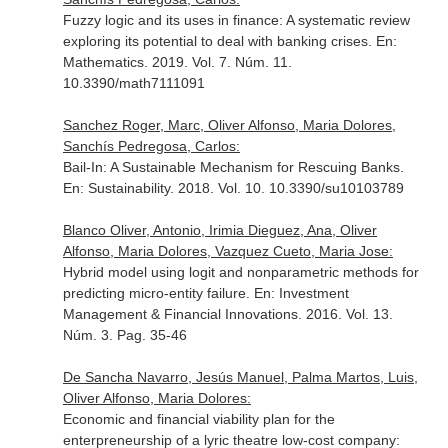
Fuzzy logic and its uses in finance: A systematic review
exploring its potential to deal with banking crises.
En:
Mathematics
. 2019. Vol. 7. Núm. 11.
10.3390/math7111091
Sanchez Roger, Marc, Oliver Alfonso, Maria Dolores,
Sanchís Pedregosa, Carlos:
Bail-In: A Sustainable Mechanism for Rescuing Banks.
En: Sustainability
. 2018. Vol. 10. 10.3390/su10103789
Blanco Oliver, Antonio, Irimia Dieguez, Ana, Oliver
Alfonso, Maria Dolores, Vazquez Cueto, Maria Jose:
Hybrid model using logit and nonparametric methods for
predicting micro-entity failure.
En: Investment
Management & Financial Innovations
. 2016. Vol. 13.
Núm. 3. Pag. 35-46
De Sancha Navarro, Jesús Manuel, Palma Martos, Luis,
Oliver Alfonso, Maria Dolores:
Economic and financial viability plan for the
enterpreneurship of a lyric theatre low-cost company: