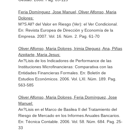
Feria Domínguez, Jose Manuel, Oliver Alfonso, Maria
Dolores:
M?S All? del Valor en Riesgo (Ver): el Ver Condicional.
En: Revista Europea de Dirección y Economía de la
Empresa
. 2007. Vol. 16. Núm. 2. Pag. 61-70
Oliver Alfonso, Maria Dolores, Irimia Dieguez, Ana, Piñas
Azpitarte, Maria Jesus:
An?Lisis de los Indicadores de Performance de las
Instituciones Microfinancieras: Comparativa con las
Entidades Financieras Formales.
En: Boletín de
Estudios Económicos
. 2006. Vol. LXI. Núm. 189. Pag.
563-585
Oliver Alfonso, Maria Dolores, Feria Domínguez, Jose
Manuel:
An?Lisis en el Marco de Basilea II del Tratamiento del
Riesgo de Mercado en los Informes Anuales Bancarios.
En: Técnica Contable
. 2006. Vol. 58. Núm. 684. Pag. 25-
33