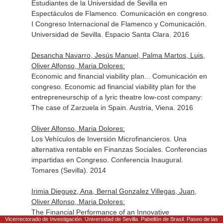
Estudiantes de la Universidad de Sevilla en
Espectáculos de Flamenco. Comunicación en congreso.
I Congreso Internacional de Flamenco y Comunicación.
Universidad de Sevilla. Espacio Santa Clara. 2016
Desancha Navarro, Jesús Manuel, Palma Martos, Luis,
Oliver Alfonso, Maria Dolores:
Economic and financial viability plan... Comunicación en
congreso. Economic ad financial viability plan for the
entrepreneurschip of a lyric theatre low-cost company:
The case of Zarzuela in Spain. Austria, Viena. 2016
Oliver Alfonso, Maria Dolores:
Los Vehículos de Inversión Microfinancieros. Una
alternativa rentable en Finanzas Sociales. Conferencias
impartidas en Congreso. Conferencia Inaugural.
Tomares (Sevilla). 2014
Irimia Dieguez, Ana, Bernal Gonzalez Villegas, Juan,
Oliver Alfonso, Maria Dolores:
The Financial Performance of an Innovative
Vicerrectorado de Investigación. Universidad de Sevilla. Pabellón de Brasil. Paseo de las
Megaproject. Comunicación en congreso. 27th