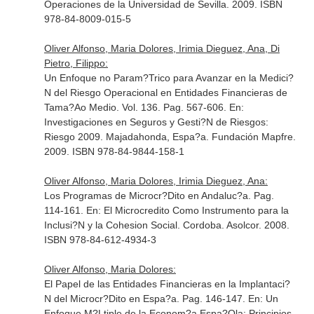
Operaciones de la Universidad de Sevilla. 2009. ISBN
978-84-8009-015-5
Oliver Alfonso, Maria Dolores, Irimia Dieguez, Ana, Di
Pietro, Filippo:
Un Enfoque no Param?Trico para Avanzar en la Medici?
N del Riesgo Operacional en Entidades Financieras de
Tama?Ao Medio. Vol. 136. Pag. 567-606.
En:
Investigaciones en Seguros y Gesti?N de Riesgos:
Riesgo 2009
. Majadahonda, Espa?a. Fundación Mapfre.
2009. ISBN 978-84-9844-158-1
Oliver Alfonso, Maria Dolores, Irimia Dieguez, Ana:
Los Programas de Microcr?Dito en Andaluc?a. Pag.
114-161.
En: El Microcredito Como Instrumento para la
Inclusi?N y la Cohesion Social
. Cordoba. Asolcor. 2008.
ISBN 978-84-612-4934-3
Oliver Alfonso, Maria Dolores:
El Papel de las Entidades Financieras en la Implantaci?
N del Microcr?Dito en Espa?a. Pag. 146-147.
En: Un
Enfoque M?Ltiple de la Econom?a Espa?Ola: Principios