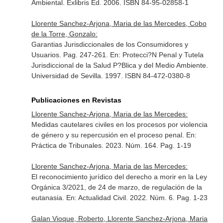
Ambiental
. Exlibris Ed. 2006. ISBN 84-95-02858-1
Llorente Sanchez-Arjona, Maria de las Mercedes, Cobo
de la Torre, Gonzalo:
Garantias Jurisdiccionales de los Consumidores y
Usuarios. Pag. 247-261.
En: Protecci?N Penal y Tutela
Jurisdiccional de la Salud P?Blica y del Medio Ambiente
.
Universidad de Sevilla. 1997. ISBN 84-472-0380-8
Publicaciones en Revistas
Llorente Sanchez-Arjona, Maria de las Mercedes:
Medidas cautelares civiles en los procesos por violencia
de género y su repercusión en el proceso penal.
En:
Práctica de Tribunales
. 2023. Núm. 164. Pag. 1-19
Llorente Sanchez-Arjona, Maria de las Mercedes:
El reconocimiento jurídico del derecho a morir en la Ley
Orgánica 3/2021, de 24 de marzo, de regulación de la
eutanasia.
En: Actualidad Civil
. 2022. Núm. 6. Pag. 1-23
Galan Vioque, Roberto, Llorente Sanchez-Arjona, Maria