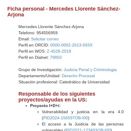
Ficha personal - Mercedes Llorente Sánchez-
Arjona
Mercedes Llorente Sánchez-Arjona
Telefono: 954556959
Email:
Solicitar correo
Perfil en ORCID:
0000-0002-2613-693X
Perfil en WOS:
Z-4528-2019
Perfil en Dialnet:
79850
Grupo de Investigación:
Justicia Penal y Criminologia
Departamento/Unidad:
Derecho Procesal
Situación profesional: Catedrático de Universidad
Responsable de los siguientes
proyectos/ayudas en la US:
Proyecto I+D+i:
Vulnerabilidad y justicia en la era 4.0
(
PID2024-156597OB-I00
)
El acceso a la Justicia de las personas
vulnerables (
PID2021-123493OB-I00
)