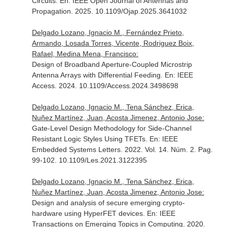
Circuits.
En: IEEE Open Journal of Antennas and
Propagation
. 2025. 10.1109/Ojap.2025.3641032
Delgado Lozano, Ignacio M., Fernández Prieto,
Armando, Losada Torres, Vicente, Rodriguez Boix,
Rafael, Medina Mena, Francisco:
Design of Broadband Aperture-Coupled Microstrip
Antenna Arrays with Differential Feeding.
En: IEEE
Access
. 2024. 10.1109/Access.2024.3498698
Delgado Lozano, Ignacio M., Tena Sánchez, Erica,
Nuñez Martínez, Juan, Acosta Jimenez, Antonio Jose:
Gate-Level Design Methodology for Side-Channel
Resistant Logic Styles Using TFETs.
En: IEEE
Embedded Systems Letters
. 2022. Vol. 14. Núm. 2. Pag.
99-102. 10.1109/Les.2021.3122395
Delgado Lozano, Ignacio M., Tena Sánchez, Erica,
Nuñez Martínez, Juan, Acosta Jimenez, Antonio Jose:
Design and analysis of secure emerging crypto-
hardware using HyperFET devices.
En: IEEE
Transactions on Emerging Topics in Computing
. 2020.