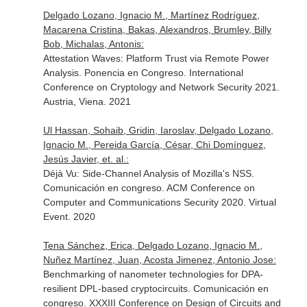
Delgado Lozano, Ignacio M., Martínez Rodríguez,
Macarena Cristina, Bakas, Alexandros, Brumley, Billy
Bob, Michalas, Antonis:
Attestation Waves: Platform Trust via Remote Power
Analysis. Ponencia en Congreso. International
Conference on Cryptology and Network Security 2021.
Austria, Viena. 2021
Ul Hassan, Sohaib, Gridin, Iaroslav, Delgado Lozano,
Ignacio M., Pereida García, César, Chi Domínguez,
Jesús Javier, et. al.:
Déjà Vu: Side-Channel Analysis of Mozilla's NSS.
Comunicación en congreso. ACM Conference on
Computer and Communications Security 2020. Virtual
Event. 2020
Tena Sánchez, Erica, Delgado Lozano, Ignacio M.,
Nuñez Martínez, Juan, Acosta Jimenez, Antonio Jose:
Benchmarking of nanometer technologies for DPA-
resilient DPL-based cryptocircuits. Comunicación en
congreso. XXXIII Conference on Design of Circuits and