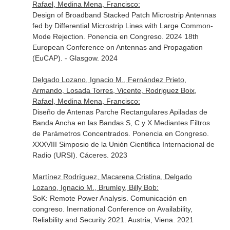
Rafael, Medina Mena, Francisco:
Design of Broadband Stacked Patch Microstrip Antennas
fed by Differential Microstrip Lines with Large Common-
Mode Rejection. Ponencia en Congreso. 2024 18th
European Conference on Antennas and Propagation
(EuCAP). - Glasgow. 2024
Delgado Lozano, Ignacio M., Fernández Prieto,
Armando, Losada Torres, Vicente, Rodriguez Boix,
Rafael, Medina Mena, Francisco:
Diseño de Antenas Parche Rectangulares Apiladas de
Banda Ancha en las Bandas S, C y X Mediantes Filtros
de Parámetros Concentrados. Ponencia en Congreso.
XXXVIII Simposio de la Unión Científica Internacional de
Radio (URSI). Cáceres. 2023
Martínez Rodríguez, Macarena Cristina, Delgado
Lozano, Ignacio M., Brumley, Billy Bob:
SoK: Remote Power Analysis. Comunicación en
congreso. Inernational Conference on Availability,
Reliability and Security 2021. Austria, Viena. 2021