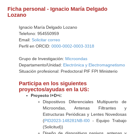
Ficha personal - Ignacio María Delgado
Lozano
Ignacio María Delgado Lozano
Telefono: 954550959
Email:
Solicitar correo
Perfil en ORCID:
0000-0002-0003-3318
Grupo de Investigación:
Microondas
Departamento/Unidad:
Electrónica y Electromagnetismo
Situación profesional: Predoctoral PIF FPI Ministerio
Participa en los siguientes
proyectos/ayudas en la US:
Proyecto I+D+i:
Dispositivos Diferenciales Multipuerto de
Microondas, Antenas Filtrantes y
Estructuras Periódicas y Lentes Novedosas
(
PID2023-148281NB-I00
- Equipo Trabajo
(Solicitud))
Diseño de dispositivos pasivos, antenas y