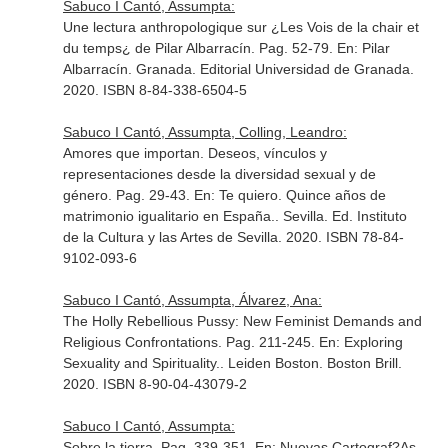
Sabuco I Cantó, Assumpta:
Une lectura anthropologique sur ¿Les Vois de la chair et
du temps¿ de Pilar Albarracín. Pag. 52-79.
En: Pilar
Albarracín
. Granada. Editorial Universidad de Granada.
2020. ISBN 8-84-338-6504-5
Sabuco I Cantó, Assumpta, Colling, Leandro:
Amores que importan. Deseos, vínculos y
representaciones desde la diversidad sexual y de
género. Pag. 29-43.
En: Te quiero. Quince años de
matrimonio igualitario en España.
. Sevilla. Ed. Instituto
de la Cultura y las Artes de Sevilla. 2020. ISBN 78-84-
9102-093-6
Sabuco I Cantó, Assumpta, Álvarez, Ana:
The Holly Rebellious Pussy: New Feminist Demands and
Religious Confrontations. Pag. 211-245.
En: Exploring
Sexuality and Spirituality.
. Leiden Boston. Boston Brill.
2020. ISBN 8-90-04-43079-2
Sabuco I Cantó, Assumpta:
Sobre la tierra. Pag. 339-351.
En: Nuevas Cartograf?As