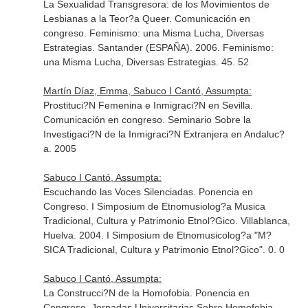
La Sexualidad Transgresora: de los Movimientos de
Lesbianas a la Teor?a Queer. Comunicación en
congreso. Feminismo: una Misma Lucha, Diversas
Estrategias. Santander (ESPAÑA). 2006. Feminismo:
una Misma Lucha, Diversas Estrategias. 45. 52
Martín Díaz, Emma, Sabuco I Cantó, Assumpta:
Prostituci?N Femenina e Inmigraci?N en Sevilla.
Comunicación en congreso. Seminario Sobre la
Investigaci?N de la Inmigraci?N Extranjera en Andaluc?
a. 2005
Sabuco I Cantó, Assumpta:
Escuchando las Voces Silenciadas. Ponencia en
Congreso. I Simposium de Etnomusiolog?a Musica
Tradicional, Cultura y Patrimonio Etnol?Gico. Villablanca,
Huelva. 2004. I Simposium de Etnomusicolog?a "M?
SICA Tradicional, Cultura y Patrimonio Etnol?Gico". 0. 0
Sabuco I Cantó, Assumpta:
La Construcci?N de la Homofobia. Ponencia en
Congreso. Jornadas Universitarias Sobre Homofobia.