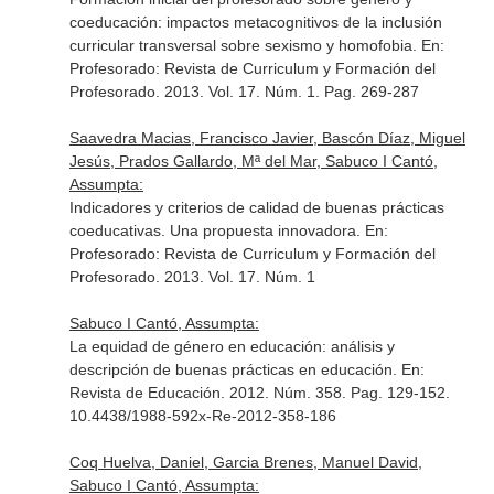
coeducación: impactos metacognitivos de la inclusión
curricular transversal sobre sexismo y homofobia.
En:
Profesorado: Revista de Curriculum y Formación del
Profesorado
. 2013. Vol. 17. Núm. 1. Pag. 269-287
Saavedra Macias, Francisco Javier, Bascón Díaz, Miguel
Jesús, Prados Gallardo, Mª del Mar, Sabuco I Cantó,
Assumpta:
Indicadores y criterios de calidad de buenas prácticas
coeducativas. Una propuesta innovadora.
En:
Profesorado: Revista de Curriculum y Formación del
Profesorado
. 2013. Vol. 17. Núm. 1
Sabuco I Cantó, Assumpta:
La equidad de género en educación: análisis y
descripción de buenas prácticas en educación.
En:
Revista de Educación
. 2012. Núm. 358. Pag. 129-152.
10.4438/1988-592x-Re-2012-358-186
Coq Huelva, Daniel, Garcia Brenes, Manuel David,
Sabuco I Cantó, Assumpta: