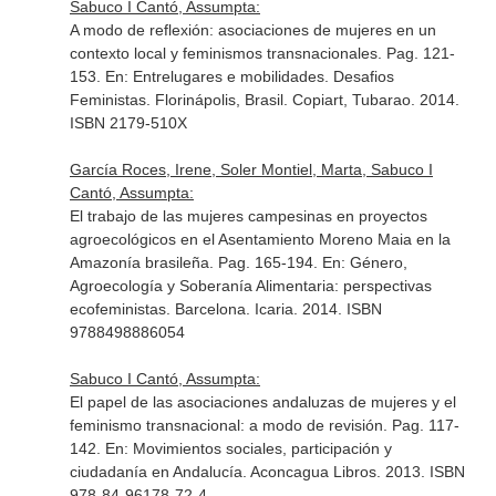
Sabuco I Cantó, Assumpta:
A modo de reflexión: asociaciones de mujeres en un
contexto local y feminismos transnacionales. Pag. 121-
153.
En: Entrelugares e mobilidades. Desafios
Feministas
. Florinápolis, Brasil. Copiart, Tubarao. 2014.
ISBN 2179-510X
García Roces, Irene, Soler Montiel, Marta, Sabuco I
Cantó, Assumpta:
El trabajo de las mujeres campesinas en proyectos
agroecológicos en el Asentamiento Moreno Maia en la
Amazonía brasileña. Pag. 165-194.
En: Género,
Agroecología y Soberanía Alimentaria: perspectivas
ecofeministas
. Barcelona. Icaria. 2014. ISBN
9788498886054
Sabuco I Cantó, Assumpta:
El papel de las asociaciones andaluzas de mujeres y el
feminismo transnacional: a modo de revisión. Pag. 117-
142.
En: Movimientos sociales, participación y
ciudadanía en Andalucía
. Aconcagua Libros. 2013. ISBN
978-84-96178-72-4