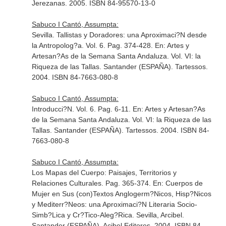
Jerezanas. 2005. ISBN 84-95570-13-0
Sabuco I Cantó, Assumpta:
Sevilla. Tallistas y Doradores: una Aproximaci?N desde
la Antropolog?a. Vol. 6. Pag. 374-428.
En: Artes y
Artesan?As de la Semana Santa Andaluza. Vol. VI: la
Riqueza de las Tallas
. Santander (ESPAÑA). Tartessos.
2004. ISBN 84-7663-080-8
Sabuco I Cantó, Assumpta:
Introducci?N. Vol. 6. Pag. 6-11.
En: Artes y Artesan?As
de la Semana Santa Andaluza. Vol. VI: la Riqueza de las
Tallas
. Santander (ESPAÑA). Tartessos. 2004. ISBN 84-
7663-080-8
Sabuco I Cantó, Assumpta:
Los Mapas del Cuerpo: Paisajes, Territorios y
Relaciones Culturales. Pag. 365-374.
En: Cuerpos de
Mujer en Sus (con)Textos Anglogerm?Nicos, Hisp?Nicos
y Mediterr?Neos: una Aproximaci?N Literaria Socio-
Simb?Lica y Cr?Tico-Aleg?Rica. Sevilla, Arcibel
.
Santander (ESPAÑA). Acibel Editores. 2004. ISBN 84-