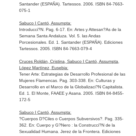
Santander (ESPAÑA). Tartessos. 2006. ISBN 84-7663-
075-1
Sabuco I Cantó, Assumpta:
Introducci?N. Pag. 6-17.
En: Artes y Attesan?As de la
Semana Santa Andaluza. Vol. 5. las Andas
Porcesionales
. Ed. 1. Santander (ESPAÑA). Ediciones
Tartessos. 2005. ISBN 84-7663-079-4
Cruces Roldán, Cristina, Sabuco I Cantó, Assumpta,
López Martínez, Eusebia:
Tener Arte: Estrategias de Desarrollo Profesional de las
Mujeres Flamencas. Pag. 303-338.
En: Culturas y
Desarrollo en el Marco de la Globalizaci?N Capitalista
.
Ed. 1. El Monte, FAAEE y Asana. 2005. ISBN 84-8455-
172-5
Sabuco I Cantó, Assumpta:
?Cuerpos D?Ciles o Cuerpos Subversivos?. Pag. 335-
362.
En: Cuerpo y G?Nero : la Construcci?N de la
Sexualidad Humana
. Jerez de la Frontera. Ediciones