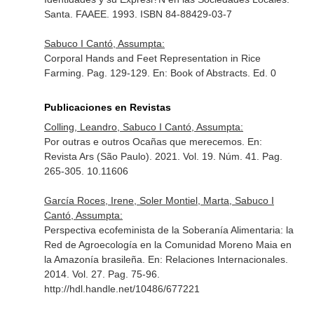
Santa. FAAEE. 1993. ISBN 84-88429-03-7
Sabuco I Cantó, Assumpta:
Corporal Hands and Feet Representation in Rice
Farming. Pag. 129-129.
En: Book of Abstracts
. Ed. 0
Publicaciones en Revistas
Colling, Leandro, Sabuco I Cantó, Assumpta:
Por outras e outros Ocañas que merecemos.
En:
Revista Ars (São Paulo)
. 2021. Vol. 19. Núm. 41. Pag.
265-305. 10.11606
García Roces, Irene, Soler Montiel, Marta, Sabuco I
Cantó, Assumpta:
Perspectiva ecofeminista de la Soberanía Alimentaria: la
Red de Agroecología en la Comunidad Moreno Maia en
la Amazonía brasileña.
En: Relaciones Internacionales
.
2014. Vol. 27. Pag. 75-96.
http://hdl.handle.net/10486/677221