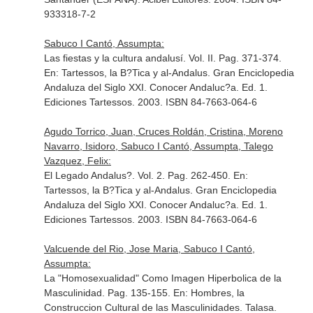
933318-7-2
Sabuco I Cantó, Assumpta:
Las fiestas y la cultura andalusí. Vol. II. Pag. 371-374.
En: Tartessos, la B?Tica y al-Andalus. Gran Enciclopedia
Andaluza del Siglo XXI. Conocer Andaluc?a
. Ed. 1.
Ediciones Tartessos. 2003. ISBN 84-7663-064-6
Agudo Torrico, Juan, Cruces Roldán, Cristina, Moreno
Navarro, Isidoro, Sabuco I Cantó, Assumpta, Talego
Vazquez, Felix:
El Legado Andalus?. Vol. 2. Pag. 262-450.
En:
Tartessos, la B?Tica y al-Andalus. Gran Enciclopedia
Andaluza del Siglo XXI. Conocer Andaluc?a
. Ed. 1.
Ediciones Tartessos. 2003. ISBN 84-7663-064-6
Valcuende del Rio, Jose Maria, Sabuco I Cantó,
Assumpta:
La "Homosexualidad" Como Imagen Hiperbolica de la
Masculinidad. Pag. 135-155.
En: Hombres, la
Construccion Cultural de las Masculinidades
. Talasa.