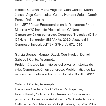
Rebollo Catalan, Maria Angeles, Cala Carrillo, Maria
Jesus, Vega Caro, Luisa, Godoy Hurtado,Salud, García
Pérez, Rafael, et. al.:
Las MET?Foras Emocionales en la Recuperaci?N de
Mujeres V?Ctimas de Violencia de G?Nero.
Comunicación en congreso. Congreso 'investigaci?N y
G?Nero'. Santander (ESPAÑA). 2010. Actas del II
Congreso 'investigaci?N y G?Nero'. 871. 896
Garcia Brenes, Manuel David, Coq Huelva, Daniel,
Sabuco I Cantó, Assumpta:
Problemática de las mujeres del olivar e historias de
vida. Comunicación en congreso. Problemática de las
mujeres en el olivar e Historias de vida. Sevilla. 2007
Sabuco I Cantó, Assumpta:
Hacia una Ciudadan?a Cr?Tica, Participativa,
Intercultural y Solidaria. Conferencia Congreso no
publicada. Jornada de Autoforamci?N: Ciudadan?a y
Cultura de Paz. Matalasca?As (Huelva), Espa?a. 2007