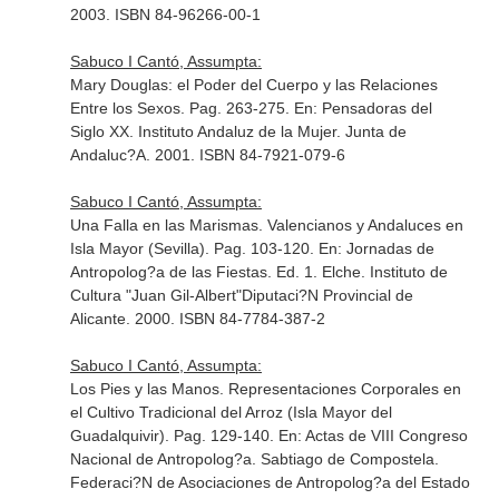
2003. ISBN 84-96266-00-1
Sabuco I Cantó, Assumpta:
Mary Douglas: el Poder del Cuerpo y las Relaciones
Entre los Sexos. Pag. 263-275.
En: Pensadoras del
Siglo XX
. Instituto Andaluz de la Mujer. Junta de
Andaluc?A. 2001. ISBN 84-7921-079-6
Sabuco I Cantó, Assumpta:
Una Falla en las Marismas. Valencianos y Andaluces en
Isla Mayor (Sevilla). Pag. 103-120.
En: Jornadas de
Antropolog?a de las Fiestas
. Ed. 1. Elche. Instituto de
Cultura "Juan Gil-Albert"Diputaci?N Provincial de
Alicante. 2000. ISBN 84-7784-387-2
Sabuco I Cantó, Assumpta:
Los Pies y las Manos. Representaciones Corporales en
el Cultivo Tradicional del Arroz (Isla Mayor del
Guadalquivir). Pag. 129-140.
En: Actas de VIII Congreso
Nacional de Antropolog?a
. Sabtiago de Compostela.
Federaci?N de Asociaciones de Antropolog?a del Estado