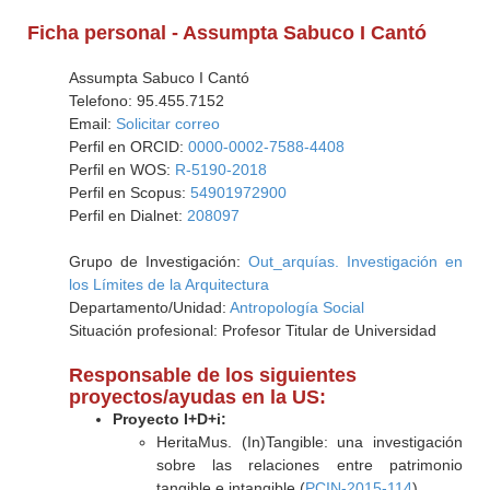
Ficha personal - Assumpta Sabuco I Cantó
Assumpta Sabuco I Cantó
Telefono: 95.455.7152
Email:
Solicitar correo
Perfil en ORCID:
0000-0002-7588-4408
Perfil en WOS:
R-5190-2018
Perfil en Scopus:
54901972900
Perfil en Dialnet:
208097
Grupo de Investigación:
Out_arquías. Investigación en
los Límites de la Arquitectura
Departamento/Unidad:
Antropología Social
Situación profesional: Profesor Titular de Universidad
Responsable de los siguientes
proyectos/ayudas en la US:
Proyecto I+D+i:
HeritaMus. (In)Tangible: una investigación
sobre las relaciones entre patrimonio
tangible e intangible (
PCIN-2015-114
)