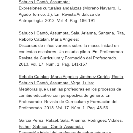
Sabuco I Cantó, Assumpta:
Expresiones culturales andaluzas (Moreno Navarro, I.,
Agudo Torrico, J.).
En: Revista Andaluza de
Antropología
. 2013. Vol. 4. Pag. 186-191
Sabuco I Cantó, Assumpta, Sala, Arianna, Santana, Rita,
Rebollo Catalan, Maria Angeles:
Discursos de niños varones sobre la masculinidad en
contextos escolares. Un estudio piloto.
En: Profesorado:
Revista de Curriculum y Formación del Profesorado
.
2013. Vol. 17. Núm. 1. Pag. 141-157
Rebollo Catalan, Maria Angeles, Jiménez Cortés, Rocío,
Sabuco I Cantó, Assumpta, Vega, Luisa:
Metáforas que usan las profesoras en los procesos de
cambio educativo con perspectiva de género.
En:
Profesorado: Revista de Curriculum y Formación del
Profesorado
. 2013. Vol. 17. Núm. 1. Pag. 43-56
Garcia Perez, Rafael, Sala, Arianna, Rodriguez Vidales,
Esther, Sabuco I Cantó, Assumpta:
Formación inicial del profesorado sobre género y