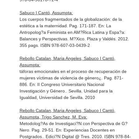
Sabuco I Cantó, Assumpta:
Los cuerpos fragmentados de la globalización: de la
estética a la maternidad. Pag. 171-187.
En: La
Antropolog?a Feminista en AM?Rica Latina y Espa?a:
Balances y Perspectivas
. M?Xico. Plaza y Valdés. 2012.
355 pags. ISBN 978-607-03-0439-2
Rebollo Catalan, Maria Angeles, Sabuco I Cantó,
Assumpta:
táforas emocionales en el proceso de recuperación de
mujeres víctimas de violencia de género¿. Pag. 871-
886.
En: II Congreso Universitario Nacional
Investigación y Género.
. Sevilla. Unidad para la
Igualdad, Universidad de Sevilla. 2010
Rebollo Catalan, Maria Angeles, Sabuco I Cantó,
Assumpta, Trigo Sanchez, M. Eva:
Metodolog?As de Investigaci?N con Perspectiva de G?
Nero. Pag. 29-51.
En: Experiencias Docentes en
Postgrados.
. Edici?N Digital @ Tres. 2010. ISBN 978-84-