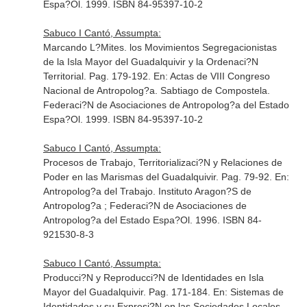
Espa?Ol. 1999. ISBN 84-95397-10-2
Sabuco I Cantó, Assumpta:
Marcando L?Mites. los Movimientos Segregacionistas
de la Isla Mayor del Guadalquivir y la Ordenaci?N
Territorial. Pag. 179-192.
En: Actas de VIII Congreso
Nacional de Antropolog?a
. Sabtiago de Compostela.
Federaci?N de Asociaciones de Antropolog?a del Estado
Espa?Ol. 1999. ISBN 84-95397-10-2
Sabuco I Cantó, Assumpta:
Procesos de Trabajo, Territorializaci?N y Relaciones de
Poder en las Marismas del Guadalquivir. Pag. 79-92.
En:
Antropolog?a del Trabajo
. Instituto Aragon?S de
Antropolog?a ; Federaci?N de Asociaciones de
Antropolog?a del Estado Espa?Ol. 1996. ISBN 84-
921530-8-3
Sabuco I Cantó, Assumpta:
Producci?N y Reproducci?N de Identidades en Isla
Mayor del Guadalquivir. Pag. 171-184.
En: Sistemas de
Identidades y su Expresi?N en las Sociedades Locales
.