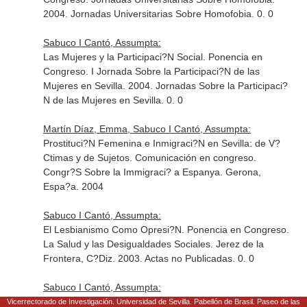
2004. Jornadas Universitarias Sobre Homofobia. 0. 0
Sabuco I Cantó, Assumpta:
Las Mujeres y la Participaci?N Social. Ponencia en
Congreso. I Jornada Sobre la Participaci?N de las
Mujeres en Sevilla. 2004. Jornadas Sobre la Participaci?
N de las Mujeres en Sevilla. 0. 0
Martín Díaz, Emma, Sabuco I Cantó, Assumpta:
Prostituci?N Femenina e Inmigraci?N en Sevilla: de V?
Ctimas y de Sujetos. Comunicación en congreso.
Congr?S Sobre la Immigraci? a Espanya. Gerona,
Espa?a. 2004
Sabuco I Cantó, Assumpta:
El Lesbianismo Como Opresi?N. Ponencia en Congreso.
La Salud y las Desigualdades Sociales. Jerez de la
Frontera, C?Diz. 2003. Actas no Publicadas. 0. 0
Sabuco I Cantó, Assumpta:
El Estudio de la Prostituci?N y la Inmigraci?N.
Vicerrectorado de Investigación. Universidad de Sevilla. Pabellón de Brasil. Paseo de las