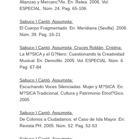
Alianzas y Mercanc?As.
En: Relea
. 2006. Vol.
ESPECIAL. Núm. 24. Pag. 65-106
Sabuco I Cantó, Assumpta:
El Cuerpo Fragmentado.
En: Meridiana (Sevilla)
. 2006.
Núm. 39. Pag. 16-21
Sabuco I Cantó, Assumpta, Cruces Roldán, Cristina:
La M?SICA y el G?Nero: Cuestionando la Creatividad
Musical.
En: Demofilo
. 2005. Vol. ESPECIAL. Núm. 4.
Pag. 67-84
Sabuco I Cantó, Assumpta:
Escuchando Voces Silenciadas. Mujer y M?SICA.
En:
M?SICA Tradicional, Cultura y Patrimonio Etnol?Gico
.
2005
Sabuco I Cantó, Assumpta:
De Colonos a Ciudadanos: el Caso de Isla Mayor.
En:
Revista PH
. 2005. Núm. 52. Pag. 52-53
Sabuco I Cantó, Assumpta: