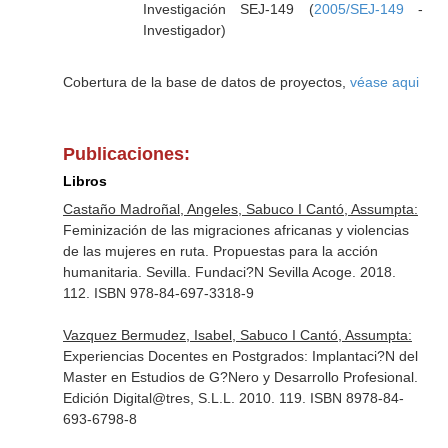
Investigación SEJ-149 (
2005/SEJ-149
-
Investigador)
Cobertura de la base de datos de proyectos,
véase aqui
Publicaciones:
Libros
Castaño Madroñal, Angeles, Sabuco I Cantó, Assumpta:
Feminización de las migraciones africanas y violencias
de las mujeres en ruta. Propuestas para la acción
humanitaria. Sevilla. Fundaci?N Sevilla Acoge. 2018.
112. ISBN 978-84-697-3318-9
Vazquez Bermudez, Isabel, Sabuco I Cantó, Assumpta:
Experiencias Docentes en Postgrados: Implantaci?N del
Master en Estudios de G?Nero y Desarrollo Profesional.
Edición Digital@tres, S.L.L. 2010. 119. ISBN 8978-84-
693-6798-8