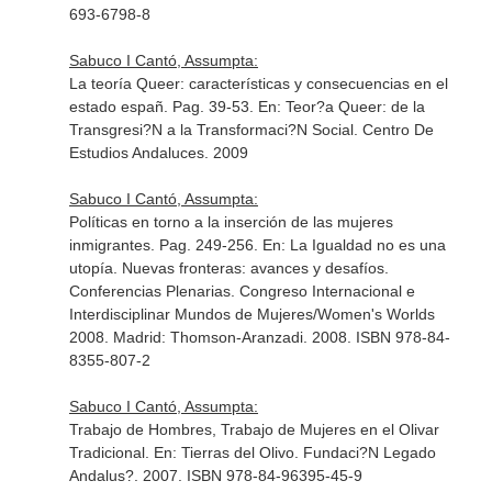
693-6798-8
Sabuco I Cantó, Assumpta:
La teoría Queer: características y consecuencias en el
estado españ. Pag. 39-53.
En: Teor?a Queer: de la
Transgresi?N a la Transformaci?N Social
. Centro De
Estudios Andaluces. 2009
Sabuco I Cantó, Assumpta:
Políticas en torno a la inserción de las mujeres
inmigrantes. Pag. 249-256.
En: La Igualdad no es una
utopía. Nuevas fronteras: avances y desafíos.
Conferencias Plenarias. Congreso Internacional e
Interdisciplinar Mundos de Mujeres/Women's Worlds
2008
. Madrid: Thomson-Aranzadi. 2008. ISBN 978-84-
8355-807-2
Sabuco I Cantó, Assumpta:
Trabajo de Hombres, Trabajo de Mujeres en el Olivar
Tradicional.
En: Tierras del Olivo
. Fundaci?N Legado
Andalus?. 2007. ISBN 978-84-96395-45-9