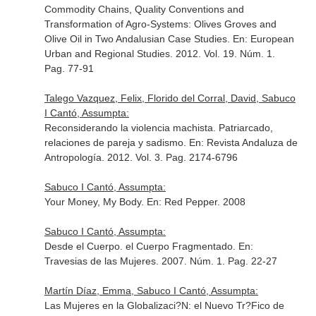
Commodity Chains, Quality Conventions and
Transformation of Agro-Systems: Olives Groves and
Olive Oil in Two Andalusian Case Studies.
En: European
Urban and Regional Studies
. 2012. Vol. 19. Núm. 1.
Pag. 77-91
Talego Vazquez, Felix, Florido del Corral, David, Sabuco
I Cantó, Assumpta:
Reconsiderando la violencia machista. Patriarcado,
relaciones de pareja y sadismo.
En: Revista Andaluza de
Antropología
. 2012. Vol. 3. Pag. 2174-6796
Sabuco I Cantó, Assumpta:
Your Money, My Body.
En: Red Pepper
. 2008
Sabuco I Cantó, Assumpta:
Desde el Cuerpo. el Cuerpo Fragmentado.
En:
Travesias de las Mujeres
. 2007. Núm. 1. Pag. 22-27
Martín Díaz, Emma, Sabuco I Cantó, Assumpta:
Las Mujeres en la Globalizaci?N: el Nuevo Tr?Fico de