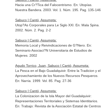
Hacia una Cr?Tica del Falocentrismo.
En: Utopías.
Nuestra Bandera
. 2003. Vol. 1. Núm. 195. Pag. 135-146
Sabuco I Cantó, Assumpta:
Utop?As Corporales para Le Siglo XXI.
En: Mala Spina
.
2002. Núm. 2. Pag. 2-2
Sabuco I Cantó, Assumpta:
Memoria Local y Reivindicaciones de G?Nero.
En:
Seminario Asociaci?N Universitaria de Estudios de
Mujeres
. 2002
Agudo Torrico, Juan, Sabuco I Cantó, Assumpta:
La Pesca en el Bajo Guadalquivir. Entre la Tradicion y el
Aprovechamiento de los Nuevos Recursos Pesqueros.
En: Narria
. 1999. Vol. 85. Pag. 27-36
Sabuco I Cantó, Assumpta:
La Colonizacion de la Isla Mayor del Guadalquivir:
Representaciones Territoriales y Sistemas Identitarios.
En: Trabajo: Revista de la Asociación Estatal de Centros