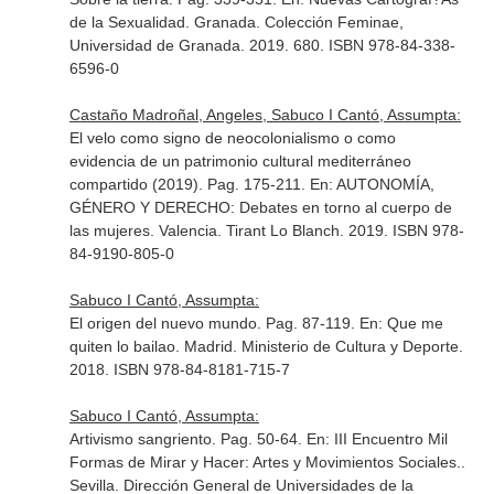
de la Sexualidad
. Granada. Colección Feminae,
Universidad de Granada. 2019. 680. ISBN 978-84-338-
6596-0
Castaño Madroñal, Angeles, Sabuco I Cantó, Assumpta:
El velo como signo de neocolonialismo o como
evidencia de un patrimonio cultural mediterráneo
compartido (2019). Pag. 175-211.
En: AUTONOMÍA,
GÉNERO Y DERECHO: Debates en torno al cuerpo de
las mujeres
. Valencia. Tirant Lo Blanch. 2019. ISBN 978-
84-9190-805-0
Sabuco I Cantó, Assumpta:
El origen del nuevo mundo. Pag. 87-119.
En: Que me
quiten lo bailao
. Madrid. Ministerio de Cultura y Deporte.
2018. ISBN 978-84-8181-715-7
Sabuco I Cantó, Assumpta:
Artivismo sangriento. Pag. 50-64.
En: III Encuentro Mil
Formas de Mirar y Hacer: Artes y Movimientos Sociales.
.
Sevilla. Dirección General de Universidades de la