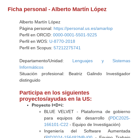
Ficha personal - Alberto Martín López
Alberto Martín López
Página personal:
https://personal.us.es/amarlop
Perfil en ORCID:
0000-0001-5501-9225
Perfil en WOS:
U-8770-2018
Perfil en Scopus:
57212275741
Departamento/Unidad:
Lenguajes y Sistemas
Informáticos
Situación profesional: Beatriz Galindo Investigador
distinguido
Participa en los siguientes
proyectos/ayudas en la US:
Proyecto I+D+i:
BLUE VELVET - Plataforma de gobierno
para equipos de desarrollo (
PDC2025-
166101-C22
- Equipo de Investigación)
Ingeniería del Software Aumentada
(
PID2024-156482NB-I00
- Equipo Trabajo