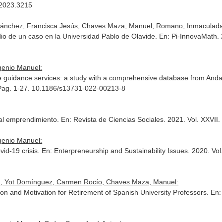
.2023.3215
Sánchez, Francisca Jesús, Chaves Maza, Manuel, Romano, Inmaculad
dio de un caso en la Universidad Pablo de Olavide.
En: Pi-InnovaMath
.
genio Manuel:
ve guidance services: a study with a comprehensive database from Anda
. Pag. 1-27. 10.1186/s13731-022-00213-8
o al emprendimiento.
En: Revista de Ciencias Sociales
. 2021. Vol. XXVII
genio Manuel:
vid-19 crisis.
En: Enterpreneurship and Sustainability Issues
. 2020. Vo
na, Yot Domínguez, Carmen Rocío, Chaves Maza, Manuel:
ion and Motivation for Retirement of Spanish University Professors.
En: