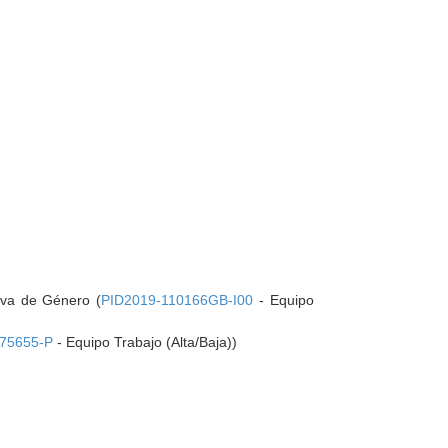
iva de Género (
PID2019-110166GB-I00
- Equipo
75655-P
- Equipo Trabajo (Alta/Baja))