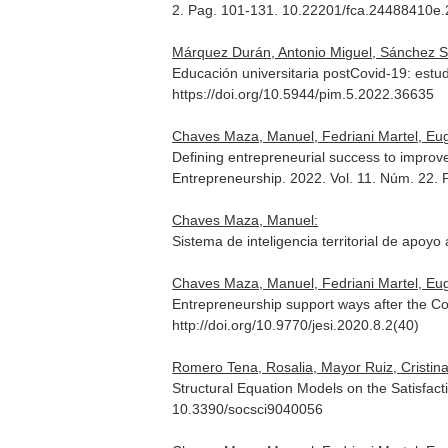
2. Pag. 101-131. 10.22201/fca.24488410e
Márquez Durán, Antonio Miguel, Sánchez 
Educación universitaria postCovid-19: estu
https://doi.org/10.5944/pim.5.2022.36635
Chaves Maza, Manuel, Fedriani Martel, Eu
Defining entrepreneurial success to impro
Entrepreneurship
. 2022. Vol. 11. Núm. 22
Chaves Maza, Manuel:
Sistema de inteligencia territorial de apoy
Chaves Maza, Manuel, Fedriani Martel, Eu
Entrepreneurship support ways after the Co
http://doi.org/10.9770/jesi.2020.8.2(40)
Romero Tena, Rosalia, Mayor Ruiz, Cristi
Structural Equation Models on the Satisfact
10.3390/socsci9040056