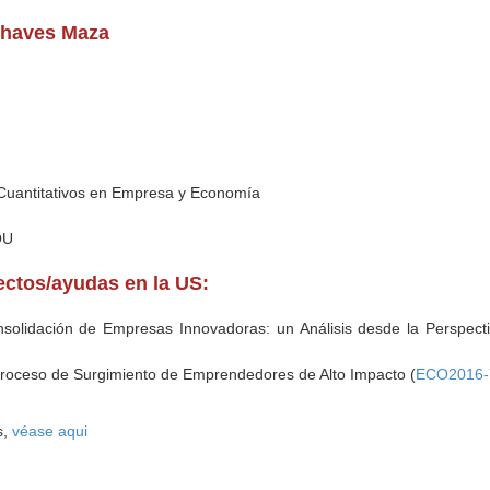
 Chaves Maza
Cuantitativos en Empresa y Economía
I
OU
yectos/ayudas en la US:
nsolidación de Empresas Innovadoras: un Análisis desde la Perspect
 Proceso de Surgimiento de Emprendedores de Alto Impacto (
ECO2016-
s,
véase aqui