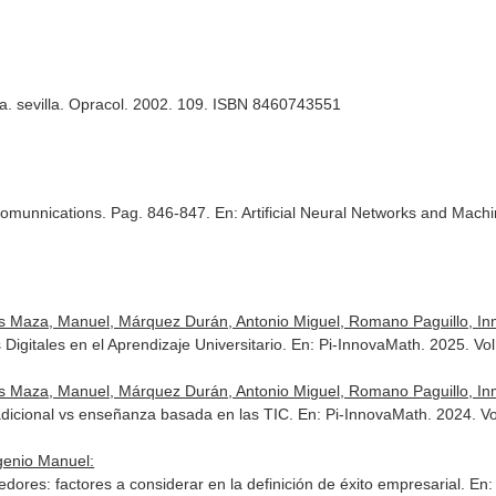
illa. sevilla. Opracol. 2002. 109. ISBN 8460743551
Comunnications. Pag. 846-847.
En: Artificial Neural Networks and Mac
 Maza, Manuel, Márquez Durán, Antonio Miguel, Romano Paguillo, In
Digitales en el Aprendizaje Universitario.
En: Pi-InnovaMath
. 2025. Vo
 Maza, Manuel, Márquez Durán, Antonio Miguel, Romano Paguillo, In
dicional vs enseñanza basada en las TIC.
En: Pi-InnovaMath
. 2024. Vo
genio Manuel:
res: factores a considerar en la definición de éxito empresarial.
En: