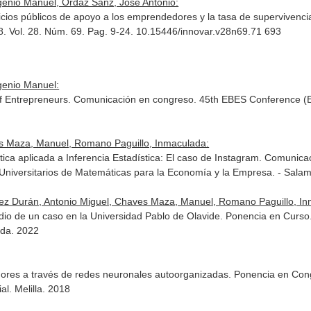
genio Manuel, Ordaz Sanz, José Antonio:
vicios públicos de apoyo a los emprendedores y la tasa de supervivenc
8. Vol. 28. Núm. 69. Pag. 9-24. 10.15446/innovar.v28n69.71 693
genio Manuel:
 of Entrepreneurs. Comunicación en congreso. 45th EBES Conference (
s Maza, Manuel, Romano Paguillo, Inmaculada:
tica aplicada a Inferencia Estadística: El caso de Instagram. Comun
 Universitarios de Matemáticas para la Economía y la Empresa. - Sal
z Durán, Antonio Miguel, Chaves Maza, Manuel, Romano Paguillo, In
udio de un caso en la Universidad Pablo de Olavide. Ponencia en Curs
eda. 2022
res a través de redes neuronales autoorganizadas. Ponencia en Con
al. Melilla. 2018