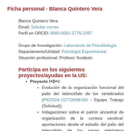
Ficha personal - Blanca Quintero Vera
Blanca Quintero Vera
Email:
Solicitar correo
Perfil en ORCID:
0000-0001-5776-2397
Grupo de Investigación:
Laboratorio de Psicobiologia
Departamento/Unidad:
Psicología Experimental
Situación profesional: Profesor Sustituto
Participa en los siguientes
proyectos/ayudas en la US:
Proyecto I+D+i:
Evolución de la organización funcional del
palio del telencéfalo de los vertebrados
(
PID2024-157706NB-I00
- Equipo Trabajo
(Solicitud))
Indagaciones sobre el patrón ancestral de
organización de la corteza cerebral:
aportaciones desde el estudio del palio del
telencéfalo de los peces teleósteos