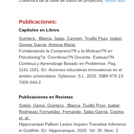
Cobertura de la base de datos de proyectos,
véase aqui
Publicaciones:
Capítulos en Libros
Quintero , Blanca, Salas, Carmen, Trujillo Pozo, Isabel,
Gomez Garcia, Antonia Maria:
Fortaleciendo la Comprensi?N y la Motivaci?N en
Psicobiolog?a: Coordinaci?N Docente, Evaluaci?N
Continua y Aprendizaje Basado en Problemas. Pag.
1141-1161.
En: Acciones educativas innovadoras en el
ámbito universitario
. Dykinson, S.L. 2025. ISBN 979-13-
7006-044-2
Publicaciones en Revistas
Sotelo, Gema, Quintero , Blanca, Trujillo Pozo, Isabel,
Rodriguez Fernandez, Fernando, Salas Garcia, Cosme,
et. al.:
Hippocampal Pallium Lesion Impairs Transitive Inference
in Goldfish.
En: Hippocampus
. 2025. Vol. 35. Núm. 2.