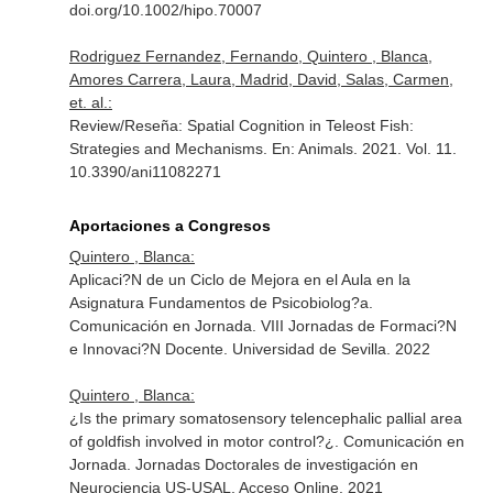
doi.org/10.1002/hipo.70007
Rodriguez Fernandez, Fernando, Quintero , Blanca,
Amores Carrera, Laura, Madrid, David, Salas, Carmen,
et. al.:
Review/Reseña: Spatial Cognition in Teleost Fish:
Strategies and Mechanisms.
En: Animals
. 2021. Vol. 11.
10.3390/ani11082271
Aportaciones a Congresos
Quintero , Blanca:
Aplicaci?N de un Ciclo de Mejora en el Aula en la
Asignatura Fundamentos de Psicobiolog?a.
Comunicación en Jornada. VIII Jornadas de Formaci?N
e Innovaci?N Docente. Universidad de Sevilla. 2022
Quintero , Blanca:
¿Is the primary somatosensory telencephalic pallial area
of goldfish involved in motor control?¿. Comunicación en
Jornada. Jornadas Doctorales de investigación en
Neurociencia US-USAL. Acceso Online. 2021