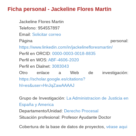
Ficha personal - Jackeline Flores Martin
Jackeline Flores Martin
Telefono: 954557897
Email:
Solicitar correo
Página personal:
https://www.linkedin.com/in/jackelinefloresmartin/
Perfil en ORCID:
0000-0003-0018-8835
Perfil en WOS:
ABF-4606-2020
Perfil en Dialnet:
3083043
Otro enlace a Web de investigación:
https://scholar.google.es/citations?
hl=es&user=HnJqZawAAAAJ
Grupo de Investigación:
La Administracion de Justicia en
España y America
Departamento/Unidad:
Derecho Procesal
Situación profesional: Profesor Ayudante Doctor
Cobertura de la base de datos de proyectos,
véase aqui