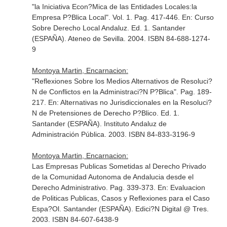
"la Iniciativa Econ?Mica de las Entidades Locales:la
Empresa P?Blica Local". Vol. 1. Pag. 417-446.
En: Curso
Sobre Derecho Local Andaluz
. Ed. 1. Santander
(ESPAÑA). Ateneo de Sevilla. 2004. ISBN 84-688-1274-
9
Montoya Martin, Encarnacion:
"Reflexiones Sobre los Medios Alternativos de Resoluci?
N de Conflictos en la Administraci?N P?Blica". Pag. 189-
217.
En: Alternativas no Jurisdiccionales en la Resoluci?
N de Pretensiones de Derecho P?Blico
. Ed. 1.
Santander (ESPAÑA). Instituto Andaluz de
Administración Pública. 2003. ISBN 84-833-3196-9
Montoya Martin, Encarnacion:
Las Empresas Publicas Sometidas al Derecho Privado
de la Comunidad Autonoma de Andalucia desde el
Derecho Administrativo. Pag. 339-373.
En: Evaluacion
de Politicas Publicas, Casos y Reflexiones para el Caso
Espa?Ol
. Santander (ESPAÑA). Edici?N Digital @ Tres.
2003. ISBN 84-607-6438-9