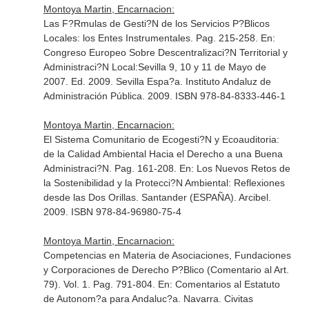
Montoya Martin, Encarnacion:
Las F?Rmulas de Gesti?N de los Servicios P?Blicos
Locales: los Entes Instrumentales. Pag. 215-258.
En:
Congreso Europeo Sobre Descentralizaci?N Territorial y
Administraci?N Local:Sevilla 9, 10 y 11 de Mayo de
2007
. Ed. 2009. Sevilla Espa?a. Instituto Andaluz de
Administración Pública. 2009. ISBN 978-84-8333-446-1
Montoya Martin, Encarnacion:
El Sistema Comunitario de Ecogesti?N y Ecoauditoria:
de la Calidad Ambiental Hacia el Derecho a una Buena
Administraci?N. Pag. 161-208.
En: Los Nuevos Retos de
la Sostenibilidad y la Protecci?N Ambiental: Reflexiones
desde las Dos Orillas
. Santander (ESPAÑA). Arcibel.
2009. ISBN 978-84-96980-75-4
Montoya Martin, Encarnacion:
Competencias en Materia de Asociaciones, Fundaciones
y Corporaciones de Derecho P?Blico (Comentario al Art.
79). Vol. 1. Pag. 791-804.
En: Comentarios al Estatuto
de Autonom?a para Andaluc?a
. Navarra. Civitas