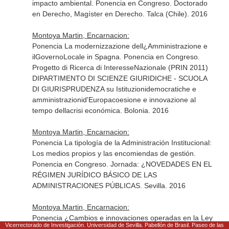
impacto ambiental. Ponencia en Congreso. Doctorado
en Derecho, Magíster en Derecho. Talca (Chile). 2016
Montoya Martin, Encarnacion:
Ponencia La modernizzazione dell¿Amministrazione e
ilGovernoLocale in Spagna. Ponencia en Congreso.
Progetto di Ricerca di InteresseNazionale (PRIN 2011)
DIPARTIMENTO DI SCIENZE GIURIDICHE - SCUOLA
DI GIURISPRUDENZA su Istituzionidemocratiche e
amministrazionid'Europacoesione e innovazione al
tempo dellacrisi económica. Bolonia. 2016
Montoya Martin, Encarnacion:
Ponencia La tipología de la Administración Institucional:
Los medios propios y las encomiendas de gestión.
Ponencia en Congreso. Jornada: ¿NOVEDADES EN EL
RÉGIMEN JURÍDICO BÁSICO DE LAS
ADMINISTRACIONES PÚBLICAS. Sevilla. 2016
Montoya Martin, Encarnacion:
Ponencia ¿Cambios e innovaciones operadas en la Ley
Vicerrectorado de Investigación. Universidad de Sevilla. Pabellón de Brasil. Paseo de las
de Régimen jurídico del Sector púbico para la