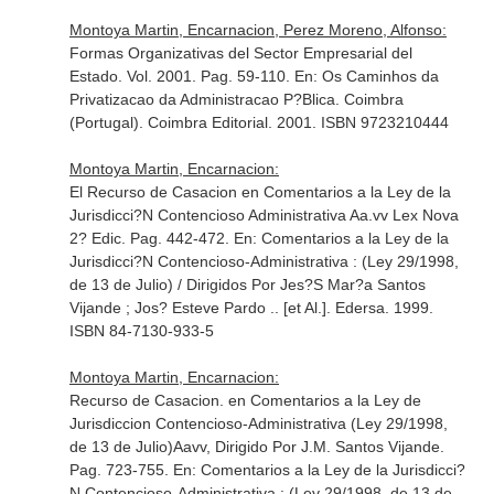
Montoya Martin, Encarnacion, Perez Moreno, Alfonso:
Formas Organizativas del Sector Empresarial del
Estado. Vol. 2001. Pag. 59-110.
En: Os Caminhos da
Privatizacao da Administracao P?Blica
. Coimbra
(Portugal). Coimbra Editorial. 2001. ISBN 9723210444
Montoya Martin, Encarnacion:
El Recurso de Casacion en Comentarios a la Ley de la
Jurisdicci?N Contencioso Administrativa Aa.vv Lex Nova
2? Edic. Pag. 442-472.
En: Comentarios a la Ley de la
Jurisdicci?N Contencioso-Administrativa : (Ley 29/1998,
de 13 de Julio) / Dirigidos Por Jes?S Mar?a Santos
Vijande ; Jos? Esteve Pardo .. [et Al.]
. Edersa. 1999.
ISBN 84-7130-933-5
Montoya Martin, Encarnacion:
Recurso de Casacion. en Comentarios a la Ley de
Jurisdiccion Contencioso-Administrativa (Ley 29/1998,
de 13 de Julio)Aavv, Dirigido Por J.M. Santos Vijande.
Pag. 723-755.
En: Comentarios a la Ley de la Jurisdicci?
N Contencioso-Administrativa : (Ley 29/1998, de 13 de