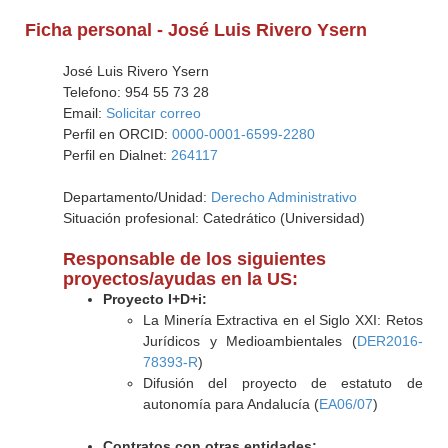
Ficha personal - José Luis Rivero Ysern
José Luis Rivero Ysern
Telefono: 954 55 73 28
Email:
Solicitar correo
Perfil en ORCID:
0000-0001-6599-2280
Perfil en Dialnet:
264117
Departamento/Unidad:
Derecho Administrativo
Situación profesional: Catedrático (Universidad)
Responsable de los siguientes
proyectos/ayudas en la US:
Proyecto I+D+i:
La Minería Extractiva en el Siglo XXI: Retos
Jurídicos y Medioambientales (
DER2016-
78393-R
)
Difusión del proyecto de estatuto de
autonomía para Andalucía (
EA06/07
)
Contratos con otras entidades: