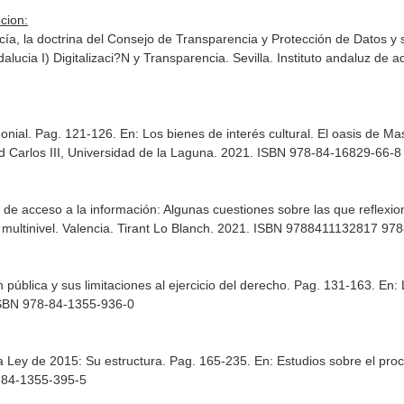
cion:
a, la doctrina del Consejo de Transparencia y Protección de Datos y s
lucia I) Digitalizaci?N y Transparencia
. Sevilla. Instituto andaluz de
monial. Pag. 121-126.
En: Los bienes de interés cultural. El oasis de 
d Carlos III, Universidad de la Laguna. 2021. ISBN 978-84-16829-66-8
 de acceso a la información: Algunas cuestiones sobre las que reflexio
ultinivel
. Valencia. Tirant Lo Blanch. 2021. ISBN 9788411132817 9
 pública y sus limitaciones al ejercicio del derecho. Pag. 131-163.
En: 
 ISBN 978-84-1355-936-0
a Ley de 2015: Su estructura. Pag. 165-235.
En: Estudios sobre el proce
8-84-1355-395-5