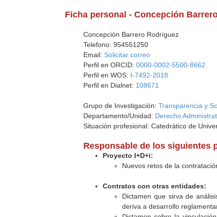
Ficha personal - Concepción Barrer
Concepción Barrero Rodríguez
Telefono: 954551250
Email:
Solicitar correo
Perfil en ORCID:
0000-0002-5500-8662
Perfil en WOS:
I-7492-2018
Perfil en Dialnet:
108671
Grupo de Investigación:
Transparencia y Sos
Departamento/Unidad:
Derecho Administrat
Situación profesional: Catedrático de Unive
Responsable de los siguientes 
Proyecto I+D+i:
Nuevos retos de la contratació
Contratos con otras entidades:
Dictamen que sirva de anális
deriva a desarrollo reglamentar
Dictamen sobre la vinculación