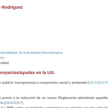
o Rodríguez
tenibilidad de la Actividad Administrativa
ivo
rsidad
proyectos/ayudas en la US:
n pública: transparencia y compromiso social y ambiental (
US-126217
is previo a la redacción de un nuevo Reglamento abordando aquellas
io (
5601/0157
)
 la LPHE sobre el legislador autonómico en relación con los artículo