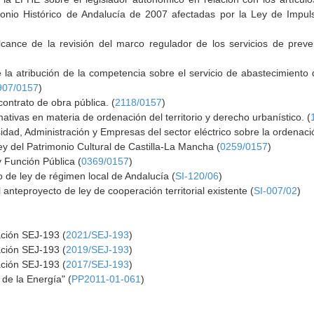
onio Histórico de Andalucía de 2007 afectadas por la Ley de Impulso
lcance de la revisión del marco regulador de los servicios de prev
e la atribución de la competencia sobre el servicio de abastecimiento
907/0157
)
ontrato de obra pública. (
2118/0157
)
ativas en materia de ordenación del territorio y derecho urbanístico. (
dad, Administración y Empresas del sector eléctrico sobre la ordenació
y del Patrimonio Cultural de Castilla-La Mancha (
0259/0157
)
y Función Pública (
0369/0157
)
 de ley de régimen local de Andalucía (
SI-120/06
)
anteproyecto de ley de cooperación territorial existente (
SI-007/02
)
ación SEJ-193 (
2021/SEJ-193
)
ación SEJ-193 (
2019/SEJ-193
)
ación SEJ-193 (
2017/SEJ-193
)
de la Energía" (
PP2011-01-061
)