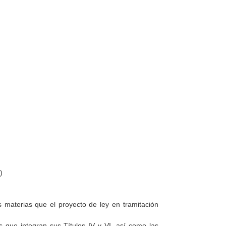
2
)
 materias que el proyecto de ley en tramitación
s que integran sus Títulos IV y VI, así como las