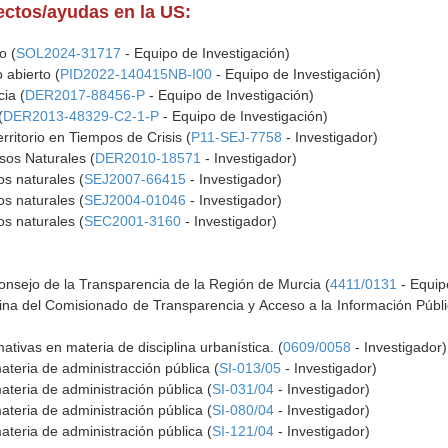
yectos/ayudas en la US:
o (
SOL2024-31717
- Equipo de Investigación)
 abierto (
PID2022-140415NB-I00
- Equipo de Investigación)
ia (
DER2017-88456-P
- Equipo de Investigación)
(
DER2013-48329-C2-1-P
- Equipo de Investigación)
ritorio en Tiempos de Crisis (
P11-SEJ-7758
- Investigador)
sos Naturales (
DER2010-18571
- Investigador)
os naturales (
SEJ2007-66415
- Investigador)
os naturales (
SEJ2004-01046
- Investigador)
os naturales (
SEC2001-3160
- Investigador)
Consejo de la Transparencia de la Región de Murcia (
4411/0131
- Equipo
rina del Comisionado de Transparencia y Acceso a la Información Públic
ativas en materia de disciplina urbanística. (
0609/0058
- Investigador)
teria de administracción pública (
SI-013/05
- Investigador)
teria de administración pública (
SI-031/04
- Investigador)
teria de administración pública (
SI-080/04
- Investigador)
teria de administración pública (
SI-121/04
- Investigador)