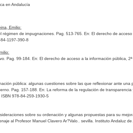
ica en Andalucía
na, Emilio:
y el régimen de impugnaciones. Pag. 513-765.
En: El derecho de acceso a
8-84-1197-390-8
ilio:
ivo. Pag. 99-184.
En: El derecho de acceso a la información pública, 2ª
mación pública: algunas cuestiones sobre las que reflexionar ante una 
bierno. Pag. 157-188.
En: La reforma de la regulación de transparenci
22. ISBN 978-84-259-1930-5
nsideraciones sobre su ordenación y algunas propuestas para su mejor
naje al Profesor Manuel Clavero Ar?Valo.
. sevilla. Instituto Andaluz 