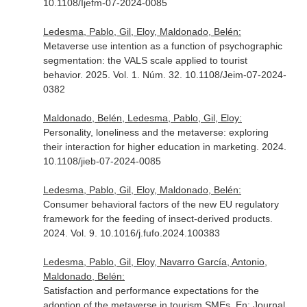
10.1108/Ijefm-07-2024-0085
Ledesma, Pablo, Gil, Eloy, Maldonado, Belén:
Metaverse use intention as a function of psychographic
segmentation: the VALS scale applied to tourist
behavior. 2025. Vol. 1. Núm. 32. 10.1108/Jeim-07-2024-
0382
Maldonado, Belén, Ledesma, Pablo, Gil, Eloy:
Personality, loneliness and the metaverse: exploring
their interaction for higher education in marketing. 2024.
10.1108/jieb-07-2024-0085
Ledesma, Pablo, Gil, Eloy, Maldonado, Belén:
Consumer behavioral factors of the new EU regulatory
framework for the feeding of insect-derived products.
2024. Vol. 9. 10.1016/j.fufo.2024.100383
Ledesma, Pablo, Gil, Eloy, Navarro García, Antonio,
Maldonado, Belén:
Satisfaction and performance expectations for the
adoption of the metaverse in tourism SMEs.
En: Journal