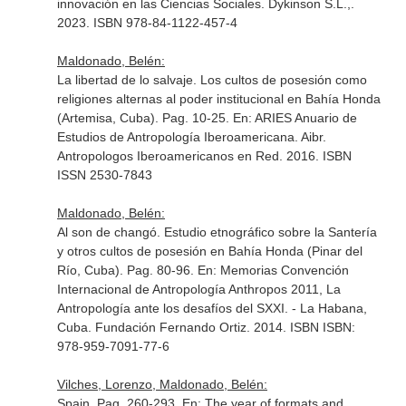
innovación en las Ciencias Sociales
. Dykinson S.L.,.
2023. ISBN 978-84-1122-457-4
Maldonado, Belén:
La libertad de lo salvaje. Los cultos de posesión como
religiones alternas al poder institucional en Bahía Honda
(Artemisa, Cuba). Pag. 10-25.
En: ARIES Anuario de
Estudios de Antropología Iberoamericana
. Aibr.
Antropologos Iberoamericanos en Red. 2016. ISBN
ISSN 2530-7843
Maldonado, Belén:
Al son de changó. Estudio etnográfico sobre la Santería
y otros cultos de posesión en Bahía Honda (Pinar del
Río, Cuba). Pag. 80-96.
En: Memorias Convención
Internacional de Antropología Anthropos 2011, La
Antropología ante los desafíos del SXXI
. - La Habana,
Cuba. Fundación Fernando Ortiz. 2014. ISBN ISBN:
978-959-7091-77-6
Vilches, Lorenzo, Maldonado, Belén:
Spain. Pag. 260-293.
En: The year of formats and