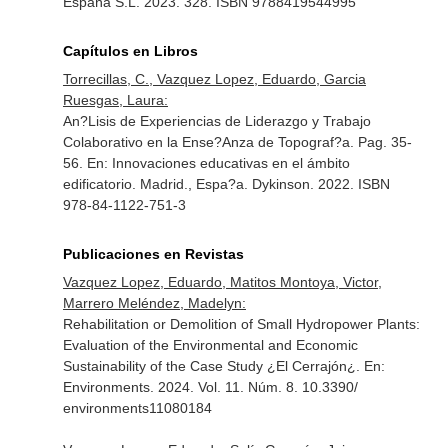
España S.L. 2023. 328. ISBN 9788419544995
Capítulos en Libros
Torrecillas, C., Vazquez Lopez, Eduardo, Garcia
Ruesgas, Laura:
An?Lisis de Experiencias de Liderazgo y Trabajo
Colaborativo en la Ense?Anza de Topograf?a. Pag. 35-
56.
En: Innovaciones educativas en el ámbito
edificatorio
. Madrid., Espa?a. Dykinson. 2022. ISBN
978-84-1122-751-3
Publicaciones en Revistas
Vazquez Lopez, Eduardo, Matitos Montoya, Victor,
Marrero Meléndez, Madelyn:
Rehabilitation or Demolition of Small Hydropower Plants:
Evaluation of the Environmental and Economic
Sustainability of the Case Study ¿El Cerrajón¿.
En:
Environments
. 2024. Vol. 11. Núm. 8. 10.3390/
environments11080184