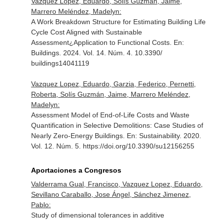
Vazquez Lopez, Eduardo, Solís Guzmán, Jaime,
Marrero Meléndez, Madelyn:
A Work Breakdown Structure for Estimating Building Life
Cycle Cost Aligned with Sustainable
Assessment¿Application to Functional Costs.
En:
Buildings
. 2024. Vol. 14. Núm. 4. 10.3390/
buildings14041119
Vazquez Lopez, Eduardo, Garzia, Federico, Pernetti,
Roberta, Solís Guzmán, Jaime, Marrero Meléndez,
Madelyn:
Assessment Model of End-of-Life Costs and Waste
Quantification in Selective Demolitions: Case Studies of
Nearly Zero-Energy Buildings.
En: Sustainability
. 2020.
Vol. 12. Núm. 5. https://doi.org/10.3390/su12156255
Aportaciones a Congresos
Valderrama Gual, Francisco, Vazquez Lopez, Eduardo,
Sevillano Caraballo, Jose Ángel, Sánchez Jimenez,
Pablo:
Study of dimensional tolerances in additive