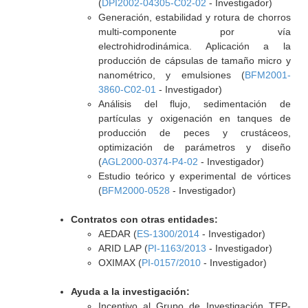
(
DPI2002-04305-C02-02
- Investigador)
Generación, estabilidad y rotura de chorros
multi-componente por vía
electrohidrodinámica. Aplicación a la
producción de cápsulas de tamaño micro y
nanométrico, y emulsiones (
BFM2001-
3860-C02-01
- Investigador)
Análisis del flujo, sedimentación de
partículas y oxigenación en tanques de
producción de peces y crustáceos,
optimización de parámetros y diseño
(
AGL2000-0374-P4-02
- Investigador)
Estudio teórico y experimental de vórtices
(
BFM2000-0528
- Investigador)
Contratos con otras entidades:
AEDAR (
ES-1300/2014
- Investigador)
ARID LAP (
PI-1163/2013
- Investigador)
OXIMAX (
PI-0157/2010
- Investigador)
Ayuda a la investigación:
Incentivo al Grupo de Investigación TEP-