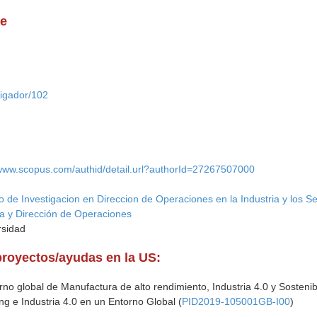
ue
tigador/102
/www.scopus.com/authid/detail.url?authorId=27267507000
 de Investigacion en Direccion de Operaciones en la Industria y los Se
a y Dirección de Operaciones
rsidad
proyectos/ayudas en la US:
no global de Manufactura de alto rendimiento, Industria 4.0 y Sostenibi
g e Industria 4.0 en un Entorno Global (
PID2019-105001GB-I00
)