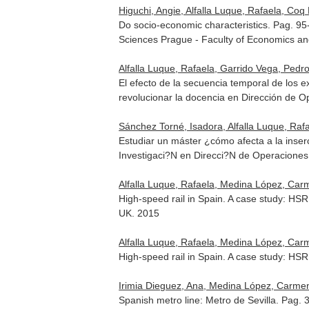
Higuchi, Angie, Alfalla Luque, Rafaela, Coq 
Do socio-economic characteristics. Pag. 9
Sciences Prague - Faculty of Economics 
Alfalla Luque, Rafaela, Garrido Vega, Ped
El efecto de la secuencia temporal de los 
revolucionar la docencia en Dirección de 
Sánchez Torné, Isadora, Alfalla Luque, Rafa
Estudiar un máster ¿cómo afecta a la inse
Investigaci?N en Direcci?N de Operacione
Alfalla Luque, Rafaela, Medina López, Car
High-speed rail in Spain. A case study: HS
UK. 2015
Alfalla Luque, Rafaela, Medina López, Car
High-speed rail in Spain. A case study: HSR
Irimia Dieguez, Ana, Medina López, Carmen,
Spanish metro line: Metro de Sevilla. Pag.