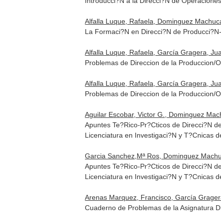
Introducci?N a la Direcci?N de Operacione
Alfalla Luque, Rafaela, Dominguez Machuca
La Formaci?N en Direcci?N de Producci?N-
Alfalla Luque, Rafaela, García Gragera, J
Problemas de Direccion de la Produccion/O
Alfalla Luque, Rafaela, García Gragera, J
Problemas de Direccion de la Produccion/O
Aguilar Escobar, Victor G., Dominguez Machu
Apuntes Te?Rico-Pr?Cticos de Direcci?N de
Licenciatura en Investigaci?N y T?Cnicas d
Garcia Sanchez,Mª Ros, Dominguez Machuca, 
Apuntes Te?Rico-Pr?Cticos de Direcci?N de 
Licenciatura en Investigaci?N y T?Cnicas d
Arenas Marquez, Francisco, García Gragera, 
Cuaderno de Problemas de la Asignatura Dir