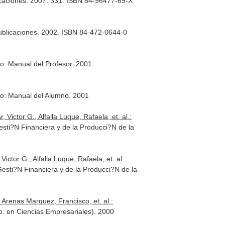
icaciones. 2007. 331. ISBN 84-96477-69-X
ublicaciones. 2002. ISBN 84-472-0644-0
o: Manual del Profesor. 2001
do: Manual del Alumno. 2001
ctor G., Alfalla Luque, Rafaela, et. al.:
sti?N Financiera y de la Producci?N de la
or G., Alfalla Luque, Rafaela, et. al.:
esti?N Financiera y de la Producci?N de la
 Arenas Marquez, Francisco, et. al.:
p. en Ciencias Empresariales). 2000