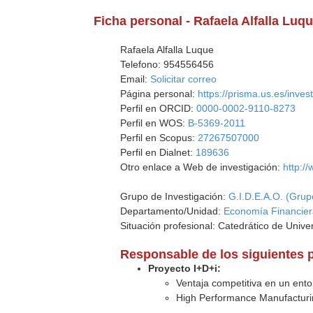
Ficha personal - Rafaela Alfalla Luq
Rafaela Alfalla Luque
Telefono: 954556456
Email:
Solicitar correo
Página personal:
https://prisma.us.es/inves
Perfil en ORCID:
0000-0002-9110-8273
Perfil en WOS:
B-5369-2011
Perfil en Scopus:
27267507000
Perfil en Dialnet:
189636
Otro enlace a Web de investigación:
http:/
Grupo de Investigación:
G.I.D.E.A.O. (Grupo
Departamento/Unidad:
Economía Financier
Situación profesional: Catedrático de Unive
Responsable de los siguientes 
Proyecto I+D+i:
Ventaja competitiva en un entor
High Performance Manufacturin