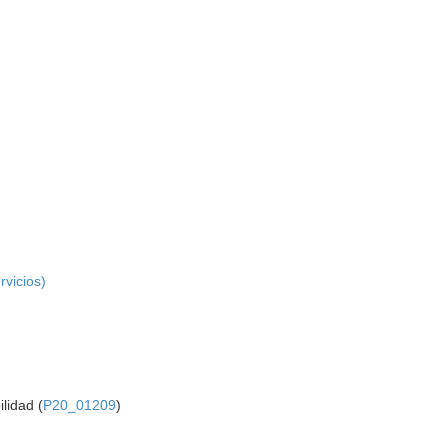
rvicios)
lidad (
P20_01209
)