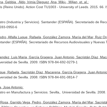
, Gebbia , Aldo, Irimia Dieguez, Ana, Miki¿, Miljan, et. al.:
ds (Reino Unido). Action Cost TU1003 - University of Leeds. 2015. 66
tro (Industria y Servicios). Santander (ESPAÑA). Secretariado de Rec
-693-0950-6
ro, Alfalla Luque, Rafaela, González Zamora, María del Mar, Ruiz Orcar
antander (ESPAÑA). Secretariado de Recursos Audiovisuales y Nuevas T
ndez, Luis Maria, García Gragera, Juan Antonio, Sacristán Díaz, Maca
iversidad de Sevilla. 2009. ISBN 978-84-692-0279-1
uque, Rafaela, Sacristán Díaz, Macarena, García Gragera, Juan Antoni
iversidad de Sevilla. 2008. ISBN 978-84-691-0814-7
, Jose Antonio:
ro en Manufactura y Servicios. Sevilla,. Universidad de Sevilla. 200
ª Rosa, Garrido Vega, Pedro, González Zamora, María del Mar, Sacrist