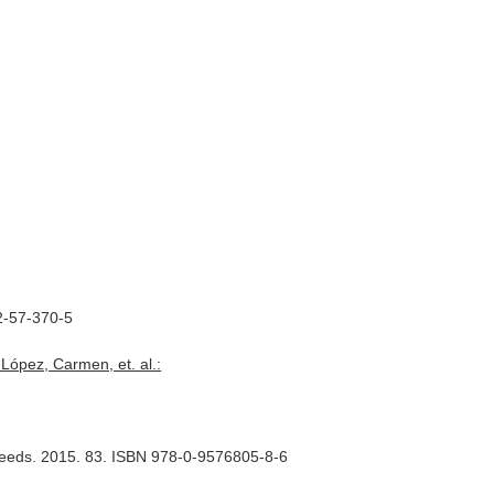
72-57-370-5
López, Carmen, et. al.:
f Leeds. 2015. 83. ISBN 978-0-9576805-8-6