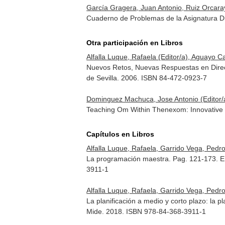
García Gragera, Juan Antonio, Ruiz Orcaray
Cuaderno de Problemas de la Asignatura Dir
Otra participación en Libros
Alfalla Luque, Rafaela (Editor/a), Aguayo C
Nuevos Retos, Nuevas Respuestas en Direcc
de Sevilla. 2006. ISBN 84-472-0923-7
Dominguez Machuca, Jose Antonio (Editor/a),
Teaching Om Within Thenexom: Innovative 
Capítulos en Libros
Alfalla Luque, Rafaela, Garrido Vega, Ped
La programación maestra. Pag. 121-173.
E
3911-1
Alfalla Luque, Rafaela, Garrido Vega, Ped
La planificación a medio y corto plazo: la 
Mide. 2018. ISBN 978-84-368-3911-1