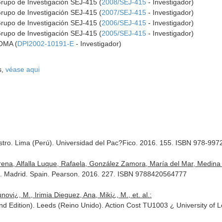
Grupo de Investigación SEJ-415 (
2008/SEJ-415
- Investigador)
Grupo de Investigación SEJ-415 (
2007/SEJ-415
- Investigador)
Grupo de Investigación SEJ-415 (
2006/SEJ-415
- Investigador)
Grupo de Investigación SEJ-415 (
2005/SEJ-415
- Investigador)
OMA (
DPI2002-10191-E
- Investigador)
s,
véase aqui
istro. Lima (Perú). Universidad del Pac?Fico. 2016. 155. ISBN 978-99
ena, Alfalla Luque, Rafaela, González Zamora, María del Mar, Medina 
. Madrid. Spain. Pearson. 2016. 227. ISBN 9788420564777
novi¿, M., Irimia Dieguez, Ana, Miki¿, M., et. al.:
ond Edition). Leeds (Reino Unido). Action Cost TU1003 ¿ University o