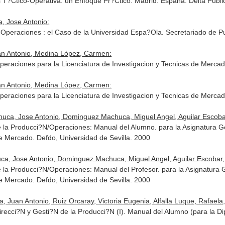
s T?Ctico-Operativa. un Enfoque Pr?Ctico. Madrid. España. Delta Publ
, Jose Antonio:
Operaciones : el Caso de la Universidad Espa?Ola. Secretariado de P
uan Antonio, Medina López, Carmen:
peraciones para la Licenciatura de Investigacion y Tecnicas de Mercad
uan Antonio, Medina López, Carmen:
peraciones para la Licenciatura de Investigacion y Tecnicas de Merca
ca, Jose Antonio, Dominguez Machuca, Miguel Angel, Aguilar Escobar, Vi
 la Producci?N/Operaciones: Manual del Alumno. para la Asignatura Ge
e Mercado. Defdo, Universidad de Sevilla. 2000
Jose Antonio, Dominguez Machuca, Miguel Angel, Aguilar Escobar, Vict
la Producci?N/Operaciones: Manual del Profesor. para la Asignatura G
e Mercado. Defdo, Universidad de Sevilla. 2000
Juan Antonio, Ruiz Orcaray, Victoria Eugenia, Alfalla Luque, Rafaela,
ecci?N y Gesti?N de la Producci?N (I). Manual del Alumno (para la Di