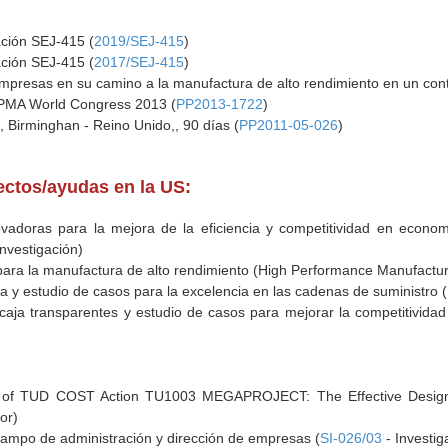
ación SEJ-415 (
2019/SEJ-415
)
ación SEJ-415 (
2017/SEJ-415
)
 empresas en su camino a la manufactura de alto rendimiento en un cont
 IPMA World Congress 2013 (
PP2013-1722
)
, Birminghan - Reino Unido,, 90 días (
PP2011-05-026
)
yectos/ayudas en la US:
ovadoras para la mejora de la eficiencia y competitividad en econom
nvestigación)
ara la manufactura de alto rendimiento (High Performance Manufactur
a y estudio de casos para la excelencia en las cadenas de suministro (
caja transparentes y estudio de casos para mejorar la competitividad
p of TUD COST Action TU1003 MEGAPROJECT: The Effective Design 
or)
ampo de administración y dirección de empresas (
SI-026/03
- Investig