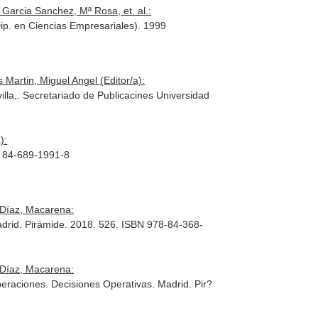
 Garcia Sanchez, Mª Rosa, et. al.:
ip. en Ciencias Empresariales). 1999
 Martin, Miguel Angel (Editor/a):
la,. Secretariado de Publicacines Universidad
):
N 84-689-1991-8
 Díaz, Macarena:
adrid. Pirámide. 2018. 526. ISBN 978-84-368-
 Díaz, Macarena:
peraciones. Decisiones Operativas
. Madrid. Pir?