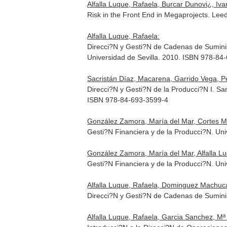
Alfalla Luque, Rafaela, Burcar Dunovi¿, Ivana
Risk in the Front End in Megaprojects. Lee
Alfalla Luque, Rafaela:
Direcci?N y Gesti?N de Cadenas de Suminis
Universidad de Sevilla. 2010. ISBN 978-84
Sacristán Díaz, Macarena, Garrido Vega, Ped
Direcci?N y Gesti?N de la Producci?N I. S
ISBN 978-84-693-3599-4
González Zamora, María del Mar, Cortes Me
Gesti?N Financiera y de la Producci?N. Un
González Zamora, María del Mar, Alfalla L
Gesti?N Financiera y de la Producci?N. Un
Alfalla Luque, Rafaela, Dominguez Machuca
Direcci?N y Gesti?N de Cadenas de Suminist
Alfalla Luque, Rafaela, Garcia Sanchez, M