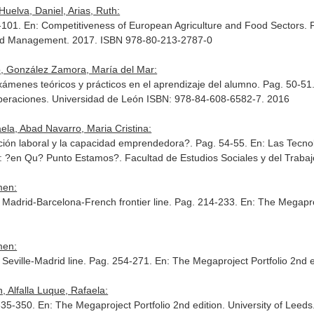
Huelva, Daniel, Arias, Ruth:
5-101.
En: Competitiveness of European Agriculture and Food Sectors
. 
and Management. 2017. ISBN 978-80-213-2787-0
ro, González Zamora, María del Mar:
exámenes teóricos y prácticos en el aprendizaje del alumno. Pag. 50-51
Operaciones
. Universidad de León ISBN: 978-84-608-6582-7. 2016
ela, Abad Navarro, Maria Cristina:
rción laboral y la capacidad emprendedora?. Pag. 54-55.
En: Las Tecno
s: ?en Qu? Punto Estamos?
. Facultad de Estudios Sociales y del Traba
men:
R Madrid-Barcelona-French frontier line. Pag. 214-233.
En: The Megaproj
men:
 Seville-Madrid line. Pag. 254-271.
En: The Megaproject Portfolio 2nd e
 Alfalla Luque, Rafaela:
 335-350.
En: The Megaproject Portfolio 2nd edition
. University of Leed