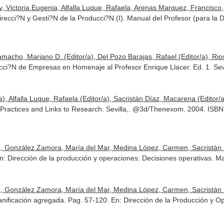
, Victoria Eugenia, Alfalla Luque, Rafaela, Arenas Marquez, Francisco,
ecci?N y Gesti?N de la Producci?N (I). Manual del Profesor (para la D
amacho, Mariano D. (Editor/a), Del Pozo Barajas, Rafael (Editor/a), Rios
i?N de Empresas en Homenaje al Profesor Enrique Llacer. Ed. 1. Sevil
 Alfalla Luque, Rafaela (Editor/a), Sacristán Díaz, Macarena (Editor/a
Practices and Links to Research. Sevilla,. @3d/Thenexom. 2004. ISB
ro, González Zamora, María del Mar, Medina López, Carmen, Sacristán
n: Dirección de la producción y operaciones: Decisiones operativas
. M
ro, González Zamora, María del Mar, Medina López, Carmen, Sacristán
planificación agregada. Pag. 57-120.
En: Dirección de la Producción y O