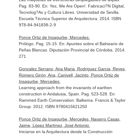
Pag. 83-90.
En: Yes, We Are Open!. Fabricaci?N Digital,
Tecnolog?As y Cultura Libres
. Universidad de Sevilla.
Escuela Técnica Superior de Arquitectura. 2014. ISBN
978-84-941838-2-9
Ponce Ortiz de Insagurbe, Mercedes:
Prólogo. Pag. 15-15.
En: Apuntes sobre el Balneario de
Peñas Blancas
. Diputación Provincial de Córdoba. 2014.
271
Gonzalez Serrano, Ana Maria, Rodriguez Garcia, Reyes,
Romero Girón, Ana, Canivell, Jacinto, Ponce Ortiz de
Insagurbe, Mercedes:
Learning approach from the invariants of earthen
construction in Andalusia, Spain. Pag. 523-528.
En:
Rammed Earth Conservation
. Balkema. Francis & Taylor
Group. 2012. ISBN 9780415621250
Ponce Ortiz de Insagurbe, Mercedes, Navarro Casas,
Jaime, López Martínez, José Antonio:
Iniciarse en la Arquitectura desde la Construcción