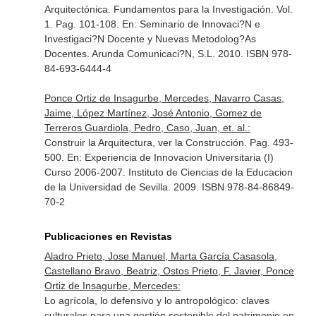
Arquitectónica. Fundamentos para la Investigación. Vol.
1. Pag. 101-108.
En: Seminario de Innovaci?N e
Investigaci?N Docente y Nuevas Metodolog?As
Docentes
. Arunda Comunicaci?N, S.L. 2010. ISBN 978-
84-693-6444-4
Ponce Ortiz de Insagurbe, Mercedes, Navarro Casas,
Jaime, López Martínez, José Antonio, Gomez de
Terreros Guardiola, Pedro, Caso, Juan, et. al.:
Construir la Arquitectura, ver la Construcción. Pag. 493-
500.
En: Experiencia de Innovacion Universitaria (I)
Curso 2006-2007
. Instituto de Ciencias de la Educacion
de la Universidad de Sevilla. 2009. ISBN 978-84-86849-
70-2
Publicaciones en Revistas
Aladro Prieto, Jose Manuel, Marta García Casasola,
Castellano Bravo, Beatriz, Ostos Prieto, F. Javier, Ponce
Ortiz de Insagurbe, Mercedes:
Lo agrícola, lo defensivo y lo antropológico: claves
culturales para una gestión sostenible del patrimonio en