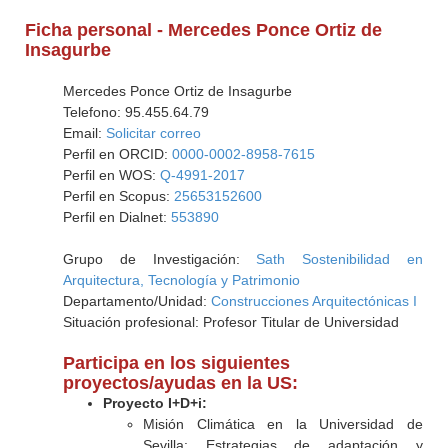
Ficha personal - Mercedes Ponce Ortiz de
Insagurbe
Mercedes Ponce Ortiz de Insagurbe
Telefono: 95.455.64.79
Email:
Solicitar correo
Perfil en ORCID:
0000-0002-8958-7615
Perfil en WOS:
Q-4991-2017
Perfil en Scopus:
25653152600
Perfil en Dialnet:
553890
Grupo de Investigación:
Sath Sostenibilidad en
Arquitectura, Tecnología y Patrimonio
Departamento/Unidad:
Construcciones Arquitectónicas I
Situación profesional: Profesor Titular de Universidad
Participa en los siguientes
proyectos/ayudas en la US:
Proyecto I+D+i:
Misión Climática en la Universidad de
Sevilla: Estrategias de adaptación y