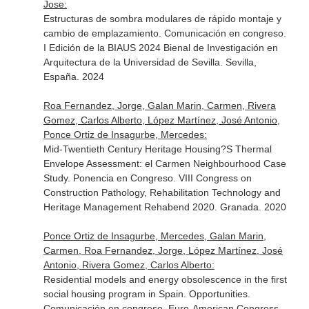
Jose:
Estructuras de sombra modulares de rápido montaje y
cambio de emplazamiento. Comunicación en congreso.
I Edición de la BIAUS 2024 Bienal de Investigación en
Arquitectura de la Universidad de Sevilla. Sevilla,
España. 2024
Roa Fernandez, Jorge, Galan Marin, Carmen, Rivera
Gomez, Carlos Alberto, López Martínez, José Antonio,
Ponce Ortiz de Insagurbe, Mercedes:
Mid-Twentieth Century Heritage Housing?S Thermal
Envelope Assessment: el Carmen Neighbourhood Case
Study. Ponencia en Congreso. VIII Congress on
Construction Pathology, Rehabilitation Technology and
Heritage Management Rehabend 2020. Granada. 2020
Ponce Ortiz de Insagurbe, Mercedes, Galan Marin,
Carmen, Roa Fernandez, Jorge, López Martínez, José
Antonio, Rivera Gomez, Carlos Alberto:
Residential models and energy obsolescence in the first
social housing program in Spain. Opportunities.
Comunicación en congreso. Euro-American Congress