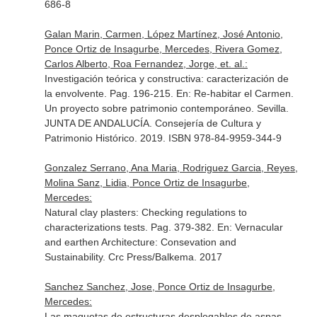
686-8
Galan Marin, Carmen, López Martínez, José Antonio,
Ponce Ortiz de Insagurbe, Mercedes, Rivera Gomez,
Carlos Alberto, Roa Fernandez, Jorge, et. al.:
Investigación teórica y constructiva: caracterización de
la envolvente. Pag. 196-215.
En: Re-habitar el Carmen.
Un proyecto sobre patrimonio contemporáneo
. Sevilla.
JUNTA DE ANDALUCÍA. Consejería de Cultura y
Patrimonio Histórico. 2019. ISBN 978-84-9959-344-9
Gonzalez Serrano, Ana Maria, Rodriguez Garcia, Reyes,
Molina Sanz, Lidia, Ponce Ortiz de Insagurbe,
Mercedes:
Natural clay plasters: Checking regulations to
characterizations tests. Pag. 379-382.
En: Vernacular
and earthen Architecture: Consevation and
Sustainability
. Crc Press/Balkema. 2017
Sanchez Sanchez, Jose, Ponce Ortiz de Insagurbe,
Mercedes:
Las maquetas de estructuras desplegables de aspas.