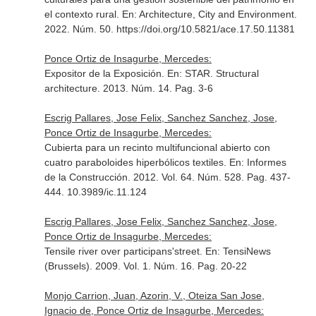
el contexto rural.
En: Architecture, City and Environment
.
2022. Núm. 50. https://doi.org/10.5821/ace.17.50.11381
Ponce Ortiz de Insagurbe, Mercedes:
Expositor de la Exposición.
En: STAR. Structural
architecture
. 2013. Núm. 14. Pag. 3-6
Escrig Pallares, Jose Felix, Sanchez Sanchez, Jose,
Ponce Ortiz de Insagurbe, Mercedes:
Cubierta para un recinto multifuncional abierto con
cuatro paraboloides hiperbólicos textiles.
En: Informes
de la Construcción
. 2012. Vol. 64. Núm. 528. Pag. 437-
444. 10.3989/ic.11.124
Escrig Pallares, Jose Felix, Sanchez Sanchez, Jose,
Ponce Ortiz de Insagurbe, Mercedes:
Tensile river over participans'street.
En: TensiNews
(Brussels)
. 2009. Vol. 1. Núm. 16. Pag. 20-22
Monjo Carrion, Juan, Azorin, V., Oteiza San Jose,
Ignacio de, Ponce Ortiz de Insagurbe, Mercedes: