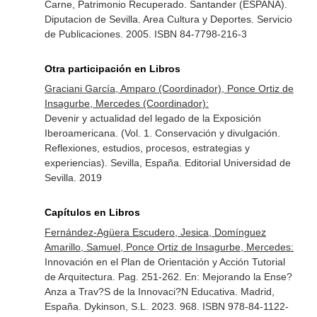
Carne, Patrimonio Recuperado. Santander (ESPAÑA).
Diputacion de Sevilla. Area Cultura y Deportes. Servicio
de Publicaciones. 2005. ISBN 84-7798-216-3
Otra participación en Libros
Graciani García, Amparo (Coordinador), Ponce Ortiz de
Insagurbe, Mercedes (Coordinador):
Devenir y actualidad del legado de la Exposición
Iberoamericana. (Vol. 1. Conservación y divulgación.
Reflexiones, estudios, procesos, estrategias y
experiencias). Sevilla, España. Editorial Universidad de
Sevilla. 2019
Capítulos en Libros
Fernández-Agüera Escudero, Jesica, Domínguez
Amarillo, Samuel, Ponce Ortiz de Insagurbe, Mercedes:
Innovación en el Plan de Orientación y Acción Tutorial
de Arquitectura. Pag. 251-262.
En: Mejorando la Ense?
Anza a Trav?S de la Innovaci?N Educativa
. Madrid,
España. Dykinson, S.L. 2023. 968. ISBN 978-84-1122-