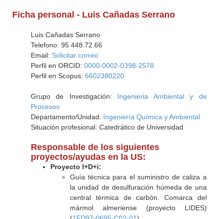
Ficha personal - Luis Cañadas Serrano
Luis Cañadas Serrano
Telefono: 95.448.72.66
Email:
Solicitar correo
Perfil en ORCID:
0000-0002-0398-2578
Perfil en Scopus:
6602380220
Grupo de Investigación:
Ingenieria Ambiental y de
Procesos
Departamento/Unidad:
Ingeniería Química y Ambiental
Situación profesional: Catedrático de Universidad
Responsable de los siguientes
proyectos/ayudas en la US:
Proyecto I+D+i:
Guía técnica para el suministro de caliza a
la unidad de desulfuración húmeda de una
central térmica de carbón. Comarca del
mármol almeriense (proyecto LIDES)
(
1FD97-0695-C02-01
)