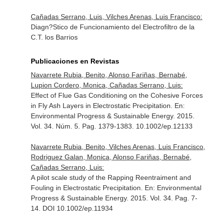
Cañadas Serrano, Luis, Vilches Arenas, Luis Francisco:
Diagn?Stico de Funcionamiento del Electrofiltro de la
C.T. los Barrios
Publicaciones en Revistas
Navarrete Rubia, Benito, Alonso Fariñas, Bernabé,
Lupion Cordero, Monica, Cañadas Serrano, Luis:
Effect of Flue Gas Conditioning on the Cohesive Forces
in Fly Ash Layers in Electrostatic Precipitation.
En:
Environmental Progress & Sustainable Energy
. 2015.
Vol. 34. Núm. 5. Pag. 1379-1383. 10.1002/ep.12133
Navarrete Rubia, Benito, Vilches Arenas, Luis Francisco,
Rodriguez Galan, Monica, Alonso Fariñas, Bernabé,
Cañadas Serrano, Luis:
A pilot scale study of the Rapping Reentraiment and
Fouling in Electrostatic Precipitation.
En: Environmental
Progress & Sustainable Energy
. 2015. Vol. 34. Pag. 7-
14. DOI 10.1002/ep.11934