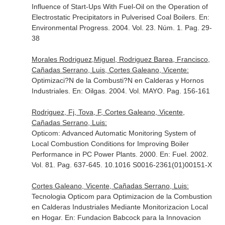
Influence of Start-Ups With Fuel-Oil on the Operation of
Electrostatic Precipitators in Pulverised Coal Boilers.
En:
Environmental Progress
. 2004. Vol. 23. Núm. 1. Pag. 29-
38
Morales Rodriguez,Miguel, Rodriguez Barea, Francisco,
Cañadas Serrano, Luis, Cortes Galeano, Vicente:
Optimizaci?N de la Combusti?N en Calderas y Hornos
Industriales.
En: Oilgas
. 2004. Vol. MAYO. Pag. 156-161
Rodriguez, Fj, Tova, F, Cortes Galeano, Vicente,
Cañadas Serrano, Luis:
Opticom: Advanced Automatic Monitoring System of
Local Combustion Conditions for Improving Boiler
Performance in PC Power Plants. 2000.
En: Fuel
. 2002.
Vol. 81. Pag. 637-645. 10.1016 S0016-2361(01)00151-X
Cortes Galeano, Vicente, Cañadas Serrano, Luis:
Tecnologia Opticom para Optimizacion de la Combustion
en Calderas Industriales Mediante Monitorizacion Local
en Hogar.
En: Fundacion Babcock para la Innovacion