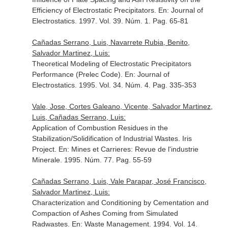
Efficiency of Electrostatic Precipitators.
En: Journal of
Electrostatics
. 1997. Vol. 39. Núm. 1. Pag. 65-81
Cañadas Serrano, Luis, Navarrete Rubia, Benito,
Salvador Martinez, Luis:
Theoretical Modeling of Electrostatic Precipitators
Performance (Prelec Code).
En: Journal of
Electrostatics
. 1995. Vol. 34. Núm. 4. Pag. 335-353
Vale, Jose, Cortes Galeano, Vicente, Salvador Martinez,
Luis, Cañadas Serrano, Luis:
Application of Combustion Residues in the
Stabilization/Solidification of Industrial Wastes. Iris
Project.
En: Mines et Carrieres: Revue de l'industrie
Minerale
. 1995. Núm. 77. Pag. 55-59
Cañadas Serrano, Luis, Vale Parapar, José Francisco,
Salvador Martinez, Luis:
Characterization and Conditioning by Cementation and
Compaction of Ashes Coming from Simulated
Radwastes.
En: Waste Management
. 1994. Vol. 14.