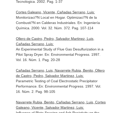
Tecnologica
. 2002. Pag. 1-37
Cortes Galeano, Vicente, Cañadas Serrano, Luis:
Monitorizaci?N Local en Hogar. Optimizaci?N de la
Combusti?N en Calderas Industriales.
En: Ingeniería
Química
. 2000. Vol. 32. Núm. 372. Pag. 107-114
Ollero de Castro, Pedro, Salvador Martinez, Luis,
Cañadas Serrano, Luis:
An Experimental Study of Flue Gas Desulfurization in a
Pilot Spray Dryer.
En: Environmental Progress
. 1997.
Vol. 16. Núm. 1. Pag. 20-28
Cañadas Serrano, Luis, Navarrete Rubia, Benito, Ollero
de Castro, Pedro, Salvador Martinez, Luis:
Parametric Testing of Coal Electrostatic Precipitator
Performance.
En: Environmental Progress
. 1997. Vol.
16. Núm. 2. Pag. 98-105
Navarrete Rubia, Benito, Cañadas Serrano, Luis, Cortes
Galeano, Vicente, Salvador Martinez, Luis:
Influence of Plate Spacing and Ash Resistivity on the