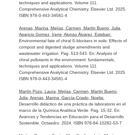
techniques and applications. Volume 111.
Comprehensive Analytical Chemistry
. Elsevier Ltd. 2025.
ISBN 978-0-443-34581-4
Arenas, Marina, Mejías, Carmen, Martin Bueno, Julia,
Aparicio Gomez, Irene, Alonso Álvarez, Esteban:
Environmental fate of chiral ß-blockers in soils: Effects of
compost and digested sludge amendments and
wastewater irrigation. Pag. 513-543.
En: Analysis of
chiral pollutants in the environment: fundamentals,
techniques and applications. Volume 111.
Comprehensive Analytical Chemistry
. Elsevier Ltd. 2025.
ISBN 978-0-443-34581-4
Martín Pozo, Laura, Mejías, Carmen, Martin Bueno,
Julia, Arenas, Marina, García-Criado, Noelia:
Desarrollo didáctico de una práctica de laboratorio en el
marco de la Química Analítica Verde. Pag. 15-32.
En:
Avances y Tendencias en Educación para el Desarrollo
Sostenible
. Octaedro. 2024. ISBN 978-84-10282-53-7