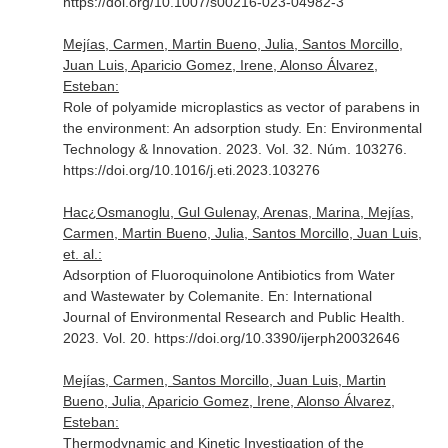
https://doi.org/10.1007/s00216-023-04982-3
Mejías, Carmen, Martin Bueno, Julia, Santos Morcillo,
Juan Luis, Aparicio Gomez, Irene, Alonso Álvarez,
Esteban:
Role of polyamide microplastics as vector of parabens in
the environment: An adsorption study.
En: Environmental
Technology & Innovation
. 2023. Vol. 32. Núm. 103276.
https://doi.org/10.1016/j.eti.2023.103276
Hac¿Osmanoglu, Gul Gulenay, Arenas, Marina, Mejías,
Carmen, Martin Bueno, Julia, Santos Morcillo, Juan Luis,
et. al.:
Adsorption of Fluoroquinolone Antibiotics from Water
and Wastewater by Colemanite.
En: International
Journal of Environmental Research and Public Health
.
2023. Vol. 20. https://doi.org/10.3390/ijerph20032646
Mejías, Carmen, Santos Morcillo, Juan Luis, Martin
Bueno, Julia, Aparicio Gomez, Irene, Alonso Álvarez,
Esteban:
Thermodynamic and Kinetic Investigation of the