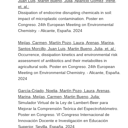
Juan Luis, Martin Bueno, Julia, Aparicio Gomez, Irene,
et. al.:
Dissipation of endocrine disrupting chemicals in soil:
impact of microplastic contamination. Poster en
Congreso. 24th European Meeting on Environmental
Chemistry. - Alicante, España. 2024
Mejías, Carmen, Martín Pozo, Laura, Arenas, Marina,
Santos Morcillo, Juan Luis, Martin Bueno, Julia, et. al.:
Occurrence, dissipation kinetics and environmental risk
assessment of antibiotics and their metabolites in
agricultural soils. Poster en Congreso. 24th European
Meeting on Environmental Chemistry. - Alicante, España.
2024
García-Criado, Noelia, Martín Pozo, Laura, Arenas,
Marina, Mejías, Carmen, Martin Bueno, Julia:
Simulador Virtual de la Ley de Lambert-Beer para
Mejorar la Comprensión Teórica del Espectrofotómetro.
Poster en Congreso. VI Congreso Internacional de
Innovación Docente e Investigación en Educación
Superior. Sevilla, España. 2024