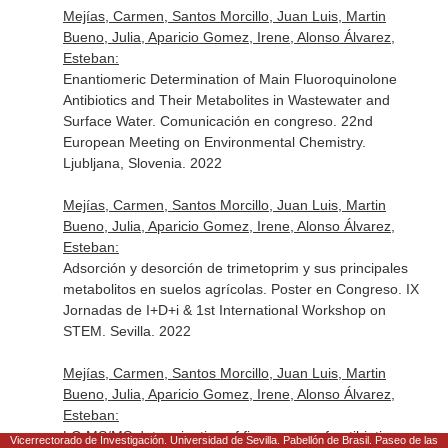
Mejías, Carmen, Santos Morcillo, Juan Luis, Martin
Bueno, Julia, Aparicio Gomez, Irene, Alonso Álvarez,
Esteban:
Enantiomeric Determination of Main Fluoroquinolone
Antibiotics and Their Metabolites in Wastewater and
Surface Water. Comunicación en congreso. 22nd
European Meeting on Environmental Chemistry.
Ljubljana, Slovenia. 2022
Mejías, Carmen, Santos Morcillo, Juan Luis, Martin
Bueno, Julia, Aparicio Gomez, Irene, Alonso Álvarez,
Esteban:
Adsorción y desorción de trimetoprim y sus principales
metabolitos en suelos agrícolas. Poster en Congreso. IX
Jornadas de I+D+i & 1st International Workshop on
STEM. Sevilla. 2022
Mejías, Carmen, Santos Morcillo, Juan Luis, Martin
Bueno, Julia, Aparicio Gomez, Irene, Alonso Álvarez,
Esteban:
LC-MS/MS determination of five groups of antibiotics
Vicerrectorado de Investigación. Universidad de Sevilla. Pabellón de Brasil. Paseo de las