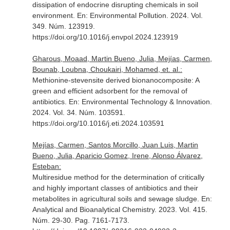
dissipation of endocrine disrupting chemicals in soil
environment.
En: Environmental Pollution
. 2024. Vol.
349. Núm. 123919.
https://doi.org/10.1016/j.envpol.2024.123919
Gharous, Moaad, Martin Bueno, Julia, Mejías, Carmen,
Bounab, Loubna, Choukairi, Mohamed, et. al.:
Methionine-stevensite derived bionanocomposite: A
green and efficient adsorbent for the removal of
antibiotics.
En: Environmental Technology & Innovation
.
2024. Vol. 34. Núm. 103591.
https://doi.org/10.1016/j.eti.2024.103591
Mejías, Carmen, Santos Morcillo, Juan Luis, Martin
Bueno, Julia, Aparicio Gomez, Irene, Alonso Álvarez,
Esteban:
Multiresidue method for the determination of critically
and highly important classes of antibiotics and their
metabolites in agricultural soils and sewage sludge.
En:
Analytical and Bioanalytical Chemistry
. 2023. Vol. 415.
Núm. 29-30. Pag. 7161-7173.