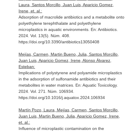
Laura, Santos Morcillo, Juan Luis, Aparicio Gomez,
Irene, et. al.:
Adsorption of macrolide antibiotics and a metabolite onto
polyethylene terephthalate and polyethylene
microplastics in aquatic environments.
En: Antibiotics
.
2024. Vol. 13(5). Núm. 408.
https://doi.org/10.3390/antibiotics13050408
Mejías, Carmen, Martin Bueno, Julia, Santos Morcillo,
Juan Luis, Aparicio Gomez, Irene, Alonso Álvarez,
Esteban:
Implications of polystyrene and polyamide microplastics
in the adsorption of sulfonamide antibiotics and their
metabolites in water matrices.
En: Aquatic Toxicology
.
2024. Vol. 271. Núm. 106934.
https://doi.org/10.1016/j.aquatox.2024.106934
Martín Pozo, Laura, Mejías, Carmen, Santos Morcillo,
Juan Luis, Martin Bueno, Julia, Aparicio Gomez, Irene,
et. al.:
Influence of microplastic contamination on the