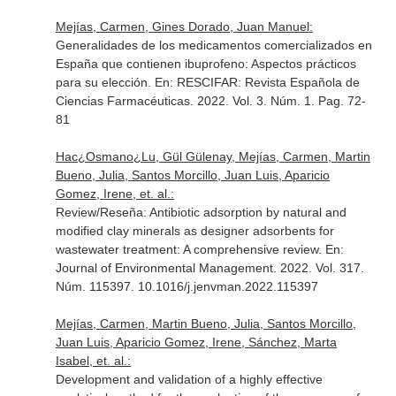
Mejías, Carmen, Gines Dorado, Juan Manuel:
Generalidades de los medicamentos comercializados en
España que contienen ibuprofeno: Aspectos prácticos
para su elección.
En: RESCIFAR: Revista Española de
Ciencias Farmacéuticas
. 2022. Vol. 3. Núm. 1. Pag. 72-
81
Hac¿Osmano¿Lu, Gül Gülenay, Mejías, Carmen, Martin
Bueno, Julia, Santos Morcillo, Juan Luis, Aparicio
Gomez, Irene, et. al.:
Review/Reseña: Antibiotic adsorption by natural and
modified clay minerals as designer adsorbents for
wastewater treatment: A comprehensive review.
En:
Journal of Environmental Management
. 2022. Vol. 317.
Núm. 115397. 10.1016/j.jenvman.2022.115397
Mejías, Carmen, Martin Bueno, Julia, Santos Morcillo,
Juan Luis, Aparicio Gomez, Irene, Sánchez, Marta
Isabel, et. al.:
Development and validation of a highly effective