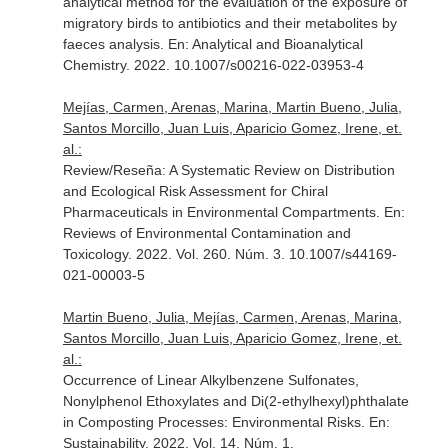
analytical method for the evaluation of the exposure of
migratory birds to antibiotics and their metabolites by
faeces analysis.
En: Analytical and Bioanalytical
Chemistry
. 2022. 10.1007/s00216-022-03953-4
Mejías, Carmen, Arenas, Marina, Martin Bueno, Julia,
Santos Morcillo, Juan Luis, Aparicio Gomez, Irene, et.
al.:
Review/Reseña: A Systematic Review on Distribution
and Ecological Risk Assessment for Chiral
Pharmaceuticals in Environmental Compartments.
En:
Reviews of Environmental Contamination and
Toxicology
. 2022. Vol. 260. Núm. 3. 10.1007/s44169-
021-00003-5
Martin Bueno, Julia, Mejías, Carmen, Arenas, Marina,
Santos Morcillo, Juan Luis, Aparicio Gomez, Irene, et.
al.:
Occurrence of Linear Alkylbenzene Sulfonates,
Nonylphenol Ethoxylates and Di(2-ethylhexyl)phthalate
in Composting Processes: Environmental Risks.
En:
Sustainability
. 2022. Vol. 14. Núm. 1.