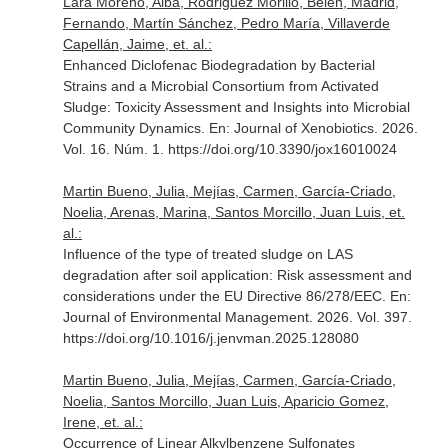
Lara Moreno, Alba, Rodriguez Morillo, Belen, Madrid,
Fernando, Martín Sánchez, Pedro María, Villaverde
Capellán, Jaime, et. al.:
Enhanced Diclofenac Biodegradation by Bacterial
Strains and a Microbial Consortium from Activated
Sludge: Toxicity Assessment and Insights into Microbial
Community Dynamics.
En: Journal of Xenobiotics
. 2026.
Vol. 16. Núm. 1. https://doi.org/10.3390/jox16010024
Martin Bueno, Julia, Mejías, Carmen, García-Criado,
Noelia, Arenas, Marina, Santos Morcillo, Juan Luis, et.
al.:
Influence of the type of treated sludge on LAS
degradation after soil application: Risk assessment and
considerations under the EU Directive 86/278/EEC.
En:
Journal of Environmental Management
. 2026. Vol. 397.
https://doi.org/10.1016/j.jenvman.2025.128080
Martin Bueno, Julia, Mejías, Carmen, García-Criado,
Noelia, Santos Morcillo, Juan Luis, Aparicio Gomez,
Irene, et. al.:
Occurrence of Linear Alkylbenzene Sulfonates