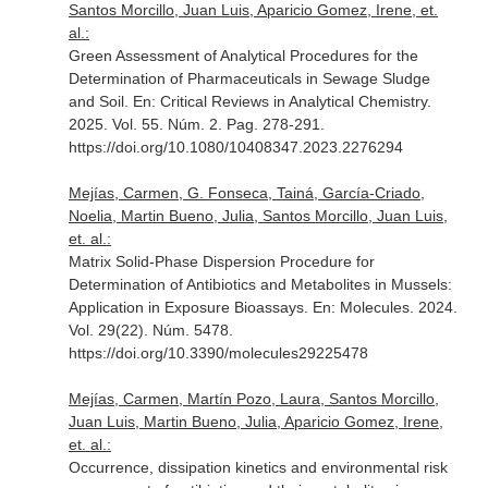
Santos Morcillo, Juan Luis, Aparicio Gomez, Irene, et.
al.:
Green Assessment of Analytical Procedures for the
Determination of Pharmaceuticals in Sewage Sludge
and Soil.
En: Critical Reviews in Analytical Chemistry
.
2025. Vol. 55. Núm. 2. Pag. 278-291.
https://doi.org/10.1080/10408347.2023.2276294
Mejías, Carmen, G. Fonseca, Tainá, García-Criado,
Noelia, Martin Bueno, Julia, Santos Morcillo, Juan Luis,
et. al.:
Matrix Solid-Phase Dispersion Procedure for
Determination of Antibiotics and Metabolites in Mussels:
Application in Exposure Bioassays.
En: Molecules
. 2024.
Vol. 29(22). Núm. 5478.
https://doi.org/10.3390/molecules29225478
Mejías, Carmen, Martín Pozo, Laura, Santos Morcillo,
Juan Luis, Martin Bueno, Julia, Aparicio Gomez, Irene,
et. al.:
Occurrence, dissipation kinetics and environmental risk