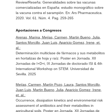
Review/Reseña: Generalidades sobre las vacunas
comercializadas en España: estudio monográfico sobre
la vacuna contra el sarampión.
En: Ars Pharmaceutica
.
2020. Vol. 61. Núm. 4. Pag. 259-265
Aportaciones a Congresos
Arenas, Marina, Mejías, Carmen, Martin Bueno, Julia,
Santos Morcillo, Juan Luis, Aparicio Gomez, Irene, et.
al.:
Determinación multiclase de fármacos y sus metabolitos
en hortalizas de hoja y raíz. Poster en Jornada. XII
Jornadas de I+D+i, IX Jornadas de doctorado ISI & 4th
International Workshop on STEM. Universidad de
Sevilla. 2025
Mejías, Carmen, Martín Pozo, Laura, Santos Morcillo,
Juan Luis, Martin Bueno, Julia, Aparicio Gomez, Irene,
et. al.:
Occurrence, dissipation kinetics and environmental risk
assessment of antibiotics and their metabolites in
agricultural soils. Poster en Jornada. XII Jornadas de