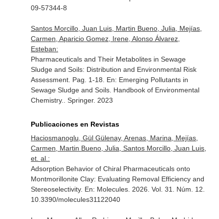
09-57344-8
Santos Morcillo, Juan Luis, Martin Bueno, Julia, Mejías,
Carmen, Aparicio Gomez, Irene, Alonso Álvarez,
Esteban:
Pharmaceuticals and Their Metabolites in Sewage
Sludge and Soils: Distribution and Environmental Risk
Assessment. Pag. 1-18.
En: Emerging Pollutants in
Sewage Sludge and Soils. Handbook of Environmental
Chemistry.
. Springer. 2023
Publicaciones en Revistas
Haciosmanoglu, Gül Gülenay, Arenas, Marina, Mejías,
Carmen, Martin Bueno, Julia, Santos Morcillo, Juan Luis,
et. al.:
Adsorption Behavior of Chiral Pharmaceuticals onto
Montmorillonite Clay: Evaluating Removal Efficiency and
Stereoselectivity.
En: Molecules
. 2026. Vol. 31. Núm. 12.
10.3390/molecules31122040