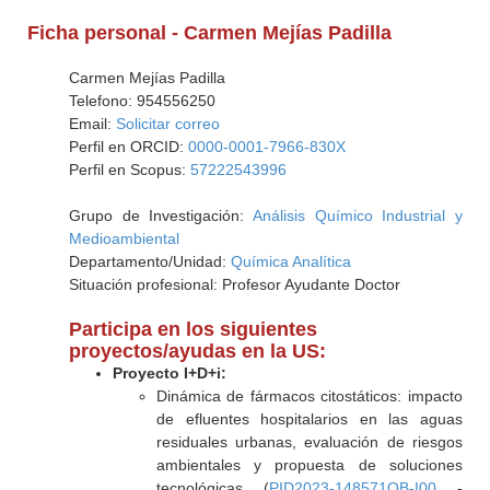
Ficha personal - Carmen Mejías Padilla
Carmen Mejías Padilla
Telefono: 954556250
Email:
Solicitar correo
Perfil en ORCID:
0000-0001-7966-830X
Perfil en Scopus:
57222543996
Grupo de Investigación:
Análisis Químico Industrial y
Medioambiental
Departamento/Unidad:
Química Analítica
Situación profesional: Profesor Ayudante Doctor
Participa en los siguientes
proyectos/ayudas en la US:
Proyecto I+D+i:
Dinámica de fármacos citostáticos: impacto
de efluentes hospitalarios en las aguas
residuales urbanas, evaluación de riesgos
ambientales y propuesta de soluciones
tecnológicas (
PID2023-148571OB-I00
-