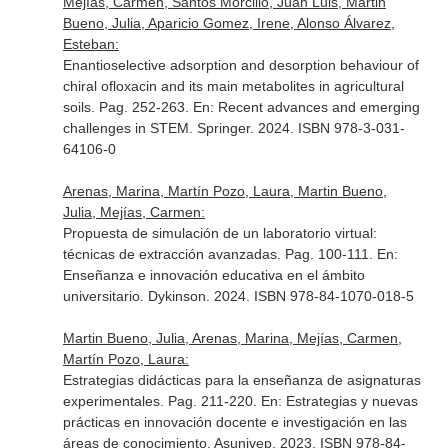
Mejías, Carmen, Santos Morcillo, Juan Luis, Martin
Bueno, Julia, Aparicio Gomez, Irene, Alonso Álvarez,
Esteban:
Enantioselective adsorption and desorption behaviour of
chiral ofloxacin and its main metabolites in agricultural
soils. Pag. 252-263.
En: Recent advances and emerging
challenges in STEM
. Springer. 2024. ISBN 978-3-031-
64106-0
Arenas, Marina, Martín Pozo, Laura, Martin Bueno,
Julia, Mejías, Carmen:
Propuesta de simulación de un laboratorio virtual:
técnicas de extracción avanzadas. Pag. 100-111.
En:
Enseñanza e innovación educativa en el ámbito
universitario
. Dykinson. 2024. ISBN 978-84-1070-018-5
Martin Bueno, Julia, Arenas, Marina, Mejías, Carmen,
Martín Pozo, Laura:
Estrategias didácticas para la enseñanza de asignaturas
experimentales. Pag. 211-220.
En: Estrategias y nuevas
prácticas en innovación docente e investigación en las
áreas de conocimiento
. Asunivep. 2023. ISBN 978-84-