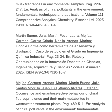
musk fragrances in environmental samples. Pag. 223-
247.
En: Analysis of chiral pollutants in the environment:
fundamentals, techniques and applications. Volume 111.
Comprehensive Analytical Chemistry
. Elsevier Ltd. 2025.
ISBN 978-0-443-34581-4
Martin Bueno, Julia, Martín Pozo, Laura, Mejías,
Carmen, García-Criado, Noelia, Arenas, Marina:
Google Forms como herramienta de enseñanza y
divulgación. Caso de estudio en el Grado en Ingeniería
Química Industrial. Pag. 23-34.
En: Retos y
Oportunidades en la Innovación Docente en Ciencias,
Ingeniería, Arquitectura y Ciencias Sociales
. Asunivep.
2025. ISBN 979-13-87910-16-7
Mejías, Carmen, Arenas, Marina, Martin Bueno, Julia,
Santos Morcillo, Juan Luis, Alonso Álvarez, Esteban:
Occurrence and enantioselective behaviour of chiral
fluoroquinolones and their main metabolites in
wastewater treatment plants. Pag. 489-511.
En: Analysis
of chiral pollutants in the environment: fundamentals,