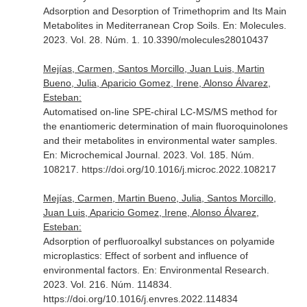
Adsorption and Desorption of Trimethoprim and Its Main
Metabolites in Mediterranean Crop Soils.
En: Molecules
.
2023. Vol. 28. Núm. 1. 10.3390/molecules28010437
Mejías, Carmen, Santos Morcillo, Juan Luis, Martin
Bueno, Julia, Aparicio Gomez, Irene, Alonso Álvarez,
Esteban:
Automatised on-line SPE-chiral LC-MS/MS method for
the enantiomeric determination of main fluoroquinolones
and their metabolites in environmental water samples.
En: Microchemical Journal
. 2023. Vol. 185. Núm.
108217. https://doi.org/10.1016/j.microc.2022.108217
Mejías, Carmen, Martin Bueno, Julia, Santos Morcillo,
Juan Luis, Aparicio Gomez, Irene, Alonso Álvarez,
Esteban:
Adsorption of perfluoroalkyl substances on polyamide
microplastics: Effect of sorbent and influence of
environmental factors.
En: Environmental Research
.
2023. Vol. 216. Núm. 114834.
https://doi.org/10.1016/j.envres.2022.114834