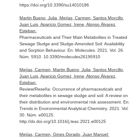
https://doi.org/10.3390/su14010186
Martin Bueno, Julia, Mejías, Carmen, Santos Morcillo,
Juan Luis, Aparicio Gomez, Irene, Alonso Álvarez,
Esteban:
Pharmaceuticals and Their Main Metabolites in Treated
Sewage Sludge and Sludge-Amended Soil: Availability
and Sorption Behaviour.
En: Molecules
. 2021. Vol. 26.
Núm. 5910. 10.3390/molecules26195910
Mejías, Carmen, Martin Bueno, Julia, Santos Morcillo,
Juan Luis, Aparicio Gomez, Irene, Alonso Álvarez,
Esteban:
Review/Reseña: Occurrence of pharmaceuticals and
their metabolites in sewage sludge and soil: A review on
their distribution and environmental risk assessment.
En:
Trends in Environmental Analytical Chemistry
. 2021. Vol.
30. Núm. e00125.
http://dx.doi.org/10.1016/j.teac.2021.e00125
Mejías, Carmen, Gines Dorado, Juan Manuel: