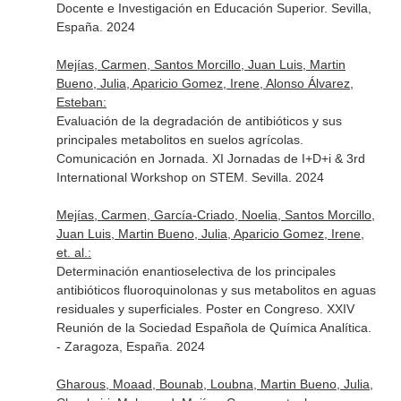
Docente e Investigación en Educación Superior. Sevilla,
España. 2024
Mejías, Carmen, Santos Morcillo, Juan Luis, Martin
Bueno, Julia, Aparicio Gomez, Irene, Alonso Álvarez,
Esteban:
Evaluación de la degradación de antibióticos y sus
principales metabolitos en suelos agrícolas.
Comunicación en Jornada. XI Jornadas de I+D+i & 3rd
International Workshop on STEM. Sevilla. 2024
Mejías, Carmen, García-Criado, Noelia, Santos Morcillo,
Juan Luis, Martin Bueno, Julia, Aparicio Gomez, Irene,
et. al.:
Determinación enantioselectiva de los principales
antibióticos fluoroquinolonas y sus metabolitos en aguas
residuales y superficiales. Poster en Congreso. XXIV
Reunión de la Sociedad Española de Química Analítica.
- Zaragoza, España. 2024
Gharous, Moaad, Bounab, Loubna, Martin Bueno, Julia,