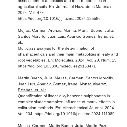
assessment of antibiotics and their metabolites in
agricultural soils.
En: Journal of Hazardous Materials
.
2024. Vol. 479.
https://doi.org/10.1016/j.jhazmat.2024.135586
Mejías, Carmen, Arenas, Marina, Martin Bueno, Julia,
Santos Morcillo, Juan Luis, Aparicio Gomez, Irene, et.
al.:
Multiclass analysis for the determination of
pharmaceuticals and their main metabolites in leafy and
root vegetables.
En: Molecules
. 2024. Vol. 29. Núm. 15.
https://doi.org/10.3390/molecules29153471
Martin Bueno, Julia, Mejías, Carmen, Santos Morcillo,
Juan Luis, Aparicio Gomez, Irene, Alonso Álvarez,
Esteban, et. al.:
Quantification of linear alkylbenzene sulphonates in
complex sludge samples: Influence of matrix effects in
calibration methods.
En: Microchemical Journal
. 2024.
Vol. 204. https://doi.org/10.1016/j.microc.2024.111089
Mejías, Carmen, Martin Bueno, Julia, Martín Pozo,