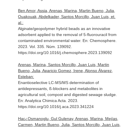
Ben Amor, Assia, Arenas, Marina, Martin Bueno, Julia,
Ouakouak, Abdelkader, Santos Morcillo, Juan Luis, et.
al.:
Alginate/geopolymer hybrid beads as an innovative
adsorbent applied to the removal of 5-fluorouracil from
contaminated environmental water.
En: Chemosphere
.
2023. Vol. 335. Núm. 139092.
https://doi.org/10.1016/j.chemosphere.2023.139092
Arenas, Marina, Santos Morcillo, Juan Luis, Martin
Bueno, Julia, Aparicio Gomez, Irene, Alonso Álvarez,
Esteban:
Enantioselective LC-MS/MS determination of
antidepressants, ß-blockers and metabolites in
agricultural soil, compost and digested sewage sludge.
En: Analytica Chimica Acta
. 2023.
https://doi.org/10.1016/j.aca.2023.341224
Hac¿Osmanoglu, Gul Gulenay, Arenas, Marina, Mejías,
Carmen, Martin Bueno, Julia, Santos Morcillo, Juan Luis,