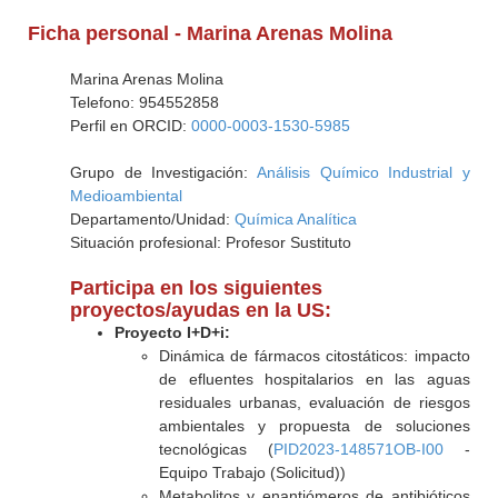
Ficha personal - Marina Arenas Molina
Marina Arenas Molina
Telefono: 954552858
Perfil en ORCID:
0000-0003-1530-5985
Grupo de Investigación:
Análisis Químico Industrial y
Medioambiental
Departamento/Unidad:
Química Analítica
Situación profesional: Profesor Sustituto
Participa en los siguientes
proyectos/ayudas en la US:
Proyecto I+D+i:
Dinámica de fármacos citostáticos: impacto
de efluentes hospitalarios en las aguas
residuales urbanas, evaluación de riesgos
ambientales y propuesta de soluciones
tecnológicas (
PID2023-148571OB-I00
-
Equipo Trabajo (Solicitud))
Metabolitos y enantiómeros de antibióticos