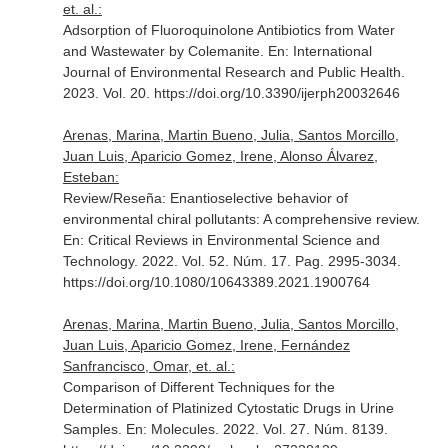
et. al.:
Adsorption of Fluoroquinolone Antibiotics from Water
and Wastewater by Colemanite.
En: International
Journal of Environmental Research and Public Health
.
2023. Vol. 20. https://doi.org/10.3390/ijerph20032646
Arenas, Marina, Martin Bueno, Julia, Santos Morcillo,
Juan Luis, Aparicio Gomez, Irene, Alonso Álvarez,
Esteban:
Review/Reseña: Enantioselective behavior of
environmental chiral pollutants: A comprehensive review.
En: Critical Reviews in Environmental Science and
Technology
. 2022. Vol. 52. Núm. 17. Pag. 2995-3034.
https://doi.org/10.1080/10643389.2021.1900764
Arenas, Marina, Martin Bueno, Julia, Santos Morcillo,
Juan Luis, Aparicio Gomez, Irene, Fernández
Sanfrancisco, Omar, et. al.:
Comparison of Different Techniques for the
Determination of Platinized Cytostatic Drugs in Urine
Samples.
En: Molecules
. 2022. Vol. 27. Núm. 8139.