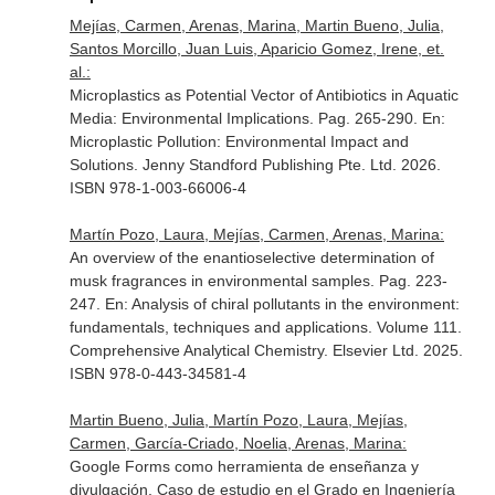
Mejías, Carmen, Arenas, Marina, Martin Bueno, Julia,
Santos Morcillo, Juan Luis, Aparicio Gomez, Irene, et.
al.:
Microplastics as Potential Vector of Antibiotics in Aquatic
Media: Environmental Implications. Pag. 265-290.
En:
Microplastic Pollution: Environmental Impact and
Solutions
. Jenny Standford Publishing Pte. Ltd. 2026.
ISBN 978-1-003-66006-4
Martín Pozo, Laura, Mejías, Carmen, Arenas, Marina:
An overview of the enantioselective determination of
musk fragrances in environmental samples. Pag. 223-
247.
En: Analysis of chiral pollutants in the environment:
fundamentals, techniques and applications. Volume 111.
Comprehensive Analytical Chemistry
. Elsevier Ltd. 2025.
ISBN 978-0-443-34581-4
Martin Bueno, Julia, Martín Pozo, Laura, Mejías,
Carmen, García-Criado, Noelia, Arenas, Marina:
Google Forms como herramienta de enseñanza y
divulgación. Caso de estudio en el Grado en Ingeniería