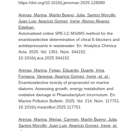
https://doi.org/10.1016/j.jenvman.2025.128080
Arenas, Marina, Martin Bueno, Julia, Santos Morcillo,
Juan Luis, Aparicio Gomez, Irene, Alonso Álvarez,
Esteban:
Automatised online SPE-LC-MS/MS method for the
enantioselective determination of chiral ß-blockers and
antidepressants in wastewater.
En: Analytica Chimica
Acta
. 2025. Vol. 1361. Núm. 344152.
10.1016/j.aca.2025.344152
Arenas, Marina, Feijao, Eduardo, Duarte, Irina,
Fonseca, Vanessa, Aparicio Gomez, Irene, et. al.:
Enantioselective toxicity of propranolol on marine
diatoms: Assessing growth, energy metabolism and
oxidative damage in Phaeodactylum tricornutum.
En:
Marine Pollution Bulletin
. 2025. Vol. 214. Núm. 117751.
10.1016/j.marpolbul.2025.117751
Arenas, Marina, Mejías, Carmen, Martin Bueno, Julia,
Santos Morcillo, Juan Luis, Aparicio Gomez, Irene, et.