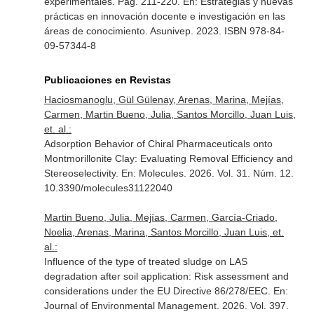
experimentales. Pag. 211-220.
En: Estrategias y nuevas
prácticas en innovación docente e investigación en las
áreas de conocimiento
. Asunivep. 2023. ISBN 978-84-
09-57344-8
Publicaciones en Revistas
Haciosmanoglu, Gül Gülenay, Arenas, Marina, Mejías,
Carmen, Martin Bueno, Julia, Santos Morcillo, Juan Luis,
et. al.:
Adsorption Behavior of Chiral Pharmaceuticals onto
Montmorillonite Clay: Evaluating Removal Efficiency and
Stereoselectivity.
En: Molecules
. 2026. Vol. 31. Núm. 12.
10.3390/molecules31122040
Martin Bueno, Julia, Mejías, Carmen, García-Criado,
Noelia, Arenas, Marina, Santos Morcillo, Juan Luis, et.
al.:
Influence of the type of treated sludge on LAS
degradation after soil application: Risk assessment and
considerations under the EU Directive 86/278/EEC.
En:
Journal of Environmental Management
. 2026. Vol. 397.