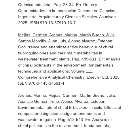
Química Industrial. Pag. 23-34.
En: Retos y
Oportunidades en la Innovación Docente en Ciencias,
Ingeniería, Arquitectura y Ciencias Sociales
. Asunivep.
2025. ISBN 979-13-87910-16-7
Mejías, Carmen, Arenas, Marina, Martin Bueno, Julia,
Santos Morcillo, Juan Luis, Alonso Álvarez, Esteban:
Occurrence and enantioselective behaviour of chiral
fluoroquinolones and their main metabolites in
wastewater treatment plants. Pag. 489-511.
En: Analysis
of chiral pollutants in the environment: fundamentals,
techniques and applications. Volume 111.
Comprehensive Analytical Chemistry
. Elsevier Ltd. 2025.
ISBN 978-0-443-34581-4
Arenas, Marina, Mejías, Carmen, Martin Bueno, Julia,
Aparicio Gomez, Irene, Alonso Álvarez, Esteban:
Environmental fate of chiral ß-blockers in soils: Effects of
compost and digested sludge amendments and
wastewater irrigation. Pag. 513-543.
En: Analysis of
chiral pollutants in the environment: fundamentals,