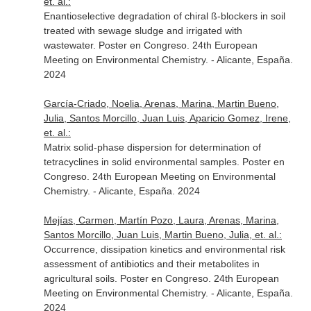
et. al.:
Enantioselective degradation of chiral ß-blockers in soil
treated with sewage sludge and irrigated with
wastewater. Poster en Congreso. 24th European
Meeting on Environmental Chemistry. - Alicante, España.
2024
García-Criado, Noelia, Arenas, Marina, Martin Bueno,
Julia, Santos Morcillo, Juan Luis, Aparicio Gomez, Irene,
et. al.:
Matrix solid-phase dispersion for determination of
tetracyclines in solid environmental samples. Poster en
Congreso. 24th European Meeting on Environmental
Chemistry. - Alicante, España. 2024
Mejías, Carmen, Martín Pozo, Laura, Arenas, Marina,
Santos Morcillo, Juan Luis, Martin Bueno, Julia, et. al.:
Occurrence, dissipation kinetics and environmental risk
assessment of antibiotics and their metabolites in
agricultural soils. Poster en Congreso. 24th European
Meeting on Environmental Chemistry. - Alicante, España.
2024