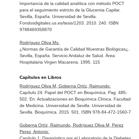
Importancia de la calidad analítica con método POCT
para el seguimiento estricto de la Glucemia Capilar.
Sevilla, España. Universidad de Sevilla.
Fondosdigitales.us.es/tesis/1203. 2010. 240. ISBN
9788469358870
Rodríguez Oliva Ms:
¿Normas de Garantía de Calidad Muestras Biológicas¿.
Sevilla, España. Servicio Andaluz de Salud. Área
Hospitalaria Virgen Macarena. 1995. 115
Capítulos en Libros
Rodríguez Oliva M, Goberna Ortíz, Raimundo:
Capítulo 24: Papel del POCT en Bioquímica. Pag. 485-
502.
En: Actualizaciones en Bioquímica Clínica
. Facultad
de Medicina. Universidad de Sevilla. Universidad de
Sevilla. Bioquímica. 2015. 501. ISBN 978-84-472-1560-7
Goberna Ortíz, Raimundo, Rodríguez Oliva M, Perez
Perez, Antonio:
Capítulo 1: Diagnóstico por el Laboratorio de la Diabetes