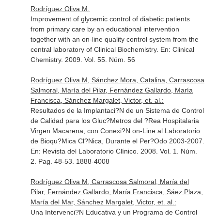
Rodríguez Oliva M:
Improvement of glycemic control of diabetic patients
from primary care by an educational intervention
together with an on-line quality control system from the
central laboratory of Clinical Biochemistry.
En: Clinical
Chemistry
. 2009. Vol. 55. Núm. 56
Rodríguez Oliva M, Sánchez Mora, Catalina, Carrascosa
Salmoral, María del Pilar, Fernández Gallardo, María
Francisca, Sánchez Margalet, Victor, et. al.:
Resultados de la Implantaci?N de un Sistema de Control
de Calidad para los Gluc?Metros del ?Rea Hospitalaria
Virgen Macarena, con Conexi?N on-Line al Laboratorio
de Bioqu?Mica Cl?Nica, Durante el Per?Odo 2003-2007.
En: Revista del Laboratorio Clínico
. 2008. Vol. 1. Núm.
2. Pag. 48-53. 1888-4008
Rodríguez Oliva M, Carrascosa Salmoral, María del
Pilar, Fernández Gallardo, María Francisca, Sáez Plaza,
María del Mar, Sánchez Margalet, Victor, et. al.:
Una Intervenci?N Educativa y un Programa de Control