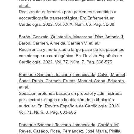
et. al.:
Registro de enfermería para pacientes sometidos a
ecocardiografía transesofágica.
En: Enfermería en
Cardiología
. 2022. Vol. XXIX. Núm. 86. Pag. 31-38
Barón, Gonzalo, Quintanilla, Macarena, Diaz, Antonio J,
Barón, Carmen, Almeida, Carmen V, et. al.:
Recurrencia y mortalidad a largo plazo de los pacientes
con síncope no cardiogénico.
En: Revista Española de
Cardiología
. 2022. Vol. 77. Núm. 7. Pag. 568-575
Paneque Sánchez-Toscano, Inmaculada, Calvo, Manuel
Ángel, Rubio, Carmen, Frutos, Manuel, Arana, Eduardo,
et. al.:
Sedación profunda basada en propofol y administrada
por electrofisiólogos en la ablación de la fibrilación
auricular.
En: Revista Española de Cardiología
. 2018.
Vol. 71. Núm. 8. Pag. 683-685
Paneque Sánchez-Toscano, Inmaculada, Carrión, Mª
Reyes, Casado, Rosa, Fernández, José María, Pinilla,