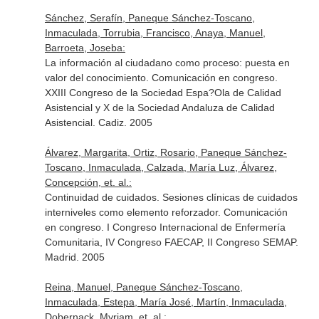
Sánchez, Serafín, Paneque Sánchez-Toscano,
Inmaculada, Torrubia, Francisco, Anaya, Manuel,
Barroeta, Joseba:
La información al ciudadano como proceso: puesta en
valor del conocimiento. Comunicación en congreso.
XXIII Congreso de la Sociedad Espa?Ola de Calidad
Asistencial y X de la Sociedad Andaluza de Calidad
Asistencial. Cadiz. 2005
Álvarez, Margarita, Ortiz, Rosario, Paneque Sánchez-
Toscano, Inmaculada, Calzada, María Luz, Álvarez,
Concepción, et. al.:
Continuidad de cuidados. Sesiones clínicas de cuidados
interniveles como elemento reforzador. Comunicación
en congreso. I Congreso Internacional de Enfermería
Comunitaria, IV Congreso FAECAP, II Congreso SEMAP.
Madrid. 2005
Reina, Manuel, Paneque Sánchez-Toscano,
Inmaculada, Estepa, María José, Martín, Inmaculada,
Dobernack, Myriam, et. al.: