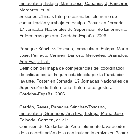
Inmaculada, Estepa, María José, Cabanes, J, Pancorbo,
Margarita, et. al.:
Sesiones Clínicas Interprofesionales: elemento de
comunicación y trabajo en equipo. Poster en Jornada.
17 Jornadas Nacionales de Supervisión de Enfermeria.
Enfermeras gestora. Córdoba-España. 2006
Paneque Sánchez-Toscano, Inmaculada, Estepa, María
José, Peinado, Carmen, Barroso, Mercedes, Granados,
Ana Eva, et. al.:
Definición del mapa de competencias del coordinador
de calidad según la guía establecida por la Fundación
Iavante. Poster en Jornada. 17 Jornadas Nacionales de
Supervisión de Enfermeria. Enfermeras gestora.
Córdoba-España. 2006
Carrión, Reyes, Paneque Sánchez-Toscano,
Inmaculada, Granados, Ana Eva, Estepa, María José,
Peinado, Carmen, et. al.:
Comisión de Cuidados de Área: elemento favorecedor
de la coordinación de la continuidad interniveles. Poster