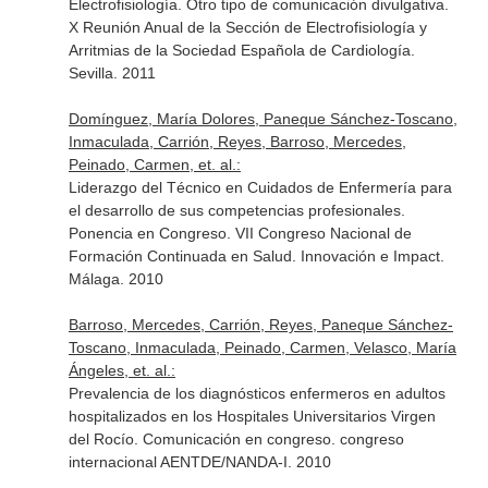
Electrofisiología. Otro tipo de comunicación divulgativa.
X Reunión Anual de la Sección de Electrofisiología y
Arritmias de la Sociedad Española de Cardiología.
Sevilla. 2011
Domínguez, María Dolores, Paneque Sánchez-Toscano,
Inmaculada, Carrión, Reyes, Barroso, Mercedes,
Peinado, Carmen, et. al.:
Liderazgo del Técnico en Cuidados de Enfermería para
el desarrollo de sus competencias profesionales.
Ponencia en Congreso. VII Congreso Nacional de
Formación Continuada en Salud. Innovación e Impact.
Málaga. 2010
Barroso, Mercedes, Carrión, Reyes, Paneque Sánchez-
Toscano, Inmaculada, Peinado, Carmen, Velasco, María
Ángeles, et. al.:
Prevalencia de los diagnósticos enfermeros en adultos
hospitalizados en los Hospitales Universitarios Virgen
del Rocío. Comunicación en congreso. congreso
internacional AENTDE/NANDA-I. 2010