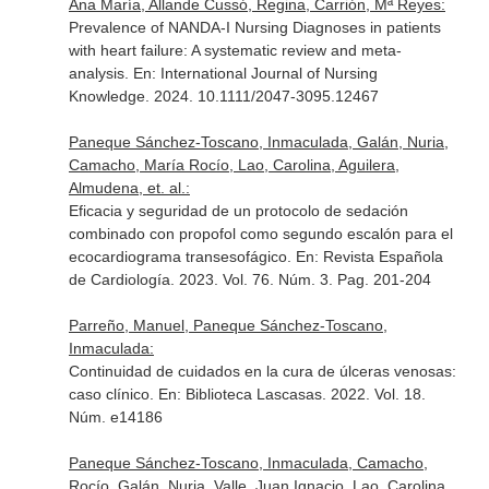
Ana María, Allande Cussó, Regina, Carrión, Mª Reyes:
Prevalence of NANDA-I Nursing Diagnoses in patients
with heart failure: A systematic review and meta-
analysis.
En: International Journal of Nursing
Knowledge
. 2024. 10.1111/2047-3095.12467
Paneque Sánchez-Toscano, Inmaculada, Galán, Nuria,
Camacho, María Rocío, Lao, Carolina, Aguilera,
Almudena, et. al.:
Eficacia y seguridad de un protocolo de sedación
combinado con propofol como segundo escalón para el
ecocardiograma transesofágico.
En: Revista Española
de Cardiología
. 2023. Vol. 76. Núm. 3. Pag. 201-204
Parreño, Manuel, Paneque Sánchez-Toscano,
Inmaculada:
Continuidad de cuidados en la cura de úlceras venosas:
caso clínico.
En: Biblioteca Lascasas
. 2022. Vol. 18.
Núm. e14186
Paneque Sánchez-Toscano, Inmaculada, Camacho,
Rocío, Galán, Nuria, Valle, Juan Ignacio, Lao, Carolina,