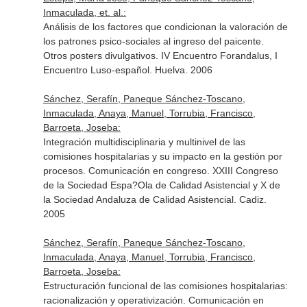
Inmaculada, et. al.:
Análisis de los factores que condicionan la valoración de
los patrones psico-sociales al ingreso del paicente.
Otros posters divulgativos. IV Encuentro Forandalus, I
Encuentro Luso-español. Huelva. 2006
Sánchez, Serafín, Paneque Sánchez-Toscano,
Inmaculada, Anaya, Manuel, Torrubia, Francisco,
Barroeta, Joseba:
Integración multidisciplinaria y multinivel de las
comisiones hospitalarias y su impacto en la gestión por
procesos. Comunicación en congreso. XXIII Congreso
de la Sociedad Espa?Ola de Calidad Asistencial y X de
la Sociedad Andaluza de Calidad Asistencial. Cadiz.
2005
Sánchez, Serafín, Paneque Sánchez-Toscano,
Inmaculada, Anaya, Manuel, Torrubia, Francisco,
Barroeta, Joseba:
Estructuración funcional de las comisiones hospitalarias:
racionalización y operativización. Comunicación en