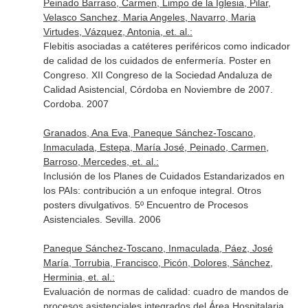
Peinado Barraso, Carmen, Limpo de la Iglesia, Pilar,
Velasco Sanchez, Maria Angeles, Navarro, Maria
Virtudes, Vázquez, Antonia, et. al.:
Flebitis asociadas a catéteres periféricos como indicador
de calidad de los cuidados de enfermería. Poster en
Congreso. XII Congreso de la Sociedad Andaluza de
Calidad Asistencial, Córdoba en Noviembre de 2007.
Cordoba. 2007
Granados, Ana Eva, Paneque Sánchez-Toscano,
Inmaculada, Estepa, María José, Peinado, Carmen,
Barroso, Mercedes, et. al.:
Inclusión de los Planes de Cuidados Estandarizados en
los PAIs: contribución a un enfoque integral. Otros
posters divulgativos. 5º Encuentro de Procesos
Asistenciales. Sevilla. 2006
Paneque Sánchez-Toscano, Inmaculada, Páez, José
María, Torrubia, Francisco, Picón, Dolores, Sánchez,
Herminia, et. al.:
Evaluación de normas de calidad: cuadro de mandos de
procesos asistenciales integrados del Área Hospitalaria