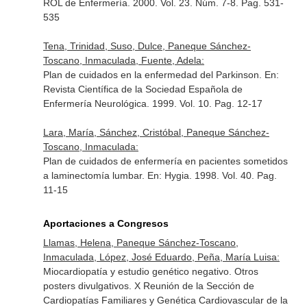
ROL de Enfermería
. 2000. Vol. 23. Núm. 7-8. Pag. 531-
535
Tena, Trinidad, Suso, Dulce, Paneque Sánchez-
Toscano, Inmaculada, Fuente, Adela:
Plan de cuidados en la enfermedad del Parkinson.
En:
Revista Científica de la Sociedad Española de
Enfermería Neurológica
. 1999. Vol. 10. Pag. 12-17
Lara, María, Sánchez, Cristóbal, Paneque Sánchez-
Toscano, Inmaculada:
Plan de cuidados de enfermería en pacientes sometidos
a laminectomía lumbar.
En: Hygia
. 1998. Vol. 40. Pag.
11-15
Aportaciones a Congresos
Llamas, Helena, Paneque Sánchez-Toscano,
Inmaculada, López, José Eduardo, Peña, María Luisa:
Miocardiopatía y estudio genético negativo. Otros
posters divulgativos. X Reunión de la Sección de
Cardiopatías Familiares y Genética Cardiovascular de la