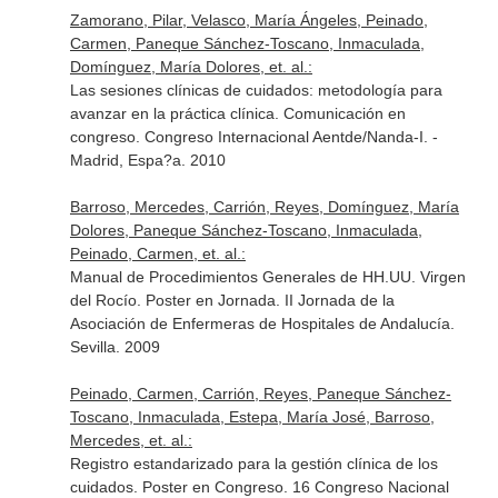
Zamorano, Pilar, Velasco, María Ángeles, Peinado,
Carmen, Paneque Sánchez-Toscano, Inmaculada,
Domínguez, María Dolores, et. al.:
Las sesiones clínicas de cuidados: metodología para
avanzar en la práctica clínica. Comunicación en
congreso. Congreso Internacional Aentde/Nanda-I. -
Madrid, Espa?a. 2010
Barroso, Mercedes, Carrión, Reyes, Domínguez, María
Dolores, Paneque Sánchez-Toscano, Inmaculada,
Peinado, Carmen, et. al.:
Manual de Procedimientos Generales de HH.UU. Virgen
del Rocío. Poster en Jornada. II Jornada de la
Asociación de Enfermeras de Hospitales de Andalucía.
Sevilla. 2009
Peinado, Carmen, Carrión, Reyes, Paneque Sánchez-
Toscano, Inmaculada, Estepa, María José, Barroso,
Mercedes, et. al.:
Registro estandarizado para la gestión clínica de los
cuidados. Poster en Congreso. 16 Congreso Nacional