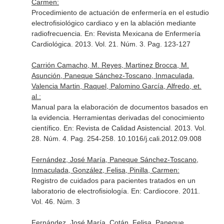
Carmen:
Procedimiento de actuación de enfermería en el estudio
electrofisiológico cardiaco y en la ablación mediante
radiofrecuencia.
En: Revista Mexicana de Enfermería
Cardiológica
. 2013. Vol. 21. Núm. 3. Pag. 123-127
Carrión Camacho, M. Reyes, Martinez Brocca, M.
Asunción, Paneque Sánchez-Toscano, Inmaculada,
Valencia Martin, Raquel, Palomino García, Alfredo, et.
al.:
Manual para la elaboración de documentos basados en
la evidencia. Herramientas derivadas del conocimiento
científico.
En: Revista de Calidad Asistencial
. 2013. Vol.
28. Núm. 4. Pag. 254-258. 10.1016/j.cali.2012.09.008
Fernández, José María, Paneque Sánchez-Toscano,
Inmaculada, González, Felisa, Pinilla, Carmen:
Registro de cuidados para pacientes tratados en un
laboratorio de electrofisiología.
En: Cardiocore
. 2011.
Vol. 46. Núm. 3
Fernández, José María, Cotán, Felisa, Paneque