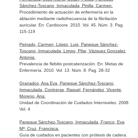
Sánchez-Toscano, Inmaculada, Pinilla, Carmen:
Procedimiento de actuación de enfermería en la
ablación mediante radiofrecuencia de la fibrilación
auricular.
En: Cardiocore
. 2010. Vol. 45. Núm. 3. Pag.
115-119
Peinado, Carmen, López, Luis, Paneque Sánchez-
Toscano, Inmaculada, Limpo, Pilar, Vázquez Gonzalez,
Antonia:
Prevalencia de flebitis postcaterización.
En: Metas de
Enfermería
. 2010. Vol. 13. Núm. 8. Pag. 28-32
Granados, Ana Eva, Paneque Sánchez-Toscano,
Inmaculada, Contreras, Raquel, Fernández, Vicente,
Moreno, Ana:
Unidad de Coordinación de Cuidados Interniveles. 2008.
Vol. 4
Paneque Sánchez-Toscano, Inmaculada, Franco, Eva
Mª, Cruz, Francisca:
Guía de cuidados en pacientes con prótesis de cadera.