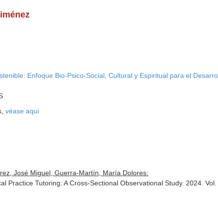
Jiménez
stenible: Enfoque Bio-Psico-Social, Cultural y Espiritual para el Desar
S
s,
véase aqui
érez, José Miguel, Guerra-Martín, María Dolores:
al Practice Tutoring: A Cross-Sectional Observational Study. 2024. Vol