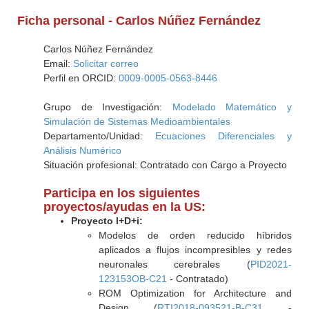
Ficha personal - Carlos Núñez Fernández
Carlos Núñez Fernández
Email:
Solicitar correo
Perfil en ORCID:
0009-0005-0563-8446
Grupo de Investigación:
Modelado Matemático y
Simulación de Sistemas Medioambientales
Departamento/Unidad:
Ecuaciones Diferenciales y
Análisis Numérico
Situación profesional: Contratado con Cargo a Proyecto
Participa en los siguientes
proyectos/ayudas en la US:
Proyecto I+D+i:
Modelos de orden reducido híbridos
aplicados a flujos incompresibles y redes
neuronales cerebrales (
PID2021-
123153OB-C21
- Contratado)
ROM Optimization for Architecture and
Design (
RTI2018-093521-B-C31
-