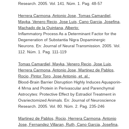
Research
. 2005. Vol. 141. Núm. 1. Pag. 48-57
Herrera Carmona, Antonio Jose, Tomas Camardiel,
Mayka, Venero Recio, Jose Luis, Cano Garcia, Josefina,
Machado de la Quintana, Alberto:
Inflammatory Process As a Determinant Factor for the
Degeneration of Substantia Nigra Dopaminergic
Neurons.
En: Journal of Neural Transmission
. 2005. Vol.
112. Núm. 1. Pag. 111-119
Tomas Camardiel, Mayka, Venero Recio, Jose Luis,
Herrera Carmona, Antonio Jose, Martinez de Pablos,
Rocio, Pintor Toro, Jose Antonio, et. al.:
Blood-Brain Barrier Disruption Highly Induces Aquaporin-
4 Mrna and Protein in Perivascular and Parenchymal
Astrocytes: Protective Effect by Estradiol Treatment in
Ovariectomized Animals.
En: Journal of Neuroscience
Research
. 2005. Vol. 80. Núm. 2. Pag. 235-246
Martinez de Pablos, Rocio, Herrera Carmona, Antonio
Jose, Fernandez Villaran, Ruth, Cano Garcia, Josefina,