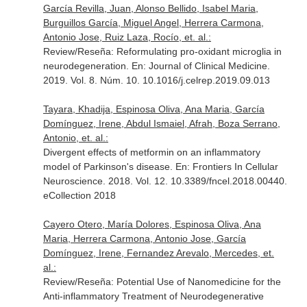
García Revilla, Juan, Alonso Bellido, Isabel Maria,
Burguillos García, Miguel Angel, Herrera Carmona,
Antonio Jose, Ruiz Laza, Rocío, et. al.:
Review/Reseña: Reformulating pro-oxidant microglia in
neurodegeneration.
En: Journal of Clinical Medicine
.
2019. Vol. 8. Núm. 10. 10.1016/j.celrep.2019.09.013
Tayara, Khadija, Espinosa Oliva, Ana Maria, García
Domínguez, Irene, Abdul Ismaiel, Afrah, Boza Serrano,
Antonio, et. al.:
Divergent effects of metformin on an inflammatory
model of Parkinson's disease.
En: Frontiers In Cellular
Neuroscience
. 2018. Vol. 12. 10.3389/fncel.2018.00440.
eCollection 2018
Cayero Otero, María Dolores, Espinosa Oliva, Ana
Maria, Herrera Carmona, Antonio Jose, García
Domínguez, Irene, Fernandez Arevalo, Mercedes, et.
al.:
Review/Reseña: Potential Use of Nanomedicine for the
Anti-inflammatory Treatment of Neurodegenerative