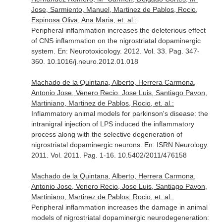
Jose, Sarmiento, Manuel, Martinez de Pablos, Rocio,
Espinosa Oliva, Ana Maria, et. al.:
Peripheral inflammation increases the deleterious effect
of CNS inflammation on the nigrostriatal dopaminergic
system.
En: Neurotoxicology
. 2012. Vol. 33. Pag. 347-
360. 10.1016/j.neuro.2012.01.018
Machado de la Quintana, Alberto, Herrera Carmona,
Antonio Jose, Venero Recio, Jose Luis, Santiago Pavon,
Martiniano, Martinez de Pablos, Rocio, et. al.:
Inflammatory animal models for parkinson's disease: the
intranigral injection of LPS induced the inflammatory
process along with the selective degeneration of
nigrostriatal dopaminergic neurons.
En: ISRN Neurology
.
2011. Vol. 2011. Pag. 1-16. 10.5402/2011/476158
Machado de la Quintana, Alberto, Herrera Carmona,
Antonio Jose, Venero Recio, Jose Luis, Santiago Pavon,
Martiniano, Martinez de Pablos, Rocio, et. al.:
Peripheral inflammation increases the damage in animal
models of nigrostriatal dopaminergic neurodegeneration: