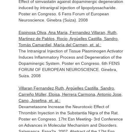
Effect of simvastatin against dopaminergic degeneration
induced by intranigral injection of lipopolyssacharide.
Poster en Congreso. 6 Fens Forum of European
Neuroscience. Ginebra (Suiza). 2008
Espinosa Oliva, Ana Maria, Fernandez Villaran, Ruth,
Martinez de Pablos, Rocio, Argúelles Castilla, Sandro,
Tomás Camardiel, María del Carmen, et. al.:
The Intranigral Injection of Tissue Plasminogen Activator
Induces Inflammatory Process and Degeneration of the
Dopaminergic System. Poster en Congreso. 6th FENS
FORUM OF EUROPEAN NEUROSCIENCE. Ginebra,
Suiza. 2008
Villaran Fernandez,Ruth, Argúelles Castilla, Sandro,
Carreño Müller, Eloisa, Herrera Carmona, Antonio Jose,
Cano, Josefina, et. al.:
Dexametasone Increase the Neurotoxic Effect of
Thrombin Inyection in the Substantia Nigra of the Rat.
Poster en Congreso. 17ht Esn Meeting- 3rd Conference
on Advances in Molecular Mechanism and Disorders.
Salamanca, Espa?a. 2007. Abstract of the 17ht Esn