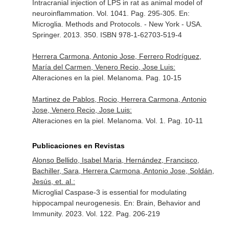
Intracranial injection of LPS in rat as animal model of
neuroinflammation. Vol. 1041. Pag. 295-305.
En:
Microglia. Methods and Protocols
. - New York - USA.
Springer. 2013. 350. ISBN 978-1-62703-519-4
Herrera Carmona, Antonio Jose, Ferrero Rodríguez,
María del Carmen, Venero Recio, Jose Luis:
Alteraciones en la piel. Melanoma. Pag. 10-15
Martinez de Pablos, Rocio, Herrera Carmona, Antonio
Jose, Venero Recio, Jose Luis:
Alteraciones en la piel. Melanoma. Vol. 1. Pag. 10-11
Publicaciones en Revistas
Alonso Bellido, Isabel Maria, Hernández, Francisco,
Bachiller, Sara, Herrera Carmona, Antonio Jose, Soldán,
Jesús, et. al.:
Microglial Caspase-3 is essential for modulating
hippocampal neurogenesis.
En: Brain, Behavior and
Immunity
. 2023. Vol. 122. Pag. 206-219