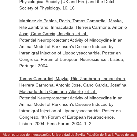
Physiological Society (UK and Eire) and the Dutch
Society of Physiology. 16. 16
Martinez de Pablos, Rocio, Tomas Camardiel, Mayka,
Rite Zambrano, Inmaculada, Herrera Carmona, Antonio
Jose, Cano Garcia, Josefina, et. al.:
Potential Neuroprotectant Activity of Minocycline in an
Animal Model of Parkinson's Disease Induced by
Intranigral Injection of Lipopolysaccharide. Poster en
Congreso. Forum of European Neuroscience . Lisboa,
Portugal. 2004
Tomas Camardiel, Mayka, Rite Zambrano, Inmaculada,
Herrera Carmona, Antonio Jose, Cano Garcia, Josefina,
Machado de la Quintana, Alberto, et. al.:
Potential Neuroprotectant Activity of Minocycline in an
Animal Model of Parkinson's Disease Induced by
Intranigral Injection of Lipopolysaccharide. Poster en
Congreso. 4th Forum of European Neuroscience.
Lisboa. 2004. Fens Forum 2004. 1. 2
Vicerrectorado de Investigación. Universidad de Sevilla. Pabellón de Brasil. Paseo de las
Tomas Camardiel, Mayka, Rite Zambrano, Inmaculada,