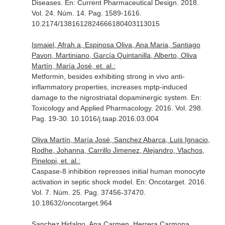
Diseases.
En: Current Pharmaceutical Design
. 2018.
Vol. 24. Núm. 14. Pag. 1589-1616.
10.2174/1381612824666180403113015
Ismaiel, Afrah a, Espinosa Oliva, Ana Maria, Santiago
Pavon, Martiniano, García Quintanilla, Alberto, Oliva
Martín, María José, et. al.:
Metformin, besides exhibiting strong in vivo anti-
inflammatory properties, increases mptp-induced
damage to the nigrostriatal dopaminergic system.
En:
Toxicology and Applied Pharmacology
. 2016. Vol. 298.
Pag. 19-30. 10.1016/j.taap.2016.03.004
Oliva Martín, María José, Sanchez Abarca, Luis Ignacio,
Rodhe, Johanna, Carrillo Jimenez, Alejandro, Vlachos,
Pinelopi, et. al.:
Caspase-8 inhibition represses initial human monocyte
activation in septic shock model.
En: Oncotarget
. 2016.
Vol. 7. Núm. 25. Pag. 37456-37470.
10.18632/oncotarget.964
Sanchez Hidalgo, Ana Carmen, Herrera Carmona,