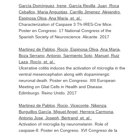
García Domínguez, Irene, García Revilla, Juan, Roca
Ceballos, Maria Angustias, Carrillo Jimenez, Alejandro,
Espinosa Oliva, Ana Maria, et. al.:
Characterization of Caspase 3 Th-IRES-Cre Mice.
Poster en Congreso. 17 National Congress of the
Spanish Society of Neuroscience. Alicante. 2017
Martinez de Pablos, Rocio, Espinosa Oliva, Ana Maria,
Boza Serrano, Antonio, Sarmiento Soto, Manuel, Ruiz
Laza, Rocío, et. al.:
Ulcerative colitis induces the activation of microglia in the
ventral mesencephalon along with dopaminergic
neuronal death. Poster en Congreso. XIII European
Meeting on Glial Cells in Health and Disease.
Edimburgo. Reino Unido. 2017
Martinez de Pablos, Rocio, Viceconte, Nikenza,
Burguillos García, Miguel Angel, Herrera Carmona,
Antonio Jose, Joseph, Bertrand, et. al.:
Activation of microglia by neuromelanin. Role of
caspase-8. Poster en Congreso. XVI Congreso de la