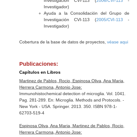
Investigación CVI-113 (
2006/CVI-113
-
Investigador)
Ayuda a la Consolidación del Grupo de
Investigación CVI-113 (
2005/CVI-113
-
Investigador)
Cobertura de la base de datos de proyectos,
véase aqui
Publicaciones:
Capítulos en Libros
Martinez de Pablos, Rocio, Espinosa Oliva, Ana Maria,
Herrera Carmona, Antonio Jose:
Immunohistochemical detection of microglia. Vol. 1041.
Pag. 281-289.
En: Microglia. Methods and Protocols
. -
New York - USA. Springer. 2013. 350. ISBN 978-1-
62703-519-4
Espinosa Oliva, Ana Maria, Martinez de Pablos, Rocio,
Herrera Carmona, Antonio Jose: