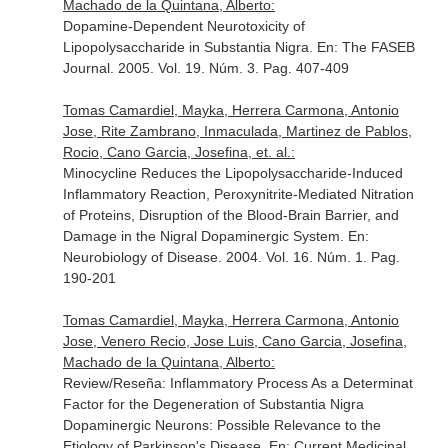
Machado de la Quintana, Alberto:
Dopamine-Dependent Neurotoxicity of
Lipopolysaccharide in Substantia Nigra.
En: The FASEB
Journal
. 2005. Vol. 19. Núm. 3. Pag. 407-409
Tomas Camardiel, Mayka, Herrera Carmona, Antonio
Jose, Rite Zambrano, Inmaculada, Martinez de Pablos,
Rocio, Cano Garcia, Josefina, et. al.:
Minocycline Reduces the Lipopolysaccharide-Induced
Inflammatory Reaction, Peroxynitrite-Mediated Nitration
of Proteins, Disruption of the Blood-Brain Barrier, and
Damage in the Nigral Dopaminergic System.
En:
Neurobiology of Disease
. 2004. Vol. 16. Núm. 1. Pag.
190-201
Tomas Camardiel, Mayka, Herrera Carmona, Antonio
Jose, Venero Recio, Jose Luis, Cano Garcia, Josefina,
Machado de la Quintana, Alberto:
Review/Reseña: Inflammatory Process As a Determinat
Factor for the Degeneration of Substantia Nigra
Dopaminergic Neurons: Possible Relevance to the
Etiology of Parkinson's Disease.
En: Current Medicinal