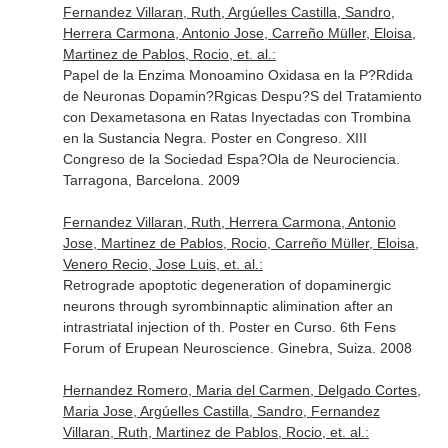
Fernandez Villaran, Ruth, Argúelles Castilla, Sandro,
Herrera Carmona, Antonio Jose, Carreño Müller, Eloisa,
Martinez de Pablos, Rocio, et. al.:
Papel de la Enzima Monoamino Oxidasa en la P?Rdida
de Neuronas Dopamin?Rgicas Despu?S del Tratamiento
con Dexametasona en Ratas Inyectadas con Trombina
en la Sustancia Negra. Poster en Congreso. XIII
Congreso de la Sociedad Espa?Ola de Neurociencia.
Tarragona, Barcelona. 2009
Fernandez Villaran, Ruth, Herrera Carmona, Antonio
Jose, Martinez de Pablos, Rocio, Carreño Müller, Eloisa,
Venero Recio, Jose Luis, et. al.:
Retrograde apoptotic degeneration of dopaminergic
neurons through syrombinnaptic alimination after an
intrastriatal injection of th. Poster en Curso. 6th Fens
Forum of Erupean Neuroscience. Ginebra, Suiza. 2008
Hernandez Romero, Maria del Carmen, Delgado Cortes,
Maria Jose, Argúelles Castilla, Sandro, Fernandez
Villaran, Ruth, Martinez de Pablos, Rocio, et. al.: