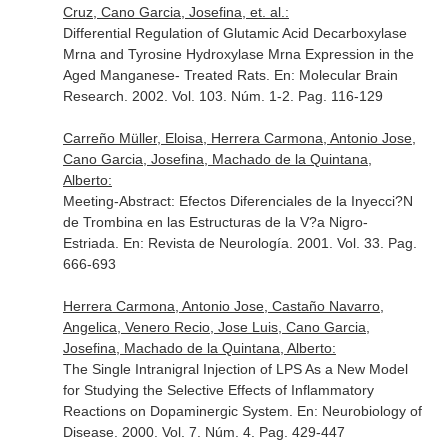
Cruz, Cano Garcia, Josefina, et. al.:
Differential Regulation of Glutamic Acid Decarboxylase
Mrna and Tyrosine Hydroxylase Mrna Expression in the
Aged Manganese- Treated Rats.
En: Molecular Brain
Research
. 2002. Vol. 103. Núm. 1-2. Pag. 116-129
Carreño Müller, Eloisa, Herrera Carmona, Antonio Jose,
Cano Garcia, Josefina, Machado de la Quintana,
Alberto:
Meeting-Abstract: Efectos Diferenciales de la Inyecci?N
de Trombina en las Estructuras de la V?a Nigro-
Estriada.
En: Revista de Neurología
. 2001. Vol. 33. Pag.
666-693
Herrera Carmona, Antonio Jose, Castaño Navarro,
Angelica, Venero Recio, Jose Luis, Cano Garcia,
Josefina, Machado de la Quintana, Alberto:
The Single Intranigral Injection of LPS As a New Model
for Studying the Selective Effects of Inflammatory
Reactions on Dopaminergic System.
En: Neurobiology of
Disease
. 2000. Vol. 7. Núm. 4. Pag. 429-447