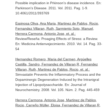
Possible implication in Prkinson's disease incidence.
En:
Parkinson's Disease
. 2011. Vol. 2011. Pag. 1-9.
10.4061/2011/393769
Espinosa Oliva, Ana Maria, Martinez de Pablos, Rocio,
Fernandez Villaran, Ruth, Sarmiento Soto, Manuel,
Herrera Carmona, Antonio Jose, et. al.:
Review/Reseña: Proaging Effects of Stress: a Review.
En: Medicina Antienvejecimiento
. 2010. Vol. 14. Pag. 33-
54
Hernandez Romero, Maria del Carmen, Argúelles
Castilla, Sandro, Fernandez de Villaran,R, Fernandez
Villaran, Ruth, Martinez de Pablos, Rocio, et. al.:
Simvastatin Prevents the Inflammatory Process and the
Dopaminergic Degeneration Induced by the Intranigral
Injection of Lipopolysaccharide.
En: Journal of
Neurochemistry
. 2008. Vol. 105. Núm. 2. Pag. 445-459
Herrera Carmona, Antonio Jose, Martinez de Pablos,
Rocio, Carreño Müller, Eloisa, Fernandez de Villaran,R,