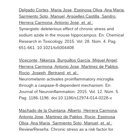
Delgado Cortes, Maria Jose, Espinosa Oliva, Ana Maria,
Sarmiento Soto, Manuel, Argúelles Castilla, Sandro,
Herrera Carmona, Antonio Jose, et. al.:
Synergistic deleterious effect of chronic stress and
sodium azide in the mouse hippocampus.
En: Chemical
Research in Toxicology
. 2015. Vol. 28. Núm. 4. Pag.
651-661. 10.1021/tx5004408
Viceconte, Nikenza, Burguillos García, Miguel Angel,
Herrera Carmona, Antonio Jose, Martinez de Pablos,
Rocio, Joseph, Bertrand, et. al.:
Neuromelanin activates proinflammatory microglia
through a caspase-8-dependent mechanism.
En:
Journal of Neuroinflammation
. 2015. Vol. 12. Núm. 5.
Pag. 1186-1196. doi:10.1186/s12974-014-0228-x
Machado de la Quintana, Alberto, Herrera Carmona,
Antonio Jose, Martinez de Pablos, Rocio, Espinosa
Oliva, Ana Maria, Sarmiento Soto, Manuel, et. al.:
Review/Reseña: Chronic stress as a risk factor for