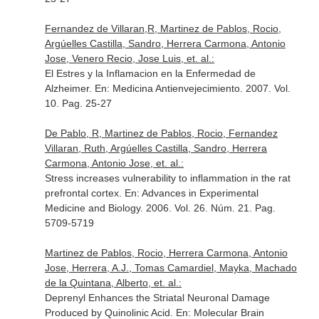
Fernandez de Villaran,R, Martinez de Pablos, Rocio,
Argúelles Castilla, Sandro, Herrera Carmona, Antonio
Jose, Venero Recio, Jose Luis, et. al.:
El Estres y la Inflamacion en la Enfermedad de
Alzheimer.
En: Medicina Antienvejecimiento
. 2007. Vol.
10. Pag. 25-27
De Pablo, R, Martinez de Pablos, Rocio, Fernandez
Villaran, Ruth, Argúelles Castilla, Sandro, Herrera
Carmona, Antonio Jose, et. al.:
Stress increases vulnerability to inflammation in the rat
prefrontal cortex.
En: Advances in Experimental
Medicine and Biology
. 2006. Vol. 26. Núm. 21. Pag.
5709-5719
Martinez de Pablos, Rocio, Herrera Carmona, Antonio
Jose, Herrera, A.J., Tomas Camardiel, Mayka, Machado
de la Quintana, Alberto, et. al.:
Deprenyl Enhances the Striatal Neuronal Damage
Produced by Quinolinic Acid.
En: Molecular Brain