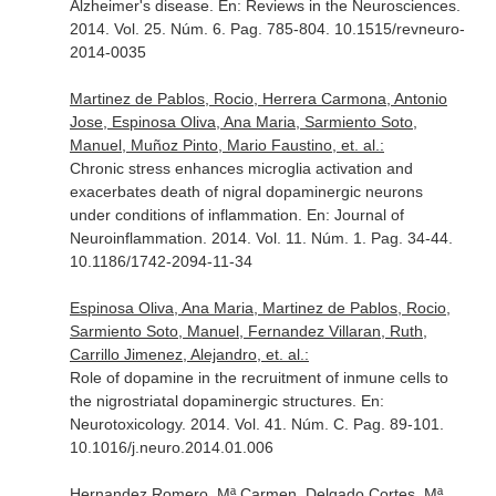
Alzheimer's disease.
En: Reviews in the Neurosciences
.
2014. Vol. 25. Núm. 6. Pag. 785-804. 10.1515/revneuro-
2014-0035
Martinez de Pablos, Rocio, Herrera Carmona, Antonio
Jose, Espinosa Oliva, Ana Maria, Sarmiento Soto,
Manuel, Muñoz Pinto, Mario Faustino, et. al.:
Chronic stress enhances microglia activation and
exacerbates death of nigral dopaminergic neurons
under conditions of inflammation.
En: Journal of
Neuroinflammation
. 2014. Vol. 11. Núm. 1. Pag. 34-44.
10.1186/1742-2094-11-34
Espinosa Oliva, Ana Maria, Martinez de Pablos, Rocio,
Sarmiento Soto, Manuel, Fernandez Villaran, Ruth,
Carrillo Jimenez, Alejandro, et. al.:
Role of dopamine in the recruitment of inmune cells to
the nigrostriatal dopaminergic structures.
En:
Neurotoxicology
. 2014. Vol. 41. Núm. C. Pag. 89-101.
10.1016/j.neuro.2014.01.006
Hernandez Romero, Mª Carmen, Delgado Cortes, Mª