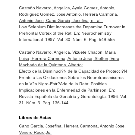
Castaño Navarro, Angelica, Ayala Gomez, Antonio,
Rodríguez Gómez, José Antonio, Herrera Carmona,
Antonio Jose, Cano Garcia, Josefina, et. al.:
Low Selenium Diet Increases the Dopamine Turnover in
Prefrontal Cortex of the Rat.
En: Neurochemistry
International
. 1997. Vol. 30. Núm. 6. Pag. 549-555
Castaño Navarro, Angelica, Vizuete Chacon, Maria
Luisa, Herrera Carmona, Antonio Jose, Steffen, Vera,
Machado de la Quintana, Alberto:
Efecto de la Disminuci?N de la Capacidad de Protecci?N
Frente a las Oxidaciones Sobre los Neurotransmisores
en la V?a Nigro-Estr?Ada de la Rata: Posibles
Implicaciones en la Enfermedad de Parkinson.
En:
Revista Española de Geriatría y Gerontología
. 1996. Vol.
31. Núm. 3. Pag. 136-144
Libros de Actas
Cano Garcia, Josefina, Herrera Carmona, Antonio Jose,
Venero Recio,Jo: