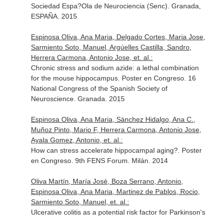
Sociedad Espa?Ola de Neurociencia (Senc). Granada,
ESPAÑA. 2015
Espinosa Oliva, Ana Maria, Delgado Cortes, Maria Jose,
Sarmiento Soto, Manuel, Argúelles Castilla, Sandro,
Herrera Carmona, Antonio Jose, et. al.:
Chronic stress and sodium azide: a lethal combination
for the mouse hippocampus. Poster en Congreso. 16
National Congress of the Spanish Society of
Neuroscience. Granada. 2015
Espinosa Oliva, Ana Maria, Sánchez Hidalgo, Ana C.,
Muñoz Pinto, Mario F, Herrera Carmona, Antonio Jose,
Ayala Gomez, Antonio, et. al.:
How can stress accelerate hippocampal aging?. Poster
en Congreso. 9th FENS Forum. Milán. 2014
Oliva Martín, María José, Boza Serrano, Antonio,
Espinosa Oliva, Ana Maria, Martinez de Pablos, Rocio,
Sarmiento Soto, Manuel, et. al.:
Ulcerative colitis as a potential risk factor for Parkinson's