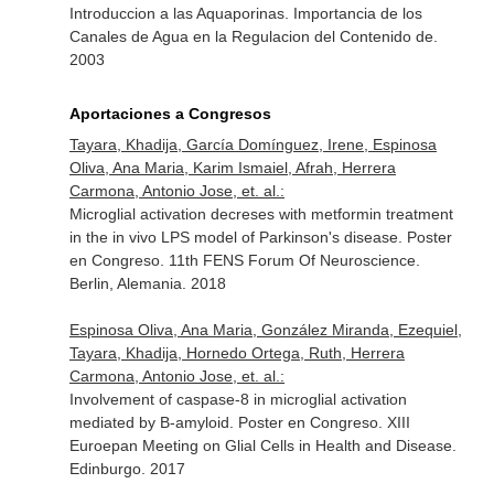
Introduccion a las Aquaporinas. Importancia de los
Canales de Agua en la Regulacion del Contenido de.
2003
Aportaciones a Congresos
Tayara, Khadija, García Domínguez, Irene, Espinosa
Oliva, Ana Maria, Karim Ismaiel, Afrah, Herrera
Carmona, Antonio Jose, et. al.:
Microglial activation decreses with metformin treatment
in the in vivo LPS model of Parkinson's disease. Poster
en Congreso. 11th FENS Forum Of Neuroscience.
Berlin, Alemania. 2018
Espinosa Oliva, Ana Maria, González Miranda, Ezequiel,
Tayara, Khadija, Hornedo Ortega, Ruth, Herrera
Carmona, Antonio Jose, et. al.:
Involvement of caspase-8 in microglial activation
mediated by B-amyloid. Poster en Congreso. XIII
Euroepan Meeting on Glial Cells in Health and Disease.
Edinburgo. 2017