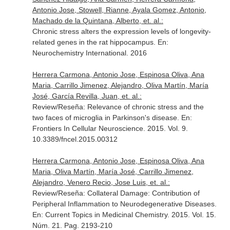
Antonio Jose, Stowell, Rianne, Ayala Gomez, Antonio,
Machado de la Quintana, Alberto, et. al.:
Chronic stress alters the expression levels of longevity-
related genes in the rat hippocampus.
En:
Neurochemistry International
. 2016
Herrera Carmona, Antonio Jose, Espinosa Oliva, Ana
Maria, Carrillo Jimenez, Alejandro, Oliva Martín, María
José, García Revilla, Juan, et. al.:
Review/Reseña: Relevance of chronic stress and the
two faces of microglia in Parkinson's disease.
En:
Frontiers In Cellular Neuroscience
. 2015. Vol. 9.
10.3389/fncel.2015.00312
Herrera Carmona, Antonio Jose, Espinosa Oliva, Ana
Maria, Oliva Martín, María José, Carrillo Jimenez,
Alejandro, Venero Recio, Jose Luis, et. al.:
Review/Reseña: Collateral Damage: Contribution of
Peripheral Inflammation to Neurodegenerative Diseases.
En: Current Topics in Medicinal Chemistry
. 2015. Vol. 15.
Núm. 21. Pag. 2193-210