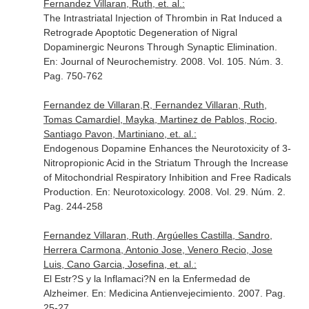
Fernandez Villaran, Ruth, et. al.:
The Intrastriatal Injection of Thrombin in Rat Induced a
Retrograde Apoptotic Degeneration of Nigral
Dopaminergic Neurons Through Synaptic Elimination.
En: Journal of Neurochemistry
. 2008. Vol. 105. Núm. 3.
Pag. 750-762
Fernandez de Villaran,R, Fernandez Villaran, Ruth,
Tomas Camardiel, Mayka, Martinez de Pablos, Rocio,
Santiago Pavon, Martiniano, et. al.:
Endogenous Dopamine Enhances the Neurotoxicity of 3-
Nitropropionic Acid in the Striatum Through the Increase
of Mitochondrial Respiratory Inhibition and Free Radicals
Production.
En: Neurotoxicology
. 2008. Vol. 29. Núm. 2.
Pag. 244-258
Fernandez Villaran, Ruth, Argúelles Castilla, Sandro,
Herrera Carmona, Antonio Jose, Venero Recio, Jose
Luis, Cano Garcia, Josefina, et. al.:
El Estr?S y la Inflamaci?N en la Enfermedad de
Alzheimer.
En: Medicina Antienvejecimiento
. 2007. Pag.
25-27