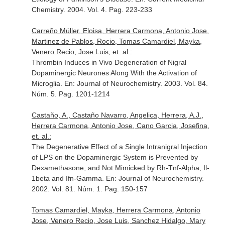
Chemistry
. 2004. Vol. 4. Pag. 223-233
Carreño Müller, Eloisa, Herrera Carmona, Antonio Jose,
Martinez de Pablos, Rocio, Tomas Camardiel, Mayka,
Venero Recio, Jose Luis, et. al.:
Thrombin Induces in Vivo Degeneration of Nigral
Dopaminergic Neurones Along With the Activation of
Microglia.
En: Journal of Neurochemistry
. 2003. Vol. 84.
Núm. 5. Pag. 1201-1214
Castaño, A., Castaño Navarro, Angelica, Herrera, A.J.,
Herrera Carmona, Antonio Jose, Cano Garcia, Josefina,
et. al.:
The Degenerative Effect of a Single Intranigral Injection
of LPS on the Dopaminergic System is Prevented by
Dexamethasone, and Not Mimicked by Rh-Tnf-Alpha, Il-
1beta and Ifn-Gamma.
En: Journal of Neurochemistry
.
2002. Vol. 81. Núm. 1. Pag. 150-157
Tomas Camardiel, Mayka, Herrera Carmona, Antonio
Jose, Venero Recio, Jose Luis, Sanchez Hidalgo, Mary