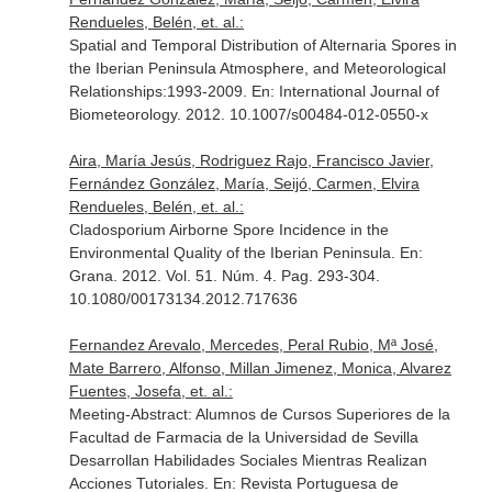
Rendueles, Belén, et. al.:
Spatial and Temporal Distribution of Alternaria Spores in
the Iberian Peninsula Atmosphere, and Meteorological
Relationships:1993-2009.
En: International Journal of
Biometeorology
. 2012. 10.1007/s00484-012-0550-x
Aira, María Jesús, Rodriguez Rajo, Francisco Javier,
Fernández González, María, Seijó, Carmen, Elvira
Rendueles, Belén, et. al.:
Cladosporium Airborne Spore Incidence in the
Environmental Quality of the Iberian Peninsula.
En:
Grana
. 2012. Vol. 51. Núm. 4. Pag. 293-304.
10.1080/00173134.2012.717636
Fernandez Arevalo, Mercedes, Peral Rubio, Mª José,
Mate Barrero, Alfonso, Millan Jimenez, Monica, Alvarez
Fuentes, Josefa, et. al.:
Meeting-Abstract: Alumnos de Cursos Superiores de la
Facultad de Farmacia de la Universidad de Sevilla
Desarrollan Habilidades Sociales Mientras Realizan
Acciones Tutoriales.
En: Revista Portuguesa de