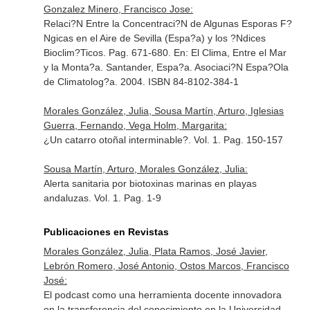
Gonzalez Minero, Francisco Jose:
Relaci?N Entre la Concentraci?N de Algunas Esporas F?
Ngicas en el Aire de Sevilla (Espa?a) y los ?Ndices
Bioclim?Ticos. Pag. 671-680.
En: El Clima, Entre el Mar
y la Monta?a
. Santander, Espa?a. Asociaci?N Espa?Ola
de Climatolog?a. 2004. ISBN 84-8102-384-1
Morales González, Julia, Sousa Martín, Arturo, Iglesias
Guerra, Fernando, Vega Holm, Margarita:
¿Un catarro otoñal interminable?. Vol. 1. Pag. 150-157
Sousa Martín, Arturo, Morales González, Julia:
Alerta sanitaria por biotoxinas marinas en playas
andaluzas. Vol. 1. Pag. 1-9
Publicaciones en Revistas
Morales González, Julia, Plata Ramos, José Javier,
Lebrón Romero, José Antonio, Ostos Marcos, Francisco
José:
El podcast como una herramienta docente innovadora
en la transferencia del conocimiento en la Universidad