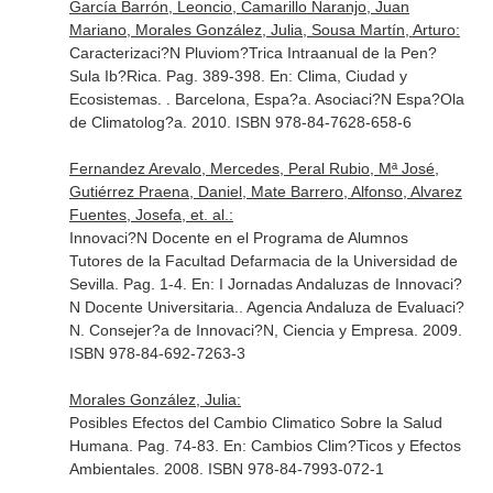
García Barrón, Leoncio, Camarillo Naranjo, Juan
Mariano, Morales González, Julia, Sousa Martín, Arturo:
Caracterizaci?N Pluviom?Trica Intraanual de la Pen?
Sula Ib?Rica. Pag. 389-398.
En: Clima, Ciudad y
Ecosistemas
. . Barcelona, Espa?a. Asociaci?N Espa?Ola
de Climatolog?a. 2010. ISBN 978-84-7628-658-6
Fernandez Arevalo, Mercedes, Peral Rubio, Mª José,
Gutiérrez Praena, Daniel, Mate Barrero, Alfonso, Alvarez
Fuentes, Josefa, et. al.:
Innovaci?N Docente en el Programa de Alumnos
Tutores de la Facultad Defarmacia de la Universidad de
Sevilla. Pag. 1-4.
En: I Jornadas Andaluzas de Innovaci?
N Docente Universitaria.
. Agencia Andaluza de Evaluaci?
N. Consejer?a de Innovaci?N, Ciencia y Empresa. 2009.
ISBN 978-84-692-7263-3
Morales González, Julia:
Posibles Efectos del Cambio Climatico Sobre la Salud
Humana. Pag. 74-83.
En: Cambios Clim?Ticos y Efectos
Ambientales
. 2008. ISBN 978-84-7993-072-1