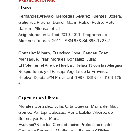
Publicaciones:
Libros
Fernandez Arevalo, Mercedes, Alvarez Fuentes, Josefa,
Gutiérrez Praena, Daniel, Marín Rubio, Pedro, Mate
Barrero, Alfonso, et. al.:
Asignaturas en la Red 2010-2011: Programa de
Alumnos Tutores. 2011. ISBN 978-84-695-1727-7
Gonzalez Minero, Francisco Jose, Candau Fdez
Mensaque, Pilar, Morales González, Julia:
El Polen en el Aire de Huelva : Relaci?N con las Alergias
Respiratorias y el Paisaje Vegetal de la Provincia.
Huelva. Diputaci?N Provincial. 1997. ISBN 84-8163-125-
6
Capítulos en Libros
Morales González, Julia, Orta Cuevas, María del Mar,
Gomez-Pantoja Cabezas, Maria Eulalia, Alvarez de
Sotomayor Paz, Maria:
Evaluaci?N de las Competencias Profesionales del
Grado en Farmacia Mediante el Examen Cl?Nico