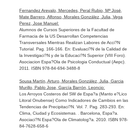
Fernandez Arevalo, Mercedes, Peral Rubio, Mª José,
Mate Barrero, Alfonso, Morales González, Julia, Vega
Perez, Jose Manuel:
Alumnos de Cursos Superiores de la Facultad de
Farmacia de la US Desarrollan Competencias
Transversales Mientras Realizan Labores de Acci?N
Tutorial. Pag. 166-166.
En: Evaluaci?N de la Calidad de
la Investigaci?N y de la Educaci?N Superior (VIII Foro)
.
Asociacion Espa?Ola de Psicologia Conductual (Aepc).
2011. ISBN 978-84-694-3488-8
Sousa Martín, Arturo, Morales González, Julia, Garcia
Murillo, Pablo Jose, García Barrón, Leoncio:
Los Arroyos Costeros del SW de Espa?a (Manto e?Lico
Litoral Onubense) Como Indicadores de Cambios en las
Tendencias de Precipitaci?N. Vol. 7. Pag. 283-293.
En:
Clima, Ciudad y Ecosistemas
. . Barcelona, Espa?a.
Asociaci?N Espa?Ola de Climatolog?a. 2010. ISBN 978-
84-7628-658-6