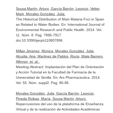
Sousa Martín, Arturo, García Barrón, Leoncio, Vetter,
Mark, Morales González, Julia:
The Historical Distribution of Main Malaria Foci in Spain
as Related to Water Bodies.
En: International Journal of
Environmental Research and Public Health
. 2014. Vol.
11. Núm. 8. Pag. 7896-7917.
doi:10.3390/ijerph110807896
Millan Jimenez, Monica, Morales González, Julia,
Alcudia, Ana, Martinez de Pablos, Rocio, Mate Barrero,
Alfonso, et. al.:
Meeting-Abstract: Implantación del Plan de Orientación
y Acción Tutorial en la Facultad de Farmacia de la
Universidad de Sevilla.
En: Ars Pharmaceutica
. 2014.
Vol. 55. Núm. suppl2. Pag. 86-86
Morales González, Julia, García Barrón, Leoncio,
Pineda Roibas, María, Sousa Martín, Arturo:
Repercusiones del uso de la plataforma de Enseñanza
Virtual y de la realización de Actividades Académicas