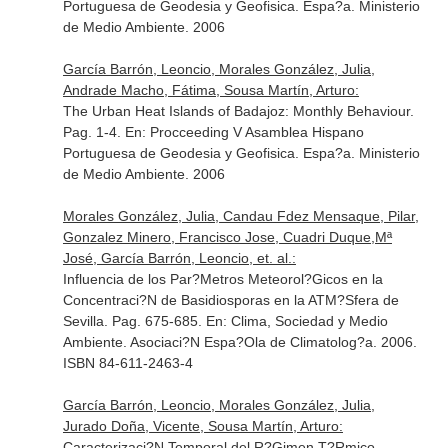
Portuguesa de Geodesia y Geofisica
. Espa?a. Ministerio
de Medio Ambiente. 2006
García Barrón, Leoncio, Morales González, Julia,
Andrade Macho, Fátima, Sousa Martín, Arturo:
The Urban Heat Islands of Badajoz: Monthly Behaviour.
Pag. 1-4.
En: Procceeding V Asamblea Hispano
Portuguesa de Geodesia y Geofisica
. Espa?a. Ministerio
de Medio Ambiente. 2006
Morales González, Julia, Candau Fdez Mensaque, Pilar,
Gonzalez Minero, Francisco Jose, Cuadri Duque,Mª
José, García Barrón, Leoncio, et. al.:
Influencia de los Par?Metros Meteorol?Gicos en la
Concentraci?N de Basidiosporas en la ATM?Sfera de
Sevilla. Pag. 675-685.
En: Clima, Sociedad y Medio
Ambiente
. Asociaci?N Espa?Ola de Climatolog?a. 2006.
ISBN 84-611-2463-4
García Barrón, Leoncio, Morales González, Julia,
Jurado Doña, Vicente, Sousa Martín, Arturo:
Caracterizaci?N Temporal del R?Gimen T?Rmico