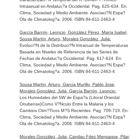
Intraanual en Andaluc?a Occidental. Pag. 625-634.
En:
Clima, Sociedad y Medio Ambiente
. Asociaci?N Espa?
Ola de Climatolog?a. 2006. ISBN 84-611-2463-4
García Barrón, Leoncio, González Pérez, María Isabel,
Sousa Martín, Arturo, Morales González, Julia:
Evoluci?N de la Distribuci?N Intranual de Temperaturas
Basada en Niveles de Referencia de las Series de
Fechas de Andaluc?a Occidental. Pag. 617-624.
En:
Clima, Sociedad y Medio Ambiente
. Asociaci?N Espa?
Ola de Climatolog?a. 2006. ISBN 84-611-2463-4
Sousa Martín, Arturo, Garcia Murillo, Pablo Jose,
Morales González, Julia, García Barrón, Leoncio:
Los Humedales del SW de Espa?a (Litoral Oriental
Onubense)Como V?Nculo Entre la Malaria y los
Cambios Clim?Ticos M?S Recientes. Pag. 709-719.
En:
Clima, Sociedad y Medio Ambiente
. Asociaci?N Espa?
Ola de Climatolog?a. 2006. ISBN 84-611-2463-4
Morales González, Julia, Candau Fdez Mensaque, Pilar,