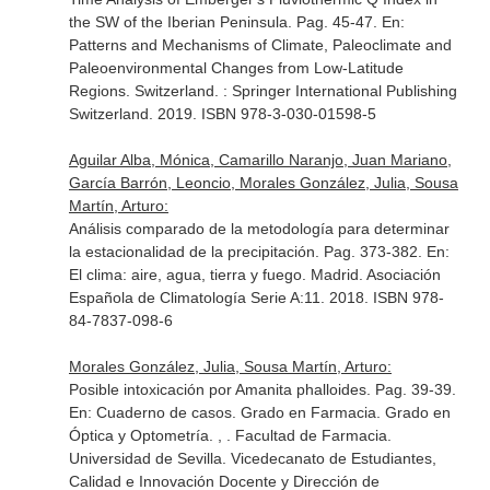
the SW of the Iberian Peninsula. Pag. 45-47.
En:
Patterns and Mechanisms of Climate, Paleoclimate and
Paleoenvironmental Changes from Low-Latitude
Regions
. Switzerland. : Springer International Publishing
Switzerland. 2019. ISBN 978-3-030-01598-5
Aguilar Alba, Mónica, Camarillo Naranjo, Juan Mariano,
García Barrón, Leoncio, Morales González, Julia, Sousa
Martín, Arturo:
Análisis comparado de la metodología para determinar
la estacionalidad de la precipitación. Pag. 373-382.
En:
El clima: aire, agua, tierra y fuego
. Madrid. Asociación
Española de Climatología Serie A:11. 2018. ISBN 978-
84-7837-098-6
Morales González, Julia, Sousa Martín, Arturo:
Posible intoxicación por Amanita phalloides. Pag. 39-39.
En: Cuaderno de casos. Grado en Farmacia. Grado en
Óptica y Optometría
. , . Facultad de Farmacia.
Universidad de Sevilla. Vicedecanato de Estudiantes,
Calidad e Innovación Docente y Dirección de