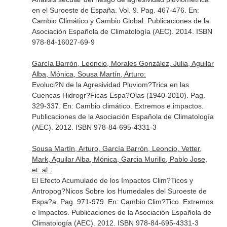
en el Suroeste de España. Vol. 9. Pag. 467-476.
En:
Cambio Climático y Cambio Global
. Publicaciones de la
Asociación Española de Climatología (AEC). 2014. ISBN
978-84-16027-69-9
García Barrón, Leoncio, Morales González, Julia, Aguilar
Alba, Mónica, Sousa Martín, Arturo:
Evoluci?N de la Agresividad Pluviom?Trica en las
Cuencas Hidrogr?Ficas Espa?Olas (1940-2010). Pag.
329-337.
En: Cambio climático. Extremos e impactos
.
Publicaciones de la Asociación Española de Climatología
(AEC). 2012. ISBN 978-84-695-4331-3
Sousa Martín, Arturo, García Barrón, Leoncio, Vetter,
Mark, Aguilar Alba, Mónica, Garcia Murillo, Pablo Jose,
et. al.:
El Efecto Acumulado de los Impactos Clim?Ticos y
Antropog?Nicos Sobre los Humedales del Suroeste de
Espa?a. Pag. 971-979.
En: Cambio Clim?Tico. Extremos
e Impactos
. Publicaciones de la Asociación Española de
Climatología (AEC). 2012. ISBN 978-84-695-4331-3