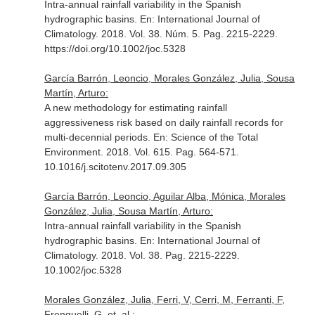
Intra-annual rainfall variability in the Spanish
hydrographic basins.
En: International Journal of
Climatology
. 2018. Vol. 38. Núm. 5. Pag. 2215-2229.
https://doi.org/10.1002/joc.5328
García Barrón, Leoncio, Morales González, Julia, Sousa
Martín, Arturo:
A new methodology for estimating rainfall
aggressiveness risk based on daily rainfall records for
multi-decennial periods.
En: Science of the Total
Environment
. 2018. Vol. 615. Pag. 564-571.
10.1016/j.scitotenv.2017.09.305
García Barrón, Leoncio, Aguilar Alba, Mónica, Morales
González, Julia, Sousa Martín, Arturo:
Intra-annual rainfall variability in the Spanish
hydrographic basins.
En: International Journal of
Climatology
. 2018. Vol. 38. Pag. 2215-2229.
10.1002/joc.5328
Morales González, Julia, Ferri, V, Cerri, M, Ferranti, F,
Frenguelli, G, et. al.: