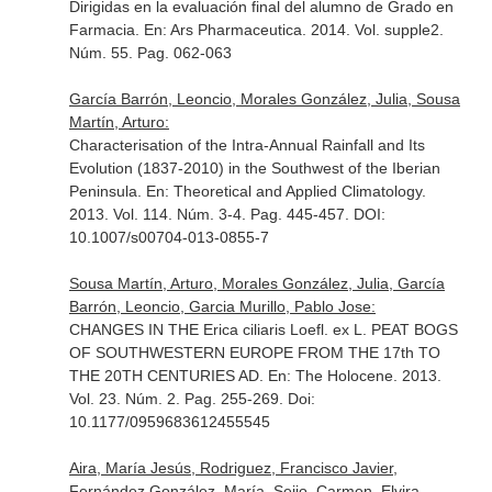
Dirigidas en la evaluación final del alumno de Grado en
Farmacia.
En: Ars Pharmaceutica
. 2014. Vol. supple2.
Núm. 55. Pag. 062-063
García Barrón, Leoncio, Morales González, Julia, Sousa
Martín, Arturo:
Characterisation of the Intra-Annual Rainfall and Its
Evolution (1837-2010) in the Southwest of the Iberian
Peninsula.
En: Theoretical and Applied Climatology
.
2013. Vol. 114. Núm. 3-4. Pag. 445-457. DOI:
10.1007/s00704-013-0855-7
Sousa Martín, Arturo, Morales González, Julia, García
Barrón, Leoncio, Garcia Murillo, Pablo Jose:
CHANGES IN THE Erica ciliaris Loefl. ex L. PEAT BOGS
OF SOUTHWESTERN EUROPE FROM THE 17th TO
THE 20TH CENTURIES AD.
En: The Holocene
. 2013.
Vol. 23. Núm. 2. Pag. 255-269. Doi:
10.1177/0959683612455545
Aira, María Jesús, Rodriguez, Francisco Javier,
Fernández González, María, Seijo, Carmen, Elvira