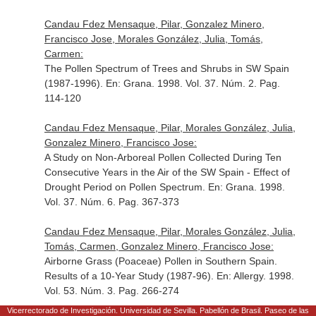
Candau Fdez Mensaque, Pilar, Gonzalez Minero,
Francisco Jose, Morales González, Julia, Tomás,
Carmen:
The Pollen Spectrum of Trees and Shrubs in SW Spain
(1987-1996).
En: Grana
. 1998. Vol. 37. Núm. 2. Pag.
114-120
Candau Fdez Mensaque, Pilar, Morales González, Julia,
Gonzalez Minero, Francisco Jose:
A Study on Non-Arboreal Pollen Collected During Ten
Consecutive Years in the Air of the SW Spain - Effect of
Drought Period on Pollen Spectrum.
En: Grana
. 1998.
Vol. 37. Núm. 6. Pag. 367-373
Candau Fdez Mensaque, Pilar, Morales González, Julia,
Tomás, Carmen, Gonzalez Minero, Francisco Jose:
Airborne Grass (Poaceae) Pollen in Southern Spain.
Results of a 10-Year Study (1987-96).
En: Allergy
. 1998.
Vol. 53. Núm. 3. Pag. 266-274
Vicerrectorado de Investigación. Universidad de Sevilla. Pabellón de Brasil. Paseo de las