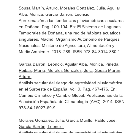
Sousa Martín, Arturo, Morales González, Julia, Aguilar
Alba, Mónica, García Barrón, Leoncio:
Aproximación a las tendencias pluviométricas seculares
en Doñana. Pag. 100-104.
En: El Sistema de Lagunas
Temporales de Doñana, una red de hábitats acuáticos
singulares
. Madrid. Organismo Autónomo de Parques
Nacionales. Miniterio de Agricultura, Alimentación y
Medio Ambiente. 2015. 289. ISBN 978-84-8014-880-1
García Barrón, Leoncio, Aguilar Alba, Mónica, Pineda
Roibas, María, Morales González, Julia, Sousa Martín,
Arturo:
Análisis secular del riesgo de agresividad pluviométrica
en el Suroeste de España. Vol. 9. Pag. 467-476.
En:
Cambio Climático y Cambio Global
. Publicaciones de la
Asociación Española de Climatología (AEC). 2014. ISBN
978-84-16027-69-9
Morales González, Julia, Garcia Murillo, Pablo Jose,
García Barrón, Leoncio:
Análisis secular del riesgo de agresividad pluviométrica