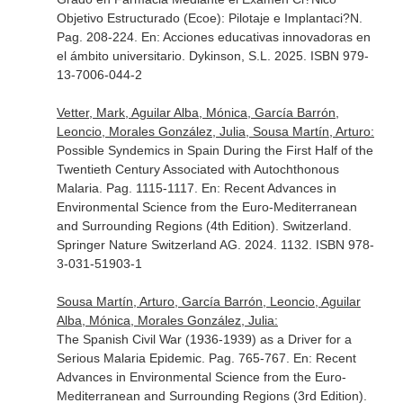
Objetivo Estructurado (Ecoe): Pilotaje e Implantaci?N.
Pag. 208-224.
En: Acciones educativas innovadoras en
el ámbito universitario
. Dykinson, S.L. 2025. ISBN 979-
13-7006-044-2
Vetter, Mark, Aguilar Alba, Mónica, García Barrón,
Leoncio, Morales González, Julia, Sousa Martín, Arturo:
Possible Syndemics in Spain During the First Half of the
Twentieth Century Associated with Autochthonous
Malaria. Pag. 1115-1117.
En: Recent Advances in
Environmental Science from the Euro-Mediterranean
and Surrounding Regions (4th Edition)
. Switzerland.
Springer Nature Switzerland AG. 2024. 1132. ISBN 978-
3-031-51903-1
Sousa Martín, Arturo, García Barrón, Leoncio, Aguilar
Alba, Mónica, Morales González, Julia:
The Spanish Civil War (1936-1939) as a Driver for a
Serious Malaria Epidemic. Pag. 765-767.
En: Recent
Advances in Environmental Science from the Euro-
Mediterranean and Surrounding Regions (3rd Edition)
.