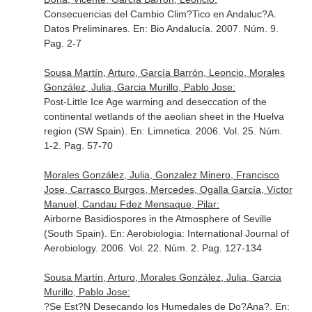
Consecuencias del Cambio Clim?Tico en Andaluc?A.
Datos Preliminares.
En: Bio Andalucía
. 2007. Núm. 9.
Pag. 2-7
Sousa Martín, Arturo, García Barrón, Leoncio, Morales
González, Julia, Garcia Murillo, Pablo Jose:
Post-Little Ice Age warming and deseccation of the
continental wetlands of the aeolian sheet in the Huelva
region (SW Spain).
En: Limnetica
. 2006. Vol. 25. Núm.
1-2. Pag. 57-70
Morales González, Julia, Gonzalez Minero, Francisco
Jose, Carrasco Burgos, Mercedes, Ogalla García, Víctor
Manuel, Candau Fdez Mensaque, Pilar:
Airborne Basidiospores in the Atmosphere of Seville
(South Spain).
En: Aerobiologia: International Journal of
Aerobiology
. 2006. Vol. 22. Núm. 2. Pag. 127-134
Sousa Martín, Arturo, Morales González, Julia, Garcia
Murillo, Pablo Jose:
?Se Est?N Desecando los Humedales de Do?Ana?.
En: