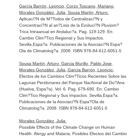
García Barrón, Leoncio, Corzo Toscano, Mariano,
Morales González, Julia, Sousa Martín, Arturo:
Aplicaci?N de M?Todos de Centralizaci?N y
Concentraci?N al an?Lisis de la Evoluci?N Pluviom?
Trica Intraanual en Andaluc?a. Pag. 119-129.
En:
Cambio Clim?Tico Regional y Sus Impactos
.
Sevilla,Espa?a. Publicaciones de la Asociaci?N Espa?
Ola de Climatolog?a. 2008. ISBN 978-84-612-6051-5
Sousa Martín, Arturo, Garcia Murillo, Pablo Jose,
Morales González, Julia, García Barrón, Leoncio:
Efectos de los Cambios Clim?Ticos Recientes Sobre las
Lagunas Peridunares del Parque Nacfional de Do?Ana
(Huelva, Espa?a). Vol. 6. Pag. 679-690.
En: Cambio
Clim?Tico Regional y Sus Impactos
. Sevilla,Espa?a.
Publicaciones de la Asociaci?N Espa?Ola de
Climatolog?a. 2008. ISBN 978-84-612-6051-5
Morales González, Julia:
Possible Effects of the Climate Change on Human
Health: Alergy and Malaria; Posibles Efectos del Cambio