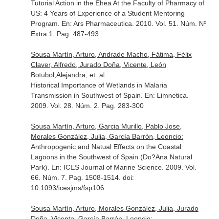
Tutorial Action in the Ehea At the Faculty of Pharmacy of
US: 4 Years of Experience of a Student Mentoring
Program.
En: Ars Pharmaceutica
. 2010. Vol. 51. Núm. Nº
Extra 1. Pag. 487-493
Sousa Martín, Arturo, Andrade Macho, Fátima, Félix
Claver, Alfredo, Jurado Doña, Vicente, León
Botubol,Alejandra, et. al.:
Historical Importance of Wetlands in Malaria
Transmission in Southwest of Spain.
En: Limnetica
.
2009. Vol. 28. Núm. 2. Pag. 283-300
Sousa Martín, Arturo, Garcia Murillo, Pablo Jose,
Morales González, Julia, García Barrón, Leoncio:
Anthropogenic and Natual Effects on the Coastal
Lagoons in the Southwest of Spain (Do?Ana Natural
Park).
En: ICES Journal of Marine Science
. 2009. Vol.
66. Núm. 7. Pag. 1508-1514. doi:
10.1093/icesjms/fsp106
Sousa Martín, Arturo, Morales González, Julia, Jurado
Doña, Vicente, García Barrón, Leoncio: