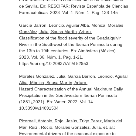
de Sevilla.
En: RESCIFAR: Revista Española de Ciencias
Farmacéuticas
. 2023. Vol. 4. Núm. 1. Pag. 138-145
García Barrón, Leoncio, Aguilar Alba, Mónica, Morales
González, Julia, Sousa Martín, Arturo:
Classification of the flood severity of the Guadalquivir
River in the Southwest of the Iberian Peninsula during
the 13th to 19th centuries.
En: Atmósfera (México)
.
2023. Vol. 36. Núm. 1. Pag. 1-21.
https://doi.org/10.20937/ATM.52953
Morales González, Julia, García Barrón, Leoncio, Aguilar
Alba, Mónica, Sousa Martín, Arturo:
Hazard Characterization of the Annual Maximum Daily
Precipitation in the Southwestern Iberian Peninsula
(1851¿2021).
En: Water
. 2022. Vol. 14.
10.3390/w14091504
Picornell, Antonio, Rojo, Jesús, Trigo Perez, Maria del
Mar, Ruiz , Rocío, Morales González, Julia, et. al.:
Environmental drivers of the seasonal exposure to