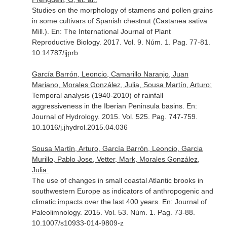
Studies on the morphology of stamens and pollen grains
in some cultivars of Spanish chestnut (Castanea sativa
Mill.).
En: The International Journal of Plant
Reproductive Biology
. 2017. Vol. 9. Núm. 1. Pag. 77-81.
10.14787/ijprb
García Barrón, Leoncio, Camarillo Naranjo, Juan
Mariano, Morales González, Julia, Sousa Martín, Arturo:
Temporal analysis (1940-2010) of rainfall
aggressiveness in the Iberian Peninsula basins.
En:
Journal of Hydrology
. 2015. Vol. 525. Pag. 747-759.
10.1016/j.jhydrol.2015.04.036
Sousa Martín, Arturo, García Barrón, Leoncio, Garcia
Murillo, Pablo Jose, Vetter, Mark, Morales González,
Julia:
The use of changes in small coastal Atlantic brooks in
southwestern Europe as indicators of anthropogenic and
climatic impacts over the last 400 years.
En: Journal of
Paleolimnology
. 2015. Vol. 53. Núm. 1. Pag. 73-88.
10.1007/s10933-014-9809-z