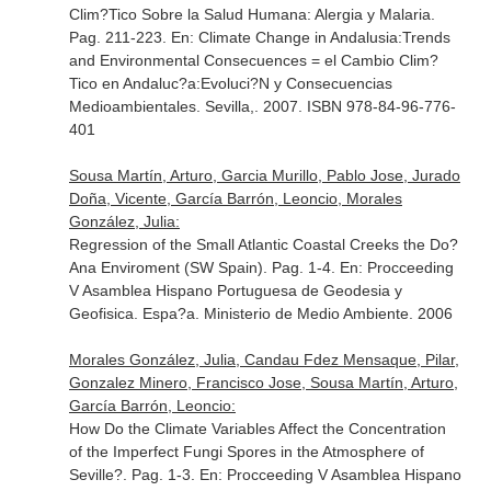
Clim?Tico Sobre la Salud Humana: Alergia y Malaria.
Pag. 211-223.
En: Climate Change in Andalusia:Trends
and Environmental Consecuences = el Cambio Clim?
Tico en Andaluc?a:Evoluci?N y Consecuencias
Medioambientales
. Sevilla,. 2007. ISBN 978-84-96-776-
401
Sousa Martín, Arturo, Garcia Murillo, Pablo Jose, Jurado
Doña, Vicente, García Barrón, Leoncio, Morales
González, Julia:
Regression of the Small Atlantic Coastal Creeks the Do?
Ana Enviroment (SW Spain). Pag. 1-4.
En: Procceeding
V Asamblea Hispano Portuguesa de Geodesia y
Geofisica
. Espa?a. Ministerio de Medio Ambiente. 2006
Morales González, Julia, Candau Fdez Mensaque, Pilar,
Gonzalez Minero, Francisco Jose, Sousa Martín, Arturo,
García Barrón, Leoncio:
How Do the Climate Variables Affect the Concentration
of the Imperfect Fungi Spores in the Atmosphere of
Seville?. Pag. 1-3.
En: Procceeding V Asamblea Hispano