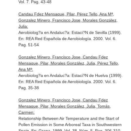
Vol. 7. Pag. 43-48
Candau Fdez Mensaque, Pilar, Pérez Tello, Ana Mª,
Gonzalez Minero, Francisco Jose, Morales González,
Julia:
Aerobiolog?a en Andaluc?a: Estaci?N de Sevilla (1999).
En: REA Red Española de Aerobiología
. 2000. Vol. 6.
Pag. 51-54
Gonzalez Minero, Francisco Jose, Candau Fdez
Mensaque, Pilar, Morales González, Julia, Pérez Tello,
Ana Mª:
Aerobiolog?a en Andaluc?a: Estaci?N de Huelva (1999).
En: REA Red Española de Aerobiología
. 2000. Vol. 6.
Pag. 35-38
Gonzalez Minero, Francisco Jose, Candau Fdez
Mensaque, Pilar, Morales González, Julia, Tomás,
Carmen:
Relationship Between Air Temperature and the Start of
Pollen Emission in Some Arboreal Taxa in Southwestern
Spain.
En: Grana
. 1999. Vol. 38. Núm. 5. Pag. 306-310