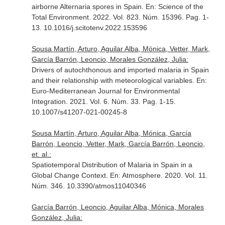
airborne Alternaria spores in Spain.
En: Science of the
Total Environment
. 2022. Vol. 823. Núm. 15396. Pag. 1-
13. 10.1016/j.scitotenv.2022.153596
Sousa Martín, Arturo, Aguilar Alba, Mónica, Vetter, Mark,
García Barrón, Leoncio, Morales González, Julia:
Drivers of autochthonous and imported malaria in Spain
and their relationship with meteorological variables.
En:
Euro-Mediterranean Journal for Environmental
Integration
. 2021. Vol. 6. Núm. 33. Pag. 1-15.
10.1007/s41207-021-00245-8
Sousa Martín, Arturo, Aguilar Alba, Mónica, García
Barrón, Leoncio, Vetter, Mark, García Barrón, Leoncio,
et. al.:
Spatiotemporal Distribution of Malaria in Spain in a
Global Change Context.
En: Atmosphere
. 2020. Vol. 11.
Núm. 346. 10.3390/atmos11040346
García Barrón, Leoncio, Aguilar Alba, Mónica, Morales
González, Julia: