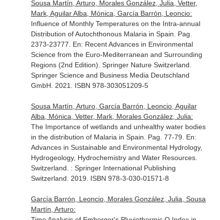
Sousa Martín, Arturo, Morales González, Julia, Vetter,
Mark, Aguilar Alba, Mónica, García Barrón, Leoncio:
Influence of Monthly Temperatures on the Intra-annual
Distribution of Autochthonous Malaria in Spain. Pag.
2373-23777.
En: Recent Advances in Environmental
Science from the Euro-Mediterranean and Surrounding
Regions (2nd Edition)
. Springer Nature Switzerland.
Springer Science and Business Media Deutschland
GmbH. 2021. ISBN 978-303051209-5
Sousa Martín, Arturo, García Barrón, Leoncio, Aguilar
Alba, Mónica, Vetter, Mark, Morales González, Julia:
The Importance of wetlands and unhealthy water bodies
in the distribution of Malaria in Spain. Pag. 77-79.
En:
Advances in Sustainable and Environmental Hydrology,
Hydrogeology, Hydrochemistry and Water Resources
.
Switzerland. : Springer International Publishing
Switzerland. 2019. ISBN 978-3-030-01571-8
García Barrón, Leoncio, Morales González, Julia, Sousa
Martín, Arturo:
Time Analysis of Emberger's Pluviothermic Q Index in