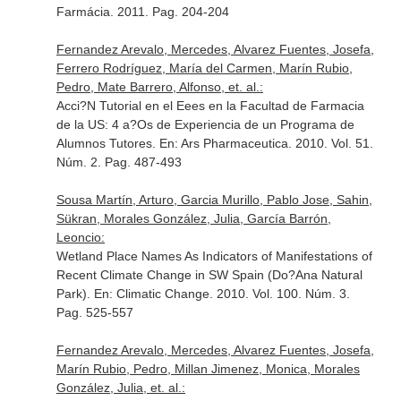
Farmácia
. 2011. Pag. 204-204
Fernandez Arevalo, Mercedes, Alvarez Fuentes, Josefa,
Ferrero Rodríguez, María del Carmen, Marín Rubio,
Pedro, Mate Barrero, Alfonso, et. al.:
Acci?N Tutorial en el Eees en la Facultad de Farmacia
de la US: 4 a?Os de Experiencia de un Programa de
Alumnos Tutores.
En: Ars Pharmaceutica
. 2010. Vol. 51.
Núm. 2. Pag. 487-493
Sousa Martín, Arturo, Garcia Murillo, Pablo Jose, Sahin,
Sükran, Morales González, Julia, García Barrón,
Leoncio:
Wetland Place Names As Indicators of Manifestations of
Recent Climate Change in SW Spain (Do?Ana Natural
Park).
En: Climatic Change
. 2010. Vol. 100. Núm. 3.
Pag. 525-557
Fernandez Arevalo, Mercedes, Alvarez Fuentes, Josefa,
Marín Rubio, Pedro, Millan Jimenez, Monica, Morales
González, Julia, et. al.: