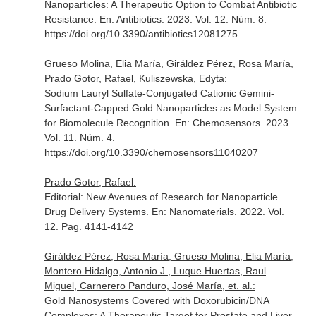
Nanoparticles: A Therapeutic Option to Combat Antibiotic
Resistance.
En: Antibiotics
. 2023. Vol. 12. Núm. 8.
https://doi.org/10.3390/antibiotics12081275
Grueso Molina, Elia María, Giráldez Pérez, Rosa María,
Prado Gotor, Rafael, Kuliszewska, Edyta:
Sodium Lauryl Sulfate-Conjugated Cationic Gemini-
Surfactant-Capped Gold Nanoparticles as Model System
for Biomolecule Recognition.
En: Chemosensors
. 2023.
Vol. 11. Núm. 4.
https://doi.org/10.3390/chemosensors11040207
Prado Gotor, Rafael:
Editorial: New Avenues of Research for Nanoparticle
Drug Delivery Systems.
En: Nanomaterials
. 2022. Vol.
12. Pag. 4141-4142
Giráldez Pérez, Rosa María, Grueso Molina, Elia María,
Montero Hidalgo, Antonio J., Luque Huertas, Raul
Miguel, Carnerero Panduro, José María, et. al.:
Gold Nanosystems Covered with Doxorubicin/DNA
Complexes: A Therapeutic Target for Prostate and Liver