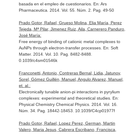
basada en el empleo de cuestionarios.
En: Ars
Pharmaceutica
. 2014. Vol. 55. Núm. 2. Pag. 49-50
Prado Gotor, Rafael, Grueso Molina, Elia María, Perez
Tejeda, Mª Pilar, Jimenez Ruiz, Aila, Carnerero Panduro,
José María:
Free energy of binding of cationic metal complexes to
AuNPs through electron-transfer processes.
En: Soft
Matter
. 2014. Vol. 10. Pag. 8482-8488.
0.1039/c4sm01546k
Franconetti, Antonio, Contreras Bernal, Lidia, Jatunov,
Sorel, Gómez Guillén, Manuel, Angulo Alvarez, Manuel,
et. al.:
Electronically tunable anion-pi interactions in pyrylium
complexes: experimental and theoretical studies.
En:
Physical Chemistry Chemical Physics
. 2014. Vol. 16.
Núm. 34. Pag. 18442-18453. 10.1039/C4cp01977f
Prado Gotor, Rafael, Lopez Perez, German, Martin
Valero, Maria Jesus, Cabrera Escribano, Francisca,