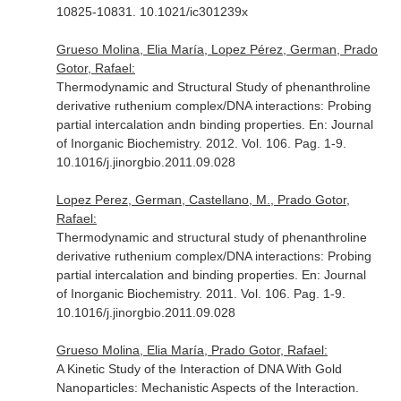
10825-10831. 10.1021/ic301239x
Grueso Molina, Elia María, Lopez Pérez, German, Prado
Gotor, Rafael:
Thermodynamic and Structural Study of phenanthroline
derivative ruthenium complex/DNA interactions: Probing
partial intercalation andn binding properties.
En: Journal
of Inorganic Biochemistry
. 2012. Vol. 106. Pag. 1-9.
10.1016/j.jinorgbio.2011.09.028
Lopez Perez, German, Castellano, M., Prado Gotor,
Rafael:
Thermodynamic and structural study of phenanthroline
derivative ruthenium complex/DNA interactions: Probing
partial intercalation and binding properties.
En: Journal
of Inorganic Biochemistry
. 2011. Vol. 106. Pag. 1-9.
10.1016/j.jinorgbio.2011.09.028
Grueso Molina, Elia María, Prado Gotor, Rafael:
A Kinetic Study of the Interaction of DNA With Gold
Nanoparticles: Mechanistic Aspects of the Interaction.