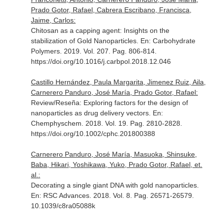
Prado Gotor, Rafael, Cabrera Escribano, Francisca,
Jaime, Carlos:
Chitosan as a capping agent: Insights on the
stabilization of Gold Nanoparticles.
En: Carbohydrate
Polymers
. 2019. Vol. 207. Pag. 806-814.
https://doi.org/10.1016/j.carbpol.2018.12.046
Castillo Hernández, Paula Margarita, Jimenez Ruiz, Aila,
Carnerero Panduro, José María, Prado Gotor, Rafael:
Review/Reseña: Exploring factors for the design of
nanoparticles as drug delivery vectors.
En:
Chemphyschem
. 2018. Vol. 19. Pag. 2810-2828.
https://doi.org/10.1002/cphc.201800388
Carnerero Panduro, José María, Masuoka, Shinsuke,
Baba, Hikari, Yoshikawa, Yuko, Prado Gotor, Rafael, et.
al.:
Decorating a single giant DNA with gold nanoparticles.
En: RSC Advances
. 2018. Vol. 8. Pag. 26571-26579.
10.1039/c8ra05088k