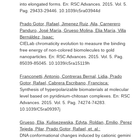
into elongated forms.
En: RSC Advances
. 2015. Vol. 5.
Pag. 29433-29446. 10.1039/c5ra03944d
Prado Gotor, Rafael, Jimenez Ruiz, Aila, Carnerero
Panduro, José María, Grueso Molina, Elia María, Villa
Bernáldez, Isaac:
CIELab chromaticity evolution to measure the binding
free energy of non-colored biomolecules to gold
nanoparticles.
En: RSC Advances
. 2015. Vol. 5. Pag.
85039-85045. 10.1039/c5ra15119h
Franconetti, Antonio, Contreras Bernal, Lidia, Prado
Gotor, Rafael, Cabrera Escribano, Francisca:
Synthesis of hyperpolarizable biomaterials at molecular
level based on pyridinium-chitosan complexes.
En: RSC
Advances
. 2015. Vol. 5. Pag. 74274-74283.
10.1039/C5ra09397j
Grueso, Elia, Kulisezewska, Edyta, Roldan, Emilio, Perez
Tejeda, Pilar, Prado Gotor, Rafael, et. al.:
DNA conformational changes induced by cationic gemini