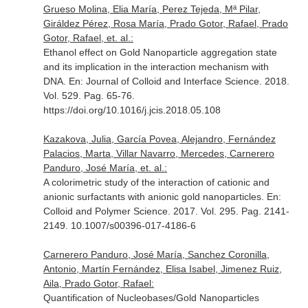
Grueso Molina, Elia María, Perez Tejeda, Mª Pilar,
Giráldez Pérez, Rosa María, Prado Gotor, Rafael, Prado
Gotor, Rafael, et. al.:
Ethanol effect on Gold Nanoparticle aggregation state
and its implication in the interaction mechanism with
DNA.
En: Journal of Colloid and Interface Science
. 2018.
Vol. 529. Pag. 65-76.
https://doi.org/10.1016/j.jcis.2018.05.108
Kazakova, Julia, García Povea, Alejandro, Fernández
Palacios, Marta, Villar Navarro, Mercedes, Carnerero
Panduro, José María, et. al.:
A colorimetric study of the interaction of cationic and
anionic surfactants with anionic gold nanoparticles.
En:
Colloid and Polymer Science
. 2017. Vol. 295. Pag. 2141-
2149. 10.1007/s00396-017-4186-6
Carnerero Panduro, José María, Sanchez Coronilla,
Antonio, Martín Fernández, Elisa Isabel, Jimenez Ruiz,
Aila, Prado Gotor, Rafael:
Quantification of Nucleobases/Gold Nanoparticles