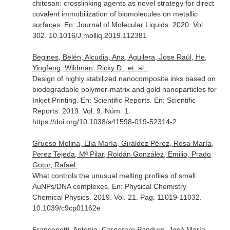
chitosan: crosslinking agents as novel strategy for direct
covalent immobilization of biomolecules on metallic
surfaces.
En: Journal of Molecular Liquids
. 2020. Vol.
302. 10.1016/J.molliq.2019.112381
Begines, Belén, Alcudia, Ana, Aguilera, Jose Raúl, He,
Yingfeng, Wildman, Ricky D., et. al.:
Design of highly stabilized nanocomposite inks based on
biodegradable polymer-matrix and gold nanoparticles for
Inkjet Printing. En: Scientific Reports.
En: Scientific
Reports
. 2019. Vol. 9. Núm. 1.
https://doi.org/10.1038/s41598-019-52314-2
Grueso Molina, Elia María, Giráldez Pérez, Rosa María,
Perez Tejeda, Mª Pilar, Roldán González, Emilio, Prado
Gotor, Rafael:
What controls the unusual melting profiles of small
AuNPs/DNA complexes.
En: Physical Chemistry
Chemical Physics
. 2019. Vol. 21. Pag. 11019-11032.
10.1039/c9cp01162e
Franconetti, Antonio, Carnerero Panduro, José María,