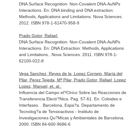
DNA Surface Recognition: Non-Covalent DNA-AuNPs
Interactions.
En: DNA binding and DNA extraction:
Methods, Applications and Limitations
. Nova Sciences.
2012. ISBN 978-1-61470-958-9
Prado Gotor, Rafael:
DNA Surface Recognition: Non-Covalent DNA-AuNPs
Interactions.
En: DNA Extraction: Methods, Applications
and Limitations.
. Nova Sciences. 2011. ISBN 978-1-
62100-022-8
Vega Sanchez, Reyes de la, Lopez Cornejo, María del
Pilar, Perez Tejeda, Mª Pilar, Prado Gotor, Rafael, Lopez
Lopez, Manuel, et. al.:
Influencia del Campo el?Ctrico Sobre las Reacciones de
Transferencia Electr?Nica. Pag. 57-61.
En: Coloides e
Interfases
. . Barcelona, Espa?a. Departamento de
Tecnolog?a de Tensioactivos - Instituto de
Investigaciones Qu?Micas y Ambientales de Barcelona.
2000. ISBN 84-600-9686-6