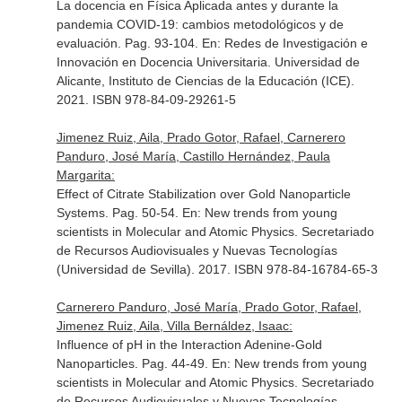
La docencia en Física Aplicada antes y durante la
pandemia COVID-19: cambios metodológicos y de
evaluación. Pag. 93-104.
En: Redes de Investigación e
Innovación en Docencia Universitaria
. Universidad de
Alicante, Instituto de Ciencias de la Educación (ICE).
2021. ISBN 978-84-09-29261-5
Jimenez Ruiz, Aila, Prado Gotor, Rafael, Carnerero
Panduro, José María, Castillo Hernández, Paula
Margarita:
Effect of Citrate Stabilization over Gold Nanoparticle
Systems. Pag. 50-54.
En: New trends from young
scientists in Molecular and Atomic Physics
. Secretariado
de Recursos Audiovisuales y Nuevas Tecnologías
(Universidad de Sevilla). 2017. ISBN 978-84-16784-65-3
Carnerero Panduro, José María, Prado Gotor, Rafael,
Jimenez Ruiz, Aila, Villa Bernáldez, Isaac:
Influence of pH in the Interaction Adenine-Gold
Nanoparticles. Pag. 44-49.
En: New trends from young
scientists in Molecular and Atomic Physics
. Secretariado
de Recursos Audiovisuales y Nuevas Tecnologías