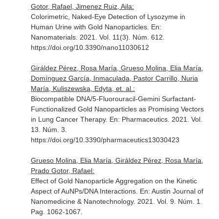
Gotor, Rafael, Jimenez Ruiz, Aila:
Colorimetric, Naked-Eye Detection of Lysozyme in
Human Urine with Gold Nanoparticles.
En:
Nanomaterials
. 2021. Vol. 11(3). Núm. 612.
https://doi.org/10.3390/nano11030612
Giráldez Pérez, Rosa María, Grueso Molina, Elia María,
Domínguez García, Inmaculada, Pastor Carrillo, Nuria
María, Kuliszewska, Edyta, et. al.:
Biocompatible DNA/5-Fluorouracil-Gemini Surfactant-
Functionalized Gold Nanoparticles as Promising Vectors
in Lung Cancer Therapy.
En: Pharmaceutics
. 2021. Vol.
13. Núm. 3.
https://doi.org/10.3390/pharmaceutics13030423
Grueso Molina, Elia María, Giráldez Pérez, Rosa María,
Prado Gotor, Rafael:
Effect of Gold Nanoparticle Aggregation on the Kinetic
Aspect of AuNPs/DNA Interactions.
En: Austin Journal of
Nanomedicine & Nanotechnology
. 2021. Vol. 9. Núm. 1.
Pag. 1062-1067.