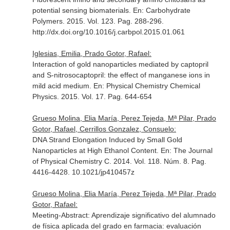
potential sensing biomaterials.
En: Carbohydrate
Polymers
. 2015. Vol. 123. Pag. 288-296.
http://dx.doi.org/10.1016/j.carbpol.2015.01.061
Iglesias, Emilia, Prado Gotor, Rafael:
Interaction of gold nanoparticles mediated by captopril
and S-nitrosocaptopril: the effect of manganese ions in
mild acid medium.
En: Physical Chemistry Chemical
Physics
. 2015. Vol. 17. Pag. 644-654
Grueso Molina, Elia María, Perez Tejeda, Mª Pilar, Prado
Gotor, Rafael, Cerrillos Gonzalez, Consuelo:
DNA Strand Elongation Induced by Small Gold
Nanoparticles at High Ethanol Content.
En: The Journal
of Physical Chemistry C
. 2014. Vol. 118. Núm. 8. Pag.
4416-4428. 10.1021/jp410457z
Grueso Molina, Elia María, Perez Tejeda, Mª Pilar, Prado
Gotor, Rafael:
Meeting-Abstract: Aprendizaje significativo del alumnado
de física aplicada del grado en farmacia: evaluación