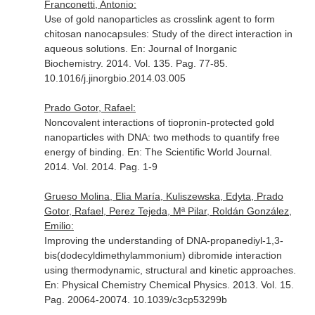
Franconetti, Antonio:
Use of gold nanoparticles as crosslink agent to form
chitosan nanocapsules: Study of the direct interaction in
aqueous solutions.
En: Journal of Inorganic
Biochemistry
. 2014. Vol. 135. Pag. 77-85.
10.1016/j.jinorgbio.2014.03.005
Prado Gotor, Rafael:
Noncovalent interactions of tiopronin-protected gold
nanoparticles with DNA: two methods to quantify free
energy of binding.
En: The Scientific World Journal
.
2014. Vol. 2014. Pag. 1-9
Grueso Molina, Elia María, Kuliszewska, Edyta, Prado
Gotor, Rafael, Perez Tejeda, Mª Pilar, Roldán González,
Emilio:
Improving the understanding of DNA-propanediyl-1,3-
bis(dodecyldimethylammonium) dibromide interaction
using thermodynamic, structural and kinetic approaches.
En: Physical Chemistry Chemical Physics
. 2013. Vol. 15.
Pag. 20064-20074. 10.1039/c3cp53299b