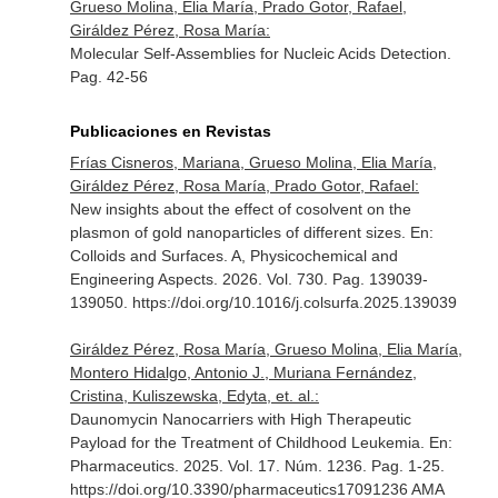
Grueso Molina, Elia María, Prado Gotor, Rafael,
Giráldez Pérez, Rosa María:
Molecular Self-Assemblies for Nucleic Acids Detection.
Pag. 42-56
Publicaciones en Revistas
Frías Cisneros, Mariana, Grueso Molina, Elia María,
Giráldez Pérez, Rosa María, Prado Gotor, Rafael:
New insights about the effect of cosolvent on the
plasmon of gold nanoparticles of different sizes.
En:
Colloids and Surfaces. A, Physicochemical and
Engineering Aspects
. 2026. Vol. 730. Pag. 139039-
139050. https://doi.org/10.1016/j.colsurfa.2025.139039
Giráldez Pérez, Rosa María, Grueso Molina, Elia María,
Montero Hidalgo, Antonio J., Muriana Fernández,
Cristina, Kuliszewska, Edyta, et. al.:
Daunomycin Nanocarriers with High Therapeutic
Payload for the Treatment of Childhood Leukemia.
En:
Pharmaceutics
. 2025. Vol. 17. Núm. 1236. Pag. 1-25.
https://doi.org/10.3390/pharmaceutics17091236 AMA