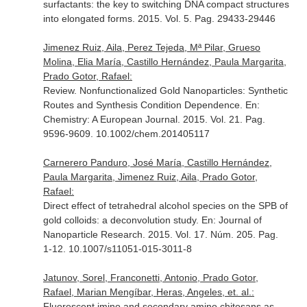
surfactants: the key to switching DNA compact structures
into elongated forms. 2015. Vol. 5. Pag. 29433-29446
Jimenez Ruiz, Aila, Perez Tejeda, Mª Pilar, Grueso
Molina, Elia María, Castillo Hernández, Paula Margarita,
Prado Gotor, Rafael:
Review. Nonfunctionalized Gold Nanoparticles: Synthetic
Routes and Synthesis Condition Dependence.
En:
Chemistry: A European Journal
. 2015. Vol. 21. Pag.
9596-9609. 10.1002/chem.201405117
Carnerero Panduro, José María, Castillo Hernández,
Paula Margarita, Jimenez Ruiz, Aila, Prado Gotor,
Rafael:
Direct effect of tetrahedral alcohol species on the SPB of
gold colloids: a deconvolution study.
En: Journal of
Nanoparticle Research
. 2015. Vol. 17. Núm. 205. Pag.
1-12. 10.1007/s11051-015-3011-8
Jatunov, Sorel, Franconetti, Antonio, Prado Gotor,
Rafael, Marian Mengíbar, Heras, Angeles, et. al.:
Fluorescent imino and secondary amino chitosans as