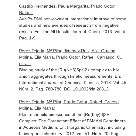
Castillo Hernández, Paula Margarita, Prado Gotor,
Rafael:
AuNPs-DNA non-covalent interactions: improve of some
studies and new avenues of research from negative
results.
En: The All Results Journal: Chem
. 2013. Vol. 4.
Pag. 1-9
Perez Tejeda, Mª Pilar, Jimenez Ruiz, Aila, Grueso
Molina, Elia María, Prado Gotor, Rafael, Carrasco, C.,
et. al.:
Binding study of the [Ru(NH3)5pz]2+ complex to bile
anion aggregates through kinetic measurements.
En:
International Journal of Chemical Kinetics
. 2013. Vol. 45.
Núm. 2. Pag. 780-786. DOI 10.1002/kin.20813
Perez Tejeda, Mª Pilar, Prado Gotor, Rafael, Grueso
Molina, Elia María:
Electrochemiluminescence of the [Ru(bpy)3]2+
Complex: The Coreactant Effect of PAMAM Dendrimers
in Aqueous Medium.
En: Inorganic Chemistry: including
bioinorganic chemistry
. 2012. Vol. 51. Núm. 20. Pag.