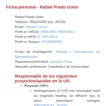
Ficha personal - Rafael Prado Gotor
Rafael Prado Gotor
Telefono: 955421003 (ext. 40125)
Email:
Solicitar correo
Perfil en ORCID:
0000-0001-5959-9810
Perfil en WOS:
K-7550-2014
Perfil en Scopus:
10140989000
Grupo de Investigación:
Síntesis y Fisicoquímica de
Nanopartículas
Departamento/Unidad:
Química Física
Situación profesional: Catedrático de Universidad
Responsable de los siguientes
proyectos/ayudas en la US:
Proyecto I+D+i:
Hydrogenation of CO2 into renewable fuels
by magnetic heating: an efficient way to
store intermittent energies
(
PROYEXCEL_00706
)