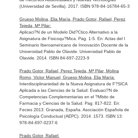
(Universidad de Sevilla). 2017. ISBN 978-84-16784-65-3
Grueso Molina, Elia María, Prado Gotor, Rafael, Perez
Tejeda, Mª Pilar:
Aplicaci?N de un Modelo Did?Ctico Alternativo a la
Asignatura de Fisicoqu?Mica. Pag. 1-5.
En: Actas del I
Seminario Iberoamericano de Innovación Docente de la
Universidad Pablo de Olavide
. Universidad Pablo de
Olavide. 2014. ISBN 84-697-2223-9
Prado Gotor, Rafael, Perez Tejeda, Mª Pilar, Molina
Romo, Victor Manuel, Grueso Molina, Elia María:
Interdisciplinariedad de la Nueva Asignatura de F?SICA
Aplicada a las Ciencias de la Salud: Evaluaci?N de
Competencias Complementarias en el ?Mbito de
Farmacia y Ciencias de la Salud. Pag. 817-822.
En:
Fecies 2013
. Granada, España. Asociación Española de
Psicología Conductual (AEPC). 2014. 1573. ISBN 13:
978-84-697-0237-6
Prado Gotor, Rafael: