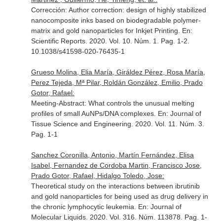
Corrección: Author correction: design of highly stabilized
nanocomposite inks based on biodegradable polymer-
matrix and gold nanoparticles for Inkjet Printing.
En:
Scientific Reports
. 2020. Vol. 10. Núm. 1. Pag. 1-2.
10.1038/s41598-020-76435-1
Grueso Molina, Elia María, Giráldez Pérez, Rosa María,
Perez Tejeda, Mª Pilar, Roldán González, Emilio, Prado
Gotor, Rafael:
Meeting-Abstract: What controls the unusual melting
profiles of small AuNPs/DNA complexes.
En: Journal of
Tissue Science and Engineering
. 2020. Vol. 11. Núm. 3.
Pag. 1-1
Sanchez Coronilla, Antonio, Martín Fernández, Elisa
Isabel, Fernandez de Cordoba Martin, Francisco Jose,
Prado Gotor, Rafael, Hidalgo Toledo, Jose:
Theoretical study on the interactions between ibrutinib
and gold nanoparticles for being used as drug delivery in
the chronic lymphocytic leukemia.
En: Journal of
Molecular Liquids
. 2020. Vol. 316. Núm. 113878. Pag. 1-