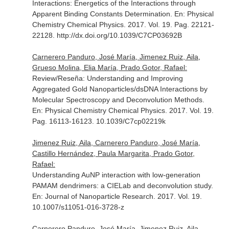
Interactions: Energetics of the Interactions through
Apparent Binding Constants Determination.
En: Physical
Chemistry Chemical Physics
. 2017. Vol. 19. Pag. 22121-
22128. http://dx.doi.org/10.1039/C7CP03692B
Carnerero Panduro, José María, Jimenez Ruiz, Aila,
Grueso Molina, Elia María, Prado Gotor, Rafael:
Review/Reseña: Understanding and Improving
Aggregated Gold Nanoparticles/dsDNA Interactions by
Molecular Spectroscopy and Deconvolution Methods.
En: Physical Chemistry Chemical Physics
. 2017. Vol. 19.
Pag. 16113-16123. 10.1039/C7cp02219k
Jimenez Ruiz, Aila, Carnerero Panduro, José María,
Castillo Hernández, Paula Margarita, Prado Gotor,
Rafael:
Understanding AuNP interaction with low-generation
PAMAM dendrimers: a CIELab and deconvolution study.
En: Journal of Nanoparticle Research
. 2017. Vol. 19.
10.1007/s11051-016-3728-z
Carnerero Panduro, José María, Jimenez Ruiz, Aila,