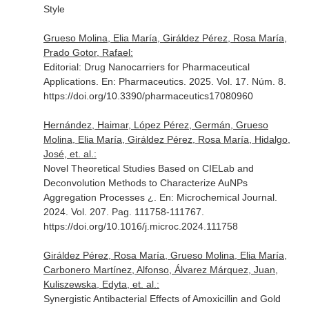
Style
Grueso Molina, Elia María, Giráldez Pérez, Rosa María,
Prado Gotor, Rafael:
Editorial: Drug Nanocarriers for Pharmaceutical
Applications.
En: Pharmaceutics
. 2025. Vol. 17. Núm. 8.
https://doi.org/10.3390/pharmaceutics17080960
Hernández, Haimar, López Pérez, Germán, Grueso
Molina, Elia María, Giráldez Pérez, Rosa María, Hidalgo,
José, et. al.:
Novel Theoretical Studies Based on CIELab and
Deconvolution Methods to Characterize AuNPs
Aggregation Processes ¿.
En: Microchemical Journal
.
2024. Vol. 207. Pag. 111758-111767.
https://doi.org/10.1016/j.microc.2024.111758
Giráldez Pérez, Rosa María, Grueso Molina, Elia María,
Carbonero Martínez, Alfonso, Álvarez Márquez, Juan,
Kuliszewska, Edyta, et. al.:
Synergistic Antibacterial Effects of Amoxicillin and Gold