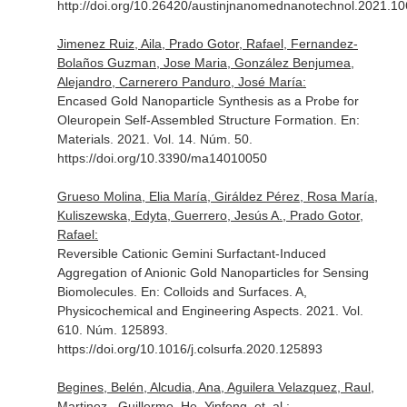
http://doi.org/10.26420/austinjnanomednanotechnol.2021.1
Jimenez Ruiz, Aila, Prado Gotor, Rafael, Fernandez-
Bolaños Guzman, Jose Maria, González Benjumea,
Alejandro, Carnerero Panduro, José María:
Encased Gold Nanoparticle Synthesis as a Probe for
Oleuropein Self-Assembled Structure Formation.
En:
Materials
. 2021. Vol. 14. Núm. 50.
https://doi.org/10.3390/ma14010050
Grueso Molina, Elia María, Giráldez Pérez, Rosa María,
Kuliszewska, Edyta, Guerrero, Jesús A., Prado Gotor,
Rafael:
Reversible Cationic Gemini Surfactant-Induced
Aggregation of Anionic Gold Nanoparticles for Sensing
Biomolecules.
En: Colloids and Surfaces. A,
Physicochemical and Engineering Aspects
. 2021. Vol.
610. Núm. 125893.
https://doi.org/10.1016/j.colsurfa.2020.125893
Begines, Belén, Alcudia, Ana, Aguilera Velazquez, Raul,
Martinez , Guillermo, He, Yinfeng, et. al.: