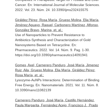
Cancer.
En: International Journal of Molecular Sciences
.
2022. Vol. 23. Núm. 24. 10.3390/ijms232415575
Giráldez Pérez, Rosa María, Grueso Molina, Elia María,
Jiménez Aguayo, Raquel, Carbonero Martínez, Alfonso,
González Bravo, Marina, et. al.:
Use of Nanoparticles to Prevent Resistance to
Antibiotics-Synthesis and Characterization of Gold
Nanosystems Based on Tetracycline.
En:
Pharmaceutics
. 2022. Vol. 14. Núm. 9. Pag. 1-30.
https://doi.org/10.3390/pharmaceutics14091941
Gomes, Axel, Carnerero Panduro, José María, Jimenez
Ruiz, Aila, Grueso Molina, Elia María, Giráldez Pérez,
Rosa María, et. al.:
Lysozyme-AuNPs Interactions: Determination of Binding
Free Energy.
En: Nanomaterials
. 2021. Vol. 11. Núm. 8.
10.3390/nano11082139
Carnerero Panduro, José María, Castillo Hernández,
Paula Margarita, Fernández Acejo, Francisco J., Prado