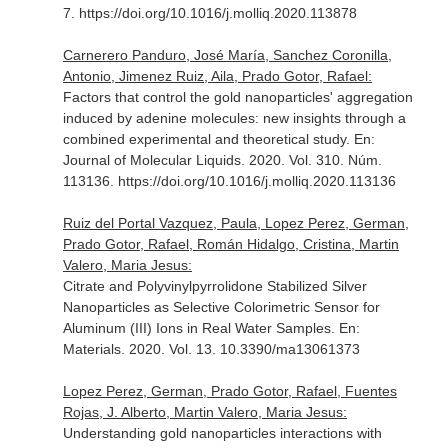
7. https://doi.org/10.1016/j.molliq.2020.113878
Carnerero Panduro, José María, Sanchez Coronilla,
Antonio, Jimenez Ruiz, Aila, Prado Gotor, Rafael:
Factors that control the gold nanoparticles' aggregation
induced by adenine molecules: new insights through a
combined experimental and theoretical study.
En:
Journal of Molecular Liquids
. 2020. Vol. 310. Núm.
113136. https://doi.org/10.1016/j.molliq.2020.113136
Ruiz del Portal Vazquez, Paula, Lopez Perez, German,
Prado Gotor, Rafael, Román Hidalgo, Cristina, Martin
Valero, Maria Jesus:
Citrate and Polyvinylpyrrolidone Stabilized Silver
Nanoparticles as Selective Colorimetric Sensor for
Aluminum (III) Ions in Real Water Samples.
En:
Materials
. 2020. Vol. 13. 10.3390/ma13061373
Lopez Perez, German, Prado Gotor, Rafael, Fuentes
Rojas, J. Alberto, Martin Valero, Maria Jesus:
Understanding gold nanoparticles interactions with