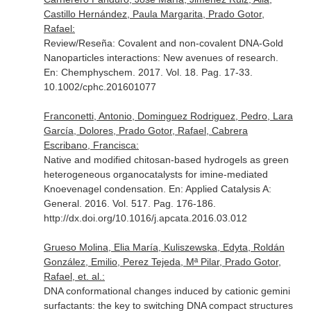
Castillo Hernández, Paula Margarita, Prado Gotor,
Rafael:
Review/Reseña: Covalent and non-covalent DNA-Gold
Nanoparticles interactions: New avenues of research.
En: Chemphyschem
. 2017. Vol. 18. Pag. 17-33.
10.1002/cphc.201601077
Franconetti, Antonio, Dominguez Rodriguez, Pedro, Lara
García, Dolores, Prado Gotor, Rafael, Cabrera
Escribano, Francisca:
Native and modified chitosan-based hydrogels as green
heterogeneous organocatalysts for imine-mediated
Knoevenagel condensation.
En: Applied Catalysis A:
General
. 2016. Vol. 517. Pag. 176-186.
http://dx.doi.org/10.1016/j.apcata.2016.03.012
Grueso Molina, Elia María, Kuliszewska, Edyta, Roldán
González, Emilio, Perez Tejeda, Mª Pilar, Prado Gotor,
Rafael, et. al.:
DNA conformational changes induced by cationic gemini
surfactants: the key to switching DNA compact structures