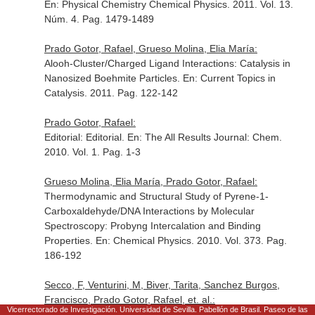
En: Physical Chemistry Chemical Physics
. 2011. Vol. 13.
Núm. 4. Pag. 1479-1489
Prado Gotor, Rafael, Grueso Molina, Elia María:
Alooh-Cluster/Charged Ligand Interactions: Catalysis in
Nanosized Boehmite Particles.
En: Current Topics in
Catalysis
. 2011. Pag. 122-142
Prado Gotor, Rafael:
Editorial: Editorial.
En: The All Results Journal: Chem
.
2010. Vol. 1. Pag. 1-3
Grueso Molina, Elia María, Prado Gotor, Rafael:
Thermodynamic and Structural Study of Pyrene-1-
Carboxaldehyde/DNA Interactions by Molecular
Spectroscopy: Probyng Intercalation and Binding
Properties.
En: Chemical Physics
. 2010. Vol. 373. Pag.
186-192
Secco, F, Venturini, M, Biver, Tarita, Sanchez Burgos,
Francisco, Prado Gotor, Rafael, et. al.:
Vicerrectorado de Investigación. Universidad de Sevilla. Pabellón de Brasil. Paseo de las
Solvent Effects on the Kinetic of the Interaction of 1-