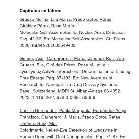
Capítulos en Libros
Grueso Molina, Elia María, Prado Gotor, Rafael,
Giráldez Pérez, Rosa María:
Molecular Self-Assemblies for Nucleic Acids Detection.
Pag. 42-56.
En: Molecular Self-Assemblies
. Crc Press.
2026. ISBN 9781003649489
Gomes, Axel, Carnerero, J. María, Jiménez Ruíz, Aila,
Grueso, Elia, Giráldez Pérez, Rosa M., et. al.:
Lysozyme¿AuNPs Interactions: Determination of Binding
Free Energy. Pag. 87-103.
En: New Avenues of
Research for Nanoparticle Drug Delivery Systems
.
Basel, Switzerland. MDPI St. Alban-Anlage 66 4052.
2023. 1-116. ISBN 978-3-0365-7956-6
Castillo Hernández, Paula Margarita, Fernández Acejo,
Francisco, Carnerero, J. Maria, Prado Gotor, Rafael,
Jiménez Ruíz, Aila:
Colorimetric, Naked-Eye Detection of Lysozyme in
Human Urine with Gold Nanoparticles. Pag. 71-87.
En: