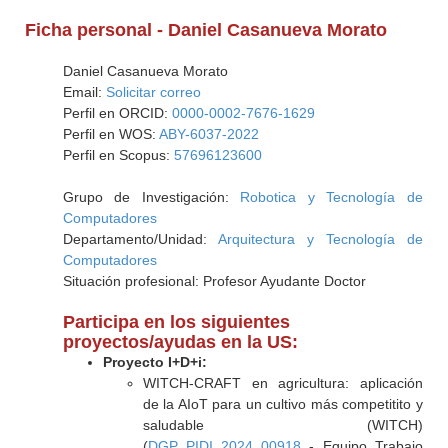
Ficha personal - Daniel Casanueva Morato
Daniel Casanueva Morato
Email:
Solicitar correo
Perfil en ORCID:
0000-0002-7676-1629
Perfil en WOS:
ABY-6037-2022
Perfil en Scopus:
57696123600
Grupo de Investigación:
Robotica y Tecnología de
Computadores
Departamento/Unidad:
Arquitectura y Tecnología de
Computadores
Situación profesional: Profesor Ayudante Doctor
Participa en los siguientes
proyectos/ayudas en la US:
Proyecto I+D+i:
WITCH-CRAFT en agricultura: aplicación
de la AIoT para un cultivo más competitito y
saludable (WITCH)
(
DGP_PIDI_2024_00918
- Equipo Trabajo