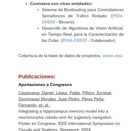
Contratos con otras entidades:
Sistema de Bootloading para Controladores
Semafóricos de Tráfico Rodado. (
P004-
24/E03
- Becario)
Desarrollo de Algoritmos de Visión Artificial,
en Tiempo Real, para la Caracterización de
las Colas. (
P034-23/E03
- Colaborador)
Cobertura de la base de datos de proyectos,
véase aqui
Publicaciones:
Aportaciones a Congresos
Casanueva, Daniel, López, Pablo, Piñero, Enrique,
Domínguez Morales, Juan Pedro, Pérez Peña,
Fernando, et. al.:
Integrating a hippocampus memory model into a
neuromorphic robotic-arm for trajectory navigation.
Poster en Congreso. IEEE International Symposium on
Circuits and Systems. SIngapore. 2024