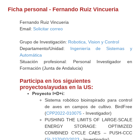
Ficha personal - Fernando Ruiz Vincueria
Fernando Ruiz Vincueria
Email:
Solicitar correo
Grupo de Investigación:
Robotica, Vision y Control
Departamento/Unidad:
Ingeniería de Sistemas y
Automática
Situación profesional: Personal Investigador en
Formación (Junta de Andalucia)
Participa en los siguientes
proyectos/ayudas en la US:
Proyecto I+D+i:
Sistema robótico bioinspirado para control
de aves en campos de cultivo. BirdFree
(
CPP2022-010075
- Investigador)
PUSHING THE LIMITS OF LARGE-SCALE
ENERGY STORAGE: OPTIMIZED
COMBINED CYCLE CAES – PUSH-CCC
(
SI-2370/02/2023
- Investigador)