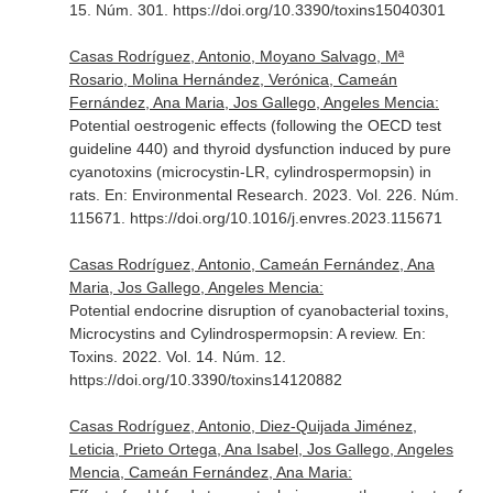
15. Núm. 301. https://doi.org/10.3390/toxins15040301
Casas Rodríguez, Antonio, Moyano Salvago, Mª
Rosario, Molina Hernández, Verónica, Cameán
Fernández, Ana Maria, Jos Gallego, Angeles Mencia:
Potential oestrogenic effects (following the OECD test
guideline 440) and thyroid dysfunction induced by pure
cyanotoxins (microcystin-LR, cylindrospermopsin) in
rats.
En: Environmental Research
. 2023. Vol. 226. Núm.
115671. https://doi.org/10.1016/j.envres.2023.115671
Casas Rodríguez, Antonio, Cameán Fernández, Ana
Maria, Jos Gallego, Angeles Mencia:
Potential endocrine disruption of cyanobacterial toxins,
Microcystins and Cylindrospermopsin: A review.
En:
Toxins
. 2022. Vol. 14. Núm. 12.
https://doi.org/10.3390/toxins14120882
Casas Rodríguez, Antonio, Diez-Quijada Jiménez,
Leticia, Prieto Ortega, Ana Isabel, Jos Gallego, Angeles
Mencia, Cameán Fernández, Ana Maria: