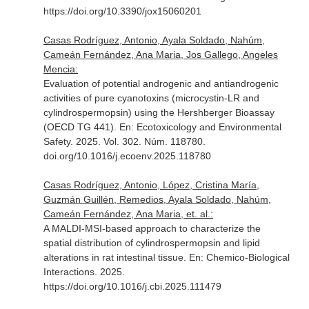
https://doi.org/10.3390/jox15060201
Casas Rodríguez, Antonio, Ayala Soldado, Nahúm,
Cameán Fernández, Ana Maria, Jos Gallego, Angeles
Mencia:
Evaluation of potential androgenic and antiandrogenic
activities of pure cyanotoxins (microcystin-LR and
cylindrospermopsin) using the Hershberger Bioassay
(OECD TG 441).
En: Ecotoxicology and Environmental
Safety
. 2025. Vol. 302. Núm. 118780.
doi.org/10.1016/j.ecoenv.2025.118780
Casas Rodríguez, Antonio, López, Cristina María,
Guzmán Guillén, Remedios, Ayala Soldado, Nahúm,
Cameán Fernández, Ana Maria, et. al.:
A MALDI-MSI-based approach to characterize the
spatial distribution of cylindrospermopsin and lipid
alterations in rat intestinal tissue.
En: Chemico-Biological
Interactions
. 2025.
https://doi.org/10.1016/j.cbi.2025.111479