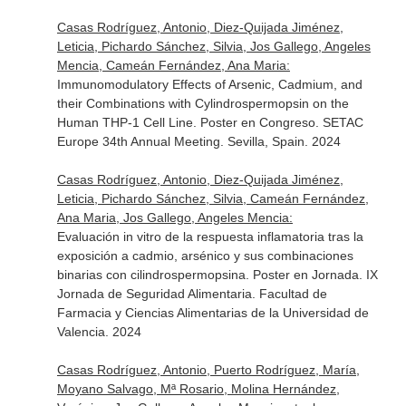
Casas Rodríguez, Antonio, Diez-Quijada Jiménez,
Leticia, Pichardo Sánchez, Silvia, Jos Gallego, Angeles
Mencia, Cameán Fernández, Ana Maria:
Immunomodulatory Effects of Arsenic, Cadmium, and
their Combinations with Cylindrospermopsin on the
Human THP-1 Cell Line. Poster en Congreso. SETAC
Europe 34th Annual Meeting. Sevilla, Spain. 2024
Casas Rodríguez, Antonio, Diez-Quijada Jiménez,
Leticia, Pichardo Sánchez, Silvia, Cameán Fernández,
Ana Maria, Jos Gallego, Angeles Mencia:
Evaluación in vitro de la respuesta inflamatoria tras la
exposición a cadmio, arsénico y sus combinaciones
binarias con cilindrospermopsina. Poster en Jornada. IX
Jornada de Seguridad Alimentaria. Facultad de
Farmacia y Ciencias Alimentarias de la Universidad de
Valencia. 2024
Casas Rodríguez, Antonio, Puerto Rodríguez, María,
Moyano Salvago, Mª Rosario, Molina Hernández,