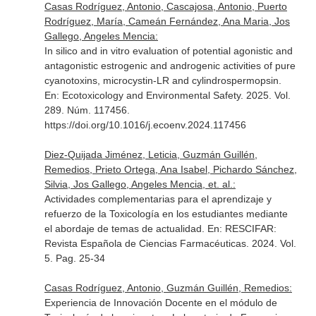
Casas Rodríguez, Antonio, Cascajosa, Antonio, Puerto
Rodríguez, María, Cameán Fernández, Ana Maria, Jos
Gallego, Angeles Mencia:
In silico and in vitro evaluation of potential agonistic and
antagonistic estrogenic and androgenic activities of pure
cyanotoxins, microcystin-LR and cylindrospermopsin.
En: Ecotoxicology and Environmental Safety
. 2025. Vol.
289. Núm. 117456.
https://doi.org/10.1016/j.ecoenv.2024.117456
Diez-Quijada Jiménez, Leticia, Guzmán Guillén,
Remedios, Prieto Ortega, Ana Isabel, Pichardo Sánchez,
Silvia, Jos Gallego, Angeles Mencia, et. al.:
Actividades complementarias para el aprendizaje y
refuerzo de la Toxicología en los estudiantes mediante
el abordaje de temas de actualidad.
En: RESCIFAR:
Revista Española de Ciencias Farmacéuticas
. 2024. Vol.
5. Pag. 25-34
Casas Rodríguez, Antonio, Guzmán Guillén, Remedios:
Experiencia de Innovación Docente en el módulo de