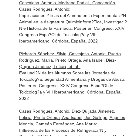
Cascajosa, Antonio, Medrano Padial , Concepción,
Casas Rodríguez, Antonio:
Implicaciones ?Ticas del Alumno en la Experimentaci?N
Animal en la Asignatura Quimioinform?Tica, Investigaci?
N e Historia de la Farmacia. Poster en Congreso. XXIV
Congreso Espa?Ol de Toxicolog?a y VIII
Iberoamericano. Córdoba, España. 2022
Pichardo Sánchez, Silvia, Cascajosa, Antonio, Puerto
Rodríguez, María, Prieto Ortega, Ana Isabel, Diez-
Quijada Jiménez, Leticia, et. al.:
Evaluaci?N de los Alumnos Sobre las Jornadas de
Toxicolog?a: Seguridad Alimentaria y Drogas de Abuso.
Poster en Congreso. XXIV Congreso Espa?Ol de
Toxicolog?a y VIII Iberoamericano. Córdoba, España.
2022
Casas Rodríguez, Antonio, Diez-Quijada Jiménez,
Leticia, Prieto Ortega, Ana Isabel, Jos Gallego, Angeles
Mencia, Cameán Fernández, Ana Maria:
Influencia de los Procesos de Refrigeraci?N y