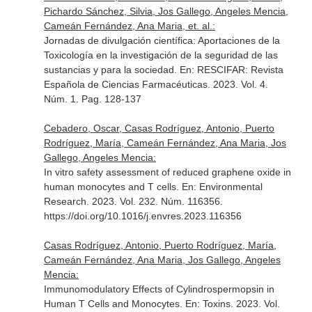
Pichardo Sánchez, Silvia, Jos Gallego, Angeles Mencia,
Cameán Fernández, Ana Maria, et. al.:
Jornadas de divulgación científica: Aportaciones de la
Toxicología en la investigación de la seguridad de las
sustancias y para la sociedad.
En: RESCIFAR: Revista
Española de Ciencias Farmacéuticas
. 2023. Vol. 4.
Núm. 1. Pag. 128-137
Cebadero, Oscar, Casas Rodríguez, Antonio, Puerto
Rodríguez, María, Cameán Fernández, Ana Maria, Jos
Gallego, Angeles Mencia:
In vitro safety assessment of reduced graphene oxide in
human monocytes and T cells.
En: Environmental
Research
. 2023. Vol. 232. Núm. 116356.
https://doi.org/10.1016/j.envres.2023.116356
Casas Rodríguez, Antonio, Puerto Rodríguez, María,
Cameán Fernández, Ana Maria, Jos Gallego, Angeles
Mencia:
Immunomodulatory Effects of Cylindrospermopsin in
Human T Cells and Monocytes.
En: Toxins
. 2023. Vol.