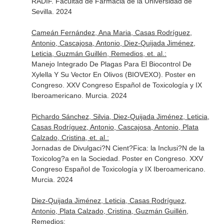
RADIF. Facultad de Farmacia de la Universidad de
Sevilla. 2024
Cameán Fernández, Ana Maria, Casas Rodríguez,
Antonio, Cascajosa, Antonio, Diez-Quijada Jiménez,
Leticia, Guzmán Guillén, Remedios, et. al.:
Manejo Integrado De Plagas Para El Biocontrol De
Xylella Y Su Vector En Olivos (BIOVEXO). Poster en
Congreso. XXV Congreso Español de Toxicología y IX
Iberoamericano. Murcia. 2024
Pichardo Sánchez, Silvia, Diez-Quijada Jiménez, Leticia,
Casas Rodríguez, Antonio, Cascajosa, Antonio, Plata
Calzado, Cristina, et. al.:
Jornadas de Divulgaci?N Cient?Fica: la Inclusi?N de la
Toxicolog?a en la Sociedad. Poster en Congreso. XXV
Congreso Español de Toxicología y IX Iberoamericano.
Murcia. 2024
Diez-Quijada Jiménez, Leticia, Casas Rodríguez,
Antonio, Plata Calzado, Cristina, Guzmán Guillén,
Remedios: