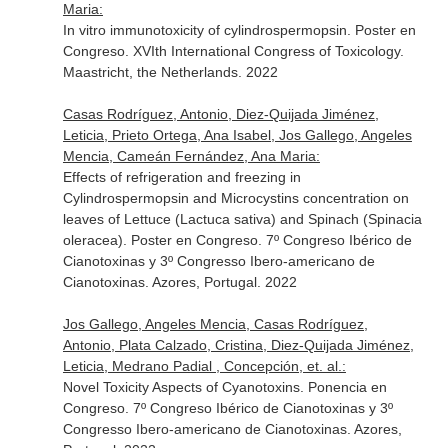
Maria:
In vitro immunotoxicity of cylindrospermopsin. Poster en
Congreso. XVIth International Congress of Toxicology.
Maastricht, the Netherlands. 2022
Casas Rodríguez, Antonio, Diez-Quijada Jiménez,
Leticia, Prieto Ortega, Ana Isabel, Jos Gallego, Angeles
Mencia, Cameán Fernández, Ana Maria:
Effects of refrigeration and freezing in
Cylindrospermopsin and Microcystins concentration on
leaves of Lettuce (Lactuca sativa) and Spinach (Spinacia
oleracea). Poster en Congreso. 7º Congreso Ibérico de
Cianotoxinas y 3º Congresso Ibero-americano de
Cianotoxinas. Azores, Portugal. 2022
Jos Gallego, Angeles Mencia, Casas Rodríguez,
Antonio, Plata Calzado, Cristina, Diez-Quijada Jiménez,
Leticia, Medrano Padial , Concepción, et. al.:
Novel Toxicity Aspects of Cyanotoxins. Ponencia en
Congreso. 7º Congreso Ibérico de Cianotoxinas y 3º
Congresso Ibero-americano de Cianotoxinas. Azores,