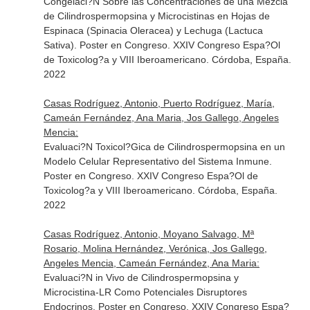
Congelaci?N Sobre las Concentraciones de una Mezcla
de Cilindrospermopsina y Microcistinas en Hojas de
Espinaca (Spinacia Oleracea) y Lechuga (Lactuca
Sativa). Poster en Congreso. XXIV Congreso Espa?Ol
de Toxicolog?a y VIII Iberoamericano. Córdoba, España.
2022
Casas Rodríguez, Antonio, Puerto Rodríguez, María,
Cameán Fernández, Ana Maria, Jos Gallego, Angeles
Mencia:
Evaluaci?N Toxicol?Gica de Cilindrospermopsina en un
Modelo Celular Representativo del Sistema Inmune.
Poster en Congreso. XXIV Congreso Espa?Ol de
Toxicolog?a y VIII Iberoamericano. Córdoba, España.
2022
Casas Rodríguez, Antonio, Moyano Salvago, Mª
Rosario, Molina Hernández, Verónica, Jos Gallego,
Angeles Mencia, Cameán Fernández, Ana Maria:
Evaluaci?N in Vivo de Cilindrospermopsina y
Microcistina-LR Como Potenciales Disruptores
Endocrinos. Poster en Congreso. XXIV Congreso Espa?