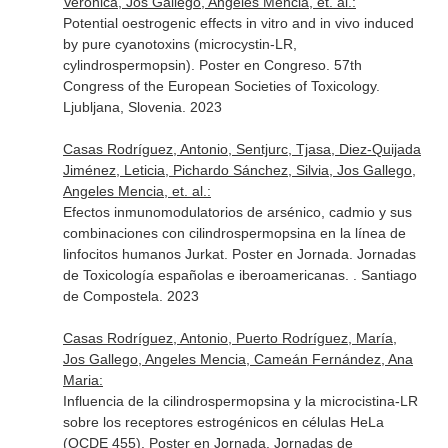
Verónica, Jos Gallego, Angeles Mencia, et. al.:
Potential oestrogenic effects in vitro and in vivo induced
by pure cyanotoxins (microcystin-LR,
cylindrospermopsin). Poster en Congreso. 57th
Congress of the European Societies of Toxicology.
Ljubljana, Slovenia. 2023
Casas Rodríguez, Antonio, Sentjurc, Tjasa, Diez-Quijada
Jiménez, Leticia, Pichardo Sánchez, Silvia, Jos Gallego,
Angeles Mencia, et. al.:
Efectos inmunomodulatorios de arsénico, cadmio y sus
combinaciones con cilindrospermopsina en la línea de
linfocitos humanos Jurkat. Poster en Jornada. Jornadas
de Toxicología españolas e iberoamericanas. . Santiago
de Compostela. 2023
Casas Rodríguez, Antonio, Puerto Rodríguez, María,
Jos Gallego, Angeles Mencia, Cameán Fernández, Ana
Maria:
Influencia de la cilindrospermopsina y la microcistina-LR
sobre los receptores estrogénicos en células HeLa
(OCDE 455). Poster en Jornada. Jornadas de