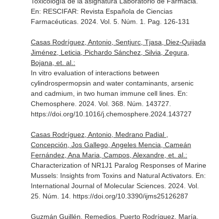
Toxicología de la asignatura Laboratorio de Farmacia.
En: RESCIFAR: Revista Española de Ciencias
Farmacéuticas
. 2024. Vol. 5. Núm. 1. Pag. 126-131
Casas Rodríguez, Antonio, Sentjurc, Tjasa, Diez-Quijada
Jiménez, Leticia, Pichardo Sánchez, Silvia, Zegura,
Bojana, et. al.:
In vitro evaluation of interactions between
cylindrospermopsin and water contaminants, arsenic
and cadmium, in two human immune cell lines.
En:
Chemosphere
. 2024. Vol. 368. Núm. 143727.
https://doi.org/10.1016/j.chemosphere.2024.143727
Casas Rodríguez, Antonio, Medrano Padial ,
Concepción, Jos Gallego, Angeles Mencia, Cameán
Fernández, Ana Maria, Campos, Alexandre, et. al.:
Characterization of NR1J1 Paralog Responses of Marine
Mussels: Insights from Toxins and Natural Activators.
En:
International Journal of Molecular Sciences
. 2024. Vol.
25. Núm. 14. https://doi.org/10.3390/ijms25126287
Guzmán Guillén, Remedios, Puerto Rodríguez, María,