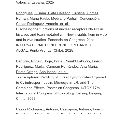
Valencia, España. 2025
Rodrigues, Juliana, Plata Calzado, Cristina, Gomez
Roman, Maria Paula, Medrano Padial , Concepción,
Casas Rodríguez, Antonio, et. al.:
Disclosing the functions of nuclear receptors NR1J1 in
bivalves and toxin metabolism. New insights from in vitro
and in vivo studies. Ponencia en Congreso. 21st
INTERNATIONAL CONFERENCE ON HARMFUL
ALGAE. Punta Arenas (Chile). 2025
Fabricio, Ronald Borja, Borja, Ronald Fabricio, Puerto
Rodríguez, María, Cameán Fernández, Ana Maria,
Prieto Ortega, Ana Isabel, et. al.:
Transcriptomic Profiling of Jurkat Lymphocytes Exposed
to Cylindrospermopsin, Microcystin-LR, and Their
Combined Effects. Poster en Congreso. lUTOX 17th
International Congress of Toxicology. Beijing, Beiging,
China. 2025
Casas Rodríguez, Antonio, Cascajosa, Antonio, Puerto