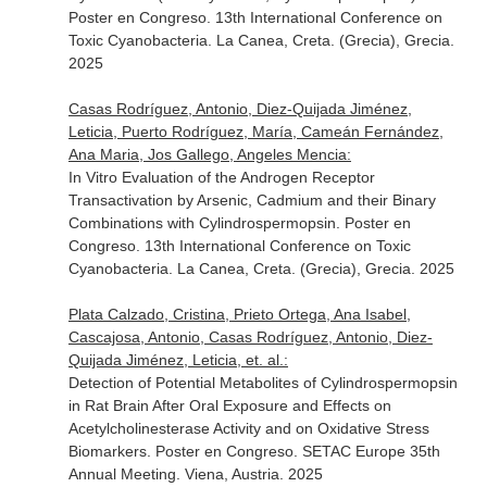
Poster en Congreso. 13th International Conference on
Toxic Cyanobacteria. La Canea, Creta. (Grecia), Grecia.
2025
Casas Rodríguez, Antonio, Diez-Quijada Jiménez,
Leticia, Puerto Rodríguez, María, Cameán Fernández,
Ana Maria, Jos Gallego, Angeles Mencia:
In Vitro Evaluation of the Androgen Receptor
Transactivation by Arsenic, Cadmium and their Binary
Combinations with Cylindrospermopsin. Poster en
Congreso. 13th International Conference on Toxic
Cyanobacteria. La Canea, Creta. (Grecia), Grecia. 2025
Plata Calzado, Cristina, Prieto Ortega, Ana Isabel,
Cascajosa, Antonio, Casas Rodríguez, Antonio, Diez-
Quijada Jiménez, Leticia, et. al.:
Detection of Potential Metabolites of Cylindrospermopsin
in Rat Brain After Oral Exposure and Effects on
Acetylcholinesterase Activity and on Oxidative Stress
Biomarkers. Poster en Congreso. SETAC Europe 35th
Annual Meeting. Viena, Austria. 2025