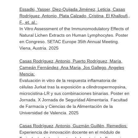
Essadki, Yasser, Diez-Quijada Jiménez, Leticia, Casas
Rodríguez, Antonio, Plata Calzado, Cristina, El Khalloufi,,
F., et. al.:
In Vitro Assessment of the Immunomodulatory Effects of
Natural Lichen Extracts on Human Lymphocytes. Poster
en Congreso. SETAC Europe 35th Annual Meeting.
Viena, Austria. 2025
Casas Rodríguez, Antonio, Puerto Rodríguez, María,
Cameán Fernández, Ana Maria, Jos Gallego, Angeles
Mencia:
Evaluación in vitro de la respuesta inflamatoria de
células Jurkat tras la exposición a cilindrospermopsina,
microcistina-LR y sus combinaciones binarias. Poster en
Jornada. X Jornada de Seguridad Alimentaria. Facultad
de Farmacia y Ciencias de la Alimentación de la
Universidad de Valencia. 2025
Casas Rodríguez, Antonio, Guzmán Guillén, Remedios:
Experiencia de innovación docente en el módulo de