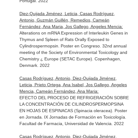
Portugal. 2022
Diez-Quijada Jiménez, Leticia, Casas Rodríguez,
Antonio, Guzmán Guillén, Remedios, Cameán
Fernández, Ana Maria, Jos Gallego, Angeles Mencia:
Alterations on mRNA Expression of Interleukin Genes in
Thymus and Spleen of Rats Orally Exposed to
Cylindrospermopsin. Poster en Congreso. 32nd annual
meeting of the Society of Environmental Toxicology and
Chemistry ¿ Europe (SETAC Europe). Copenhagen,
Denmark. 2022
Casas Rodríguez, Antonio, Diez-Quijada Jiménez,
Leticia, Prieto Ortega, Ana Isabel, Jos Gallego, Angeles
Mencia, Cameán Fernández, Ana Maria:
EFECTO DEL PROCESO DE REFRIGERACIÓN SOBRE
LA CONCENTRACIÓN DE CILINDROSPERMOPSINA
EN HOJAS DE ESPINACAS (Spinacia oleracea). Poster
en Jornada. IX Jornadas de Formación en Toxicología.
Facultad de Farmacia, Universidad de Valencia. 2022
Casas Rodríguez, Antonio, Diez-Quijada Jiménez,