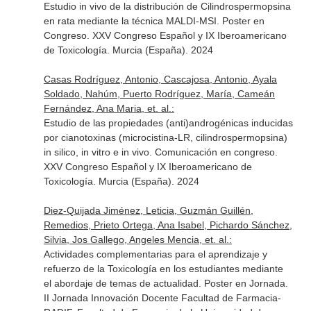
Estudio in vivo de la distribución de Cilindrospermopsina
en rata mediante la técnica MALDI-MSI. Poster en
Congreso. XXV Congreso Español y IX Iberoamericano
de Toxicología. Murcia (España). 2024
Casas Rodríguez, Antonio, Cascajosa, Antonio, Ayala
Soldado, Nahúm, Puerto Rodríguez, María, Cameán
Fernández, Ana Maria, et. al.:
Estudio de las propiedades (anti)androgénicas inducidas
por cianotoxinas (microcistina-LR, cilindrospermopsina)
in silico, in vitro e in vivo. Comunicación en congreso.
XXV Congreso Español y IX Iberoamericano de
Toxicología. Murcia (España). 2024
Diez-Quijada Jiménez, Leticia, Guzmán Guillén,
Remedios, Prieto Ortega, Ana Isabel, Pichardo Sánchez,
Silvia, Jos Gallego, Angeles Mencia, et. al.:
Actividades complementarias para el aprendizaje y
refuerzo de la Toxicología en los estudiantes mediante
el abordaje de temas de actualidad. Poster en Jornada.
II Jornada Innovación Docente Facultad de Farmacia-