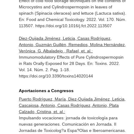
Effect of cold food storage techniques on the contents of
Microcystins and Cylindrospermopsin in leaves of
spinach (Spinacia oleracea) and lettuce (Lactuca sativa).
En: Food and Chemical Toxicology
. 2022. Vol. 170. Núm.
113507. https://doi.org/10.1016/j.fct.2022.113507
Diez-Quijada Jiménez, Leticia, Casas Rodríguez,
Antonio, Guzmán Guillén, Remedios, Molina Hernández,
Verónica, G. Albaladejo , Rafael, et. al.:
Immunomodulatory Effects of Pure Cylindrospermopsin
in Rats Orally Exposed for 28 Days.
En: Toxins
. 2022.
Vol. 14. Núm. 2. Pag. 1-18.
https://doi.org/10.3390/toxins14020144
Aportaciones a Congresos
Puerto Rodríguez, María, Diez-Quijada Jiménez, Leticia,
Cascajosa, Antonio, Casas Rodríguez, Antonio, Plata
Calzado, Cristina, et. al.:
Impulsando vocaciones: jornada de toxicología para
nuevas generaciones. Comunicación en Jornada. II
Jornadas de Toxicolog?a Espa?Olas e Iberoamericanas.