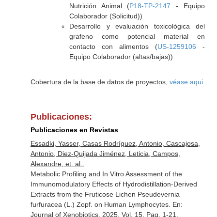
Nutrición Animal (
P18-TP-2147
- Equipo
Colaborador (Solicitud))
Desarrollo y evaluación toxicológica del
grafeno como potencial material en
contacto con alimentos (
US-1259106
-
Equipo Colaborador (altas/bajas))
Cobertura de la base de datos de proyectos,
véase aqui
Publicaciones:
Publicaciones en Revistas
Essadki, Yasser, Casas Rodríguez, Antonio, Cascajosa,
Antonio, Diez-Quijada Jiménez, Leticia, Campos,
Alexandre, et. al.:
Metabolic Profiling and In Vitro Assessment of the
Immunomodulatory Effects of Hydrodistillation-Derived
Extracts from the Fruticose Lichen Pseudevernia
furfuracea (L.) Zopf. on Human Lymphocytes.
En:
Journal of Xenobiotics
. 2025. Vol. 15. Pag. 1-21.