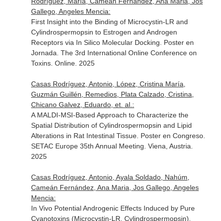
Rodríguez, María, Cameán Fernández, Ana Maria, Jos
Gallego, Angeles Mencia:
First Insight into the Binding of Microcystin-LR and
Cylindrospermopsin to Estrogen and Androgen
Receptors via In Silico Molecular Docking. Poster en
Jornada. The 3rd International Online Conference on
Toxins. Online. 2025
Casas Rodríguez, Antonio, López, Cristina María,
Guzmán Guillén, Remedios, Plata Calzado, Cristina,
Chicano Galvez, Eduardo, et. al.:
A MALDI-MSI-Based Approach to Characterize the
Spatial Distribution of Cylindrospermopsin and Lipid
Alterations in Rat Intestinal Tissue. Poster en Congreso.
SETAC Europe 35th Annual Meeting. Viena, Austria.
2025
Casas Rodríguez, Antonio, Ayala Soldado, Nahúm,
Cameán Fernández, Ana Maria, Jos Gallego, Angeles
Mencia:
In Vivo Potential Androgenic Effects Induced by Pure
Cyanotoxins (Microcystin-LR, Cylindrospermopsin).