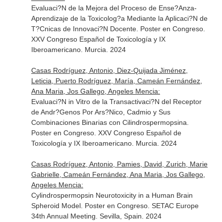
Evaluaci?N de la Mejora del Proceso de Ense?Anza-
Aprendizaje de la Toxicolog?a Mediante la Aplicaci?N de
T?Cnicas de Innovaci?N Docente. Poster en Congreso.
XXV Congreso Español de Toxicología y IX
Iberoamericano. Murcia. 2024
Casas Rodríguez, Antonio, Diez-Quijada Jiménez,
Leticia, Puerto Rodríguez, María, Cameán Fernández,
Ana Maria, Jos Gallego, Angeles Mencia:
Evaluaci?N in Vitro de la Transactivaci?N del Receptor
de Andr?Genos Por Ars?Nico, Cadmio y Sus
Combinaciones Binarias con Cilindrospermopsina.
Poster en Congreso. XXV Congreso Español de
Toxicología y IX Iberoamericano. Murcia. 2024
Casas Rodríguez, Antonio, Pamies, David, Zurich, Marie
Gabrielle, Cameán Fernández, Ana Maria, Jos Gallego,
Angeles Mencia:
Cylindrospermopsin Neurotoxicity in a Human Brain
Spheroid Model. Poster en Congreso. SETAC Europe
34th Annual Meeting. Sevilla, Spain. 2024