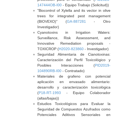
147444OB-I00
- Equipo Trabajo (Solicitud))
"Biocontrol of Xylella and its vector in olive
trees for integrated pest management
(BIOVEXO)" (
GA-887281
- Otro
Investigador)
Cyanotoxins in Irrigation Waters:
Surveillance, Risk Assesssment, and
Innovative Remediation proposals -
TOXICROP (
H2020-823860
- Investigador)
Seguridad Alimentaria de Cianotoxinas:
Caracterización del Perfil Toxicológico y
Posibles Interacciones (
PID2019-
104890RB-I00
- Contratado)
Materiales de grafeno con potencial
aplicación en envasado alimentario:
desarrollo y caracterización toxicológica
(
P18-RT-1993
- Equipo Colaborador
(altas/bajas))
Estudios Toxicológicos para Evaluar la
Seguridad de Compuestos Azufrados como
Potenciales Aditivos Sensoriales en