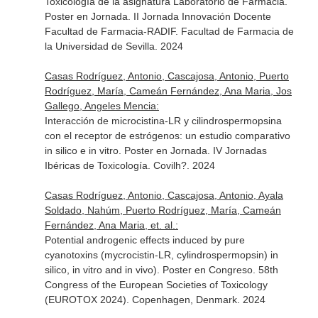
Toxicología de la asignatura Laboratorio de Farmacia.
Poster en Jornada. II Jornada Innovación Docente
Facultad de Farmacia-RADIF. Facultad de Farmacia de
la Universidad de Sevilla. 2024
Casas Rodríguez, Antonio, Cascajosa, Antonio, Puerto
Rodríguez, María, Cameán Fernández, Ana Maria, Jos
Gallego, Angeles Mencia:
Interacción de microcistina-LR y cilindrospermopsina
con el receptor de estrógenos: un estudio comparativo
in silico e in vitro. Poster en Jornada. IV Jornadas
Ibéricas de Toxicología. Covilh?. 2024
Casas Rodríguez, Antonio, Cascajosa, Antonio, Ayala
Soldado, Nahúm, Puerto Rodríguez, María, Cameán
Fernández, Ana Maria, et. al.:
Potential androgenic effects induced by pure
cyanotoxins (mycrocistin-LR, cylindrospermopsin) in
silico, in vitro and in vivo). Poster en Congreso. 58th
Congress of the European Societies of Toxicology
(EUROTOX 2024). Copenhagen, Denmark. 2024