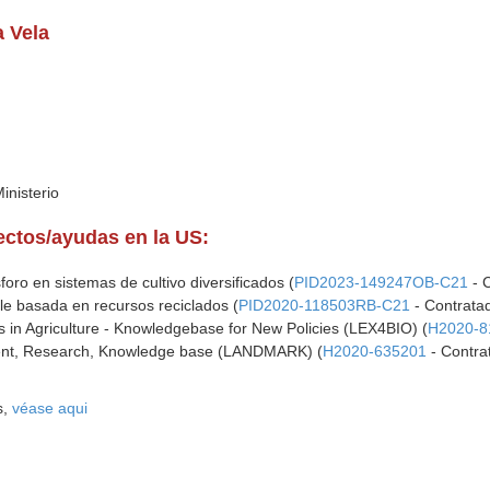
a Vela
inisterio
yectos/ayudas en la US:
ósforo en sistemas de cultivo diversificados (
PID2023-149247OB-C21
- 
ble basada en recursos reciclados (
PID2020-118503RB-C21
- Contrata
rs in Agriculture - Knowledgebase for New Policies (LEX4BIO) (
H2020-8
t, Research, Knowledge base (LANDMARK) (
H2020-635201
- Contra
s,
véase aqui