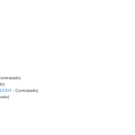
Contratado)
do)
18309
- Contratado)
tado)