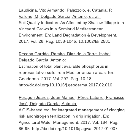
Laudicina, Vito Armando, Palazzolo, e, Catania, P,
Vallone, M, Delgado García, Antonio, et. al.:
Soil Quality Indicators As Affected by Shallow Tillage in a
Vineyard Grown in a Semiarid Mediterranean
Environment.
En: Land Degradation & Development
.
2017. Vol. 28. Pag. 1038-1046. 10.1002/ldr.2581
Recena Garrido, Ramiro, Diaz de la Torre, Isabel,
Delgado García, Antonio:
Estimation of total plant available phosphorus in
representative soils from Mediterranean areas.
En:
Geoderma
. 2017. Vol. 297. Pag. 10-18.
http://dx.doi.org/10.1016/j.geoderma.2017.02.016
Peragon Juarez, Juan Manuel, Pérez Latorre, Francisco
José, Delgado García, Antonio:
A GIS-based tool for integrated management of clogging
risk andnitrogen fertilization in drip irrigation.
En:
Agricultural Water Management
. 2017. Vol. 184. Pag.
86-95. http://dx.doi.org/10.1016/j.agwat.2017.01.007