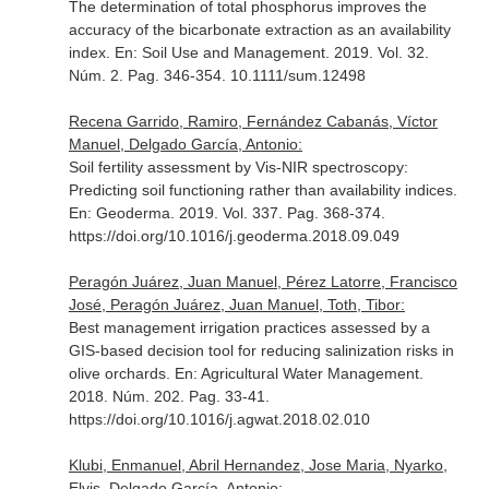
The determination of total phosphorus improves the
accuracy of the bicarbonate extraction as an availability
index.
En: Soil Use and Management
. 2019. Vol. 32.
Núm. 2. Pag. 346-354. 10.1111/sum.12498
Recena Garrido, Ramiro, Fernández Cabanás, Víctor
Manuel, Delgado García, Antonio:
Soil fertility assessment by Vis-NIR spectroscopy:
Predicting soil functioning rather than availability indices.
En: Geoderma
. 2019. Vol. 337. Pag. 368-374.
https://doi.org/10.1016/j.geoderma.2018.09.049
Peragón Juárez, Juan Manuel, Pérez Latorre, Francisco
José, Peragón Juárez, Juan Manuel, Toth, Tibor:
Best management irrigation practices assessed by a
GIS-based decision tool for reducing salinization risks in
olive orchards.
En: Agricultural Water Management
.
2018. Núm. 202. Pag. 33-41.
https://doi.org/10.1016/j.agwat.2018.02.010
Klubi, Enmanuel, Abril Hernandez, Jose Maria, Nyarko,
Elvis, Delgado García, Antonio: