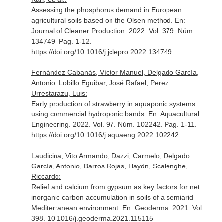
Assessing the phosphorus demand in European
agricultural soils based on the Olsen method.
En:
Journal of Cleaner Production
. 2022. Vol. 379. Núm.
134749. Pag. 1-12.
https://doi.org/10.1016/j.jclepro.2022.134749
Fernández Cabanás, Víctor Manuel, Delgado García,
Antonio, Lobillo Eguibar, José Rafael, Perez
Urrestarazu, Luis:
Early production of strawberry in aquaponic systems
using commercial hydroponic bands.
En: Aquacultural
Engineering
. 2022. Vol. 97. Núm. 102242. Pag. 1-11.
https://doi.org/10.1016/j.aquaeng.2022.102242
Laudicina, Vito Armando, Dazzi, Carmelo, Delgado
García, Antonio, Barros Rojas, Haydn, Scalenghe,
Riccardo:
Relief and calcium from gypsum as key factors for net
inorganic carbon accumulation in soils of a semiarid
Mediterranean environment.
En: Geoderma
. 2021. Vol.
398. 10.1016/j.geoderma.2021.115115