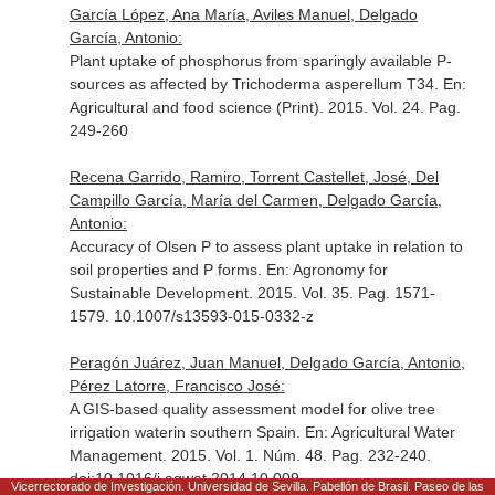
García López, Ana María, Aviles Manuel, Delgado
García, Antonio:
Plant uptake of phosphorus from sparingly available P-
sources as affected by Trichoderma asperellum T34.
En:
Agricultural and food science (Print)
. 2015. Vol. 24. Pag.
249-260
Recena Garrido, Ramiro, Torrent Castellet, José, Del
Campillo García, María del Carmen, Delgado García,
Antonio:
Accuracy of Olsen P to assess plant uptake in relation to
soil properties and P forms.
En: Agronomy for
Sustainable Development
. 2015. Vol. 35. Pag. 1571-
1579. 10.1007/s13593-015-0332-z
Peragón Juárez, Juan Manuel, Delgado García, Antonio,
Pérez Latorre, Francisco José:
A GIS-based quality assessment model for olive tree
irrigation waterin southern Spain.
En: Agricultural Water
Management
. 2015. Vol. 1. Núm. 48. Pag. 232-240.
doi:10.1016/j.agwat.2014.10.009
Vicerrectorado de Investigación. Universidad de Sevilla. Pabellón de Brasil. Paseo de las