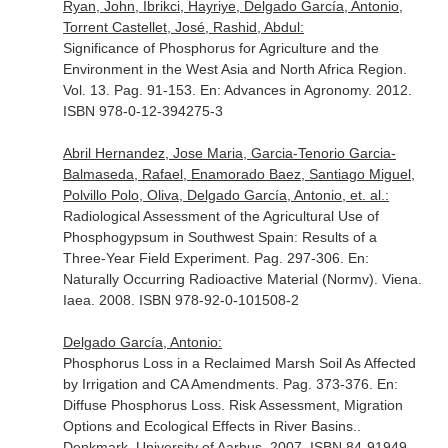
Ryan, John, Ibrikci, Hayriye, Delgado García, Antonio,
Torrent Castellet, José, Rashid, Abdul:
Significance of Phosphorus for Agriculture and the
Environment in the West Asia and North Africa Region.
Vol. 13. Pag. 91-153.
En: Advances in Agronomy
. 2012.
ISBN 978-0-12-394275-3
Abril Hernandez, Jose Maria, Garcia-Tenorio Garcia-
Balmaseda, Rafael, Enamorado Baez, Santiago Miguel,
Polvillo Polo, Oliva, Delgado García, Antonio, et. al.:
Radiological Assessment of the Agricultural Use of
Phosphogypsum in Southwest Spain: Results of a
Three-Year Field Experiment. Pag. 297-306.
En:
Naturally Occurring Radioactive Material (Normv)
. Viena.
Iaea. 2008. ISBN 978-92-0-101508-2
Delgado García, Antonio:
Phosphorus Loss in a Reclaimed Marsh Soil As Affected
by Irrigation and CA Amendments. Pag. 373-376.
En:
Diffuse Phosphorus Loss. Risk Assessment, Migration
Options and Ecological Effects in River Basins.
.
Denkmark. University of Aarhus. 2007. ISBN 84-91949-