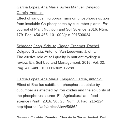
García López, Ana María, Aviles Manuel, Delgado
García, Antonio:
Effect of various microorganisms on phosphorus uptake
from insoluble Ca-phosphates by cucumber plants.
En:
Journal of Plant Nutrition and Soil Science
. 2016. Núm.
179. Pag. 454-465. 10.1002/jpln.201500024
Schröder, Jaap, Schulte, Roger, Craemer, Rachel,
Delgado García, Antonio, Van Leeuwen, J, et. al.:
The elusive role of soil quality in nutrient cycling: a
review.
En: Soil Use and Management
. 2016. Vol. 32.
Pag. 476-486. 10.1111/sum.12288
García López, Ana María, Delgado García, Antonio:
Effect of Bacillus subtilis on phosphorus uptake by
cucumber as affected by iron oxides and the solubility of
the phosphorus source.
En: Agricultural and food
science (Print)
. 2016. Vol. 25. Núm. 3. Pag. 216-224.
http://journal.fi/afs/article/view/56862
Recena Garrido, Ramiro, Diaz de la Torre, Isabel, Del