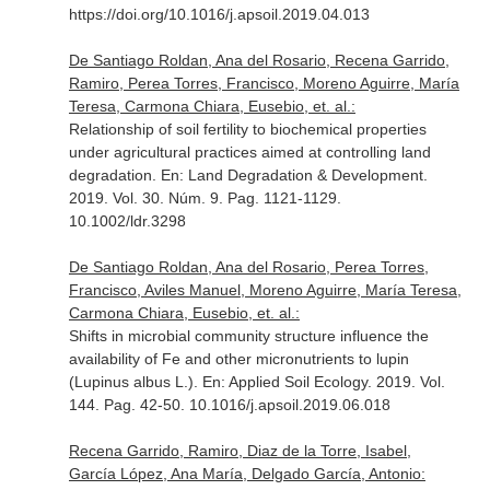
https://doi.org/10.1016/j.apsoil.2019.04.013
De Santiago Roldan, Ana del Rosario, Recena Garrido,
Ramiro, Perea Torres, Francisco, Moreno Aguirre, María
Teresa, Carmona Chiara, Eusebio, et. al.:
Relationship of soil fertility to biochemical properties
under agricultural practices aimed at controlling land
degradation.
En: Land Degradation & Development
.
2019. Vol. 30. Núm. 9. Pag. 1121-1129.
10.1002/ldr.3298
De Santiago Roldan, Ana del Rosario, Perea Torres,
Francisco, Aviles Manuel, Moreno Aguirre, María Teresa,
Carmona Chiara, Eusebio, et. al.:
Shifts in microbial community structure influence the
availability of Fe and other micronutrients to lupin
(Lupinus albus L.).
En: Applied Soil Ecology
. 2019. Vol.
144. Pag. 42-50. 10.1016/j.apsoil.2019.06.018
Recena Garrido, Ramiro, Diaz de la Torre, Isabel,
García López, Ana María, Delgado García, Antonio: