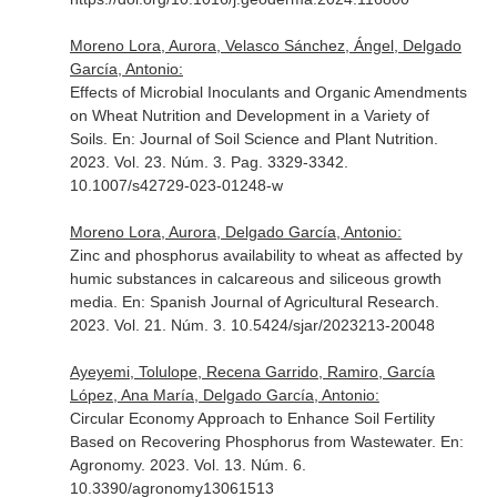
Moreno Lora, Aurora, Velasco Sánchez, Ángel, Delgado
García, Antonio:
Effects of Microbial Inoculants and Organic Amendments
on Wheat Nutrition and Development in a Variety of
Soils.
En: Journal of Soil Science and Plant Nutrition
.
2023. Vol. 23. Núm. 3. Pag. 3329-3342.
10.1007/s42729-023-01248-w
Moreno Lora, Aurora, Delgado García, Antonio:
Zinc and phosphorus availability to wheat as affected by
humic substances in calcareous and siliceous growth
media.
En: Spanish Journal of Agricultural Research
.
2023. Vol. 21. Núm. 3. 10.5424/sjar/2023213-20048
Ayeyemi, Tolulope, Recena Garrido, Ramiro, García
López, Ana María, Delgado García, Antonio:
Circular Economy Approach to Enhance Soil Fertility
Based on Recovering Phosphorus from Wastewater.
En:
Agronomy
. 2023. Vol. 13. Núm. 6.
10.3390/agronomy13061513