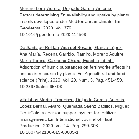
Moreno Lora, Aurora, Delgado García, Antonio:
Factors determining Zn availability and uptake by plants
in soils developed under Mediterranean climate.
En:
Geoderma
. 2020. Vol. 376.
10.1016/j.geoderma.2020.114509
De Santiago Roldan, Ana del Rosario, García López,
Ana María, Recena Garrido, Ramiro, Moreno Aguirre,
María Teresa, Carmona Chiara, Eusebio, et. al.:
Adsorption of humic substances on ferrihydrite affects its
use as iron source by plants.
En: Agricultural and food
science (Print)
. 2020. Vol. 29. Núm. 5. Pag. 451-459.
10.23986/afsci.95408
Villalobos Martin, Francisco, Delgado García, Antonio,
López Bernal, Álvaro, Quemada Sáenz Badillos, Miguel:
FertiliCalc: a decision support system for fertilizer
management.
En: International Journal of Plant
Production
. 2020. Vol. 14. Pag. 299-308.
10.1007/s42106-019-00085-1