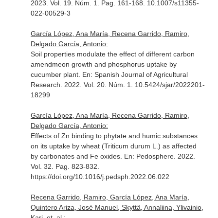
2023. Vol. 19. Núm. 1. Pag. 161-168. 10.1007/s11355-
022-00529-3
García López, Ana María, Recena Garrido, Ramiro,
Delgado García, Antonio:
Soil properties modulate the effect of different carbon
amendmeon growth and phosphorus uptake by
cucumber plant.
En: Spanish Journal of Agricultural
Research
. 2022. Vol. 20. Núm. 1. 10.5424/sjar/2022201-
18299
García López, Ana María, Recena Garrido, Ramiro,
Delgado García, Antonio:
Effects of Zn binding to phytate and humic substances
on its uptake by wheat (Triticum durum L.) as affected
by carbonates and Fe oxides.
En: Pedosphere
. 2022.
Vol. 32. Pag. 823-832.
https://doi.org/10.1016/j.pedsph.2022.06.022
Recena Garrido, Ramiro, García López, Ana María,
Quintero Ariza, José Manuel, Skyttä, Annaliina, Ylivainio,
Kari, et. al.: