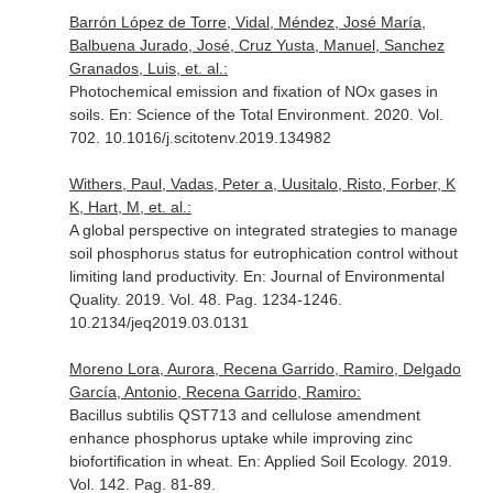
Barrón López de Torre, Vidal, Méndez, José María,
Balbuena Jurado, José, Cruz Yusta, Manuel, Sanchez
Granados, Luis, et. al.:
Photochemical emission and fixation of NOx gases in
soils.
En: Science of the Total Environment
. 2020. Vol.
702. 10.1016/j.scitotenv.2019.134982
Withers, Paul, Vadas, Peter a, Uusitalo, Risto, Forber, K
K, Hart, M, et. al.:
A global perspective on integrated strategies to manage
soil phosphorus status for eutrophication control without
limiting land productivity.
En: Journal of Environmental
Quality
. 2019. Vol. 48. Pag. 1234-1246.
10.2134/jeq2019.03.0131
Moreno Lora, Aurora, Recena Garrido, Ramiro, Delgado
García, Antonio, Recena Garrido, Ramiro:
Bacillus subtilis QST713 and cellulose amendment
enhance phosphorus uptake while improving zinc
biofortification in wheat.
En: Applied Soil Ecology
. 2019.
Vol. 142. Pag. 81-89.