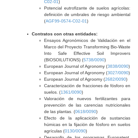
C02-01
)
Potencial eutrofizante de suelos agrícolas:
definición de umbrales de riesgo ambiental
(
AGF99-0574-C02-01
)
Contratos con otras entidades:
Ensayos Agronómicos de Validación en el
Marco del Proyecto Transforming Bio-Waste
Into Safe Effective Soil Improvers
(BIOSOILUTIONS) (
5738/0090
)
European Journal of Agronomy (
3838/0090
)
European Journal of Agronomy (
3027/0090
)
European Journal of Agroomy (
2682/0090
)
Caracterización de fracciones de fósforo en
suelos. (
1361/0090
)
Valoración de nuevos fertilizantes para
prevención de las carencias nutricionales
de las plantas. (
0618/0090
)
Efecto de la aplicacición de sustancias
húmicas en la fijación de fósforo en suelos
agrículas (
0130/0090
)
Desarrollo de los programas Europatent,