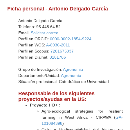
Ficha personal - Antonio Delgado García
Antonio Delgado García
Telefono: 95 448.64.52
Email:
Solicitar correo
Perfil en ORCID:
0000-0002-1854-9224
Perfil en WOS:
A-8936-2011
Perfil en Scopus:
7201675937
Perfil en Dialnet:
3181786
Grupo de Investigación:
Agronomia
Departamento/Unidad:
Agronomía
Situación profesional: Catedrático de Universidad
Responsable de los siguientes
proyectos/ayudas en la US:
Proyecto I+D+i:
Agro-ecological strategies for resilient
farming in West Africa - CIRAWA (
GA-
101084398
)
Ciclo y fitodisponibilidad del fósforo en