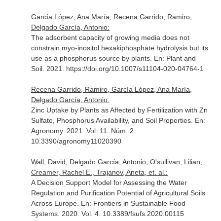
García López, Ana María, Recena Garrido, Ramiro,
Delgado García, Antonio:
The adsorbent capacity of growing media does not
constrain myo-inositol hexakiphosphate hydrolysis but its
use as a phosphorus source by plants.
En: Plant and
Soil
. 2021. https://doi.org/10.1007/s11104-020-04764-1
Recena Garrido, Ramiro, García López, Ana María,
Delgado García, Antonio:
Zinc Uptake by Plants as Affected by Fertilization with Zn
Sulfate, Phosphorus Availability, and Soil Properties.
En:
Agronomy
. 2021. Vol. 11. Núm. 2.
10.3390/agronomy11020390
Wall, David, Delgado García, Antonio, O'sullivan, Lilian,
Creamer, Rachel E., Trajanov, Aneta, et. al.:
A Decision Support Model for Assessing the Water
Regulation and Purification Potential of Agricultural Soils
Across Europe.
En: Frontiers in Sustainable Food
Systems
. 2020. Vol. 4. 10.3389/fsufs.2020.00115