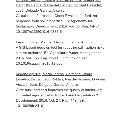
Campillo García, María del Carmen, Torrent Castellet,
José, Delgado García, Antonio:
Calculation of threshold Olsen P values for fertilizer
response from soil properties.
En: Agronomy for
Sustainable Development
. 2016. Vol. 36. Pag. 54-54.
10.1007/s13593-016-0387-5
Peragón, Juan Manuel, Delgado García, Antonio:
A GIS-based decision tool for reducing salinization risks
in olive orchards.
En: Agricultural Water Management
.
2016. Vol. 166. Pag. 33-41. : http://dx.doi.org/
10.1016/j.agwat.2015.12.005
Moreno Aguirre, María Teresa, Carmona Chiara,
Eusebio, De Santiago Roldan, Ana del Rosario, Ordovás
Ascaso, José, Delgado García, Antonio:
Olive husk compost improves the quality of intensively
cultivated agricultural soils.
En: Land Degradation &
Development
. 2016. Vol. 27. Pag. 449-459.
10.1002/Idr.2410