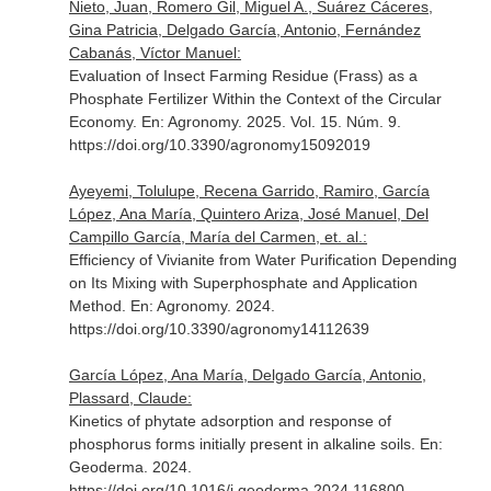
Nieto, Juan, Romero Gil, Miguel A., Suárez Cáceres,
Gina Patricia, Delgado García, Antonio, Fernández
Cabanás, Víctor Manuel:
Evaluation of Insect Farming Residue (Frass) as a
Phosphate Fertilizer Within the Context of the Circular
Economy.
En: Agronomy
. 2025. Vol. 15. Núm. 9.
https://doi.org/10.3390/agronomy15092019
Ayeyemi, Tolulupe, Recena Garrido, Ramiro, García
López, Ana María, Quintero Ariza, José Manuel, Del
Campillo García, María del Carmen, et. al.:
Efficiency of Vivianite from Water Purification Depending
on Its Mixing with Superphosphate and Application
Method.
En: Agronomy
. 2024.
https://doi.org/10.3390/agronomy14112639
García López, Ana María, Delgado García, Antonio,
Plassard, Claude:
Kinetics of phytate adsorption and response of
phosphorus forms initially present in alkaline soils.
En:
Geoderma
. 2024.
https://doi.org/10.1016/j.geoderma.2024.116800