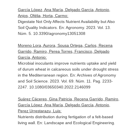
García López, Ana María, Delgado García, Antonio,
Anjos, Ofélia, Horta, Carmo:
Digestate Not Only Affects Nutrient Availability but Also
Soil Quality Indicators.
En: Agronomy
. 2023. Vol. 13.
Núm. 5. 10.3390/agronomy13051308
Moreno Lora, Aurora, Sousa Ortega, Carlos, Recena
Garrido, Ramiro, Perea Torres, Francisco, Delgado
García, Antonio:
Microbial inoculants improve nutrients uptake and yield
of durum wheat in calcareous soils under drought stress
in the Mediterranean region.
En: Archives of Agronomy
and Soil Science
. 2023. Vol. 69. Núm. 11. Pag. 2233-
2247. 10.1080/03650340.2022.2146099
Suárez Cáceres, Gina Patricia, Recena Garrido, Ramiro,
García López, Ana María, Delgado García, Antonio,
Perez Urrestarazu, Luis:
Nutrients distribution during fertigation of a felt-based
living wall.
En: Landscape and Ecological Engineering
.