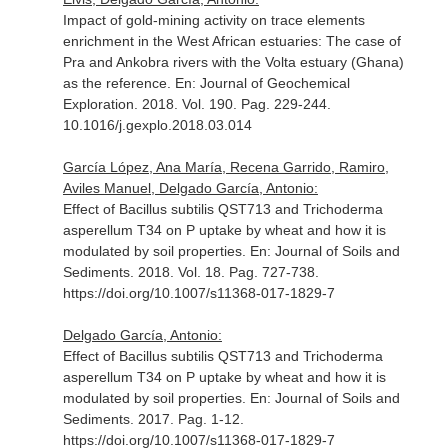
Impact of gold-mining activity on trace elements
enrichment in the West African estuaries: The case of
Pra and Ankobra rivers with the Volta estuary (Ghana)
as the reference.
En: Journal of Geochemical
Exploration
. 2018. Vol. 190. Pag. 229-244.
10.1016/j.gexplo.2018.03.014
García López, Ana María, Recena Garrido, Ramiro,
Aviles Manuel, Delgado García, Antonio:
Effect of Bacillus subtilis QST713 and Trichoderma
asperellum T34 on P uptake by wheat and how it is
modulated by soil properties.
En: Journal of Soils and
Sediments
. 2018. Vol. 18. Pag. 727-738.
https://doi.org/10.1007/s11368-017-1829-7
Delgado García, Antonio:
Effect of Bacillus subtilis QST713 and Trichoderma
asperellum T34 on P uptake by wheat and how it is
modulated by soil properties.
En: Journal of Soils and
Sediments
. 2017. Pag. 1-12.
https://doi.org/10.1007/s11368-017-1829-7