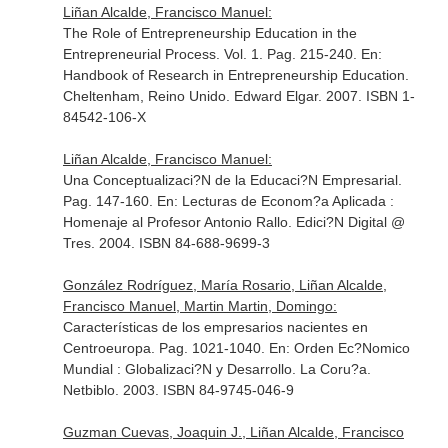
Liñan Alcalde, Francisco Manuel:
The Role of Entrepreneurship Education in the
Entrepreneurial Process. Vol. 1. Pag. 215-240.
En:
Handbook of Research in Entrepreneurship Education
.
Cheltenham, Reino Unido. Edward Elgar. 2007. ISBN 1-
84542-106-X
Liñan Alcalde, Francisco Manuel:
Una Conceptualizaci?N de la Educaci?N Empresarial.
Pag. 147-160.
En: Lecturas de Econom?a Aplicada :
Homenaje al Profesor Antonio Rallo
. Edici?N Digital @
Tres. 2004. ISBN 84-688-9699-3
González Rodríguez, María Rosario, Liñan Alcalde,
Francisco Manuel, Martin Martin, Domingo:
Características de los empresarios nacientes en
Centroeuropa. Pag. 1021-1040.
En: Orden Ec?Nomico
Mundial : Globalizaci?N y Desarrollo
. La Coru?a.
Netbiblo. 2003. ISBN 84-9745-046-9
Guzman Cuevas, Joaquin J., Liñan Alcalde, Francisco