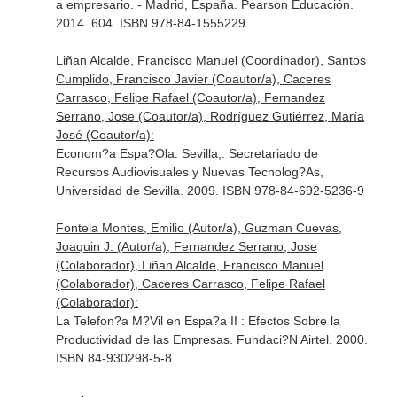
a empresario. - Madrid, España. Pearson Educación.
2014. 604. ISBN 978-84-1555229
Liñan Alcalde, Francisco Manuel (Coordinador), Santos
Cumplido, Francisco Javier (Coautor/a), Caceres
Carrasco, Felipe Rafael (Coautor/a), Fernandez
Serrano, Jose (Coautor/a), Rodríguez Gutiérrez, María
José (Coautor/a):
Econom?a Espa?Ola. Sevilla,. Secretariado de
Recursos Audiovisuales y Nuevas Tecnolog?As,
Universidad de Sevilla. 2009. ISBN 978-84-692-5236-9
Fontela Montes, Emilio (Autor/a), Guzman Cuevas,
Joaquin J. (Autor/a), Fernandez Serrano, Jose
(Colaborador), Liñan Alcalde, Francisco Manuel
(Colaborador), Caceres Carrasco, Felipe Rafael
(Colaborador):
La Telefon?a M?Vil en Espa?a II : Efectos Sobre la
Productividad de las Empresas. Fundaci?N Airtel. 2000.
ISBN 84-930298-5-8