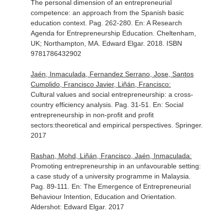
The personal dimension of an entrepreneurial
competence: an approach from the Spanish basic
education context. Pag. 262-280.
En: A Research
Agenda for Entrepreneurship Education
. Cheltenham,
UK; Northampton, MA. Edward Elgar. 2018. ISBN
9781786432902
Jaén, Inmaculada, Fernandez Serrano, Jose, Santos
Cumplido, Francisco Javier, Liñán, Francisco:
Cultural values and social entrepreneurship: a cross-
country efficiency analysis. Pag. 31-51.
En: Social
entrepreneurship in non-profit and profit
sectors:theoretical and empirical perspectives
. Springer.
2017
Rashan, Mohd, Liñán, Francisco, Jaén, Inmaculada:
Promoting entrepreneurship in an unfavourable setting:
a case study of a university programme in Malaysia.
Pag. 89-111.
En: The Emergence of Entrepreneurial
Behaviour Intention, Education and Orientation
.
Aldershot: Edward Elgar. 2017