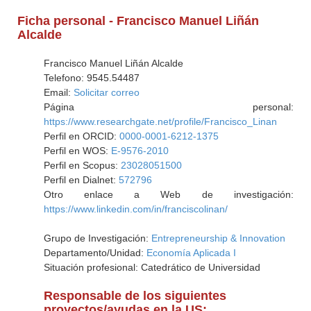
Ficha personal - Francisco Manuel Liñán
Alcalde
Francisco Manuel Liñán Alcalde
Telefono: 9545.54487
Email:
Solicitar correo
Página personal:
https://www.researchgate.net/profile/Francisco_Linan
Perfil en ORCID:
0000-0001-6212-1375
Perfil en WOS:
E-9576-2010
Perfil en Scopus:
23028051500
Perfil en Dialnet:
572796
Otro enlace a Web de investigación:
https://www.linkedin.com/in/franciscolinan/
Grupo de Investigación:
Entrepreneurship & Innovation
Departamento/Unidad:
Economía Aplicada I
Situación profesional: Catedrático de Universidad
Responsable de los siguientes
proyectos/ayudas en la US: