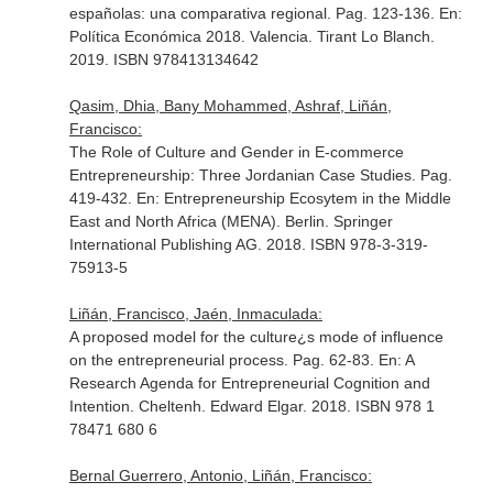
españolas: una comparativa regional. Pag. 123-136.
En:
Política Económica 2018
. Valencia. Tirant Lo Blanch.
2019. ISBN 978413134642
Qasim, Dhia, Bany Mohammed, Ashraf, Liñán,
Francisco:
The Role of Culture and Gender in E-commerce
Entrepreneurship: Three Jordanian Case Studies. Pag.
419-432.
En: Entrepreneurship Ecosytem in the Middle
East and North Africa (MENA)
. Berlin. Springer
International Publishing AG. 2018. ISBN 978-3-319-
75913-5
Liñán, Francisco, Jaén, Inmaculada:
A proposed model for the culture¿s mode of influence
on the entrepreneurial process. Pag. 62-83.
En: A
Research Agenda for Entrepreneurial Cognition and
Intention
. Cheltenh. Edward Elgar. 2018. ISBN 978 1
78471 680 6
Bernal Guerrero, Antonio, Liñán, Francisco: