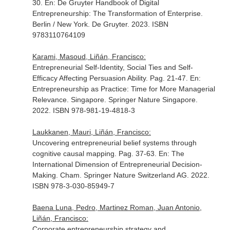
30.
En: De Gruyter Handbook of Digital
Entrepreneurship: The Transformation of Enterprise
.
Berlin / New York. De Gruyter. 2023. ISBN
9783110764109
Karami, Masoud, Liñán, Francisco:
Entrepreneurial Self-Identity, Social Ties and Self-
Efficacy Affecting Persuasion Ability. Pag. 21-47.
En:
Entrepreneurship as Practice: Time for More Managerial
Relevance
. Singapore. Springer Nature Singapore.
2022. ISBN 978-981-19-4818-3
Laukkanen, Mauri, Liñán, Francisco:
Uncovering entrepreneurial belief systems through
cognitive causal mapping. Pag. 37-63.
En: The
International Dimension of Entrepreneurial Decision-
Making
. Cham. Springer Nature Switzerland AG. 2022.
ISBN 978-3-030-85949-7
Baena Luna, Pedro, Martinez Roman, Juan Antonio,
Liñán, Francisco:
Corporate entrepreneurship strategy and