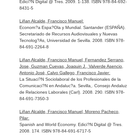
Edici?N Digital @ Tres. 2009. 1-138. ISBN 978-84-692-
8431-5
Liñan Alcalde, Francisco Manuel:
Econom?a Espa?Ola y Mundial. Santander (ESPAÑA).
Secretariado de Recursos Audiovisuales y Nuevas
Tecnolog?As, Universidad de Sevilla. 2008. ISBN 978-
84-691-2264-8
Liñan Alcalde, Francisco Manuel, Fernandez Serrano,
Jose, Guzman Cuevas, Joaquin J., Valverde Asencio,
Antonio José, Calvo Gallego, Francisco Javier:
La Situaci?N Sociolaboral de los Profesionales de la
Comunicaci?N en Andaluc?a. Sevilla,. Consejo Andaluz
de Relaciones Laborales (Carl). 2008. 290. ISBN 978-
84-691-7350-3
Liñan Alcalde, Francisco Manuel, Moreno Pacheco,
Pilar:
Spanish and World Economy. Edici?N Digital @ Tres.
2008. 174. ISBN 978-84-691-6717-5