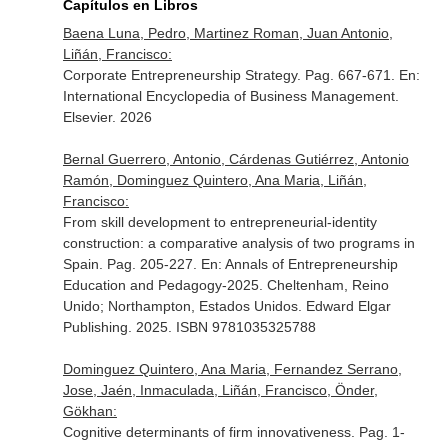
Capítulos en Libros
Baena Luna, Pedro, Martinez Roman, Juan Antonio,
Liñán, Francisco:
Corporate Entrepreneurship Strategy. Pag. 667-671.
En:
International Encyclopedia of Business Management
.
Elsevier. 2026
Bernal Guerrero, Antonio, Cárdenas Gutiérrez, Antonio
Ramón, Dominguez Quintero, Ana Maria, Liñán,
Francisco:
From skill development to entrepreneurial-identity
construction: a comparative analysis of two programs in
Spain. Pag. 205-227.
En: Annals of Entrepreneurship
Education and Pedagogy-2025
. Cheltenham, Reino
Unido; Northampton, Estados Unidos. Edward Elgar
Publishing. 2025. ISBN 9781035325788
Dominguez Quintero, Ana Maria, Fernandez Serrano,
Jose, Jaén, Inmaculada, Liñán, Francisco, Önder,
Gökhan:
Cognitive determinants of firm innovativeness. Pag. 1-