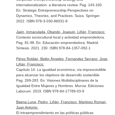
internationalization: a literature review. Pag. 143-160.
En: Strategic Entrepreneurship-Perspectives on
Dynamics, Theories, and Practices
. Suiza. Springer.
2022. ISBN 978-3-030-86031-8
Jaén, Inmaculada, Obando, Joaquin, Liñán, Francisco:
Contexto sociocultural local y actividad emprendedora.
Pag. 81-98.
En: Educación emprendedora
. Madrid.
Síntesis. 2021. 230. ISBN 978-84-1357-092-1
Pérez Roldán, Belén Ángeles, Fernandez Serrano, Jose,
Liñán, Francisco:
Capítulo 14. La igualdad económica, vía imprescindible
para alcanzar los objetivos de desarrollo sostenible.
Pag. 269-283.
En: Visiones Multidisciplinares de la
Igualdad Entre Mujeres y Hombres
. Murcia. Ediciones
Laborum. 2019. ISBN 978-84-17789-03-9
Baena Luna, Pedro, Liñán, Francisco, Martinez Roman,
Juan Antonio:
El intraemprendimiento en las políticas públicas