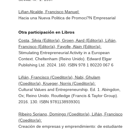
Liñan Alcalde, Francisco Manuel:
Hacia una Nueva Politica de Promoci?N Empresarial
Otra participación en Libros
Costa, Silvia (Editor/a), Groen, Aard (Editor/a), Liñán,
Francisco (Editor/a), Fayolle, Alain (Editor/a):
Stimulating Entrepreneurial Activity in a European
Context. Cheltenham (Reino Unido). Edward Elgar
Publishing Ltd. 2024. 160. ISBN 978 1 80220 067 6
Liñán, Francisco (Coeditor/a), Nabi, Ghulam
(Coeditor/a), Krueger, Norris (Coeditor/a):
Cultural Values and Entrepreneurship. Ed. 1. Abingdon,
Ox; Reino Unido. Routledge (Francis & Taylor Group).
2016. 130. ISBN 9781138939301
Ribeiro Soriano, Domingo (Coeditor/a), Liñán, Francisco
(Coeditor/a):
Creación de empresas y emprendimiento: de estudiante