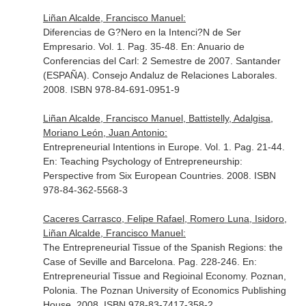
Liñan Alcalde, Francisco Manuel:
Diferencias de G?Nero en la Intenci?N de Ser
Empresario. Vol. 1. Pag. 35-48.
En: Anuario de
Conferencias del Carl: 2 Semestre de 2007
. Santander
(ESPAÑA). Consejo Andaluz de Relaciones Laborales.
2008. ISBN 978-84-691-0951-9
Liñan Alcalde, Francisco Manuel, Battistelly, Adalgisa,
Moriano León, Juan Antonio:
Entrepreneurial Intentions in Europe. Vol. 1. Pag. 21-44.
En: Teaching Psychology of Entrepreneurship:
Perspective from Six European Countries
. 2008. ISBN
978-84-362-5568-3
Caceres Carrasco, Felipe Rafael, Romero Luna, Isidoro,
Liñan Alcalde, Francisco Manuel:
The Entrepreneurial Tissue of the Spanish Regions: the
Case of Seville and Barcelona. Pag. 228-246.
En:
Entrepreneurial Tissue and Regioinal Economy
. Poznan,
Polonia. The Poznan University of Economics Publishing
House. 2008. ISBN 978-83-7417-358-2