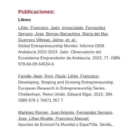
Publicaciones:
Libros
Liñán, Francisco, Jaén, Inmaculada, Fernandez
Serrano, Jose, Bornay Barrachina, María del Mar,
Guerrero Villegas, Jaime, et. al.:
Global Entrepreneurship Monitor. Informe GEM
Andalucía 2022-2023. Jaén. Observatorio del
Ecosistema Emprendedor de Andalucía. 2023. 77. ISBN
978-84-09-54534-6
Fayolle, Alain, Kyrö, Paula, Liñán, Francisco:
Developing, Shaping and Growing Entrepreneurship.
European Research in Entrepreneurship Series.
Cheltenham, Reino Unido. Edward Elgar. 2015. 384.
ISBN 978 1 78471 357 7
Martinez Roman, Juan Antonio, Fernandez Serrano,
Jose, Liñan Alcalde, Francisco Manuel:
Apuntes de Econom?a Mundial y Espa?Ola. Sevilla,.