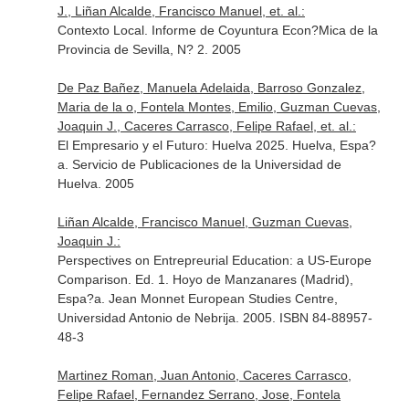
J., Liñan Alcalde, Francisco Manuel, et. al.:
Contexto Local. Informe de Coyuntura Econ?Mica de la
Provincia de Sevilla, N? 2. 2005
De Paz Bañez, Manuela Adelaida, Barroso Gonzalez,
Maria de la o, Fontela Montes, Emilio, Guzman Cuevas,
Joaquin J., Caceres Carrasco, Felipe Rafael, et. al.:
El Empresario y el Futuro: Huelva 2025. Huelva, Espa?
a. Servicio de Publicaciones de la Universidad de
Huelva. 2005
Liñan Alcalde, Francisco Manuel, Guzman Cuevas,
Joaquin J.:
Perspectives on Entrepreurial Education: a US-Europe
Comparison. Ed. 1. Hoyo de Manzanares (Madrid),
Espa?a. Jean Monnet European Studies Centre,
Universidad Antonio de Nebrija. 2005. ISBN 84-88957-
48-3
Martinez Roman, Juan Antonio, Caceres Carrasco,
Felipe Rafael, Fernandez Serrano, Jose, Fontela