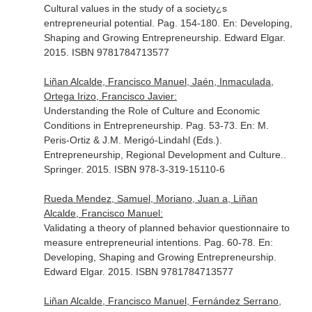
Cultural values in the study of a society¿s
entrepreneurial potential. Pag. 154-180.
En: Developing,
Shaping and Growing Entrepreneurship
. Edward Elgar.
2015. ISBN 9781784713577
Liñan Alcalde, Francisco Manuel, Jaén, Inmaculada,
Ortega Irizo, Francisco Javier:
Understanding the Role of Culture and Economic
Conditions in Entrepreneurship. Pag. 53-73.
En: M.
Peris-Ortiz & J.M. Merigó-Lindahl (Eds.).
Entrepreneurship, Regional Development and Culture.
.
Springer. 2015. ISBN 978-3-319-15110-6
Rueda Mendez, Samuel, Moriano, Juan a, Liñan
Alcalde, Francisco Manuel:
Validating a theory of planned behavior questionnaire to
measure entrepreneurial intentions. Pag. 60-78.
En:
Developing, Shaping and Growing Entrepreneurship
.
Edward Elgar. 2015. ISBN 9781784713577
Liñan Alcalde, Francisco Manuel, Fernández Serrano,