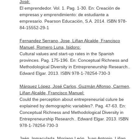
José:
El emprendedor. Vol. 1. Pag. 1-30.
En: Creación de
empresas y emprendimiento: de estudiante a
empresario
. Pearson Educación, S.A. 2014. ISBN 978-
84-15552-29-1
Fernandez Serrano, Jose, Liñan Alcalde, Francisco
Manuel, Romero Luna, Isidoro:
Cultural values and start-up rates in the Spanish
provinces. Pag. 175-196.
En: Conceptual Richness and
Methodological Diversity in Entrepreneurship Research.
.
Edward Elgar. 2013. ISBN 978-1-78254-730-3
Márquez López, José Carlos, Guzmán Alfonso, Carmen,
Liñan Alcalde, Francisco Manuel:
Could the perception about entrepreneurial culure be
explained by demographic variables?. Pag. 47-63.
En:
Conceptual Richness and Methodological Diversity in
Entrepreneurship Research.
. Edward Elgar. 2013. ISBN
978-1-78254-730-3
Jaén, Inmaculada, Moriano León, Juan Antonio, Liñan