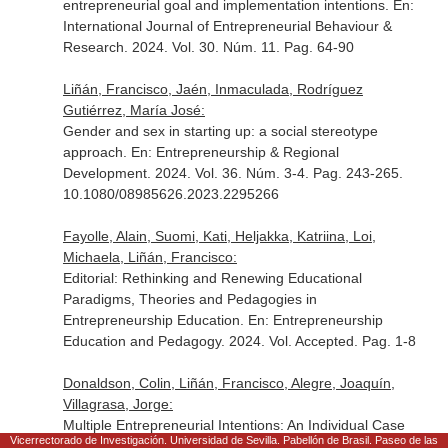
entrepreneurial goal and implementation intentions.
En:
International Journal of Entrepreneurial Behaviour &
Research
. 2024. Vol. 30. Núm. 11. Pag. 64-90
Liñán, Francisco, Jaén, Inmaculada, Rodríguez
Gutiérrez, María José:
Gender and sex in starting up: a social stereotype
approach.
En: Entrepreneurship & Regional
Development
. 2024. Vol. 36. Núm. 3-4. Pag. 243-265.
10.1080/08985626.2023.2295266
Fayolle, Alain, Suomi, Kati, Heljakka, Katriina, Loi,
Michaela, Liñán, Francisco:
Editorial: Rethinking and Renewing Educational
Paradigms, Theories and Pedagogies in
Entrepreneurship Education.
En: Entrepreneurship
Education and Pedagogy
. 2024. Vol. Accepted. Pag. 1-8
Donaldson, Colin, Liñán, Francisco, Alegre, Joaquín,
Villagrasa, Jorge:
Multiple Entrepreneurial Intentions: An Individual Case
Vicerrectorado de Investigación. Universidad de Sevilla. Pabellón de Brasil. Paseo de las
Study.
En: Global Business Review (Print)
. 2022. Vol.