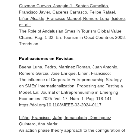
Guzman Cuevas, Joaquin J., Santos Cumplido,
Francisco Javier, Caceres Carrasco, Felipe Rafael,
Liñan Alcalde, Francisco Manuel, Romero Luna, Isidoro,
et. al.:
The Role of Andalusian Smes in Tourism Global Value
Chains. Pag. 1-32.
En: Tourism in Oecd Countries 2008:
Trends an
Publicaciones en Revistas
Baena Luna, Pedro, Martinez Roman, Juan Antonio,
Romero Garcia, Jose Enrique, Liñán, Francisco:
The influence of Corporate Entrepreneurship Strategy
on SMEs' Internationalization: Proposing and Testing a
Model.
En: Journal of Entrepreneurship in Emerging
Economies
. 2025. Vol. 17. Núm. 1. Pag. 118-141.
https://doi.org/10.1108/JEEE-03-2024-0117
Liñán, Francisco, Jaén, Inmaculada, Dominguez
Quintero, Ana Maria:
An action phase theory approach to the configuration of