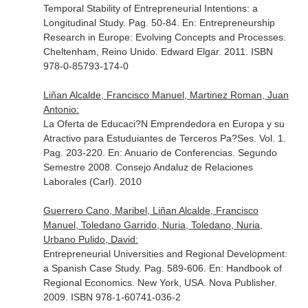
Temporal Stability of Entrepreneurial Intentions: a
Longitudinal Study. Pag. 50-84.
En: Entrepreneurship
Research in Europe: Evolving Concepts and Processes
.
Cheltenham, Reino Unido. Edward Elgar. 2011. ISBN
978-0-85793-174-0
Liñan Alcalde, Francisco Manuel, Martinez Roman, Juan
Antonio:
La Oferta de Educaci?N Emprendedora en Europa y su
Atractivo para Estuduiantes de Terceros Pa?Ses. Vol. 1.
Pag. 203-220.
En: Anuario de Conferencias. Segundo
Semestre 2008
. Consejo Andaluz de Relaciones
Laborales (Carl). 2010
Guerrero Cano, Maribel, Liñan Alcalde, Francisco
Manuel, Toledano Garrido, Nuria, Toledano, Nuria,
Urbano Pulido, David:
Entrepreneurial Universities and Regional Development:
a Spanish Case Study. Pag. 589-606.
En: Handbook of
Regional Economics
. New York, USA. Nova Publisher.
2009. ISBN 978-1-60741-036-2