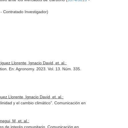
- Contratado Investigador)
uez Llorente, Ignacio David, et. al.:
tion.
En: Agronomy
. 2023. Vol. 13. Núm. 335.
z Llorente, Ignacio David, et. al.:
salinidad y el cambio climático". Comunicación en
gui, M, et. al.:
es de interés comunitario. Comunicación en