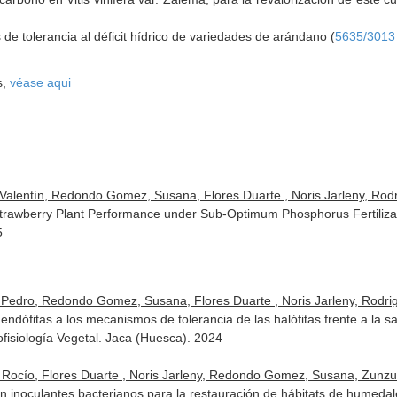
de tolerancia al déficit hídrico de variedades de arándano (
5635/3013
s,
véase aqui
alentín, Redondo Gomez, Susana, Flores Duarte , Noris Jarleny, Rodrig
 Strawberry Plant Performance under Sub-Optimum Phosphorus Fertiliza
5
Pedro, Redondo Gomez, Susana, Flores Duarte , Noris Jarleny, Rodrigue
s endófitas a los mecanismos de tolerancia de las halófitas frente a la 
fisiología Vegetal. Jaca (Huesca). 2024
Rocío, Flores Duarte , Noris Jarleny, Redondo Gomez, Susana, Zunzune
n inoculantes bacterianos para la restauración de hábitats de humedal