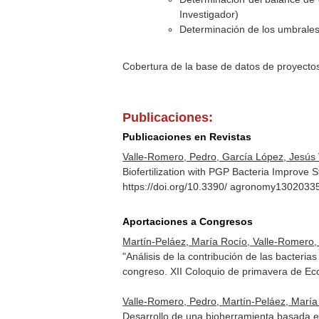
Investigador)
Determinación de los umbrales 
Cobertura de la base de datos de proyecto
Publicaciones:
Publicaciones en Revistas
Valle-Romero, Pedro, García López, Jesús V
Biofertilization with PGP Bacteria Improve
https://doi.org/10.3390/ agronomy1302033
Aportaciones a Congresos
Martín-Peláez, María Rocío, Valle-Romero, 
"Análisis de la contribución de las bacteria
congreso. XII Coloquio de primavera de Eco
Valle-Romero, Pedro, Martín-Peláez, María 
Desarrollo de una bioherramienta basada e