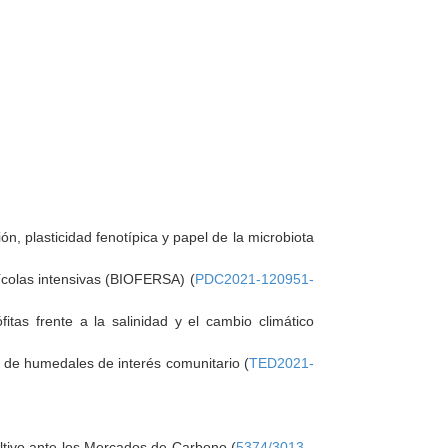
n, plasticidad fenotípica y papel de la microbiota
ícolas intensivas (BIOFERSA) (
PDC2021-120951-
itas frente a la salinidad y el cambio climático
s de humedales de interés comunitario (
TED2021-
ultivo ante los Mercados de Carbono (
5374/3013
-