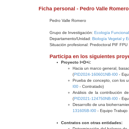
Ficha personal - Pedro Valle Romero
Pedro Valle Romero
Grupo de Investigación:
Ecología Funcional
Departamento/Unidad:
Biología Vegetal y E
Situación profesional: Predoctoral PIF FPU 
Participa en los siguientes pro
Proyecto I+D+i:
Hacia un marco general, basado 
(
PID2024-160601NB-I00
- Equi
Prueba de concepto, con los us
I00
- Contratado)
Análisis de la contribución d
(
PID2021-124750NB-I00
- Equi
Desarrollo de una bioherramien
131605B-I00
- Equipo Trabajo 
Contratos con otras entidades:
Determinación del balance de c