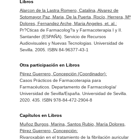
Libros
Alarcon de la Lastra Romero, Catalina, Alvarez de
Sotomayor Paz, Maria, De la Puerta, Rocío, Herrera, Mª
Dolores, Fernandez Arche, Maria Angeles, et. al.:
Pr?Cticas de Farmacolog?a y Farmacoterapia I y II.
Santander (ESPAÑA). Servicio de Recursos
Audiovisuales y Nuevas Tecnologias. Universidad de
Sevilla. 2005. ISBN 84-96377-43-1
Otra participación en Libros
Pérez Guerrero, Concepción (Coordinador):
Casos Prácticos de Farmacoterapia para
Farmacéuticos. Departamento de Farmacología/
Universidad de Sevilla/España. Universidad de Sevilla.
2020. 435. ISBN 978-84-472-2904-8
Capítulos en Libros
Muñoz Burgos, Marina, Santos Rubio, María Dolores,
Pérez Guerrero, Concepción:
Rivaroxabán en el tratamiento de la fibrilación auricular