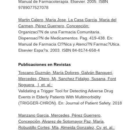
Manual de Farmacoterapia
. Elsevier. 2005. ISBN
9789077527078
Martin Calero, Maria Jose, La Casa Garcia, Maria del
Carmen, Pérez Guerrero, Concepción:
Organizaci?N de una Farmacia Comunitaria.
Dispensaci?N de Medicamentos. Pag. 419-438.
En:
Manual de Farmacia Cl?Nica y Atenci?N Farmac?Utica
.
Elsevier Espa?a. 2003. ISBN 84-8174-658-4
Publicaciones en Revistas
Toscano Guzmán, María Dolores, Galván Banqueri,
Mercedes, Otero, Mj, Sanchez Fidalgo, Susana, Font
Noguera , I, et. al.:
Validating a Trigger Tool for Detecting Adverse Drug
Events in Elderly Patients With Multimorbidity
(TRIGGER-CHRON).
En: Journal of Patient Safety
. 2018
Manzano Garcia, Mercedes, Pérez Guerrero,
Concepción, Alvarez de Sotomayor Paz, Maria,
Robustillo Cortes, Mla, Almeida Gonzalez, Cv, et. al.: