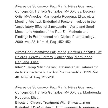
Alvarez de Sotomayor Paz, Maria, Pérez Guerrero,
Concepción, Herrera Gonzalez, Mª Dolores, Becerra
Ortiz, Mª Angeles, Marhuenda Requena, Elisa, et. al.:
Meeting-Abstract: Endothelial Factors Involved in the
Vasodilatory Effect of Simvastatin in Aorta and Small
Mesenteric Arteries of the Rat.
En: Methods and
Findings in Experimental and Clinical Pharmacology
.
2000. Vol. 22. Núm. 6. Pag. 452-452
Alvarez de Sotomayor Paz, Maria, Herrera Gonzalez, Mª
Dolores, Pérez Guerrero, Concepción, Marhuenda
Requena, Elisa:
Inter?S Terap?Utico de las Estatinas en el Tratamiento
de la Aterosclerosis.
En: Ars Pharmaceutica
. 1999. Vol.
40. Núm. 4. Pag. 217-231
Alvarez de Sotomayor Paz, Maria, Pérez Guerrero,
Concepción, Herrera Gonzalez, Mª Dolores, Marhuenda
Requena, Elisa:
Effects of Chronic Treatment With Simvastatin on
Endothelial Dysfunction in Spontaneously Hypertensive