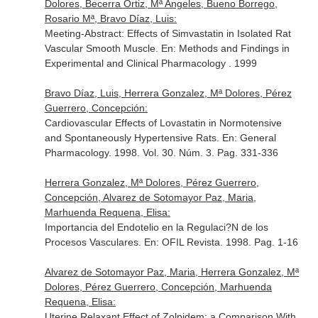
Dolores, Becerra Ortiz, Mª Angeles, Bueno Borrego,
Rosario Mª, Bravo Díaz, Luis:
Meeting-Abstract: Effects of Simvastatin in Isolated Rat
Vascular Smooth Muscle.
En: Methods and Findings in
Experimental and Clinical Pharmacology
. 1999
Bravo Díaz, Luis, Herrera Gonzalez, Mª Dolores, Pérez
Guerrero, Concepción:
Cardiovascular Effects of Lovastatin in Normotensive
and Spontaneously Hypertensive Rats.
En: General
Pharmacology
. 1998. Vol. 30. Núm. 3. Pag. 331-336
Herrera Gonzalez, Mª Dolores, Pérez Guerrero,
Concepción, Alvarez de Sotomayor Paz, Maria,
Marhuenda Requena, Elisa:
Importancia del Endotelio en la Regulaci?N de los
Procesos Vasculares.
En: OFIL Revista
. 1998. Pag. 1-16
Alvarez de Sotomayor Paz, Maria, Herrera Gonzalez, Mª
Dolores, Pérez Guerrero, Concepción, Marhuenda
Requena, Elisa:
Uterine Relaxant Effect of Zolpidem: a Comparison With