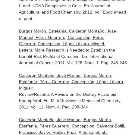
I- and II-DNA Complexes in Cells.
En: Journal of
Agricultural and Food Chemistry
. 2012. Vol. Epub ahead
of print
Burgos Morón, Estefanía, Calderón Montaño, José
Manuel, Pérez Guerrero, Concepción, Perez
Guerrero,Concepcion, López Lázaro, Miguel:
Letters: More Research is Needed to Establish the
Benefit-Risk Profile of Curcumin.
En: International
Journal of Cancer
. 2011. Vol. 128. Núm. 1. Pag. 245-246
Calderón Montaño, José Manuel, Burgos Morón,
Estefanía, Pérez Guerrero, Concepción, López Lázaro,
Miguel:
Review/Reseña: A Review on the Dietary Flavonoid
Kaempferol.
En: Mini-Reviews in Medicinal Chemistry
.
2011. Vol. 11. Núm. 4. Pag. 298-344
Calderón Montaño, José Manuel, Burgos Morón,
Estefanía, Pérez Guerrero, Concepción, Salvador Bofill,
Francisco Javier, Robles Frias, Antonio, et. al.: