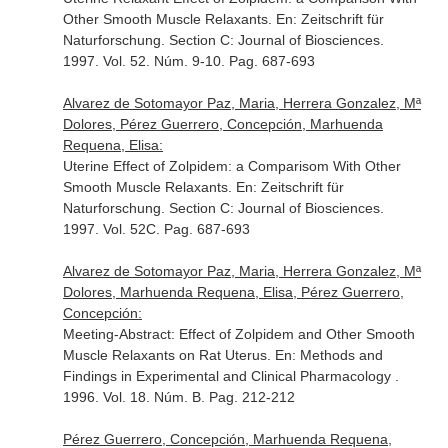
Other Smooth Muscle Relaxants.
En: Zeitschrift für
Naturforschung. Section C: Journal of Biosciences
.
1997. Vol. 52. Núm. 9-10. Pag. 687-693
Alvarez de Sotomayor Paz, Maria, Herrera Gonzalez, Mª
Dolores, Pérez Guerrero, Concepción, Marhuenda
Requena, Elisa:
Uterine Effect of Zolpidem: a Comparisom With Other
Smooth Muscle Relaxants.
En: Zeitschrift für
Naturforschung. Section C: Journal of Biosciences
.
1997. Vol. 52C. Pag. 687-693
Alvarez de Sotomayor Paz, Maria, Herrera Gonzalez, Mª
Dolores, Marhuenda Requena, Elisa, Pérez Guerrero,
Concepción:
Meeting-Abstract: Effect of Zolpidem and Other Smooth
Muscle Relaxants on Rat Uterus.
En: Methods and
Findings in Experimental and Clinical Pharmacology
.
1996. Vol. 18. Núm. B. Pag. 212-212
Pérez Guerrero, Concepción, Marhuenda Requena,