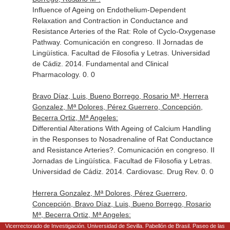
Influence of Ageing on Endothelium-Dependent
Relaxation and Contraction in Conductance and
Resistance Arteries of the Rat: Role of Cyclo-Oxygenase
Pathway. Comunicación en congreso. II Jornadas de
Lingüística. Facultad de Filosofia y Letras. Universidad
de Cádiz. 2014. Fundamental and Clinical
Pharmacology. 0. 0
Bravo Díaz, Luis, Bueno Borrego, Rosario Mª, Herrera
Gonzalez, Mª Dolores, Pérez Guerrero, Concepción,
Becerra Ortiz, Mª Angeles:
Differential Alterations With Ageing of Calcium Handling
in the Responses to Nosadrenaline of Rat Conductance
and Resistance Arteries?. Comunicación en congreso. II
Jornadas de Lingüística. Facultad de Filosofia y Letras.
Universidad de Cádiz. 2014. Cardiovasc. Drug Rev. 0. 0
Herrera Gonzalez, Mª Dolores, Pérez Guerrero,
Concepción, Bravo Díaz, Luis, Bueno Borrego, Rosario
Mª, Becerra Ortiz, Mª Angeles:
Efecto del Tratamiento Cronico con Simvastatina en la
Vicerrectorado de Investigación. Universidad de Sevilla. Pabellón de Brasil. Paseo de las