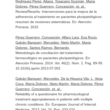
Rodriguez Perez, Aitana, Tosacano Guzmán, Maria
Dolores, Pérez Guerrero, Concepción, et. al.:
Review/Reseña: Intervenciones para la mejora de la
adherencia al tratamiento en pacientes pluripatológicos:
resumen de revsiones sistemáticas.
En: Atención
Primaria
. 2015
Pérez Guerrero, Concepción, Alfaro Lara, Eva Rocio,
Galván Banqueri, Mercedes, Nieto Martín, Maria
Dolores, Santos Ramos, Bernardo:
Metodología de conciliación del tratamiento
farmacológico en pacientes pluripatológicos.
En:
Atención Primaria
. 2014. Vol. 46(2). Núm. 2. Pag. 89-99.
10.1016/j.aprim.2013.07.002
Galván Banqueri, Mercedes, De la Higuera Vila, L, Vega
Coca, María Dolores, Nieto Martín, Maria Dolores, Pérez
Guerrero, Concepción, et. al.:
Reliability of a questionaire for pharmacological
treatment appropiateness in patients with multiple
chronic conditions.
En: European Journal of Internal
Medicine
. 2013. Vol. 24. Pag. 420-424