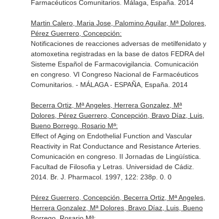
Farmacéuticos Comunitarios. Málaga, España. 2014
Martin Calero, Maria Jose, Palomino Aguilar, Mª Dolores,
Pérez Guerrero, Concepción:
Notificaciones de reacciones adversas de metilfenidato y
atomoxetina registradas en la base de datos FEDRA del
Sisteme Español de Farmacovigilancia. Comunicación
en congreso. VI Congreso Nacional de Farmacéuticos
Comunitarios. - MÁLAGA - ESPAÑA, España. 2014
Becerra Ortiz, Mª Angeles, Herrera Gonzalez, Mª
Dolores, Pérez Guerrero, Concepción, Bravo Díaz, Luis,
Bueno Borrego, Rosario Mª:
Effect of Aging on Endothelial Function and Vascular
Reactivity in Rat Conductance and Resistance Arteries.
Comunicación en congreso. II Jornadas de Lingüística.
Facultad de Filosofia y Letras. Universidad de Cádiz.
2014. Br. J. Pharmacol. 1997, 122: 238p. 0. 0
Pérez Guerrero, Concepción, Becerra Ortiz, Mª Angeles,
Herrera Gonzalez, Mª Dolores, Bravo Díaz, Luis, Bueno
Borrego, Rosario Mª: