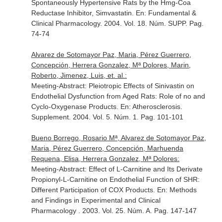
Spontaneously Hypertensive Rats by the Hmg-Coa
Reductase Inhibitor, Simvastatin.
En: Fundamental &
Clinical Pharmacology
. 2004. Vol. 18. Núm. SUPP. Pag.
74-74
Alvarez de Sotomayor Paz, Maria, Pérez Guerrero,
Concepción, Herrera Gonzalez, Mª Dolores, Marin,
Roberto, Jimenez, Luis, et. al.:
Meeting-Abstract: Pleiotropic Effects of Sinivastin on
Endothelial Dysfunction from Aged Rats: Role of no and
Cyclo-Oxygenase Products.
En: Atherosclerosis.
Supplement
. 2004. Vol. 5. Núm. 1. Pag. 101-101
Bueno Borrego, Rosario Mª, Alvarez de Sotomayor Paz,
Maria, Pérez Guerrero, Concepción, Marhuenda
Requena, Elisa, Herrera Gonzalez, Mª Dolores:
Meeting-Abstract: Effect of L-Carnitine and Its Derivate
Propionyl-L-Carnitine on Endothelial Function of SHR:
Different Participation of COX Products.
En: Methods
and Findings in Experimental and Clinical
Pharmacology
. 2003. Vol. 25. Núm. A. Pag. 147-147