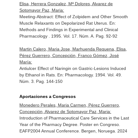
Elisa, Herrera Gonzalez, Mª Dolores, Alvarez de
Sotomayor Paz, Maria:
Meeting-Abstract: Effect of Zolpidem and Other Smooth
Muscle Relaxants on Depolarized Rat Uterus.
En:
Methods and Findings in Experimental and Clinical
Pharmacology
. 1995. Vol. 17. Núm. A. Pag. 92-92
Martin Calero, Maria Jose, Marhuenda Requena, Elisa,
Pérez Guerrero, Concepción, Franco Gómez, José
María:
Antiulcer Effect of Naringin on Gastric-Lesions Induced
by Ethanol in Rats.
En: Pharmacology
. 1994. Vol. 49.
Núm. 3. Pag. 144-150
Aportaciones a Congresos
Monedero Perales, Maria Carmen, Pérez Guerrero,
Concepción, Alvarez de Sotomayor Paz, Maria:
Introduction of Pharmaceutical Care Services in the Last
Year of the Pharmacy Degree. Poster en Congreso.
EAFP2004 Annual Conference. Bergen, Noruega. 2024