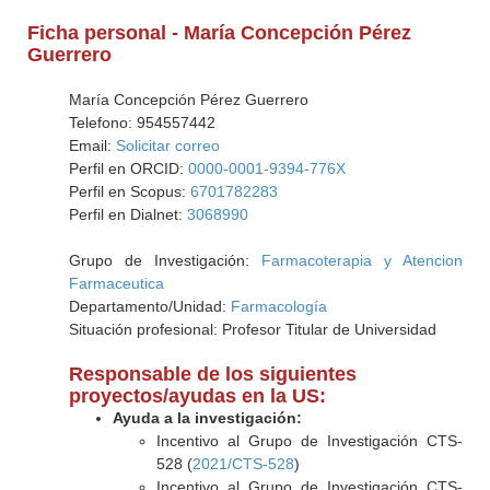
Ficha personal - María Concepción Pérez
Guerrero
María Concepción Pérez Guerrero
Telefono: 954557442
Email:
Solicitar correo
Perfil en ORCID:
0000-0001-9394-776X
Perfil en Scopus:
6701782283
Perfil en Dialnet:
3068990
Grupo de Investigación:
Farmacoterapia y Atencion
Farmaceutica
Departamento/Unidad:
Farmacología
Situación profesional: Profesor Titular de Universidad
Responsable de los siguientes
proyectos/ayudas en la US:
Ayuda a la investigación:
Incentivo al Grupo de Investigación CTS-
528 (
2021/CTS-528
)
Incentivo al Grupo de Investigación CTS-