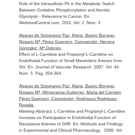
Role of the Intracellular Ph in the Metabolic Switch
Between Oxidative Phosphorylation and Aerobic
Glycolysis - Relevance to Cancer.
En:
WebmedCentral.com
. 2011. Vol. 2. Núm. 3
Alvarez de Sotomayor Paz, Maria, Bueno Borrego,
Rosario Mª, Pérez Guerrero, Concepción, Herrera
Gonzalez, Mª Dolores:
Effect of L-Carnitine and Propionyl-L-Carnitine on
Endothelial Function of Small Mesenteric Arteries from
Shr.
En: Journal of Vascular Research
. 2007. Vol. 44.
Núm. 5. Pag. 354-364
Alvarez de Sotomayor Paz, Maria, Bueno Borrego,
Rosario Mª, Mingorance Gutierrez, Maria del Carmen,
Pérez Guerrero, Concepción, Rodriguez Rodriguez,
Rosalia:
Meeting-Abstract: L-Carnitine and Propionyl-L-Carnitine
Increase no Participation in Endothelial Function of
Resistance Arteries of SHR.
En: Methods and Findings
in Experimental and Clinical Pharmacology
. 2006. Vol.