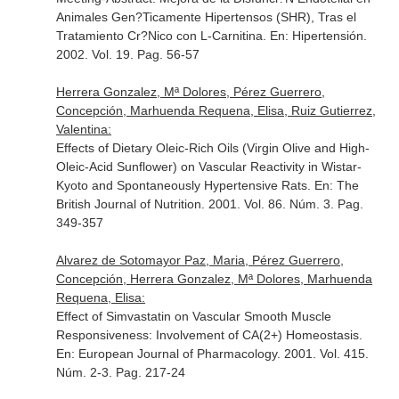
Animales Gen?Ticamente Hipertensos (SHR), Tras el
Tratamiento Cr?Nico con L-Carnitina.
En: Hipertensión
.
2002. Vol. 19. Pag. 56-57
Herrera Gonzalez, Mª Dolores, Pérez Guerrero,
Concepción, Marhuenda Requena, Elisa, Ruiz Gutierrez,
Valentina:
Effects of Dietary Oleic-Rich Oils (Virgin Olive and High-
Oleic-Acid Sunflower) on Vascular Reactivity in Wistar-
Kyoto and Spontaneously Hypertensive Rats.
En: The
British Journal of Nutrition
. 2001. Vol. 86. Núm. 3. Pag.
349-357
Alvarez de Sotomayor Paz, Maria, Pérez Guerrero,
Concepción, Herrera Gonzalez, Mª Dolores, Marhuenda
Requena, Elisa:
Effect of Simvastatin on Vascular Smooth Muscle
Responsiveness: Involvement of CA(2+) Homeostasis.
En: European Journal of Pharmacology
. 2001. Vol. 415.
Núm. 2-3. Pag. 217-24