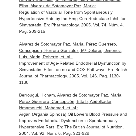
Elisa, Alvarez de Sotomayor Paz, Maria:
Regulation of Vascular Tone from Spontaneously
Hypertensive Rats by the Hmg-Coa Reductase Inhibitor,
Simvastatin.
En: Pharmacology
. 2005. Vol. 74. Núm. 4.
Pag. 209-215
Alvarez de Sotomayor Paz, Maria, Pérez Guerrero,
Concepción, Herrera Gonzalez, Mª Dolores, Jimenez,
Luis, Marin, Roberto, et. al.:
Improvement of Age-Related Endothelial Dysfunction by
Simvastatin: Effect on no and COX Pathways.
En: British
Journal of Pharmacology
. 2005. Vol. 146. Pag. 1130-
1138
Berrougui, Hicham, Alvarez de Sotomayor Paz, Maria,
Pérez Guerrero, Concepción, Ettaib, Abdelkader,
Hmamouchi, Mohamed, et. al.:
Argan (Argania Spinosa) Oil Lowers Blood Pressure and
Improves Endothelial Dysfunction in Spontaneously
Hypertensive Rats.
En: The British Journal of Nutrition
.
2004. Vol. 92. Núm. 6. Pag. 921-929