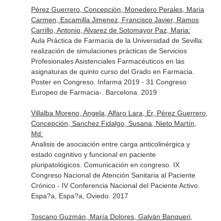
Pérez Guerrero, Concepción, Monedero Perales, Maria
Carmen, Escamilla Jimenez, Francisco Javier, Ramos
Carrillo, Antonio, Alvarez de Sotomayor Paz, Maria:
Aula Práctica de Farmacia de la Universidad de Sevilla:
realización de simulaciones prácticas de Servicios
Profesionales Asistenciales Farmacéuticos en las
asignaturas de quinto curso del Grado en Farmacia.
Poster en Congreso. Infarma 2019 - 31 Congreso
Europeo de Farmacia-. Barcelona. 2019
Villalba Moreno, Angela, Alfaro Lara, Er, Pérez Guerrero,
Concepción, Sanchez Fidalgo, Susana, Nieto Martín,
Md:
Analisis de asociación entre carga anticolinérgica y
estado cognitivo y funcional en paciente
pluripatológicos. Comunicación en congreso. IX
Congreso Nacional de Atención Sanitaria al Paciente
Crónico - IV Conferencia Nacional del Paciente Activo.
Espa?a, Espa?a, Oviedo. 2017
Toscano Guzmán, María Dolores, Galván Banqueri,