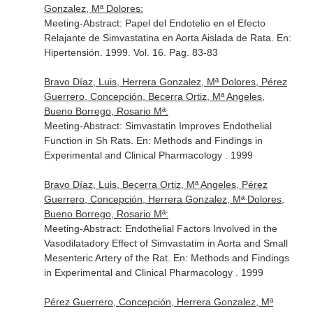
Gonzalez, Mª Dolores:
Meeting-Abstract: Papel del Endotelio en el Efecto
Relajante de Simvastatina en Aorta Aislada de Rata.
En:
Hipertensión
. 1999. Vol. 16. Pag. 83-83
Bravo Díaz, Luis, Herrera Gonzalez, Mª Dolores, Pérez
Guerrero, Concepción, Becerra Ortiz, Mª Angeles,
Bueno Borrego, Rosario Mª:
Meeting-Abstract: Simvastatin Improves Endothelial
Function in Sh Rats.
En: Methods and Findings in
Experimental and Clinical Pharmacology
. 1999
Bravo Díaz, Luis, Becerra Ortiz, Mª Angeles, Pérez
Guerrero, Concepción, Herrera Gonzalez, Mª Dolores,
Bueno Borrego, Rosario Mª:
Meeting-Abstract: Endothelial Factors Involved in the
Vasodilatadory Effect of Simvastatim in Aorta and Small
Mesenteric Artery of the Rat.
En: Methods and Findings
in Experimental and Clinical Pharmacology
. 1999
Pérez Guerrero, Concepción, Herrera Gonzalez, Mª