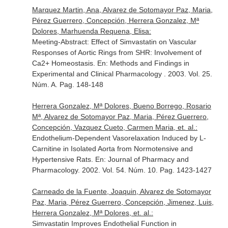
Marquez Martin, Ana, Alvarez de Sotomayor Paz, Maria,
Pérez Guerrero, Concepción, Herrera Gonzalez, Mª
Dolores, Marhuenda Requena, Elisa:
Meeting-Abstract: Effect of Simvastatin on Vascular
Responses of Aortic Rings from SHR: Involvement of
Ca2+ Homeostasis.
En: Methods and Findings in
Experimental and Clinical Pharmacology
. 2003. Vol. 25.
Núm. A. Pag. 148-148
Herrera Gonzalez, Mª Dolores, Bueno Borrego, Rosario
Mª, Alvarez de Sotomayor Paz, Maria, Pérez Guerrero,
Concepción, Vazquez Cueto, Carmen Maria, et. al.:
Endothelium-Dependent Vasorelaxation Induced by L-
Carnitine in Isolated Aorta from Normotensive and
Hypertensive Rats.
En: Journal of Pharmacy and
Pharmacology
. 2002. Vol. 54. Núm. 10. Pag. 1423-1427
Carneado de la Fuente, Joaquin, Alvarez de Sotomayor
Paz, Maria, Pérez Guerrero, Concepción, Jimenez, Luis,
Herrera Gonzalez, Mª Dolores, et. al.:
Simvastatin Improves Endothelial Function in