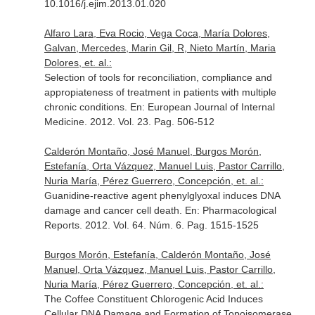
10.1016/j.ejim.2013.01.020
Alfaro Lara, Eva Rocio, Vega Coca, María Dolores,
Galvan, Mercedes, Marin Gil, R, Nieto Martín, Maria
Dolores, et. al.:
Selection of tools for reconciliation, compliance and
appropiateness of treatment in patients with multiple
chronic conditions.
En: European Journal of Internal
Medicine
. 2012. Vol. 23. Pag. 506-512
Calderón Montaño, José Manuel, Burgos Morón,
Estefanía, Orta Vázquez, Manuel Luis, Pastor Carrillo,
Nuria María, Pérez Guerrero, Concepción, et. al.:
Guanidine-reactive agent phenylglyoxal induces DNA
damage and cancer cell death.
En: Pharmacological
Reports
. 2012. Vol. 64. Núm. 6. Pag. 1515-1525
Burgos Morón, Estefanía, Calderón Montaño, José
Manuel, Orta Vázquez, Manuel Luis, Pastor Carrillo,
Nuria María, Pérez Guerrero, Concepción, et. al.:
The Coffee Constituent Chlorogenic Acid Induces
Cellular DNA Damage and Formation of Topoisomerase