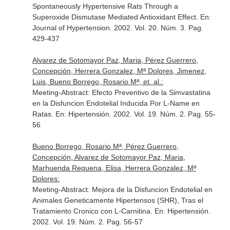
Spontaneously Hypertensive Rats Through a
Superoxide Dismutase Mediated Antioxidant Effect.
En:
Journal of Hypertension
. 2002. Vol. 20. Núm. 3. Pag.
429-437
Alvarez de Sotomayor Paz, Maria, Pérez Guerrero,
Concepción, Herrera Gonzalez, Mª Dolores, Jimenez,
Luis, Bueno Borrego, Rosario Mª, et. al.:
Meeting-Abstract: Efecto Preventivo de la Simvastatina
en la Disfuncion Endotelial Inducida Por L-Name en
Ratas.
En: Hipertensión
. 2002. Vol. 19. Núm. 2. Pag. 55-
56
Bueno Borrego, Rosario Mª, Pérez Guerrero,
Concepción, Alvarez de Sotomayor Paz, Maria,
Marhuenda Requena, Elisa, Herrera Gonzalez, Mª
Dolores:
Meeting-Abstract: Mejora de la Disfuncion Endotelial en
Animales Geneticamente Hipertensos (SHR), Tras el
Tratamiento Cronico con L-Carnitina.
En: Hipertensión
.
2002. Vol. 19. Núm. 2. Pag. 56-57