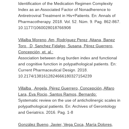
Identification of the Medication Regimen Complexity
Index as an Associated Factor of Nonadherence to
Antiretroviral Treatment in Hiv+Patients.
En: Annals of
Pharmacotherapy
. 2018. Vol. 52. Núm. 9. Pag. 862-867.
10.1177/1060028018766908
Villalba Moreno, Am, Rodríguez Perez, Aitana, Banez
Toro , D, Sanchez Fidalgo, Susana, Pérez Guerrero,
Concepción, et. al.:
Association between drug burden index and functional
and cognitive function in polypathological patients.
En:
Current Pharmaceutical Design
. 2018.
10.2174/1381612824666180327154239
Villalba , Angela, Pérez Guerrero, Concepción, Alfaro
Lara, Eva Rocio, Santos Ramos, Bernardo:
Systematic review on the use of anticholinergic scales in
polypathological patients.
En: Archives of Gerontology
and Geriatrics
. 2016. Pag. 1-8
González Bueno, Javier, Vega Coca, María Dolores,