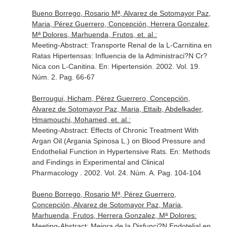
Bueno Borrego, Rosario Mª, Alvarez de Sotomayor Paz,
Maria, Pérez Guerrero, Concepción, Herrera Gonzalez,
Mª Dolores, Marhuenda, Frutos, et. al.:
Meeting-Abstract: Transporte Renal de la L-Carnitina en
Ratas Hipertensas: Influencia de la Administraci?N Cr?
Nica con L-Canitina.
En: Hipertensión
. 2002. Vol. 19.
Núm. 2. Pag. 66-67
Berrougui, Hicham, Pérez Guerrero, Concepción,
Alvarez de Sotomayor Paz, Maria, Ettaib, Abdelkader,
Hmamouchi, Mohamed, et. al.:
Meeting-Abstract: Effects of Chronic Treatment With
Argan Oil (Argania Spinosa L.) on Blood Pressure and
Endothelial Function in Hypertensive Rats.
En: Methods
and Findings in Experimental and Clinical
Pharmacology
. 2002. Vol. 24. Núm. A. Pag. 104-104
Bueno Borrego, Rosario Mª, Pérez Guerrero,
Concepción, Alvarez de Sotomayor Paz, Maria,
Marhuenda, Frutos, Herrera Gonzalez, Mª Dolores:
Meeting-Abstract: Mejora de la Disfunci?N Endotelial en