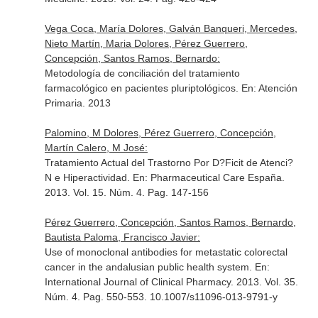
Vega Coca, María Dolores, Galván Banqueri, Mercedes,
Nieto Martín, Maria Dolores, Pérez Guerrero,
Concepción, Santos Ramos, Bernardo:
Metodología de conciliación del tratamiento
farmacológico en pacientes pluriptológicos.
En: Atención
Primaria
. 2013
Palomino, M Dolores, Pérez Guerrero, Concepción,
Martín Calero, M José:
Tratamiento Actual del Trastorno Por D?Ficit de Atenci?
N e Hiperactividad.
En: Pharmaceutical Care España
.
2013. Vol. 15. Núm. 4. Pag. 147-156
Pérez Guerrero, Concepción, Santos Ramos, Bernardo,
Bautista Paloma, Francisco Javier:
Use of monoclonal antibodies for metastatic colorectal
cancer in the andalusian public health system.
En:
International Journal of Clinical Pharmacy
. 2013. Vol. 35.
Núm. 4. Pag. 550-553. 10.1007/s11096-013-9791-y