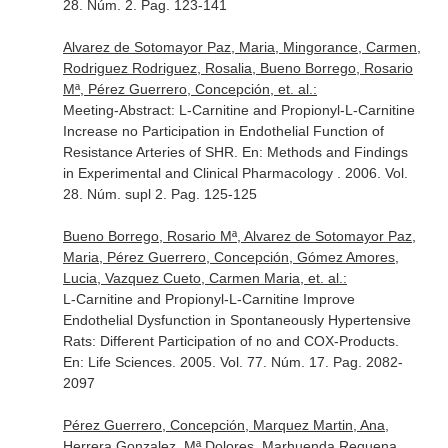
28. Núm. 2. Pag. 123-141
Alvarez de Sotomayor Paz, Maria, Mingorance, Carmen,
Rodriguez Rodriguez, Rosalia, Bueno Borrego, Rosario
Mª, Pérez Guerrero, Concepción, et. al.:
Meeting-Abstract: L-Carnitine and Propionyl-L-Carnitine
Increase no Participation in Endothelial Function of
Resistance Arteries of SHR.
En: Methods and Findings
in Experimental and Clinical Pharmacology
. 2006. Vol.
28. Núm. supl 2. Pag. 125-125
Bueno Borrego, Rosario Mª, Alvarez de Sotomayor Paz,
Maria, Pérez Guerrero, Concepción, Gómez Amores,
Lucia, Vazquez Cueto, Carmen Maria, et. al.:
L-Carnitine and Propionyl-L-Carnitine Improve
Endothelial Dysfunction in Spontaneously Hypertensive
Rats: Different Participation of no and COX-Products.
En: Life Sciences
. 2005. Vol. 77. Núm. 17. Pag. 2082-
2097
Pérez Guerrero, Concepción, Marquez Martin, Ana,
Herrera Gonzalez, Mª Dolores, Marhuenda Requena,