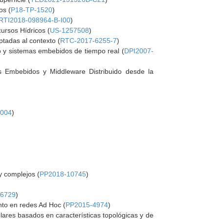
os (
P18-TP-1520
)
RTI2018-098964-B-I00
)
ursos Hídricos (
US-1257508
)
ptadas al contexto (
RTC-2017-6255-7
)
o y sistemas embebidos de tiempo real (
DPI2007-
 Embebidos y Middleware Distribuido desde la
2004
)
y complejos (
PP2018-10745
)
-6729
)
nto en redes Ad Hoc (
PP2015-4974
)
lares basados en características topológicas y de