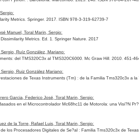
Sergio:
ilarity Metrics. Springer. 2017. ISBN 978-3-319-62739-7
sé Manuel, Toral Marin, Sergio:
issimilarity Metrics. Ed. 1. Springer Nature. 2017
, Sergio, Ruíz González, Mariano:
truments: del TMS320C3x al TMS320C6000. Mc Graw Hill. 2010. 451-4
, Sergio, Ruiz González,Mariano:
Prestaciones de Texas Instruments (Tm) : de la Familia Tms320c3x a 
rrero Garcia, Federico José, Toral Marin, Sergio:
 Basados en el Microcontrolador Mc68hc11 de Motorola: una Visi?N Pr?
ez de la Torre, Rafael Luis, Toral Marin, Sergio:
e los Procesadores Digitales de Se?al : Familia Tms320c3x de Texas 