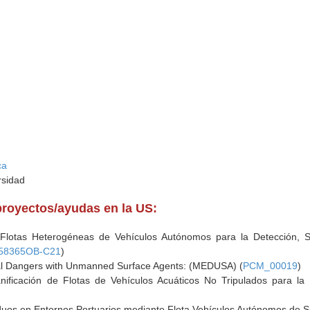
ca
rsidad
proyectos/ayudas en la US:
de Flotas Heterogéneas de Vehículos Autónomos para la Detección,
158365OB-C21
)
tal Dangers with Unmanned Surface Agents: (MEDUSA) (
PCM_00019
)
anificación de Flotas de Vehículos Acuáticos No Tripulados para la
uos en Entornos Portuarios mediante Flota Vehículos Autónomos de Su