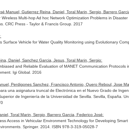
 Manuel, Gutierrez Reina, Daniel, Toral Marin, Sergio, Barrero Garci
for Wireless Multi-hop Ad hoc Network Optimization Problems in Disast
ns
. CRC Press - Taylor & Francis Group. 2017
:
 Surface Vehicle for Water Quality Monitoring using Evolutionary Com
na, Daniel, Sanchez Garcia, Jesus, Toral Marin, Sergio:
nbiased and Reliable Evaluation of MANET Communication Protocols i
ement
. Igi Global. 2016
Manuel, Perdigones Sanchez, Francisco Antonio, Quero Reboul, Jose Manu
ra una asignatura truncal de Electrónica en el Nuevo Grado de Ingeni
uperior de Ingeniería de la Universidad de Sevilla
. Sevilla, España. Un
70
niel, Toral Marin, Sergio, Barrero Garcia, Federico José:
less Access in Vehicular Environment Technology for Developing Smart 
nvironments
. Springer. 2014. ISBN 978-3-319-05028-7