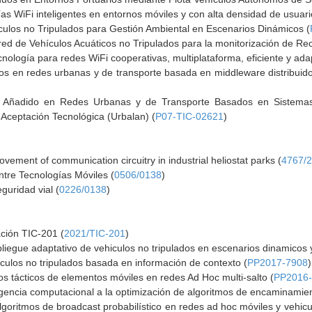
as WiFi inteligentes en entornos móviles y con alta densidad de usuari
culos no Tripulados para Gestión Ambiental en Escenarios Dinámicos (
red de Vehículos Acuáticos no Tripulados para la monitorización de Rec
ología para redes WiFi cooperativas, multiplataforma, eficiente y ada
cios en redes urbanas y de transporte basada en middleware distribuid
r Añadido en Redes Urbanas y de Transporte Basados en Sistemas
 Aceptación Tecnológica (Urbalan) (
P07-TIC-02621
)
vement of communication circuitry in industrial heliostat parks (
4767/
ntre Tecnologías Móviles (
0506/0138
)
guridad vial (
0226/0138
)
ación TIC-201 (
2021/TIC-201
)
liegue adaptativo de vehiculos no tripulados en escenarios dinamicos 
culos no tripulados basada en información de contexto (
PP2017-7908
)
s tácticos de elementos móviles en redes Ad Hoc multi-salto (
PP2016
ligencia computacional a la optimización de algoritmos de encaminamie
oritmos de broadcast probabilístico en redes ad hoc móviles y vehicu