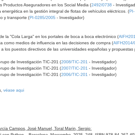
os Productos Aseguradores en los Social Media (
2492/0738
- Investigad
ia energética en la gestión integral de flotas de vehículos eléctricos. (
PI
ico y transporte (
PI-0285/2005
- Investigador)
e la "Cola Larga" en los portales de boca a boca electrónico (
AIFH201
dia como medios de influencia en las decisiones de compra (
AIFH2014/
 a los puestos directivos de las universidades españolas y propuestas p
Grupo de Investigación TIC-201 (
2008/TIC-201
- Investigador)
Grupo de Investigación TIC-201 (
2007/TIC-201
- Investigador)
Grupo de Investigación TIC-201 (
2006/TIC-201
- Investigador)
s,
véase aqui
arcía Campos, José Manuel, Toral Marin, Sergio:
Pi con Python. . Barcelona. Marcombo. 2025. 248. ISBN 978-84-267-4