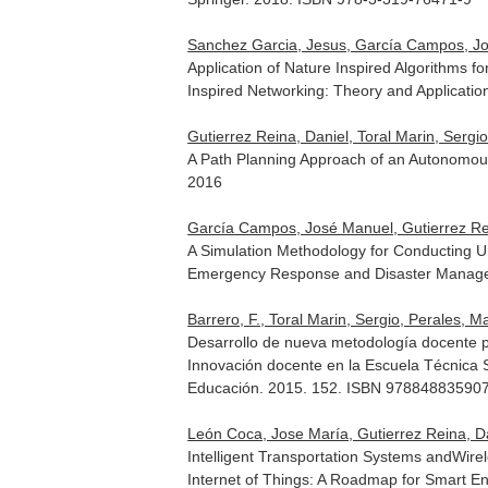
Sanchez Garcia, Jesus, García Campos, José
Application of Nature Inspired Algorithms 
Inspired Networking: Theory and Applicatio
Gutierrez Reina, Daniel, Toral Marin, Sergio
A Path Planning Approach of an Autonomous
2016
García Campos, José Manuel, Gutierrez Rei
A Simulation Methodology for Conducting U
Emergency Response and Disaster Manag
Barrero, F., Toral Marin, Sergio, Perales, 
Desarrollo de nueva metodología docente pa
Innovación docente en la Escuela Técnica S
Educación. 2015. 152. ISBN 97884883590
León Coca, Jose María, Gutierrez Reina, Da
Intelligent Transportation Systems andWire
Internet of Things: A Roadmap for Smart E