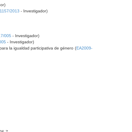
or)
-1157/2013
- Investigador)
7/005
- Investigador)
005
- Investigador)
ara la igualdad participativa de género (
EA2009-
026-7