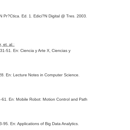
Pr?Ctica. Ed. 1. Edici?N Digital @ Tres. 2003.
et. al.:
. 31-51.
En: Ciencia y Arte X, Ciencias y
-28.
En: Lecture Notes in Computer Science
.
1-61.
En: Mobile Robot: Motion Control and Path
63-95.
En: Applications of Big Data Analytics
.