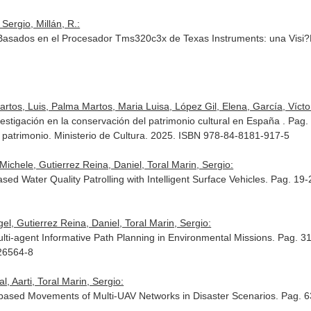
Sergio, Millán, R.:
Basados en el Procesador Tms320c3x de Texas Instruments: una Visi?N 
tos, Luis, Palma Martos, Maria Luisa, López Gil, Elena, García, Víctor, 
vestigación en la conservación del patrimonio cultural en España . Pag
 patrimonio
. Ministerio de Cultura. 2025. ISBN 978-84-8181-917-5
Michele, Gutierrez Reina, Daniel, Toral Marin, Sergio:
ed Water Quality Patrolling with Intelligent Surface Vehicles. Pag. 19
l, Gutierrez Reina, Daniel, Toral Marin, Sergio:
ti-agent Informative Path Planning in Environmental Missions. Pag. 3
-26564-8
, Aarti, Toral Marin, Sergio:
-based Movements of Multi-UAV Networks in Disaster Scenarios. Pag. 