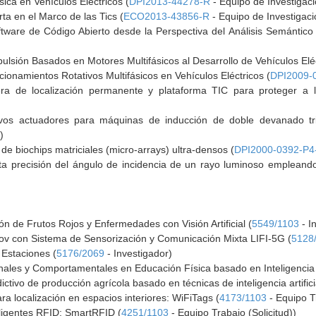
sica en Vehículos Eléctricos (
DPI2013-44278-R
- Equipo de Investigaci
ta en el Marco de las Tics (
ECO2013-43856-R
- Equipo de Investigaci
ftware de Código Abierto desde la Perspectiva del Análisis Semántico 
ulsión Basados en Motores Multifásicos al Desarrollo de Vehículos Eléc
cionamientos Rotativos Multifásicos en Vehículos Eléctricos (
DPI2009-
era de localización permanente y plataforma TIC para proteger a 
vos actuadores para máquinas de inducción de doble devanado trif
)
e biochips matriciales (micro-arrays) ultra-densos (
DPI2000-0392-P4
ta precisión del ángulo de incidencia de un rayo luminoso empleand
ón de Frutos Rojos y Enfermedades con Visión Artificial (
5549/1103
- I
 Rov con Sistema de Sensorización y Comunicación Mixta LIFI-5G (
5128
 Estaciones (
5176/2069
- Investigador)
nales y Comportamentales en Educación Física basado en Inteligencia Ar
tivo de producción agrícola basado en técnicas de inteligencia artifici
ra localización en espacios interiores: WiFiTags (
4173/1103
- Equipo Tr
eligentes RFID: SmartRFID (
4251/1103
- Equipo Trabajo (Solicitud))