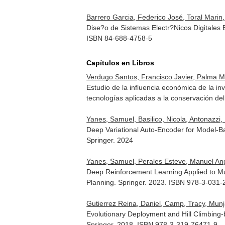
Barrero Garcia, Federico José, Toral Marin, 
Dise?o de Sistemas Electr?Nicos Digitales 
ISBN 84-688-4758-5
Capítulos en Libros
Verdugo Santos, Francisco Javier, Palma Mar
Estudio de la influencia económica de la in
tecnologías aplicadas a la conservación del
Yanes, Samuel, Basilico, Nicola, Antonazzi, 
Deep Variational Auto-Encoder for Model-Bas
Springer. 2024
Yanes, Samuel, Perales Esteve, Manuel Ange
Deep Reinforcement Learning Applied to Mul
Planning
. Springer. 2023. ISBN 978-3-031
Gutierrez Reina, Daniel, Camp, Tracy, Munjal
Evolutionary Deployment and Hill Climbing
Springer. 2018. ISBN 978-3-319-76471-9