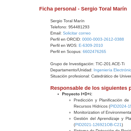
Ficha personal - Sergio Toral Marín
Sergio Toral Marín
Telefono: 954481293
Email:
Solicitar correo
Perfil en ORCID:
0000-0003-2612-0388
Perfil en WOS:
E-6309-2010
Perfil en Scopus:
6602476265
Grupo de Investigación: TIC-201 ACE-Ti
Departamento/Unidad:
Ingeniería Electróni
Situación profesional: Catedrático de Unive
Responsable de los siguientes 
Proyecto I+D+i:
Predicción y Planificación 
Recursos Hídricos (
PID2024-
Monitorization of Environmen
Gestión del Aprendizaje y Pl
(
PID2021-126921OB-C21
)
Sistema de Detección de Resid