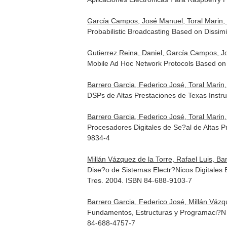
García Campos, José Manuel, Toral Marin, 
Probabilistic Broadcasting Based on Dissim
Gutierrez Reina, Daniel, García Campos, Jo
Mobile Ad Hoc Network Protocols Based on D
Barrero Garcia, Federico José, Toral Marin
DSPs de Altas Prestaciones de Texas Ins
Barrero Garcia, Federico José, Toral Marin
Procesadores Digitales de Se?al de Altas 
9834-4
Millán Vázquez de la Torre, Rafael Luis, Ba
Dise?o de Sistemas Electr?Nicos Digitales
Tres. 2004. ISBN 84-688-9103-7
Barrero Garcia, Federico José, Millán Vázqu
Fundamentos, Estructuras y Programaci?N d
84-688-4757-7