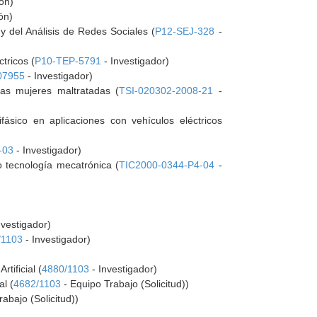
ón)
ón)
y del Análisis de Redes Sociales (
P12-SEJ-328
-
tricos (
P10-TEP-5791
- Investigador)
07955
- Investigador)
las mujeres maltratadas (
TSI-020302-2008-21
-
ásico en aplicaciones con vehículos eléctricos
-03
- Investigador)
o tecnología mecatrónica (
TIC2000-0344-P4-04
-
nvestigador)
/1103
- Investigador)
tificial (
4880/1103
- Investigador)
al (
4682/1103
- Equipo Trabajo (Solicitud))
abajo (Solicitud))