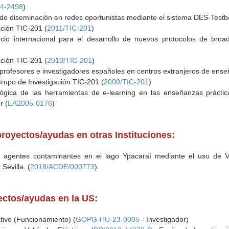
4-2498
)
e diseminación en redes oportunistas mediante el sistema DES-Testb
ación TIC-201 (
2011/TIC-201
)
cio internacional para el desarrollo de nuevos protocolos de broad
ación TIC-201 (
2010/TIC-201
)
rofesores e investigadores españoles en centros extranjeros de enseñ
Grupo de Investigación TIC-201 (
2009/TIC-201
)
lógica de las herramientas de e-learning en las enseñanzas práctic
r (
EA2005-0176
)
royectos/ayudas en otras Instituciones:
 agentes contaminantes en el lago Ypacaraí mediante el uso de Ve
Sevilla. (
2018/ACDE/000773
)
yectos/ayudas en la US:
tivo (Funcionamiento) (
GOPG-HU-23-0005
- Investigador)