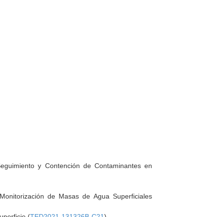
 Seguimiento y Contención de Contaminantes en
 Monitorización de Masas de Agua Superficiales
perficie (
TED2021-131326B-C21
)