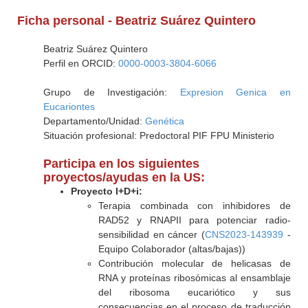
Ficha personal - Beatriz Suárez Quintero
Beatriz Suárez Quintero
Perfil en ORCID:
0000-0003-3804-6066
Grupo de Investigación:
Expresion Genica en
Eucariontes
Departamento/Unidad:
Genética
Situación profesional: Predoctoral PIF FPU Ministerio
Participa en los siguientes
proyectos/ayudas en la US:
Proyecto I+D+i:
Terapia combinada con inhibidores de
RAD52 y RNAPII para potenciar radio-
sensibilidad en cáncer (
CNS2023-143939
-
Equipo Colaborador (altas/bajas))
Contribución molecular de helicasas de
RNA y proteínas ribosómicas al ensamblaje
del ribosoma eucariótico y sus
consecuencias en el proceso de traducción