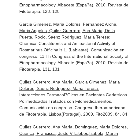
Etnopharmacology. Albacete (Espa?a). 2010. Revista de
Fitoterapia. 128. 128
Garcia Gimenez, Maria Dolores, Fernandez Arche,
Maria Angeles, Quilez Guerrero, Ana Maria, De la
Puerta, Rocio, Saenz Rodriguez, Maria Teresa:
Chemical Constituents and Antibacterial Activity of
Rosmarinus Officinalis L. (Labiatae). Comunicación en
congreso. 11 Th Congress of the International Society of
Etnopharmacology. Albacete (Espa?a). 2010. Revista de
Fitoterapia. 131. 131
Quilez Guerrero, Ana Maria, Garcia Gimenez, Maria
Dolores, Saenz Rodriguez, Maria Teresa:
Interacciones Farmacol?Gicas en Pacientes Geriatricos
Polimedicados Tratados con Fitomedicamentos.
Comunicación en congreso. Congreso Iberoamericano
de Fitoterapia. Lisboa(Portugal). 2009. Fito2009. 84. 84
Quilez Guerrero, Ana Maria, Dominguez, Maria Dolores,
Cuenca, Francisca, Justo Villalobos,Isabela, Martin