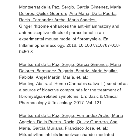
Montserrat de la Paz, Sergio, Garcia Gimenez, Maria
Dolores, Quilez Guerrero, Ana Maria, De la Puerta,
Rocio, Fernandez Arche, Maria Angeles:
Ginger rhizome enhances the anti-inflammatory and
anti-nociceptive effects of paracetamol in an
experimental mouse model of fibromyalgia.
En:
Inflammopharmacology
. 2018. 10.1007/s10787-018-
0450-8
Montserrat de la Paz, Sergio, Garcia Gimenez, Maria
Dolores, Bermudez Pulgarin, Beatriz, Marín Aguilar,
Fabiola, Ángel Martín, María, et. al.:
Meeting-Abstract: Hemp (Cannabis sativa L.) seed oil as
a source of bioactive compounds for the treatment of
fibromyalgia-related symptoms.
En: Basic & Clinical
Pharmacology & Toxicology
. 2017. Vol. 121
Montserrat de la Paz, Sergio, Fernandez Arche, Maria
Angeles, De la Puerta, Rocio, Quilez Guerrero, Ana
Maria, García Muriana, Francisco Jose, et. al.:
Mitraphylline inhibits lipopolysaccharide-mediated