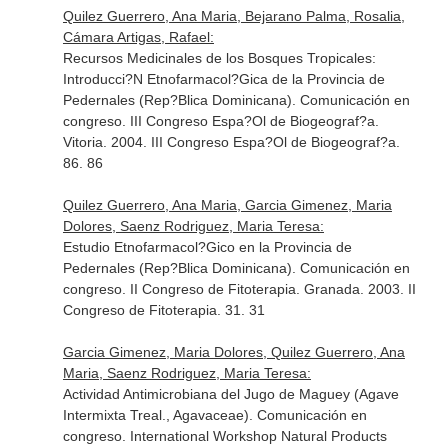
Quilez Guerrero, Ana Maria, Bejarano Palma, Rosalia,
Cámara Artigas, Rafael:
Recursos Medicinales de los Bosques Tropicales:
Introducci?N Etnofarmacol?Gica de la Provincia de
Pedernales (Rep?Blica Dominicana). Comunicación en
congreso. III Congreso Espa?Ol de Biogeograf?a.
Vitoria. 2004. III Congreso Espa?Ol de Biogeograf?a.
86. 86
Quilez Guerrero, Ana Maria, Garcia Gimenez, Maria
Dolores, Saenz Rodriguez, Maria Teresa:
Estudio Etnofarmacol?Gico en la Provincia de
Pedernales (Rep?Blica Dominicana). Comunicación en
congreso. II Congreso de Fitoterapia. Granada. 2003. II
Congreso de Fitoterapia. 31. 31
Garcia Gimenez, Maria Dolores, Quilez Guerrero, Ana
Maria, Saenz Rodriguez, Maria Teresa:
Actividad Antimicrobiana del Jugo de Maguey (Agave
Intermixta Treal., Agavaceae). Comunicación en
congreso. International Workshop Natural Products