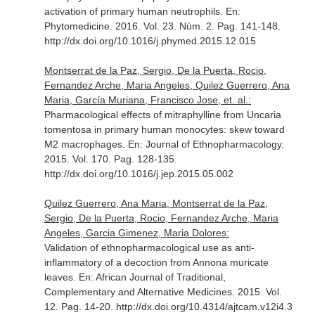
activation of primary human neutrophils.
En:
Phytomedicine
. 2016. Vol. 23. Núm. 2. Pag. 141-148.
http://dx.doi.org/10.1016/j.phymed.2015.12.015
Montserrat de la Paz, Sergio, De la Puerta, Rocio,
Fernandez Arche, Maria Angeles, Quilez Guerrero, Ana
Maria, García Muriana, Francisco Jose, et. al.:
Pharmacological effects of mitraphylline from Uncaria
tomentosa in primary human monocytes: skew toward
M2 macrophages.
En: Journal of Ethnopharmacology
.
2015. Vol. 170. Pag. 128-135.
http://dx.doi.org/10.1016/j.jep.2015.05.002
Quilez Guerrero, Ana Maria, Montserrat de la Paz,
Sergio, De la Puerta, Rocio, Fernandez Arche, Maria
Angeles, Garcia Gimenez, Maria Dolores:
Validation of ethnopharmacological use as anti-
inflammatory of a decoction from Annona muricate
leaves.
En: African Journal of Traditional,
Complementary and Alternative Medicines
. 2015. Vol.
12. Pag. 14-20. http://dx.doi.org/10.4314/ajtcam.v12i4.3