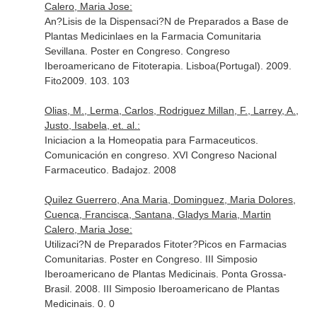
Calero, Maria Jose:
An?Lisis de la Dispensaci?N de Preparados a Base de
Plantas Medicinlaes en la Farmacia Comunitaria
Sevillana. Poster en Congreso. Congreso
Iberoamericano de Fitoterapia. Lisboa(Portugal). 2009.
Fito2009. 103. 103
Olias, M., Lerma, Carlos, Rodriguez Millan, F., Larrey, A.,
Justo, Isabela, et. al.:
Iniciacion a la Homeopatia para Farmaceuticos.
Comunicación en congreso. XVI Congreso Nacional
Farmaceutico. Badajoz. 2008
Quilez Guerrero, Ana Maria, Dominguez, Maria Dolores,
Cuenca, Francisca, Santana, Gladys Maria, Martin
Calero, Maria Jose:
Utilizaci?N de Preparados Fitoter?Picos en Farmacias
Comunitarias. Poster en Congreso. III Simposio
Iberoamericano de Plantas Medicinais. Ponta Grossa-
Brasil. 2008. III Simposio Iberoamericano de Plantas
Medicinais. 0. 0