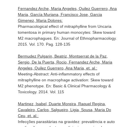
Fernandez Arche, Maria Angeles, Quilez Guerrero, Ana
Maria, García Muriana, Francisco Jose, Garcia
Gimenez, Maria Dolores:
Pharmacological effect of mitraphylline from Uncaria
tomentosa in primary human monocytes: Skew toward
M2 macrophagues.
En: Journal of Ethnopharmacology
.
2015. Vol. 170. Pag. 128-135
Bermudez Pulgarin, Beatriz, Montserrat de la Paz,
Sergio, De la Puerta, Rocio, Fernandez Arche, Maria
Angeles, Quilez Guerrero, Ana Maria, et. al.:
Meeting-Abstract: Anti-inflammatory effects of
mitraphylline on macrophage activation: Skew toward
M2 phenotype.
En: Basic & Clinical Pharmacology &
Toxicology
. 2014. Vol. 115
Martinez, Isabel, Duarte Moreira, Raquel Regina,
Cavaleiro, Carlos, Salgueiro, Ligia, Sousa, Maria Do
Ceu, et. al.:
Infecções parasitárias na gravidez: prevalência e auto