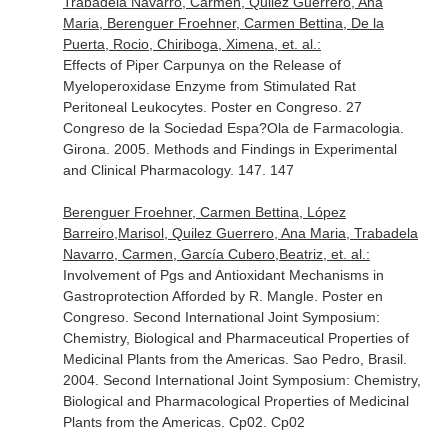
Trabadela Navarro, Carmen, Quilez Guerrero, Ana
Maria, Berenguer Froehner, Carmen Bettina, De la
Puerta, Rocio, Chiriboga, Ximena, et. al.:
Effects of Piper Carpunya on the Release of
Myeloperoxidase Enzyme from Stimulated Rat
Peritoneal Leukocytes. Poster en Congreso. 27
Congreso de la Sociedad Espa?Ola de Farmacologia.
Girona. 2005. Methods and Findings in Experimental
and Clinical Pharmacology. 147. 147
Berenguer Froehner, Carmen Bettina, López
Barreiro,Marisol, Quilez Guerrero, Ana Maria, Trabadela
Navarro, Carmen, García Cubero,Beatriz, et. al.:
Involvement of Pgs and Antioxidant Mechanisms in
Gastroprotection Afforded by R. Mangle. Poster en
Congreso. Second International Joint Symposium:
Chemistry, Biological and Pharmaceutical Properties of
Medicinal Plants from the Americas. Sao Pedro, Brasil.
2004. Second International Joint Symposium: Chemistry,
Biological and Pharmacological Properties of Medicinal
Plants from the Americas. Cp02. Cp02