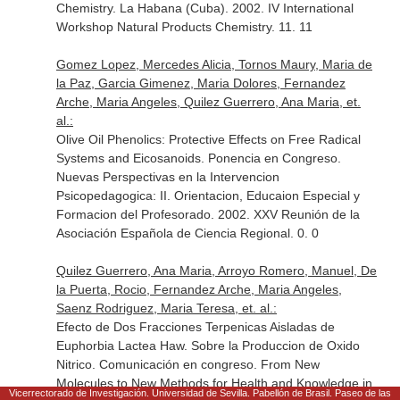
Chemistry. La Habana (Cuba). 2002. IV International
Workshop Natural Products Chemistry. 11. 11
Gomez Lopez, Mercedes Alicia, Tornos Maury, Maria de
la Paz, Garcia Gimenez, Maria Dolores, Fernandez
Arche, Maria Angeles, Quilez Guerrero, Ana Maria, et.
al.:
Olive Oil Phenolics: Protective Effects on Free Radical
Systems and Eicosanoids. Ponencia en Congreso.
Nuevas Perspectivas en la Intervencion
Psicopedagogica: II. Orientacion, Educaion Especial y
Formacion del Profesorado. 2002. XXV Reunión de la
Asociación Española de Ciencia Regional. 0. 0
Quilez Guerrero, Ana Maria, Arroyo Romero, Manuel, De
la Puerta, Rocio, Fernandez Arche, Maria Angeles,
Saenz Rodriguez, Maria Teresa, et. al.:
Efecto de Dos Fracciones Terpenicas Aisladas de
Euphorbia Lactea Haw. Sobre la Produccion de Oxido
Nitrico. Comunicación en congreso. From New
Molecules to New Methods for Health and Knowledge in
Vicerrectorado de Investigación. Universidad de Sevilla. Pabellón de Brasil. Paseo de las