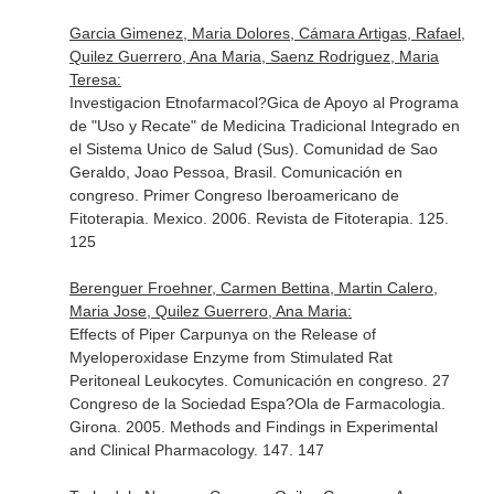
Garcia Gimenez, Maria Dolores, Cámara Artigas, Rafael,
Quilez Guerrero, Ana Maria, Saenz Rodriguez, Maria
Teresa:
Investigacion Etnofarmacol?Gica de Apoyo al Programa
de "Uso y Recate" de Medicina Tradicional Integrado en
el Sistema Unico de Salud (Sus). Comunidad de Sao
Geraldo, Joao Pessoa, Brasil. Comunicación en
congreso. Primer Congreso Iberoamericano de
Fitoterapia. Mexico. 2006. Revista de Fitoterapia. 125.
125
Berenguer Froehner, Carmen Bettina, Martin Calero,
Maria Jose, Quilez Guerrero, Ana Maria:
Effects of Piper Carpunya on the Release of
Myeloperoxidase Enzyme from Stimulated Rat
Peritoneal Leukocytes. Comunicación en congreso. 27
Congreso de la Sociedad Espa?Ola de Farmacologia.
Girona. 2005. Methods and Findings in Experimental
and Clinical Pharmacology. 147. 147