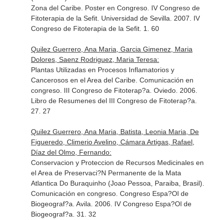
Zona del Caribe. Poster en Congreso. IV Congreso de
Fitoterapia de la Sefit. Universidad de Sevilla. 2007. IV
Congreso de Fitoterapia de la Sefit. 1. 60
Quilez Guerrero, Ana Maria, Garcia Gimenez, Maria
Dolores, Saenz Rodriguez, Maria Teresa:
Plantas Utilizadas en Procesos Inflamatorios y
Cancerosos en el Area del Caribe. Comunicación en
congreso. III Congreso de Fitoterap?a. Oviedo. 2006.
Libro de Resumenes del III Congreso de Fitoterap?a.
27. 27
Quilez Guerrero, Ana Maria, Batista, Leonia Maria, De
Figueredo, Climerio Avelino, Cámara Artigas, Rafael,
Díaz del Olmo, Fernando:
Conservacion y Proteccion de Recursos Medicinales en
el Area de Preservaci?N Permanente de la Mata
Atlantica Do Buraquinho (Joao Pessoa, Paraiba, Brasil).
Comunicación en congreso. Congreso Espa?Ol de
Biogeograf?a. Avila. 2006. IV Congreso Espa?Ol de
Biogeograf?a. 31. 32