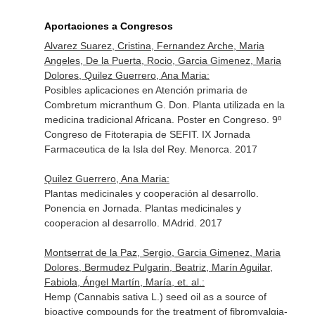
Aportaciones a Congresos
Alvarez Suarez, Cristina, Fernandez Arche, Maria
Angeles, De la Puerta, Rocio, Garcia Gimenez, Maria
Dolores, Quilez Guerrero, Ana Maria:
Posibles aplicaciones en Atención primaria de
Combretum micranthum G. Don. Planta utilizada en la
medicina tradicional Africana. Poster en Congreso. 9º
Congreso de Fitoterapia de SEFIT. IX Jornada
Farmaceutica de la Isla del Rey. Menorca. 2017
Quilez Guerrero, Ana Maria:
Plantas medicinales y cooperación al desarrollo.
Ponencia en Jornada. Plantas medicinales y
cooperacion al desarrollo. MAdrid. 2017
Montserrat de la Paz, Sergio, Garcia Gimenez, Maria
Dolores, Bermudez Pulgarin, Beatriz, Marín Aguilar,
Fabiola, Ángel Martín, María, et. al.:
Hemp (Cannabis sativa L.) seed oil as a source of
bioactive compounds for the treatment of fibromyalgia-