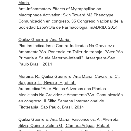
Maria:
Anti-Inflammatory Effects of Mytraphylline on
Macrophage Activation: Skin Toward M2 Phenotype.
Comunicación en congreso. 35 Congreso Nacional de la
Sociedad Espa?Ola de Farmacologia. mADRID. 2014
Quilez Guerrero, Ana Maria:
Plantas Indicadas e Contra-Indicadas Na Gravidez e
Amamenta?Ao. Ponencia en Taller de trabajo. ?Aten?Ao
Primaria a Saude Materno-Infantil?. Araraquara-Sao
Paulo Brasil. 2014
Moreira, R., Quilez Guerrero, Ana Maria, Cavaleiro, C.,
Salgueiro, L., Riveiro, F., et. al.:
Automedica?Ao e Efeitos Adversos das Plantas
Medicinais Na Gravidez e Amamenta?Ao. Comunicación
en congreso. II Sifito Semana Internacional de
Fitoterapia. Sao Paulo, Brasil. 2014
Quilez Guerrero, Ana Maria, Vasconcelos, A., Akerreta,
Silvia, Quirino, Zelma G., Cámara Artigas, Rafael: