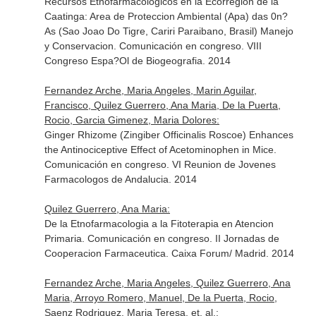
Recursos Etnofarmacologicos en la Ecorregion de la
Caatinga: Area de Proteccion Ambiental (Apa) das 0n?
As (Sao Joao Do Tigre, Cariri Paraibano, Brasil) Manejo
y Conservacion. Comunicación en congreso. VIII
Congreso Espa?Ol de Biogeografia. 2014
Fernandez Arche, Maria Angeles, Marin Aguilar,
Francisco, Quilez Guerrero, Ana Maria, De la Puerta,
Rocio, Garcia Gimenez, Maria Dolores:
Ginger Rhizome (Zingiber Officinalis Roscoe) Enhances
the Antinociceptive Effect of Acetominophen in Mice.
Comunicación en congreso. VI Reunion de Jovenes
Farmacologos de Andalucia. 2014
Quilez Guerrero, Ana Maria:
De la Etnofarmacologia a la Fitoterapia en Atencion
Primaria. Comunicación en congreso. II Jornadas de
Cooperacion Farmaceutica. Caixa Forum/ Madrid. 2014
Fernandez Arche, Maria Angeles, Quilez Guerrero, Ana
Maria, Arroyo Romero, Manuel, De la Puerta, Rocio,
Saenz Rodriguez, Maria Teresa, et. al.: