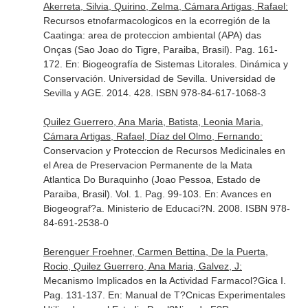
Akerreta, Silvia, Quirino, Zelma, Cámara Artigas, Rafael:
Recursos etnofarmacologicos en la ecorregión de la
Caatinga: area de proteccion ambiental (APA) das
Onças (Sao Joao do Tigre, Paraiba, Brasil). Pag. 161-
172.
En: Biogeografía de Sistemas Litorales. Dinámica y
Conservación
. Universidad de Sevilla. Universidad de
Sevilla y AGE. 2014. 428. ISBN 978-84-617-1068-3
Quilez Guerrero, Ana Maria, Batista, Leonia Maria,
Cámara Artigas, Rafael, Díaz del Olmo, Fernando:
Conservacion y Proteccion de Recursos Medicinales en
el Area de Preservacion Permanente de la Mata
Atlantica Do Buraquinho (Joao Pessoa, Estado de
Paraiba, Brasil). Vol. 1. Pag. 99-103.
En: Avances en
Biogeograf?a
. Ministerio de Educaci?N. 2008. ISBN 978-
84-691-2538-0
Berenguer Froehner, Carmen Bettina, De la Puerta,
Rocio, Quilez Guerrero, Ana Maria, Galvez, J:
Mecanismo Implicados en la Actividad Farmacol?Gica I.
Pag. 131-137.
En: Manual de T?Cnicas Experimentales