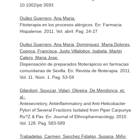
10.1002/ptr.3593
Quilez Guerrero, Ana Maria:
Fitoterapia en los procesos alérgicos.
En: Farmacia
Hispalense
. 2011. Vol. abril. Pag. 24-27
Quilez Guerrero, Ana Maria, Dominguez, Maria Dolores,
Cuenca, Francisca, Justo Villalobos, Isabela, Martin
Calero, Maria Jose:
Dispensación de preparados fitoterápicos en farmacias
comunitarias de Sevilla.
En: Revista de fitoterapia
. 2011.
Vol. 11. Núm. 1. Pag. 53-59
Gilardoni, Souccar, Vidari, Oliveira, De Mendonça, et.
al.:
Antesecretory, Antiinflammatory and Anti-Helicobacter
Pylori of Several Fractions Isolated from Piper Carpunya
Ru?Z & Pav.
En: Journal of Ethnopharmacology
. 2010.
Vol. 128. Pag. 583-589
Trabadelas, Carmen, Sanchez Fidalgo, Susana, Miño,