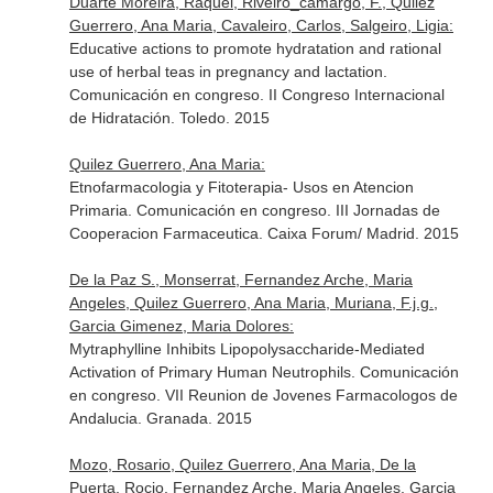
Duarte Moreira, Raquel, Riveiro_camargo, F., Quilez
Guerrero, Ana Maria, Cavaleiro, Carlos, Salgeiro, Ligia:
Educative actions to promote hydratation and rational
use of herbal teas in pregnancy and lactation.
Comunicación en congreso. II Congreso Internacional
de Hidratación. Toledo. 2015
Quilez Guerrero, Ana Maria:
Etnofarmacologia y Fitoterapia- Usos en Atencion
Primaria. Comunicación en congreso. III Jornadas de
Cooperacion Farmaceutica. Caixa Forum/ Madrid. 2015
De la Paz S., Monserrat, Fernandez Arche, Maria
Angeles, Quilez Guerrero, Ana Maria, Muriana, F.j.g.,
Garcia Gimenez, Maria Dolores:
Mytraphylline Inhibits Lipopolysaccharide-Mediated
Activation of Primary Human Neutrophils. Comunicación
en congreso. VII Reunion de Jovenes Farmacologos de
Andalucia. Granada. 2015
Mozo, Rosario, Quilez Guerrero, Ana Maria, De la
Puerta, Rocio, Fernandez Arche, Maria Angeles, Garcia