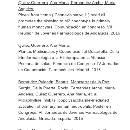
Quilez Guerrero, Ana Maria, Fernandez Arche, Maria
Angeles:
Phytol from hemp ( Cannavis sativa L.) seed oil
promotes the skewing to M2 phenotype in primary
human monocytes. Comunicación en congreso. VII
Reunión de Jóvenes Farmacólogos de Andalucía. 2016
Quilez Guerrero, Ana Maria:
Plantas Medicinales y Cooperación al Desarrollo: De la
Etnofarmacología a la Fitoterapia en la Atención
Primaria de salud. Ponencia en Congreso. IV Jornadas
de Cooperación Farmacéutica. Madrid. 2016
Bermudez Pulgarin, Beatriz, Montserrat de la Paz,
Sergio, De la Puerta, Rocio, Fernandez Arche, Maria
Angeles, Quilez Guerrero, Ana Maria, et. al.:
Mitraphylline inhibits lipopolysaccharide-mediated
activation of primary human neutrophils. Poster en
Congreso. VII Jornadas de Jóvenes Farmacólogos de
Andalucía. Granada, España. 2015