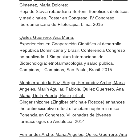
Gimenez, Maria Dolores:
Hoja de Stevia rebaudiana Bertoni: Beneficios dietéticos
y medicinales. Poster en Congreso. IV Congreso
Iberoamericano de Fitoterapia. Lima. 2015
Quilez Guerrero, Ana Maria:
Experiencias en Cooperación Científica al desarrollo:
República Dominicana y Brasil. Conferencia Congreso
no publicada. I Simposium Internacional de
Biotecnología: etnofarmacología y salud pública.
Campinas, - Campinas, Sao Paulo, Brasil. 2015
Montserrat de la Paz, Sergio, Fernandez Arche, Maria
Angeles, Marín Aguilar, Fabiola, Quilez Guerrero, Ana
Maria, De la Puerta, Rocio, et. al.:
Ginger rhizome (Zingiber officinale Roscoe) enhances
the antinociceptive effect of acetaminophen in mice.
Ponencia en Congreso. Vi jornadas de jóvenes
farmacólogos de Andalucía. 2014
Fernandez Arche, Maria Angeles, Quilez Guerrero, Ana