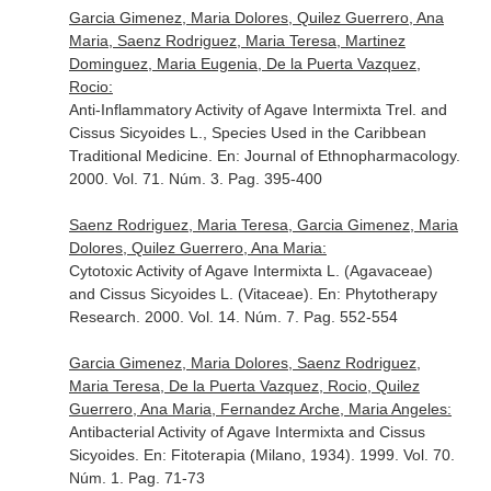
Garcia Gimenez, Maria Dolores, Quilez Guerrero, Ana
Maria, Saenz Rodriguez, Maria Teresa, Martinez
Dominguez, Maria Eugenia, De la Puerta Vazquez,
Rocio:
Anti-Inflammatory Activity of Agave Intermixta Trel. and
Cissus Sicyoides L., Species Used in the Caribbean
Traditional Medicine.
En: Journal of Ethnopharmacology
.
2000. Vol. 71. Núm. 3. Pag. 395-400
Saenz Rodriguez, Maria Teresa, Garcia Gimenez, Maria
Dolores, Quilez Guerrero, Ana Maria:
Cytotoxic Activity of Agave Intermixta L. (Agavaceae)
and Cissus Sicyoides L. (Vitaceae).
En: Phytotherapy
Research
. 2000. Vol. 14. Núm. 7. Pag. 552-554
Garcia Gimenez, Maria Dolores, Saenz Rodriguez,
Maria Teresa, De la Puerta Vazquez, Rocio, Quilez
Guerrero, Ana Maria, Fernandez Arche, Maria Angeles:
Antibacterial Activity of Agave Intermixta and Cissus
Sicyoides.
En: Fitoterapia (Milano, 1934)
. 1999. Vol. 70.
Núm. 1. Pag. 71-73