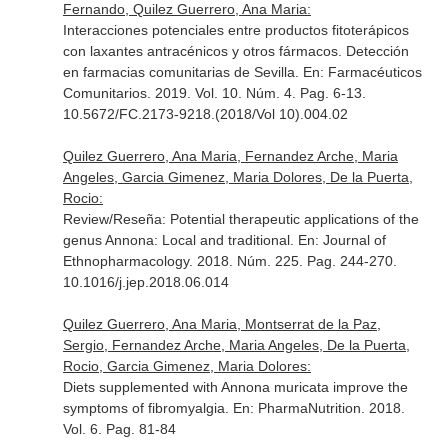
Fernando, Quilez Guerrero, Ana Maria:
Interacciones potenciales entre productos fitoterápicos
con laxantes antracénicos y otros fármacos. Detección
en farmacias comunitarias de Sevilla.
En: Farmacéuticos
Comunitarios
. 2019. Vol. 10. Núm. 4. Pag. 6-13.
10.5672/FC.2173-9218.(2018/Vol 10).004.02
Quilez Guerrero, Ana Maria, Fernandez Arche, Maria
Angeles, Garcia Gimenez, Maria Dolores, De la Puerta,
Rocio:
Review/Reseña: Potential therapeutic applications of the
genus Annona: Local and traditional.
En: Journal of
Ethnopharmacology
. 2018. Núm. 225. Pag. 244-270.
10.1016/j.jep.2018.06.014
Quilez Guerrero, Ana Maria, Montserrat de la Paz,
Sergio, Fernandez Arche, Maria Angeles, De la Puerta,
Rocio, Garcia Gimenez, Maria Dolores:
Diets supplemented with Annona muricata improve the
symptoms of fibromyalgia.
En: PharmaNutrition
. 2018.
Vol. 6. Pag. 81-84