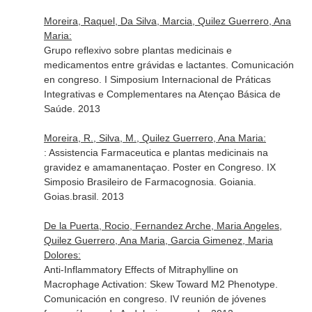
Moreira, Raquel, Da Silva, Marcia, Quilez Guerrero, Ana
Maria:
Grupo reflexivo sobre plantas medicinais e
medicamentos entre grávidas e lactantes. Comunicación
en congreso. I Simposium Internacional de Práticas
Integrativas e Complementares na Atençao Básica de
Saúde. 2013
Moreira, R., Silva, M., Quilez Guerrero, Ana Maria:
: Assistencia Farmaceutica e plantas medicinais na
gravidez e amamanentaçao. Poster en Congreso. IX
Simposio Brasileiro de Farmacognosia. Goiania.
Goias.brasil. 2013
De la Puerta, Rocio, Fernandez Arche, Maria Angeles,
Quilez Guerrero, Ana Maria, Garcia Gimenez, Maria
Dolores:
Anti-Inflammatory Effects of Mitraphylline on
Macrophage Activation: Skew Toward M2 Phenotype.
Comunicación en congreso. IV reunión de jóvenes