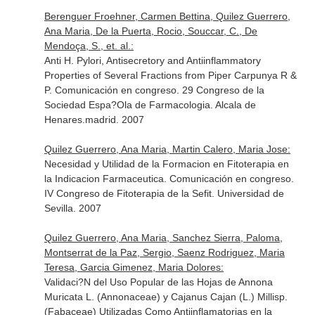
Berenguer Froehner, Carmen Bettina, Quilez Guerrero,
Ana Maria, De la Puerta, Rocio, Souccar, C., De
Mendoça, S., et. al.:
Anti H. Pylori, Antisecretory and Antiinflammatory
Properties of Several Fractions from Piper Carpunya R &
P. Comunicación en congreso. 29 Congreso de la
Sociedad Espa?Ola de Farmacologia. Alcala de
Henares.madrid. 2007
Quilez Guerrero, Ana Maria, Martin Calero, Maria Jose:
Necesidad y Utilidad de la Formacion en Fitoterapia en
la Indicacion Farmaceutica. Comunicación en congreso.
IV Congreso de Fitoterapia de la Sefit. Universidad de
Sevilla. 2007
Quilez Guerrero, Ana Maria, Sanchez Sierra, Paloma,
Montserrat de la Paz, Sergio, Saenz Rodriguez, Maria
Teresa, Garcia Gimenez, Maria Dolores:
Validaci?N del Uso Popular de las Hojas de Annona
Muricata L. (Annonaceae) y Cajanus Cajan (L.) Millisp.
(Fabaceae) Utilizadas Como Antiinflamatorias en la