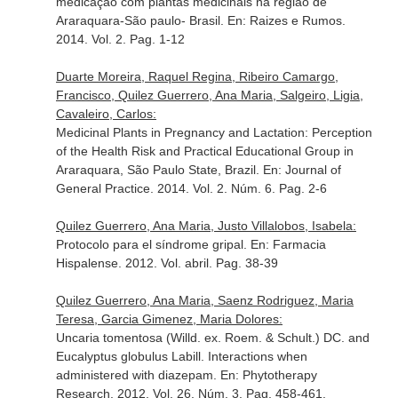
medicação com plantas medicinais na regiao de
Araraquara-São paulo- Brasil.
En: Raizes e Rumos
.
2014. Vol. 2. Pag. 1-12
Duarte Moreira, Raquel Regina, Ribeiro Camargo,
Francisco, Quilez Guerrero, Ana Maria, Salgeiro, Ligia,
Cavaleiro, Carlos:
Medicinal Plants in Pregnancy and Lactation: Perception
of the Health Risk and Practical Educational Group in
Araraquara, São Paulo State, Brazil.
En: Journal of
General Practice
. 2014. Vol. 2. Núm. 6. Pag. 2-6
Quilez Guerrero, Ana Maria, Justo Villalobos, Isabela:
Protocolo para el síndrome gripal.
En: Farmacia
Hispalense
. 2012. Vol. abril. Pag. 38-39
Quilez Guerrero, Ana Maria, Saenz Rodriguez, Maria
Teresa, Garcia Gimenez, Maria Dolores:
Uncaria tomentosa (Willd. ex. Roem. & Schult.) DC. and
Eucalyptus globulus Labill. Interactions when
administered with diazepam.
En: Phytotherapy
Research
. 2012. Vol. 26. Núm. 3. Pag. 458-461.