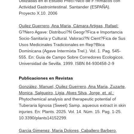
Utilizadas en el Estudio Precl?Nico de F?Rmacos con
Actividad Gastrointestinal
. Santander (ESPAÑA).
Proyecto X.10. 2006
Quilez Guerrero, Ana Maria, Cámara Artigas, Rafael:
G?Nero Agave: Distribuci?N Geogr?Fica e Importancia
Socio-Sanitaria y Cultural. Valoraci?N Cient?Fica de Sus
Usos Medicinales Tradicionales en Rep?Blica
Dominicana (Agave Intermixta Trel.). Vol. 1. Pag. 545-
555.
En: Guia de Campo Sobre Corredores Ecologicos
.
Universidad de Sevilla. 1999. ISBN 84-930458-2-9
Publicaciones en Revistas
González, Manuel, Quilez Guerrero, Ana Maria, Zuzarte,
Monica, Salgueiro, Ligia, Alves Silva, Jorge, et. al.:
Phytochemical analysis and therapeutic potential of
Tuberaria lignosa (Sweet) Samp. aqueous extract in skin
injuries.
En: Plants
. 2025. Vol. 14. Núm. 15. Pag. 1-25.
10.3390/plants14152299.
Garcia Gimenez, Maria Dolores, Caballero Barbero,