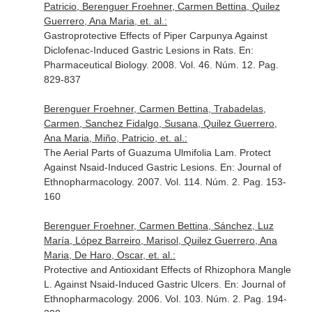
Patricio, Berenguer Froehner, Carmen Bettina, Quilez
Guerrero, Ana Maria, et. al.:
Gastroprotective Effects of Piper Carpunya Against
Diclofenac-Induced Gastric Lesions in Rats.
En:
Pharmaceutical Biology
. 2008. Vol. 46. Núm. 12. Pag.
829-837
Berenguer Froehner, Carmen Bettina, Trabadelas,
Carmen, Sanchez Fidalgo, Susana, Quilez Guerrero,
Ana Maria, Miño, Patricio, et. al.:
The Aerial Parts of Guazuma Ulmifolia Lam. Protect
Against Nsaid-Induced Gastric Lesions.
En: Journal of
Ethnopharmacology
. 2007. Vol. 114. Núm. 2. Pag. 153-
160
Berenguer Froehner, Carmen Bettina, Sánchez, Luz
María, López Barreiro, Marisol, Quilez Guerrero, Ana
Maria, De Haro, Oscar, et. al.:
Protective and Antioxidant Effects of Rhizophora Mangle
L. Against Nsaid-Induced Gastric Ulcers.
En: Journal of
Ethnopharmacology
. 2006. Vol. 103. Núm. 2. Pag. 194-