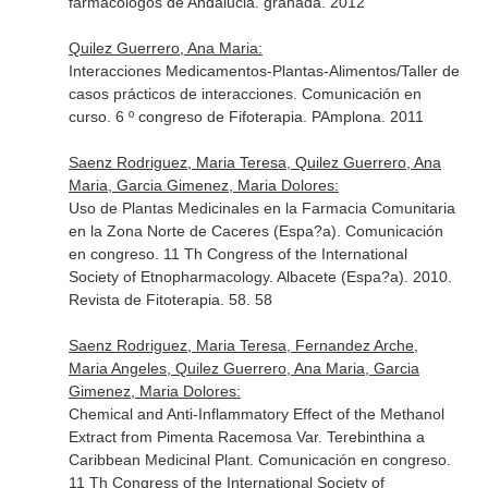
farmacólogos de Andalucia. granada. 2012
Quilez Guerrero, Ana Maria:
Interacciones Medicamentos-Plantas-Alimentos/Taller de
casos prácticos de interacciones. Comunicación en
curso. 6 º congreso de Fifoterapia. PAmplona. 2011
Saenz Rodriguez, Maria Teresa, Quilez Guerrero, Ana
Maria, Garcia Gimenez, Maria Dolores:
Uso de Plantas Medicinales en la Farmacia Comunitaria
en la Zona Norte de Caceres (Espa?a). Comunicación
en congreso. 11 Th Congress of the International
Society of Etnopharmacology. Albacete (Espa?a). 2010.
Revista de Fitoterapia. 58. 58
Saenz Rodriguez, Maria Teresa, Fernandez Arche,
Maria Angeles, Quilez Guerrero, Ana Maria, Garcia
Gimenez, Maria Dolores:
Chemical and Anti-Inflammatory Effect of the Methanol
Extract from Pimenta Racemosa Var. Terebinthina a
Caribbean Medicinal Plant. Comunicación en congreso.
11 Th Congress of the International Society of