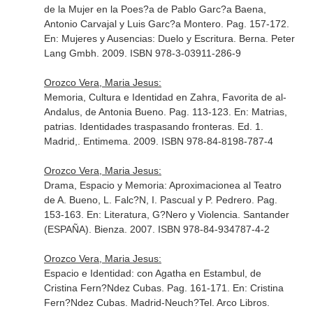
de la Mujer en la Poes?a de Pablo Garc?a Baena,
Antonio Carvajal y Luis Garc?a Montero. Pag. 157-172.
En: Mujeres y Ausencias: Duelo y Escritura
. Berna. Peter
Lang Gmbh. 2009. ISBN 978-3-03911-286-9
Orozco Vera, Maria Jesus:
Memoria, Cultura e Identidad en Zahra, Favorita de al-
Andalus, de Antonia Bueno. Pag. 113-123.
En: Matrias,
patrias. Identidades traspasando fronteras
. Ed. 1.
Madrid,. Entimema. 2009. ISBN 978-84-8198-787-4
Orozco Vera, Maria Jesus:
Drama, Espacio y Memoria: Aproximacionea al Teatro
de A. Bueno, L. Falc?N, I. Pascual y P. Pedrero. Pag.
153-163.
En: Literatura, G?Nero y Violencia
. Santander
(ESPAÑA). Bienza. 2007. ISBN 978-84-934787-4-2
Orozco Vera, Maria Jesus:
Espacio e Identidad: con Agatha en Estambul, de
Cristina Fern?Ndez Cubas. Pag. 161-171.
En: Cristina
Fern?Ndez Cubas
. Madrid-Neuch?Tel. Arco Libros.