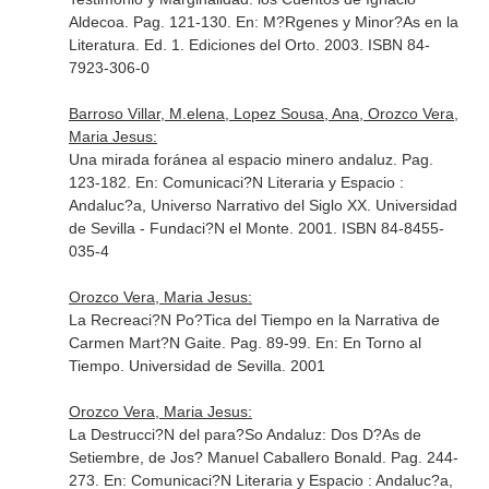
Aldecoa. Pag. 121-130.
En: M?Rgenes y Minor?As en la
Literatura
. Ed. 1. Ediciones del Orto. 2003. ISBN 84-
7923-306-0
Barroso Villar, M.elena, Lopez Sousa, Ana, Orozco Vera,
Maria Jesus:
Una mirada foránea al espacio minero andaluz. Pag.
123-182.
En: Comunicaci?N Literaria y Espacio :
Andaluc?a, Universo Narrativo del Siglo XX
. Universidad
de Sevilla - Fundaci?N el Monte. 2001. ISBN 84-8455-
035-4
Orozco Vera, Maria Jesus:
La Recreaci?N Po?Tica del Tiempo en la Narrativa de
Carmen Mart?N Gaite. Pag. 89-99.
En: En Torno al
Tiempo
. Universidad de Sevilla. 2001
Orozco Vera, Maria Jesus:
La Destrucci?N del para?So Andaluz: Dos D?As de
Setiembre, de Jos? Manuel Caballero Bonald. Pag. 244-
273.
En: Comunicaci?N Literaria y Espacio : Andaluc?a,