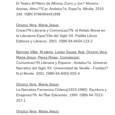
El Teatro M?Nimo de Alfonso Zurro y Jos? Moreno
Arenas. Almu??Car, Andaluc?a, Espa?a. Alhulia. 2015.
246. ISBN 9788494441998
Orozco Vera, Maria Jesus:
Creaci?N Literaria y Comunicaci?N: el Relato Breve en
la Literatura Espa?Ola del Siglo XX. Padilla Libros
Editores y Libreros. 2001. ISBN 84-8434-123-2
Barroso Villar, M.elena, Lopez Sousa, Ana, Orozco Vera,
Maria Jesus, Perez Rojas, Concepcion:
Comunicaci?N Literaria y Espacio : Andaluc?a, Universo
Narrativo del Siglo XX. Universidad de Sevilla - Fundaci?
N el Monte. 2001. ISBN 84-8455-035-4
Orozco Vera, Maria Jesus:
La Narrativa Femenina Chilena(1923-1980): Escritura y
Enajenaci?N. An?Bar Ediciones. 1995. ISBN 84-7013-
257-1
Orozco Vera, Maria Jesus: