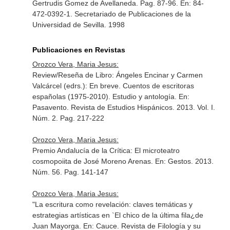
Gertrudis Gomez de Avellaneda. Pag. 87-96.
En: 84-
472-0392-1
. Secretariado de Publicaciones de la
Universidad de Sevilla. 1998
Publicaciones en Revistas
Orozco Vera, Maria Jesus:
Review/Reseña de Libro: Ángeles Encinar y Carmen
Valcárcel (edrs.): En breve. Cuentos de escritoras
españolas (1975-2010). Estudio y antología.
En:
Pasavento. Revista de Estudios Hispánicos
. 2013. Vol. I.
Núm. 2. Pag. 217-222
Orozco Vera, Maria Jesus:
Premio Andalucía de la Crítica: El microteatro
cosmopoiita de José Moreno Arenas.
En: Gestos
. 2013.
Núm. 56. Pag. 141-147
Orozco Vera, Maria Jesus:
"La escritura como revelación: claves temáticas y
estrategias artísticas en `El chico de la última fila¿de
Juan Mayorga.
En: Cauce. Revista de Filología y su