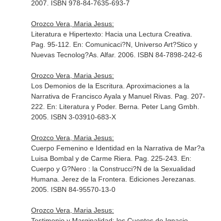
2007. ISBN 978-84-7635-693-7
Orozco Vera, Maria Jesus:
Literatura e Hipertexto: Hacia una Lectura Creativa.
Pag. 95-112.
En: Comunicaci?N, Universo Art?Stico y
Nuevas Tecnolog?As
. Alfar. 2006. ISBN 84-7898-242-6
Orozco Vera, Maria Jesus:
Los Demonios de la Escritura. Aproximaciones a la
Narrativa de Francisco Ayala y Manuel Rivas. Pag. 207-
222.
En: Literatura y Poder
. Berna. Peter Lang Gmbh.
2005. ISBN 3-03910-683-X
Orozco Vera, Maria Jesus:
Cuerpo Femenino e Identidad en la Narrativa de Mar?a
Luisa Bombal y de Carme Riera. Pag. 225-243.
En:
Cuerpo y G?Nero : la Construcci?N de la Sexualidad
Humana
. Jerez de la Frontera. Ediciones Jerezanas.
2005. ISBN 84-95570-13-0
Orozco Vera, Maria Jesus:
Testimonio y Marginalidad: los Cuentos de Ignacio