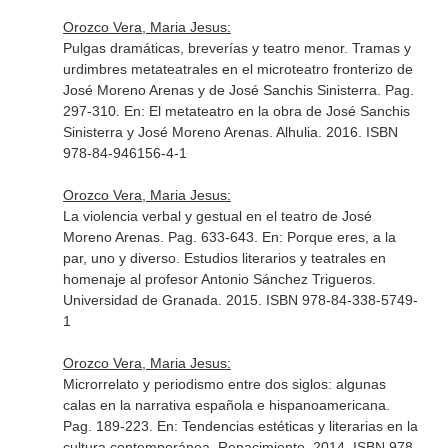
Orozco Vera, Maria Jesus:
Pulgas dramáticas, breverías y teatro menor. Tramas y
urdimbres metateatrales en el microteatro fronterizo de
José Moreno Arenas y de José Sanchis Sinisterra. Pag.
297-310.
En: El metateatro en la obra de José Sanchis
Sinisterra y José Moreno Arenas
. Alhulia. 2016. ISBN
978-84-946156-4-1
Orozco Vera, Maria Jesus:
La violencia verbal y gestual en el teatro de José
Moreno Arenas. Pag. 633-643.
En: Porque eres, a la
par, uno y diverso. Estudios literarios y teatrales en
homenaje al profesor Antonio Sánchez Trigueros
.
Universidad de Granada. 2015. ISBN 978-84-338-5749-
1
Orozco Vera, Maria Jesus:
Microrrelato y periodismo entre dos siglos: algunas
calas en la narrativa española e hispanoamericana.
Pag. 189-223.
En: Tendencias estéticas y literarias en la
cultura contemporánea
. Renacimiento. 2014. ISBN 978-