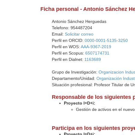
Ficha personal - Antonio Sánchez H
Antonio Sánchez Herguedas
Telefono: 954487204
Email:
Solicitar correo
Perfil en ORCID:
0000-0001-5135-3250
Perfil en WOS:
AAA-9367-2019
Perfil en Scopus:
6507174731
Perfil en Dialnet:
1163689
Grupo de Investigación:
Organizacion Indust
Departamento/Unidad:
Organización Indust
Situación profesional: Profesor Titular de U
Responsable de los siguientes 
Proyecto I+D+i:
Gestión de activos en el nuevo
Participa en los siguientes pro
Proyecto I+D+i: