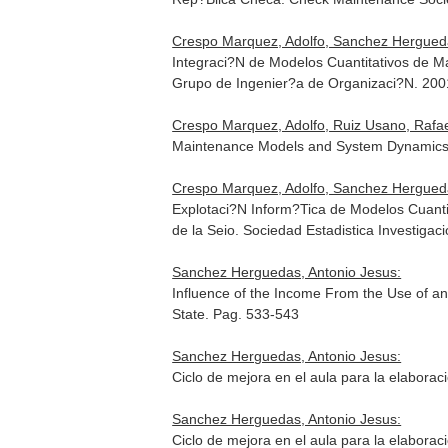
Crespo Marquez, Adolfo, Sanchez Hergueda
Integraci?N de Modelos Cuantitativos de 
Grupo de Ingenier?a de Organizaci?N. 20
Crespo Marquez, Adolfo, Ruiz Usano, Rafa
Maintenance Models and System Dynamics
Crespo Marquez, Adolfo, Sanchez Hergueda
Explotaci?N Inform?Tica de Modelos Cuanti
de la Seio
. Sociedad Estadistica Investiga
Sanchez Herguedas, Antonio Jesus:
Influence of the Income From the Use of an
State. Pag. 533-543
Sanchez Herguedas, Antonio Jesus:
Ciclo de mejora en el aula para la elabor
Sanchez Herguedas, Antonio Jesus:
Ciclo de mejora en el aula para la elabor