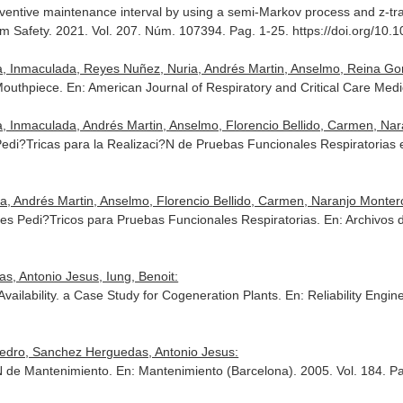
eventive maintenance interval by using a semi-Markov process and z-tra
em Safety
. 2021. Vol. 207. Núm. 107394. Pag. 1-25. https://doi.org/10.
la, Inmaculada, Reyes Nuñez, Nuria, Andrés Martin, Anselmo, Reina Gon
 Mouthpiece.
En: American Journal of Respiratory and Critical Care Medi
a, Inmaculada, Andrés Martin, Anselmo, Florencio Bellido, Carmen, Nar
Pedi?Tricas para la Realizaci?N de Pruebas Funcionales Respiratorias
a, Andrés Martin, Anselmo, Florencio Bellido, Carmen, Naranjo Montero
es Pedi?Tricos para Pruebas Funcionales Respiratorias.
En: Archivos
, Antonio Jesus, Iung, Benoit:
ailability. a Case Study for Cogeneration Plants.
En: Reliability Engi
edro, Sanchez Herguedas, Antonio Jesus:
N de Mantenimiento.
En: Mantenimiento (Barcelona)
. 2005. Vol. 184. P