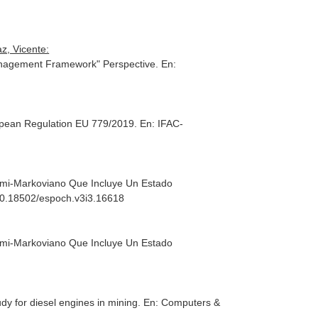
z, Vicente:
 Management Framework" Perspective.
En:
uropean Regulation EU 779/2019.
En: IFAC-
emi-Markoviano Que Incluye Un Estado
 10.18502/espoch.v3i3.16618
emi-Markoviano Que Incluye Un Estado
dy for diesel engines in mining.
En: Computers &