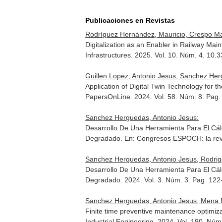
Publicaciones en Revistas
Rodríguez Hernández, Mauricio, Crespo Mar
Digitalization as an Enabler in Railway M
Infrastructures
. 2025. Vol. 10. Núm. 4. 10.
Guillen Lopez, Antonio Jesus, Sanchez Her
Application of Digital Twin Technology for
PapersOnLine
. 2024. Vol. 58. Núm. 8. Pag.
Sanchez Herguedas, Antonio Jesus:
Desarrollo De Una Herramienta Para El Cá
Degradado.
En: Congresos ESPOCH: la rev
Sanchez Herguedas, Antonio Jesus, Rodrig
Desarrollo De Una Herramienta Para El Cá
Degradado. 2024. Vol. 3. Núm. 3. Pag. 12
Sanchez Herguedas, Antonio Jesus, Mena N
Finite time preventive maintenance optimiz
Industrial Engineering
. 2024. Vol. 190. Núm