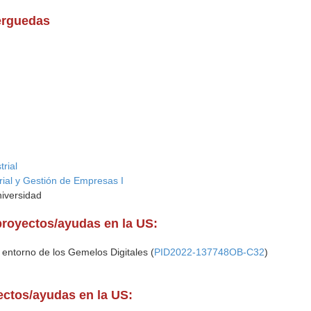
erguedas
rial
rial y Gestión de Empresas I
niversidad
proyectos/ayudas en la US:
 entorno de los Gemelos Digitales (
PID2022-137748OB-C32
)
yectos/ayudas en la US: