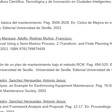
tura Científica, Tecnológica y de Innovación en Ciudades Inteligentes
ón básica del mantenimiento. Pag. 3506-3528.
En: Ciclos de Mejora en e
la. Editorial Universidad de Sevilla. 2021
 Marquez, Adolfo, Rodrigo Muñoz, Francisco:
erval Using a Semi-Markov Process, Z-Transform, and Finite Planning 
l. 2021. ISBN 9781799879435
ación de un plan de mantenimiento bajo el método RCM. Pag. 494-520.
E
niversidad de Sevilla.
. Universidad de Sevilla. Editorial Universidad d
edro, Sanchez Herguedas, Antonio Jesus:
ysis. an Example for Earthmoving Equipment Maintenance. Pag. 76-8
ck Maintenance Society. 2003
edro, Sanchez Herguedas, Antonio Jesus:
and Framework Analysis and Proposal. Pag. 12-17.
En: Proceedings
ety. 2003