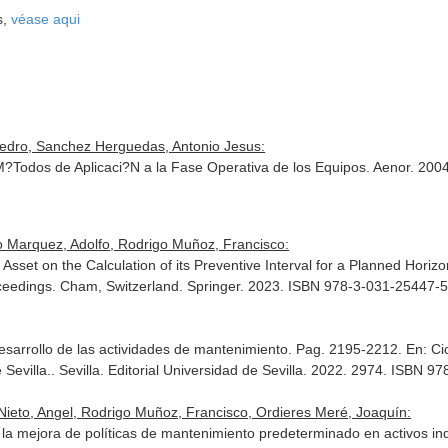
s,
véase aqui
edro, Sanchez Herguedas, Antonio Jesus:
?Todos de Aplicaci?N a la Fase Operativa de los Equipos. Aenor. 20
 Marquez, Adolfo, Rodrigo Muñoz, Francisco:
 Asset on the Calculation of its Preventive Interval for a Planned Ho
ceedings
. Cham, Switzerland. Springer. 2023. ISBN 978-3-031-25447-
desarrollo de las actividades de mantenimiento. Pag. 2195-2212.
En: Ci
Sevilla.
. Sevilla. Editorial Universidad de Sevilla. 2022. 2974. ISBN 
ieto, Angel, Rodrigo Muñoz, Francisco, Ordieres Meré, Joaquín:
a mejora de políticas de mantenimiento predeterminado en activos ind