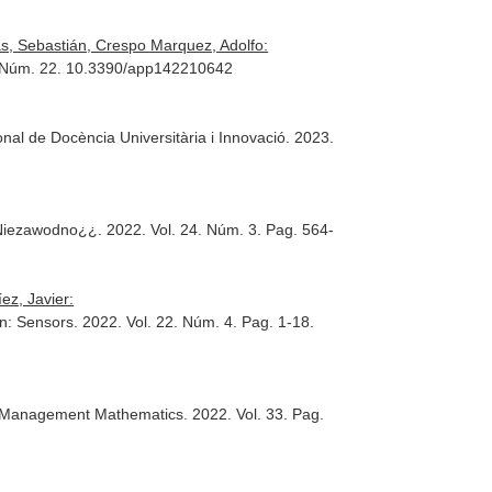
s, Sebastián, Crespo Marquez, Adolfo:
4. Núm. 22. 10.3390/app142210642
nal de Docència Universitària i Innovació
. 2023.
 Niezawodno¿¿
. 2022. Vol. 24. Núm. 3. Pag. 564-
ez, Javier:
n: Sensors
. 2022. Vol. 22. Núm. 4. Pag. 1-18.
f Management Mathematics
. 2022. Vol. 33. Pag.