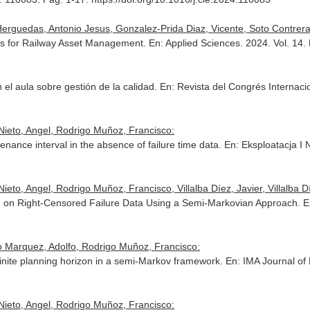
rguedas, Antonio Jesus, Gonzalez-Prida Diaz, Vicente, Soto Contrera
ysis for Railway Asset Management.
En: Applied Sciences
. 2024. Vol. 1
 el aula sobre gestión de la calidad.
En: Revista del Congrés Internacio
ieto, Angel, Rodrigo Muñoz, Francisco:
enance interval in the absence of failure time data.
En: Eksploatacja I
o, Angel, Rodrigo Muñoz, Francisco, Villalba Díez, Javier, Villalba Dí
ed on Right-Censored Failure Data Using a Semi-Markovian Approach.
E
 Marquez, Adolfo, Rodrigo Muñoz, Francisco:
inite planning horizon in a semi-Markov framework.
En: IMA Journal o
ieto, Angel, Rodrigo Muñoz, Francisco: