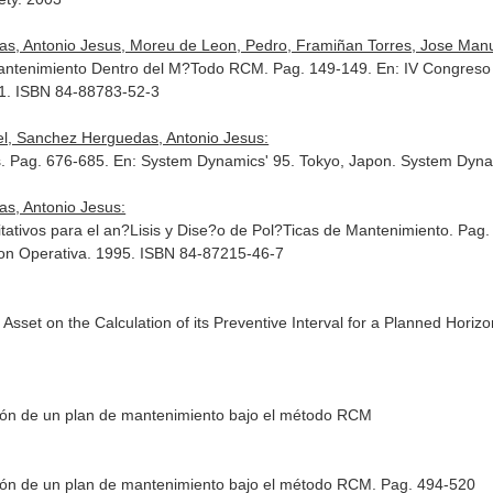
s, Antonio Jesus, Moreu de Leon, Pedro, Framiñan Torres, Jose Manu
Mantenimiento Dentro del M?Todo RCM. Pag. 149-149.
En: IV Congreso
01. ISBN 84-88783-52-3
el, Sanchez Herguedas, Antonio Jesus:
. Pag. 676-685.
En: System Dynamics' 95
. Tokyo, Japon. System Dyna
s, Antonio Jesus:
tativos para el an?Lisis y Dise?o de Pol?Ticas de Mantenimiento. Pag
cion Operativa. 1995. ISBN 84-87215-46-7
 Asset on the Calculation of its Preventive Interval for a Planned Ho
ación de un plan de mantenimiento bajo el método RCM
ación de un plan de mantenimiento bajo el método RCM. Pag. 494-520