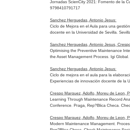
Jornadas ScienCity 2021: Fomento de la Cul
9798410791717
Sanchez Herguedas, Antonio Jesus:
Ciclo de Mejora en el Aula para una gesti
docente en la Universidad de Sevilla
. Sevil
Sanchez Herguedas, Antonio Jesus, Crespo
Optimising the Preventive Maintenance Int
the Asset Management Process
. Igi Globa
Sanchez Herguedas, Antonio Jesus:
Ciclo de mejora en el aula para la elabor
Experiencias de innovación docente de la U
Crespo Marquez, Adolfo, Moreu de Leon, P
Learning Through Maintenance Record Anal
Conference
. Praga, Rep?Blica Checa. Che
Crespo Marquez, Adolfo, Moreu de Leon, P
Modern Maintenance Management. Process 
Rep?Blica Checa. Check Maintenance Soci