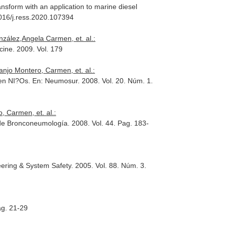
nsform with an application to marine diesel
1016/j.ress.2020.107394
zález,Angela Carmen, et. al.:
cine
. 2009. Vol. 179
anjo Montero, Carmen, et. al.:
 en NI?Os.
En: Neumosur
. 2008. Vol. 20. Núm. 1.
, Carmen, et. al.:
 de Bronconeumología
. 2008. Vol. 44. Pag. 183-
neering & System Safety
. 2005. Vol. 88. Núm. 3.
ag. 21-29