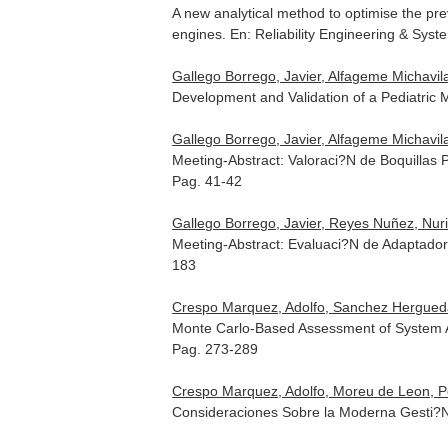
A new analytical method to optimise the pr
engines.
En: Reliability Engineering & Syst
Gallego Borrego, Javier, Alfageme Michavi
Development and Validation of a Pediatric
Gallego Borrego, Javier, Alfageme Michavil
Meeting-Abstract: Valoraci?N de Boquillas 
Pag. 41-42
Gallego Borrego, Javier, Reyes Nuñez, Nuri
Meeting-Abstract: Evaluaci?N de Adaptador
183
Crespo Marquez, Adolfo, Sanchez Herguedas
Monte Carlo-Based Assessment of System Av
Pag. 273-289
Crespo Marquez, Adolfo, Moreu de Leon, P
Consideraciones Sobre la Moderna Gesti?