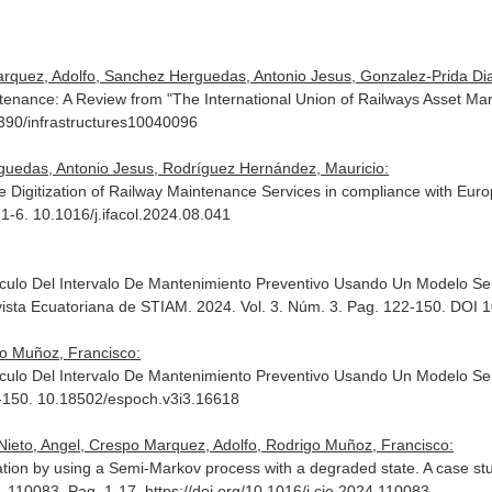
quez, Adolfo, Sanchez Herguedas, Antonio Jesus, Gonzalez-Prida Dia
aintenance: A Review from "The International Union of Railways Asset
3390/infrastructures10040096
guedas, Antonio Jesus, Rodríguez Hernández, Mauricio:
 the Digitization of Railway Maintenance Services in compliance with E
 1-6. 10.1016/j.ifacol.2024.08.041
lculo Del Intervalo De Mantenimiento Preventivo Usando Un Modelo S
ista Ecuatoriana de STIAM
. 2024. Vol. 3. Núm. 3. Pag. 122-150. DOI
o Muñoz, Francisco:
lculo Del Intervalo De Mantenimiento Preventivo Usando Un Modelo S
2-150. 10.18502/espoch.v3i3.16618
ieto, Angel, Crespo Marquez, Adolfo, Rodrigo Muñoz, Francisco:
ation by using a Semi-Markov process with a degraded state. A case stu
. 110083. Pag. 1-17. https://doi.org/10.1016/j.cie.2024.110083