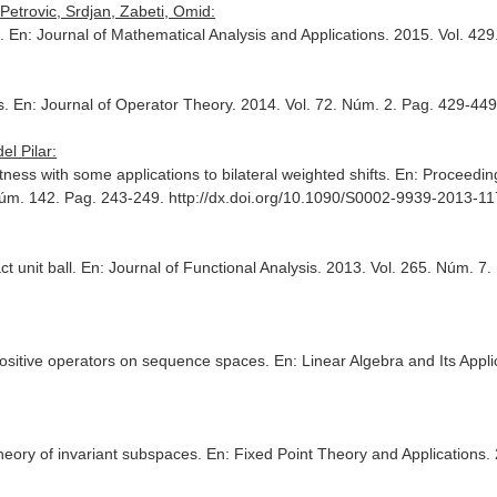
etrovic, Srdjan, Zabeti, Omid:
s.
En: Journal of Mathematical Analysis and Applications
. 2015. Vol. 42
s.
En: Journal of Operator Theory
. 2014. Vol. 72. Núm. 2. Pag. 429-4
l Pilar:
tness with some applications to bilateral weighted shifts.
En: Proceedin
 Núm. 142. Pag. 243-249. http://dx.doi.org/10.1090/S0002-9939-2013-1
t unit ball.
En: Journal of Functional Analysis
. 2013. Vol. 265. Núm. 7
 positive operators on sequence spaces.
En: Linear Algebra and Its Appli
theory of invariant subspaces.
En: Fixed Point Theory and Applications
.