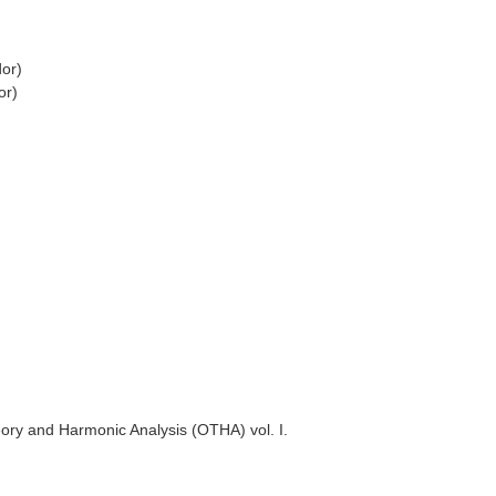
dor)
or)
ory and Harmonic Analysis (OTHA) vol. I
.