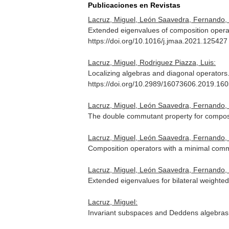
Publicaciones en Revistas
Lacruz, Miguel, León Saavedra, Fernando, P
Extended eigenvalues of composition opera
https://doi.org/10.1016/j.jmaa.2021.125427
Lacruz, Miguel, Rodriguez Piazza, Luis:
Localizing algebras and diagonal operators
https://doi.org/10.2989/16073606.2019.16
Lacruz, Miguel, León Saavedra, Fernando, P
The double commutant property for compos
Lacruz, Miguel, León Saavedra, Fernando, P
Composition operators with a minimal com
Lacruz, Miguel, León Saavedra, Fernando,
Extended eigenvalues for bilateral weighted
Lacruz, Miguel:
Invariant subspaces and Deddens algebra