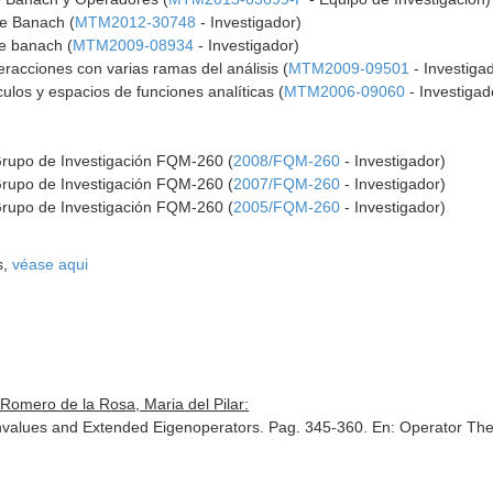
de Banach (
MTM2012-30748
- Investigador)
de banach (
MTM2009-08934
- Investigador)
eracciones con varias ramas del análisis (
MTM2009-09501
- Investiga
ulos y espacios de funciones analíticas (
MTM2006-09060
- Investigad
Grupo de Investigación FQM-260 (
2008/FQM-260
- Investigador)
Grupo de Investigación FQM-260 (
2007/FQM-260
- Investigador)
Grupo de Investigación FQM-260 (
2005/FQM-260
- Investigador)
s,
véase aqui
Romero de la Rosa, Maria del Pilar:
nvalues and Extended Eigenoperators. Pag. 345-360.
En: Operator The