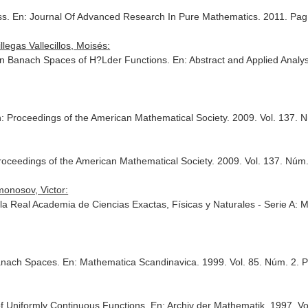
ss.
En: Journal Of Advanced Research In Pure Mathematics
. 2011. Pa
legas Vallecillos, Moisés:
on Banach Spaces of H?Lder Functions.
En: Abstract and Applied Analys
: Proceedings of the American Mathematical Society
. 2009. Vol. 137.
roceedings of the American Mathematical Society
. 2009. Vol. 137. Núm
monosov, Victor:
 la Real Academia de Ciencias Exactas, Físicas y Naturales - Serie A: 
Banach Spaces.
En: Mathematica Scandinavica
. 1999. Vol. 85. Núm. 2. 
f Uniformly Continuous Functions.
En: Archiv der Mathematik
. 1997. V