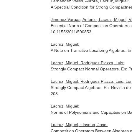
Fernández Valles, Aurora, Lacruz, Miguel:
A Spectral Condition for Strong Compactne
Jimenez Vargas, Antonio, Lacruz, Miguel, Vil
Essential Norm of Composition Operators 
10.1155/2011/590853.
Lacruz, Miguel:
A Note on Transitive Localizing Algebras.
En
Lacruz, Miguel, Rodriguez Piazza, Luis:
Strongly Compact Normal Operators.
En: P
Lacruz, Miguel, Rodriguez Piazza, Luis, Lo
Strongly Compact Algebras.
En: Revista de
208
Lacruz, Miguel:
Norms of Polynomials and Capacities on 
Lacruz, Miguel, Llavona, Jose:
Composition Operators Between Algebras o