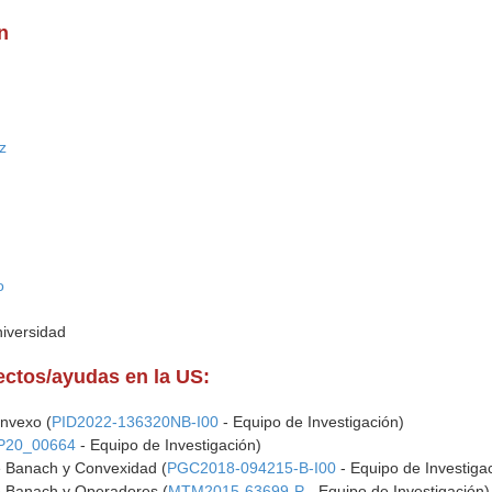
n
uz
o
niversidad
yectos/ayudas en la US:
onvexo (
PID2022-136320NB-I00
- Equipo de Investigación)
P20_00664
- Equipo de Investigación)
e Banach y Convexidad (
PGC2018-094215-B-I00
- Equipo de Investiga
e Banach y Operadores (
MTM2015-63699-P
- Equipo de Investigación)