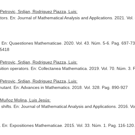
etrovic, Srdjan, Rodriguez Piazza, Luis:
tors.
En: Journal of Mathematical Analysis and Applications
. 2021. Vol.
.
En: Quaestiones Mathematicae
. 2020. Vol. 43. Núm. 5-6. Pag. 697-73
05418
etrovic, Srdjan, Rodriguez Piazza, Luis:
ition operators.
En: Collectanea Mathematica
. 2019. Vol. 70. Núm. 3.
etrovic, Srdjan, Rodriguez Piazza, Luis:
mutant.
En: Advances in Mathematics
. 2018. Vol. 328. Pag. 890-927
 Muñoz Molina, Luis Jesús:
 shifts.
En: Journal of Mathematical Analysis and Applications
. 2016. V
s.
En: Expositiones Mathematicae
. 2015. Vol. 33. Núm. 1. Pag. 116-12