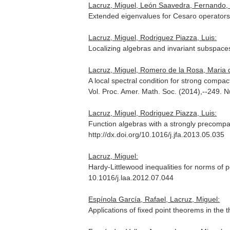
Lacruz, Miguel, León Saavedra, Fernando, P
Extended eigenvalues for Cesaro operator
Lacruz, Miguel, Rodriguez Piazza, Luis:
Localizing algebras and invariant subspace
Lacruz, Miguel, Romero de la Rosa, Maria de
A local spectral condition for strong compac
Vol. Proc. Amer. Math. Soc. (2014),--249.
Lacruz, Miguel, Rodriguez Piazza, Luis:
Function algebras with a strongly precompac
http://dx.doi.org/10.1016/j.jfa.2013.05.035
Lacruz, Miguel:
Hardy-Littlewood inequalities for norms of
10.1016/j.laa.2012.07.044
Espínola García, Rafael, Lacruz, Miguel:
Applications of fixed point theorems in the 