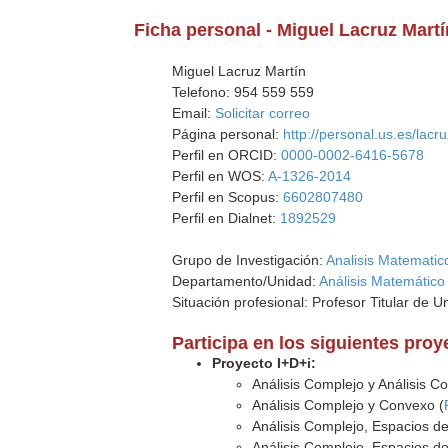
Ficha personal - Miguel Lacruz Martí
Miguel Lacruz Martín
Telefono: 954 559 559
Email:
Solicitar correo
Página personal:
http://personal.us.es/lacr
Perfil en ORCID:
0000-0002-6416-5678
Perfil en WOS:
A-1326-2014
Perfil en Scopus:
6602807480
Perfil en Dialnet:
1892529
Grupo de Investigación:
Analisis Matematic
Departamento/Unidad:
Análisis Matemático
Situación profesional: Profesor Titular de U
Participa en los siguientes pro
Proyecto I+D+i:
Análisis Complejo y Análisis C
Análisis Complejo y Convexo (
Análisis Complejo, Espacios d
Análisis Complejo, Espacios d