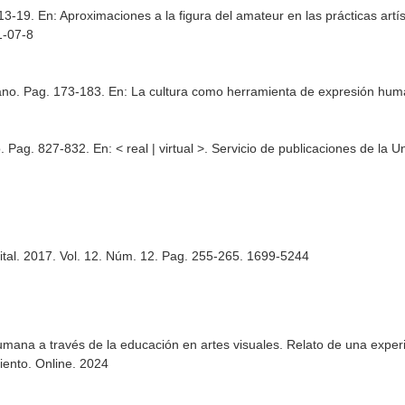
 13-19.
En: Aproximaciones a la figura del amateur en las prácticas artís
1-07-8
diano. Pag. 173-183.
En: La cultura como herramienta de expresión hum
po. Pag. 827-832.
En: < real | virtual >
. Servicio de publicaciones de la 
digital. 2017. Vol. 12. Núm. 12. Pag. 255-265. 1699-5244
umana a través de la educación en artes visuales. Relato de una expe
ento. Online. 2024