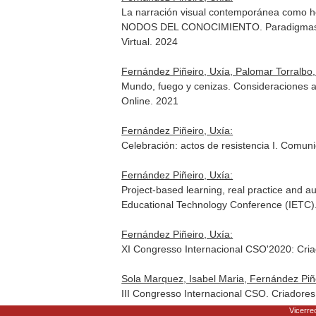
La narración visual contemporánea co
NODOS DEL CONOCIMIENTO. Paradigmas emer
Virtual. 2024
Fernández Piñeiro, Uxía, Palomar Torralbo,
Mundo, fuego y cenizas. Consideraciones are
Online. 2021
Fernández Piñeiro, Uxía:
Celebración: actos de resistencia I. Comun
Fernández Piñeiro, Uxía:
Project-based learning, real practice and a
Educational Technology Conference (IETC).
Fernández Piñeiro, Uxía:
XI Congresso Internacional CSO'2020: Cri
Sola Marquez, Isabel Maria, Fernández Piñe
III Congresso Internacional CSO. Criadore
Vicerrec