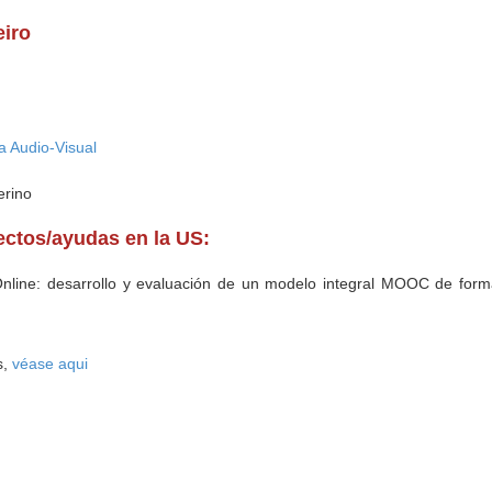
eiro
a Audio-Visual
erino
yectos/ayudas en la US:
 Online: desarrollo y evaluación de un modelo integral MOOC de form
s,
véase aqui