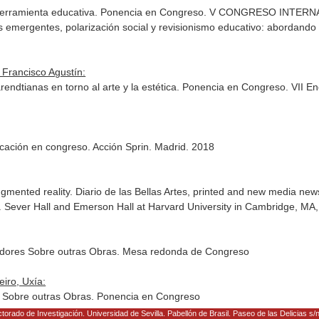
mo herramienta educativa. Ponencia en Congreso. V CONGRESO I
gentes, polarización social y revisionismo educativo: abordando l
 Francisco Agustín:
ndtianas en torno al arte y la estética. Ponencia en Congreso. VII Enc
icación en congreso. Acción Sprin. Madrid. 2018
ugmented reality. Diario de las Bellas Artes, printed and new media ne
 Sever Hall and Emerson Hall at Harvard University in Cambridge, MA
adores Sobre outras Obras. Mesa redonda de Congreso
iro, Uxía:
s Sobre outras Obras. Ponencia en Congreso
torado de Investigación. Universidad de Sevilla. Pabellón de Brasil. Paseo de las Delicias s/n