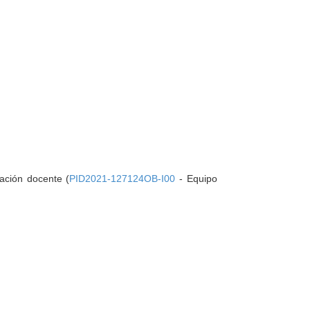
ación docente (
PID2021-127124OB-I00
- Equipo