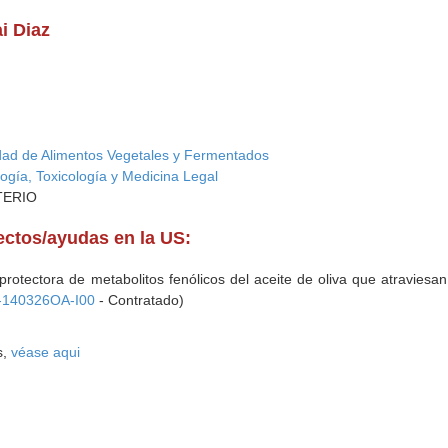
i Diaz
idad de Alimentos Vegetales y Fermentados
logía, Toxicología y Medicina Legal
STERIO
yectos/ayudas en la US:
protectora de metabolitos fenólicos del aceite de oliva que atravies
-140326OA-I00
- Contratado)
s,
véase aqui