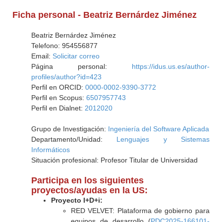
Ficha personal - Beatriz Bernárdez Jiménez
Beatriz Bernárdez Jiménez
Telefono: 954556877
Email:
Solicitar correo
Página personal:
https://idus.us.es/author-
profiles/author?id=423
Perfil en ORCID:
0000-0002-9390-3772
Perfil en Scopus:
6507957743
Perfil en Dialnet:
2012020
Grupo de Investigación:
Ingeniería del Software Aplicada
Departamento/Unidad:
Lenguajes y Sistemas
Informáticos
Situación profesional: Profesor Titular de Universidad
Participa en los siguientes
proyectos/ayudas en la US:
Proyecto I+D+i:
RED VELVET: Plataforma de gobierno para
equipos de desarrollo (
PDC2025-166101-