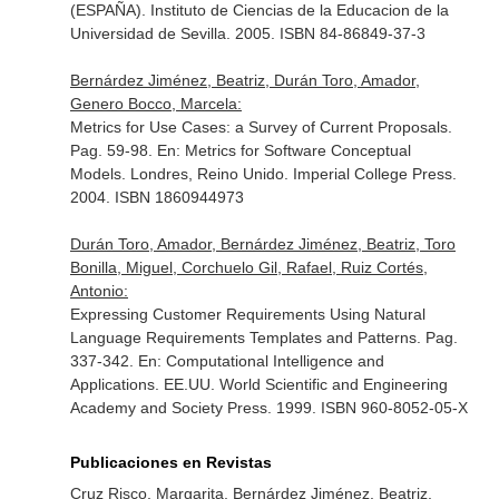
(ESPAÑA). Instituto de Ciencias de la Educacion de la
Universidad de Sevilla. 2005. ISBN 84-86849-37-3
Bernárdez Jiménez, Beatriz, Durán Toro, Amador,
Genero Bocco, Marcela:
Metrics for Use Cases: a Survey of Current Proposals.
Pag. 59-98.
En: Metrics for Software Conceptual
Models
. Londres, Reino Unido. Imperial College Press.
2004. ISBN 1860944973
Durán Toro, Amador, Bernárdez Jiménez, Beatriz, Toro
Bonilla, Miguel, Corchuelo Gil, Rafael, Ruiz Cortés,
Antonio:
Expressing Customer Requirements Using Natural
Language Requirements Templates and Patterns. Pag.
337-342.
En: Computational Intelligence and
Applications
. EE.UU. World Scientific and Engineering
Academy and Society Press. 1999. ISBN 960-8052-05-X
Publicaciones en Revistas
Cruz Risco, Margarita, Bernárdez Jiménez, Beatriz,