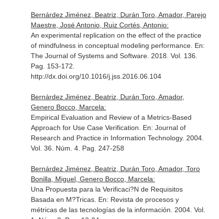
Bernárdez Jiménez, Beatriz, Durán Toro, Amador, Parejo
Maestre, José Antonio, Ruiz Cortés, Antonio:
An experimental replication on the effect of the practice
of mindfulness in conceptual modeling performance.
En:
The Journal of Systems and Software
. 2018. Vol. 136.
Pag. 153-172.
http://dx.doi.org/10.1016/j.jss.2016.06.104
Bernárdez Jiménez, Beatriz, Durán Toro, Amador,
Genero Bocco, Marcela:
Empirical Evaluation and Review of a Metrics-Based
Approach for Use Case Verification.
En: Journal of
Research and Practice in Information Technology
. 2004.
Vol. 36. Núm. 4. Pag. 247-258
Bernárdez Jiménez, Beatriz, Durán Toro, Amador, Toro
Bonilla, Miguel, Genero Bocco, Marcela:
Una Propuesta para la Verificaci?N de Requisitos
Basada en M?Tricas.
En: Revista de procesos y
métricas de las tecnologías de la información
. 2004. Vol.