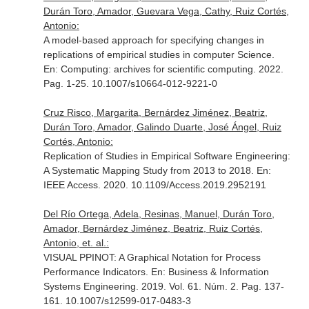
Durán Toro, Amador, Guevara Vega, Cathy, Ruiz Cortés,
Antonio:
A model-based approach for specifying changes in
replications of empirical studies in computer Science.
En: Computing: archives for scientific computing
. 2022.
Pag. 1-25. 10.1007/s10664-012-9221-0
Cruz Risco, Margarita, Bernárdez Jiménez, Beatriz,
Durán Toro, Amador, Galindo Duarte, José Ángel, Ruiz
Cortés, Antonio:
Replication of Studies in Empirical Software Engineering:
A Systematic Mapping Study from 2013 to 2018.
En:
IEEE Access
. 2020. 10.1109/Access.2019.2952191
Del Río Ortega, Adela, Resinas, Manuel, Durán Toro,
Amador, Bernárdez Jiménez, Beatriz, Ruiz Cortés,
Antonio, et. al.:
VISUAL PPINOT: A Graphical Notation for Process
Performance Indicators.
En: Business & Information
Systems Engineering
. 2019. Vol. 61. Núm. 2. Pag. 137-
161. 10.1007/s12599-017-0483-3