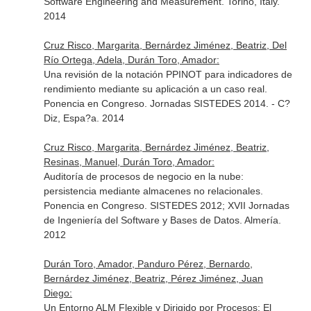
Software Engineering and Measurement. Torino, Italy.
2014
Cruz Risco, Margarita, Bernárdez Jiménez, Beatriz, Del
Río Ortega, Adela, Durán Toro, Amador:
Una revisión de la notación PPINOT para indicadores de
rendimiento mediante su aplicación a un caso real.
Ponencia en Congreso. Jornadas SISTEDES 2014. - C?
Diz, Espa?a. 2014
Cruz Risco, Margarita, Bernárdez Jiménez, Beatriz,
Resinas, Manuel, Durán Toro, Amador:
Auditoría de procesos de negocio en la nube:
persistencia mediante almacenes no relacionales.
Ponencia en Congreso. SISTEDES 2012; XVII Jornadas
de Ingeniería del Software y Bases de Datos. Almería.
2012
Durán Toro, Amador, Panduro Pérez, Bernardo,
Bernárdez Jiménez, Beatriz, Pérez Jiménez, Juan
Diego:
Un Entorno ALM Flexible y Dirigido por Procesos: El