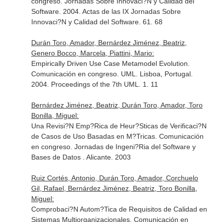
congreso. Jornadas Sobre Innovaci?N y Calidad del
Software. 2004. Actas de las IX Jornadas Sobre
Innovaci?N y Calidad del Software. 61. 68
Durán Toro, Amador, Bernárdez Jiménez, Beatriz,
Genero Bocco, Marcela, Piattini, Mario:
Empirically Driven Use Case Metamodel Evolution.
Comunicación en congreso. UML. Lisboa, Portugal.
2004. Proceedings of the 7th UML. 1. 11
Bernárdez Jiménez, Beatriz, Durán Toro, Amador, Toro
Bonilla, Miguel:
Una Revisi?N Emp?Rica de Heur?Sticas de Verificaci?N
de Casos de Uso Basadas en M?Tricas. Comunicación
en congreso. Jornadas de Ingeni?Ria del Software y
Bases de Datos . Alicante. 2003
Ruiz Cortés, Antonio, Durán Toro, Amador, Corchuelo
Gil, Rafael, Bernárdez Jiménez, Beatriz, Toro Bonilla,
Miguel:
Comprobaci?N Autom?Tica de Requisitos de Calidad en
Sistemas Multiorganizacionales. Comunicación en