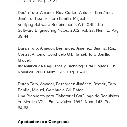
1. Núm. 2. Pag. 13-24
Durán Toro, Amador, Ruiz Cortés, Antonio, Bernárdez
Jiménez, Beatriz, Toro Bonilla, Miguel:
Verifying Software Requirements With XSLT.
En:
Software Engineering Notes
. 2002. Vol. 27. Núm. 1. Pag.
39-44
Durán Toro, Amador, Bernárdez Jiménez, Beatriz, Ruiz
Cortés, Antonio, Corchuelo Gil, Rafael, Toro Bonilla,
Miguel:
Ingenier?a de Requisitos y Tecnolog?a de Objetos.
En:
Novática
. 2000. Núm. 143. Pag. 15-20
Durán Toro, Amador, Bernárdez Jiménez, Beatriz, Toro
Bonilla, Miguel, Corchuelo Gil, Rafael:
Una Propuesta para Elaborar el Cat?Logo de Requisitos
en Metrica V2.1.
En: Novática
. 1999. Núm. 142. Pag.
64-68
Aportaciones a Congresos