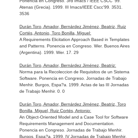
Ponencia en Congreso. 3rd Imacs / IEEE CSCC' 99.
Atenas (Grecia). 1999. III Imacs/IEEE Cscc'99. 3531.
3536
Durán Toro, Amador, Bernárdez Jiménez, Beatriz, Ruiz
Cortés, Antonio, Toro Bonilla, Miguel:
A Requirements Elicitation Approach Based in Templates
and Patterns. Ponencia en Congreso. Wer. Buenos Aires
(Argentina). 1999. Wer. 17. 29
Durán Toro, Amador, Bernárdez Jiménez, Beatriz:
Norma para la Recoleccion de Requisitos de un Sistema
Software. Ponencia en Congreso. Jornadas de Trabajo
Menhir. Burgos, Espa?a. 1999. Actas de las III Jornadas
de Trabajo Menhir. 0. 0
Durán Toro, Amador, Bernárdez Jiménez, Beatriz, Toro
Bonilla, Miguel, Ruiz Cortés, Antonio:
An Object-Oriented Model and a Case Tool for Software
Requirements Management and Documentation.
Ponencia en Congreso. Jornadas de Trabajo Menhir.
Burgos, Espa?a. 1999. IV Jornadas de Trabajo Menhir.