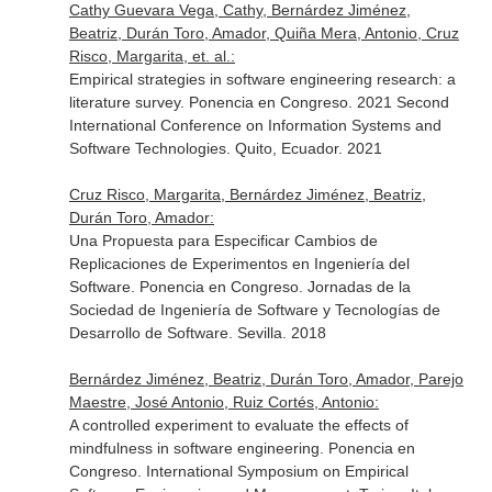
Cathy Guevara Vega, Cathy, Bernárdez Jiménez,
Beatriz, Durán Toro, Amador, Quiña Mera, Antonio, Cruz
Risco, Margarita, et. al.:
Empirical strategies in software engineering research: a
literature survey. Ponencia en Congreso. 2021 Second
International Conference on Information Systems and
Software Technologies. Quito, Ecuador. 2021
Cruz Risco, Margarita, Bernárdez Jiménez, Beatriz,
Durán Toro, Amador:
Una Propuesta para Especificar Cambios de
Replicaciones de Experimentos en Ingeniería del
Software. Ponencia en Congreso. Jornadas de la
Sociedad de Ingeniería de Software y Tecnologías de
Desarrollo de Software. Sevilla. 2018
Bernárdez Jiménez, Beatriz, Durán Toro, Amador, Parejo
Maestre, José Antonio, Ruiz Cortés, Antonio:
A controlled experiment to evaluate the effects of
mindfulness in software engineering. Ponencia en
Congreso. International Symposium on Empirical