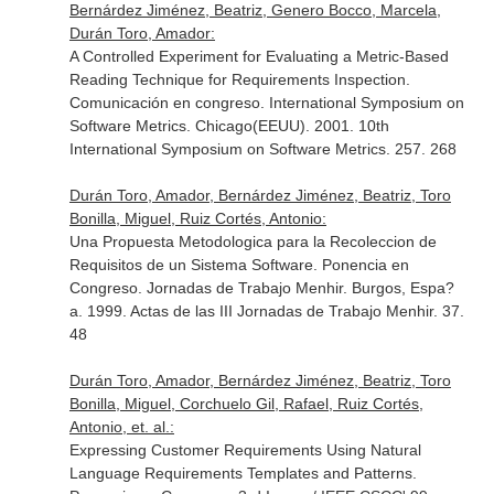
Bernárdez Jiménez, Beatriz, Genero Bocco, Marcela,
Durán Toro, Amador:
A Controlled Experiment for Evaluating a Metric-Based
Reading Technique for Requirements Inspection.
Comunicación en congreso. International Symposium on
Software Metrics. Chicago(EEUU). 2001. 10th
International Symposium on Software Metrics. 257. 268
Durán Toro, Amador, Bernárdez Jiménez, Beatriz, Toro
Bonilla, Miguel, Ruiz Cortés, Antonio:
Una Propuesta Metodologica para la Recoleccion de
Requisitos de un Sistema Software. Ponencia en
Congreso. Jornadas de Trabajo Menhir. Burgos, Espa?
a. 1999. Actas de las III Jornadas de Trabajo Menhir. 37.
48
Durán Toro, Amador, Bernárdez Jiménez, Beatriz, Toro
Bonilla, Miguel, Corchuelo Gil, Rafael, Ruiz Cortés,
Antonio, et. al.:
Expressing Customer Requirements Using Natural
Language Requirements Templates and Patterns.