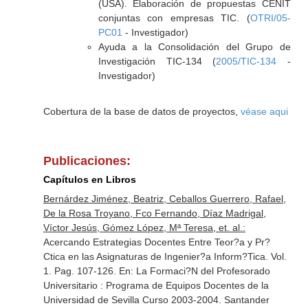
(USA). Elaboración de propuestas CENIT
conjuntas con empresas TIC. (
OTRI/05-
PC01
- Investigador)
Ayuda a la Consolidación del Grupo de
Investigación TIC-134 (
2005/TIC-134
-
Investigador)
Cobertura de la base de datos de proyectos,
véase aqui
Publicaciones:
Capítulos en Libros
Bernárdez Jiménez, Beatriz, Ceballos Guerrero, Rafael,
De la Rosa Troyano, Fco Fernando, Díaz Madrigal,
Víctor Jesús, Gómez López, Mª Teresa, et. al.:
Acercando Estrategias Docentes Entre Teor?a y Pr?
Ctica en las Asignaturas de Ingenier?a Inform?Tica. Vol.
1. Pag. 107-126.
En: La Formaci?N del Profesorado
Universitario : Programa de Equipos Docentes de la
Universidad de Sevilla Curso 2003-2004
. Santander