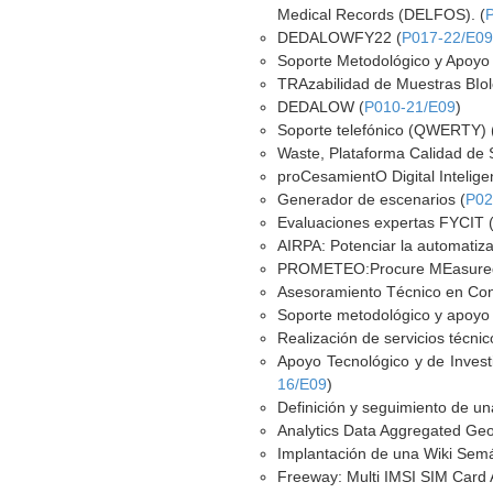
Medical Records (DELFOS). (
DEDALOWFY22 (
P017-22/E0
Soporte Metodológico y Apoyo 
TRAzabilidad de Muestras BIo
DEDALOW (
P010-21/E09
)
Soporte telefónico (QWERTY) 
Waste, Plataforma Calidad de 
proCesamientO Digital Intelig
Generador de escenarios (
P02
Evaluaciones expertas FYCIT 
AIRPA: Potenciar la automatiz
PROMETEO:Procure MEasured
Asesoramiento Técnico en Con
Soporte metodológico y apoyo 
Realización de servicios técni
Apoyo Tecnológico y de Investi
16/E09
)
Definición y seguimiento de una
Analytics Data Aggregated Geo
Implantación de una Wiki Sem
Freeway: Multi IMSI SIM Card Ap