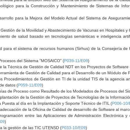
nológico para la Construcción y Mantenimiento de Sistemas de Infor
esarrollo para la Mejora del Modelo Actual del Sistema de Asegurami
estión de la Movilidad y Abastecimiento de Vacunas en Hospitales y C
iento de salud basado en tecnologías semánticas e inteligencia art
dad para el sistema de recursos humanos (Sirhus) de la Consejería de
Procesos del Sistema “MOSAICO" (
P039-11/E09
)
de la Técnica de Gestión de Calidad NDT en los Proyectos de Software 
erramienta de Gestión de Calidad para el Desarrollo de un Módulo de P
s Procedimientos de Gestión en TI de la unidad TIS de la agencia and
de datos (
P059-11/E09
)
Guías de Proceso como Resultado de los Modelados de Procesos del S
mplantación de la Gestión de Proyectos de Tecnologías de la Información
a Puesta al día en la Implantación y Soporte Técnico de ITIL (
P006-10/
a adecuación de la Oficina de Calidad de desarrollo de Software al marc
Programación entre las Aplicaciones de Administración Electrónica 
E09
)
a la gestión de las TIC UTENSD (
P033-10/E09
)