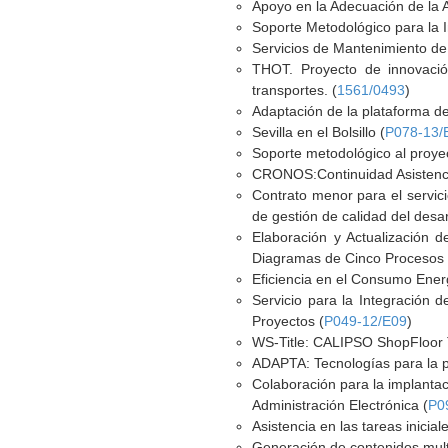
Apoyo en la Adecuación de la 
Soporte Metodológico para la I
Servicios de Mantenimiento de 
THOT. Proyecto de innovació
transportes. (
1561/0493
)
Adaptación de la plataforma d
Sevilla en el Bolsillo (
P078-13/
Soporte metodológico al proye
CRONOS:Continuidad Asistencial
Contrato menor para el servici
de gestión de calidad del desar
Elaboración y Actualización 
Diagramas de Cinco Procesos d
Eficiencia en el Consumo Ener
Servicio para la Integración
Proyectos (
P049-12/E09
)
WS-Title: CALIPSO ShopFloor T
ADAPTA: Tecnologías para la pe
Colaboración para la implantac
Administración Electrónica (
P0
Asistencia en las tareas inicia
Generación de contenidos multi