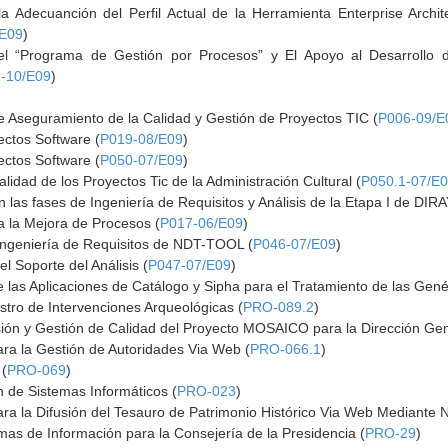
la Adecuanción del Perfil Actual de la Herramienta Enterprise Archi
/E09
)
del “Programa de Gestión por Procesos” y El Apoyo al Desarrollo d
-10/E09
)
e Aseguramiento de la Calidad y Gestión de Proyectos TIC (
P006-09/E
ectos Software (
P019-08/E09
)
ectos Software (
P050-07/E09
)
lidad de los Proyectos Tic de la Administración Cultural (
P050.1-07/E
 las fases de Ingeniería de Requisitos y Análisis de la Etapa I de DIRA
 la Mejora de Procesos (
P017-06/E09
)
 Ingeniería de Requisitos de NDT-TOOL (
P046-07/E09
)
 Soporte del Análisis (
P047-07/E09
)
e las Aplicaciones de Catálogo y Sipha para el Tratamiento de las Gené
stro de Intervenciones Arqueológicas (
PRO-089.2
)
sión y Gestión de Calidad del Proyecto MOSAICO para la Dirección Gen
ara la Gestión de Autoridades Via Web (
PRO-066.1
)
 (
PRO-069
)
n de Sistemas Informáticos (
PRO-023
)
ara la Difusión del Tesauro de Patrimonio Histórico Via Web Mediante 
mas de Información para la Consejería de la Presidencia (
PRO-29
)