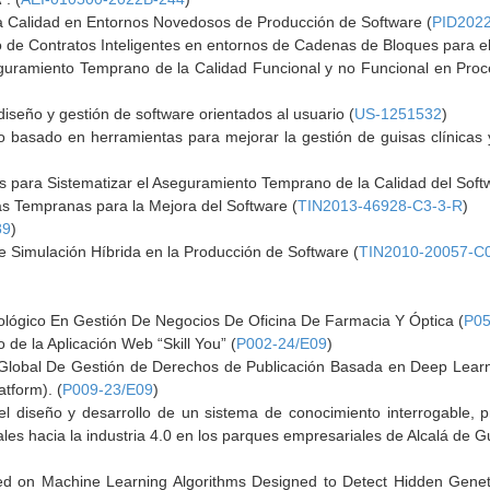
 Calidad en Entornos Novedosos de Producción de Software (
PID202
 de Contratos Inteligentes en entornos de Cadenas de Bloques para el
eguramiento Temprano de la Calidad Funcional y no Funcional en Proc
seño y gestión de software orientados al usuario (
US-1251532
)
 basado en herramientas para mejorar la gestión de guisas clínicas 
 para Sistematizar el Aseguramiento Temprano de la Calidad del Soft
 Tempranas para la Mejora del Software (
TIN2013-46928-C3-3-R
)
89
)
 Simulación Híbrida en la Producción de Software (
TIN2010-20057-C
ológico En Gestión De Negocios De Oficina De Farmacia Y Óptica (
P05
o de la Aplicación Web “Skill You” (
P002-24/E09
)
 Global De Gestión de Derechos de Publicación Basada en Deep Learn
tform). (
P009-23/E09
)
l diseño y desarrollo de un sistema de conocimiento interrogable, pr
ales hacia la industria 4.0 en los parques empresariales de Alcalá de G
)
d on Machine Learning Algorithms Designed to Detect Hidden Genetic