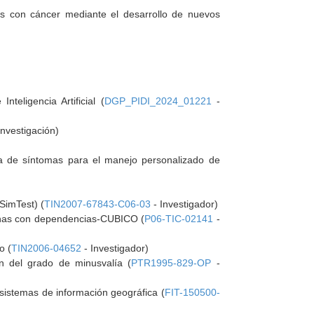
es con cáncer mediante el desarrollo de nuevos
teligencia Artificial (
DGP_PIDI_2024_01221
-
nvestigación)
nua de síntomas para el manejo personalizado de
SimTest) (
TIN2007-67843-C06-03
- Investigador)
sonas con dependencias-CUBICO (
P06-TIC-02141
-
o (
TIN2006-04652
- Investigador)
ón del grado de minusvalía (
PTR1995-829-OP
-
 sistemas de información geográfica (
FIT-150500-