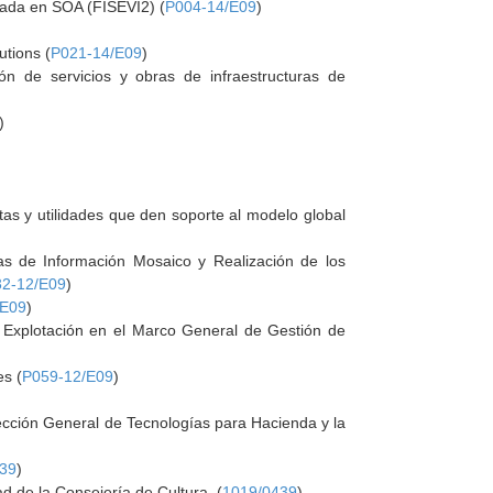
sada en SOA (FISEVI2) (
P004-14/E09
)
utions (
P021-14/E09
)
n de servicios y obras de infraestructuras de
)
tas y utilidades que den soporte al modelo global
as de Información Mosaico y Realización de los
2-12/E09
)
/E09
)
y Explotación en el Marco General de Gestión de
es (
P059-12/E09
)
irección General de Tecnologías para Hacienda y la
439
)
d de la Consejería de Cultura. (
1019/0439
)