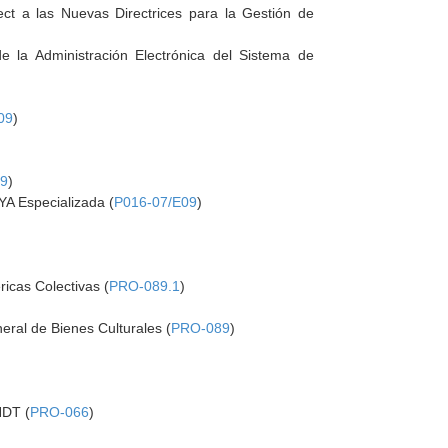
tect a las Nuevas Directrices para la Gestión de
e la Administración Electrónica del Sistema de
09
)
09
)
YA Especializada (
P016-07/E09
)
ricas Colectivas (
PRO-089.1
)
eral de Bienes Culturales (
PRO-089
)
NDT (
PRO-066
)