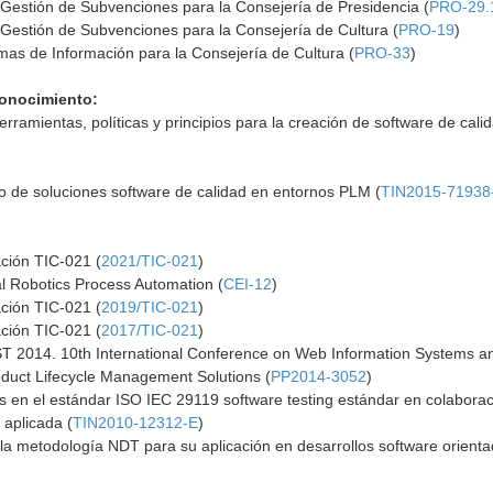
Gestión de Subvenciones para la Consejería de Presidencia (
PRO-29.
Gestión de Subvenciones para la Consejería de Cultura (
PRO-19
)
mas de Información para la Consejería de Cultura (
PRO-33
)
Conocimiento:
rramientas, políticas y principios para la creación de software de calid
lo de soluciones software de calidad en entornos PLM (
TIN2015-7193
ación TIC-021 (
2021/TIC-021
)
al Robotics Process Automation (
CEI-12
)
ación TIC-021 (
2019/TIC-021
)
ación TIC-021 (
2017/TIC-021
)
T 2014. 10th International Conference on Web Information Systems an
duct Lifecycle Management Solutions (
PP2014-3052
)
 en el estándar ISO IEC 29119 software testing estándar en colaboraci
 aplicada (
TIN2010-12312-E
)
la metodología NDT para su aplicación en desarrollos software orient