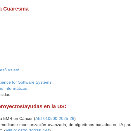
na Cuaresma
/es3.us.es/
cience for Software Systems
s Informáticos
rsidad
proyectos/ayudas en la US:
la EMR en Cáncer (
AEI-010500-2025-26
)
l, mediante monitorización avanzada, de algoritmos basados en IA par
. (
AEI-010500-2022B-244
)