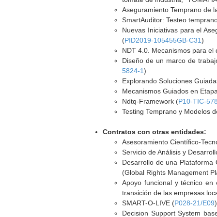
Aseguramiento Temprano de la
SmartAuditor: Testeo temprano
Nuevas Iniciativas para el As
(
PID2019-105455GB-C31
)
NDT 4.0. Mecanismos para el di
Diseño de un marco de trabajo
5824-1
)
Explorando Soluciones Guiadas
Mecanismos Guiados en Etapas
Ndtq-Framework (
P10-TIC-57
Testing Temprano y Modelos de
Contratos con otras entidades:
Asesoramiento Científico-Tecn
Servicio de Análisis y Desarroll
Desarrollo de una Plataforma
(Global Rights Management Pla
Apoyo funcional y técnico en e
transición de las empresas loc
SMART-O-LIVE (
P028-21/E09
Decision Support System base