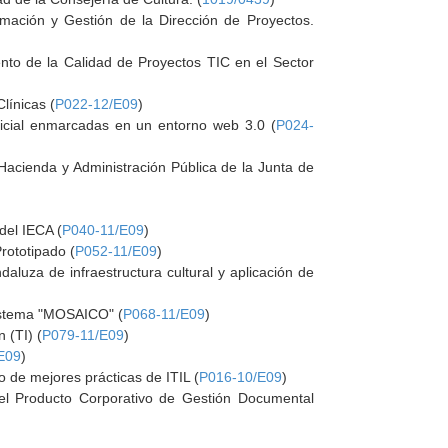
mación y Gestión de la Dirección de Proyectos.
ento de la Calidad de Proyectos TIC en el Sector
línicas (
P022-12/E09
)
ificial enmarcadas en un entorno web 3.0 (
P024-
 Hacienda y Administración Pública de la Junta de
del IECA (
P040-11/E09
)
rototipado (
P052-11/E09
)
aluza de infraestructura cultural y aplicación de
istema "MOSAICO" (
P068-11/E09
)
 (TI) (
P079-11/E09
)
E09
)
o de mejores prácticas de ITIL (
P016-10/E09
)
y el Producto Corporativo de Gestión Documental