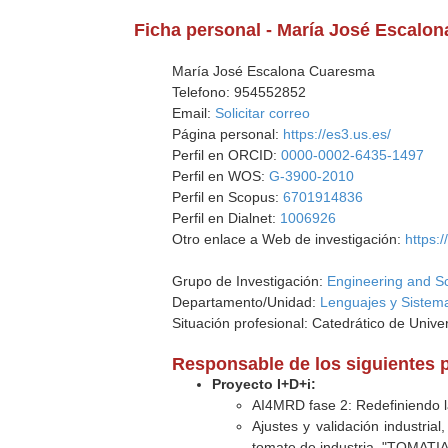
Ficha personal - María José Escalo
María José Escalona Cuaresma
Telefono: 954552852
Email:
Solicitar correo
Página personal:
https://es3.us.es/
Perfil en ORCID:
0000-0002-6435-1497
Perfil en WOS:
G-3900-2010
Perfil en Scopus:
6701914836
Perfil en Dialnet:
1006926
Otro enlace a Web de investigación:
https:/
Grupo de Investigación:
Engineering and S
Departamento/Unidad:
Lenguajes y Sistema
Situación profesional: Catedrático de Unive
Responsable de los siguientes 
Proyecto I+D+i:
AI4MRD fase 2: Redefiniendo 
Ajustes y validación industria
tomate de industria, "TOMATIA"