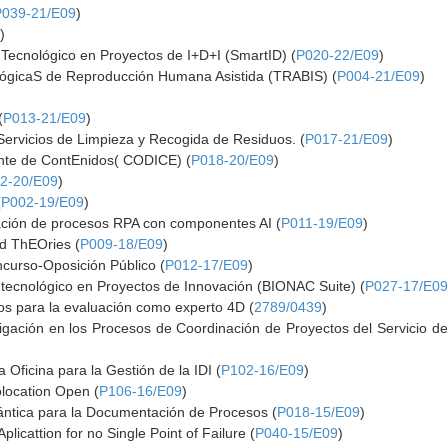
P039-21/E09
)
9
)
Tecnológico en Proyectos de I+D+I (SmartID) (
P020-22/E09
)
lógicaS de Reproducción Humana Asistida (TRABIS) (
P004-21/E09
)
(
P013-21/E09
)
Servicios de Limpieza y Recogida de Residuos. (
P017-21/E09
)
ente de ContEnidos( CODICE) (
P018-20/E09
)
2-20/E09
)
(
P002-19/E09
)
ación de procesos RPA con componentes AI (
P011-19/E09
)
 ThEOries (
P009-18/E09
)
curso-Oposición Público (
P012-17/E09
)
tecnológico en Proyectos de Innovación (BIONAC Suite) (
P027-17/E0
cos para la evaluación como experto 4D (
2789/0439
)
gación en los Procesos de Coordinación de Proyectos del Servicio de 
 Oficina para la Gestión de la IDI (
P102-16/E09
)
location Open (
P106-16/E09
)
ántica para la Documentación de Procesos (
P018-15/E09
)
licattion for no Single Point of Failure (
P040-15/E09
)