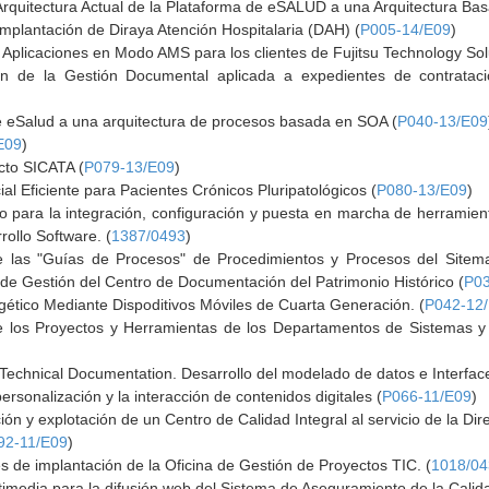
Arquitectura Actual de la Plataforma de eSALUD a una Arquitectura Ba
mplantación de Diraya Atención Hospitalaria (DAH) (
P005-14/E09
)
Aplicaciones en Modo AMS para los clientes de Fujitsu Technology Sol
n de la Gestión Documental aplicada a expedientes de contratació
e eSalud a una arquitectura de procesos basada en SOA (
P040-13/E09
E09
)
cto SICATA (
P079-13/E09
)
 Eficiente para Pacientes Crónicos Pluripatológicos (
P080-13/E09
)
o para la integración, configuración y puesta en marcha de herramien
rollo Software. (
1387/0493
)
de las "Guías de Procesos" de Procedimientos y Procesos del Sitem
e Gestión del Centro de Documentación del Patrimonio Histórico (
P03
gético Mediante Dispoditivos Móviles de Cuarta Generación. (
P042-12
 de los Proyectos y Herramientas de los Departamentos de Sistemas 
echnical Documentation. Desarrollo del modelado de datos e Interfac
rsonalización y la interacción de contenidos digitales (
P066-11/E09
)
ión y explotación de un Centro de Calidad Integral al servicio de la D
92-11/E09
)
les de implantación de la Oficina de Gestión de Proyectos TIC. (
1018/0
media para la difusión web del Sistema de Aseguramiento de la Calida