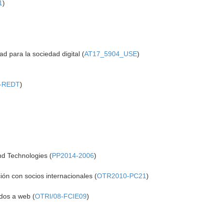
1
)
ad para la sociedad digital (
AT17_5904_USE
)
8-REDT
)
d Technologies (
PP2014-2006
)
ón con socios internacionales (
OTR2010-PC21
)
ados a web (
OTRI/08-FCIE09
)