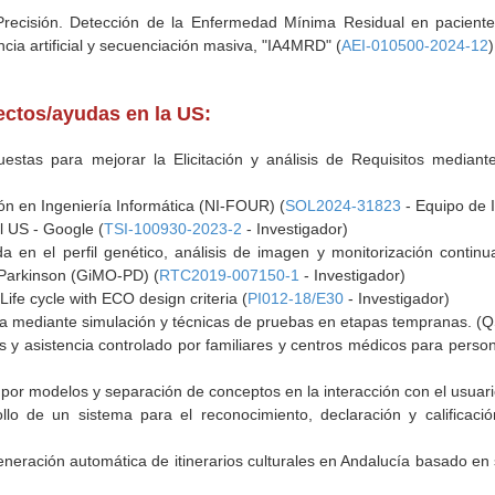
 Precisión. Detección de la Enfermedad Mínima Residual en pacient
cia artificial y secuenciación masiva, "IA4MRD" (
AEI-010500-2024-12
)
yectos/ayudas en la US:
stas para mejorar la Elicitación y análisis de Requisitos mediante In
ón en Ingeniería Informática (NI-FOUR) (
SOL2024-31823
- Equipo de I
al US - Google (
TSI-100930-2023-2
- Investigador)
da en el perfil genético, análisis de imagen y monitorización conti
Parkinson (GiMO-PD) (
RTC2019-007150-1
- Investigador)
 Life cycle with ECO design criteria (
PI012-18/E30
- Investigador)
da mediante simulación y técnicas de pruebas en etapas tempranas. (Q
y asistencia controlado por familiares y centros médicos para per
o por modelos y separación de conceptos en la interacción con el usuari
llo de un sistema para el reconocimiento, declaración y calificaci
neración automática de itinerarios culturales en Andalucía basado en