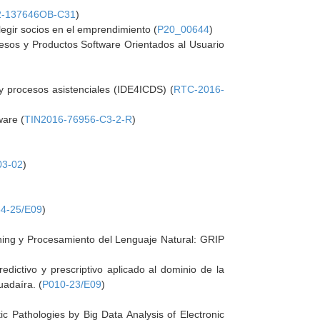
2-137646OB-C31
)
egir socios en el emprendimiento (
P20_00644
)
esos y Productos Software Orientados al Usuario
y procesos asistenciales (IDE4ICDS) (
RTC-2016-
ware (
TIN2016-76956-C3-2-R
)
03-02
)
4-25/E09
)
ing y Procesamiento del Lenguaje Natural: GRIP
edictivo y prescriptivo aplicado al dominio de la
uadaíra. (
P010-23/E09
)
 Pathologies by Big Data Analysis of Electronic