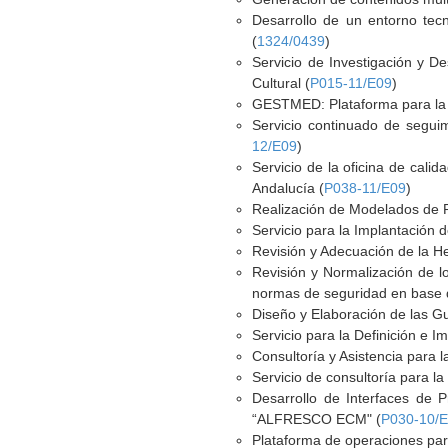
Desarrollo de un entorno tec
(
1324/0439
)
Servicio de Investigación y D
Cultural (
P015-11/E09
)
GESTMED: Plataforma para la G
Servicio continuado de seguim
12/E09
)
Servicio de la oficina de cali
Andalucía (
P038-11/E09
)
Realización de Modelados de 
Servicio para la Implantación 
Revisión y Adecuación de la H
Revisión y Normalización de lo
normas de seguridad en base 
Diseño y Elaboración de las 
Servicio para la Definición e I
Consultoría y Asistencia para l
Servicio de consultoría para l
Desarrollo de Interfaces de 
“ALFRESCO ECM" (
P030-10/
Plataforma de operaciones par