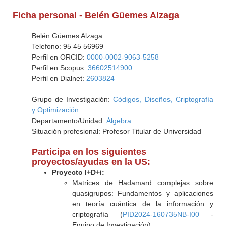
Ficha personal - Belén Güemes Alzaga
Belén Güemes Alzaga
Telefono: 95 45 56969
Perfil en ORCID:
0000-0002-9063-5258
Perfil en Scopus:
36602514900
Perfil en Dialnet:
2603824
Grupo de Investigación:
Códigos, Diseños, Criptografía
y Optimización
Departamento/Unidad:
Álgebra
Situación profesional: Profesor Titular de Universidad
Participa en los siguientes
proyectos/ayudas en la US:
Proyecto I+D+i:
Matrices de Hadamard complejas sobre
quasigrupos: Fundamentos y aplicaciones
en teoría cuántica de la información y
criptografía (
PID2024-160735NB-I00
-
Equipo de Investigación)