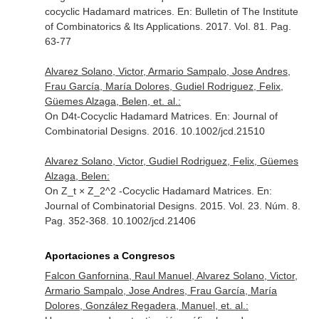
cocyclic Hadamard matrices.
En: Bulletin of The Institute
of Combinatorics & Its Applications
. 2017. Vol. 81. Pag.
63-77
Alvarez Solano, Victor, Armario Sampalo, Jose Andres,
Frau García, María Dolores, Gudiel Rodriguez, Felix,
Güemes Alzaga, Belen, et. al.:
On D4t-Cocyclic Hadamard Matrices.
En: Journal of
Combinatorial Designs
. 2016. 10.1002/jcd.21510
Alvarez Solano, Victor, Gudiel Rodriguez, Felix, Güemes
Alzaga, Belen:
On Z_t × Z_2^2 -Cocyclic Hadamard Matrices.
En:
Journal of Combinatorial Designs
. 2015. Vol. 23. Núm. 8.
Pag. 352-368. 10.1002/jcd.21406
Aportaciones a Congresos
Falcon Ganfornina, Raul Manuel, Alvarez Solano, Victor,
Armario Sampalo, Jose Andres, Frau García, María
Dolores, González Regadera, Manuel, et. al.: