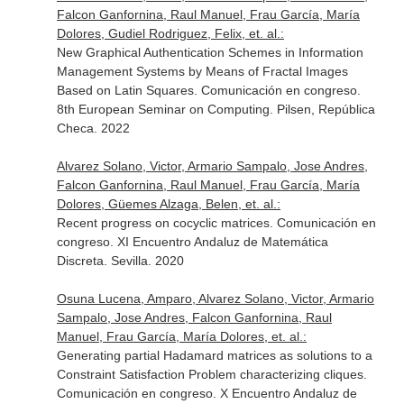
Falcon Ganfornina, Raul Manuel, Frau García, María
Dolores, Gudiel Rodriguez, Felix, et. al.:
New Graphical Authentication Schemes in Information
Management Systems by Means of Fractal Images
Based on Latin Squares. Comunicación en congreso.
8th European Seminar on Computing. Pilsen, República
Checa. 2022
Alvarez Solano, Victor, Armario Sampalo, Jose Andres,
Falcon Ganfornina, Raul Manuel, Frau García, María
Dolores, Güemes Alzaga, Belen, et. al.:
Recent progress on cocyclic matrices. Comunicación en
congreso. XI Encuentro Andaluz de Matemática
Discreta. Sevilla. 2020
Osuna Lucena, Amparo, Alvarez Solano, Victor, Armario
Sampalo, Jose Andres, Falcon Ganfornina, Raul
Manuel, Frau García, María Dolores, et. al.:
Generating partial Hadamard matrices as solutions to a
Constraint Satisfaction Problem characterizing cliques.
Comunicación en congreso. X Encuentro Andaluz de