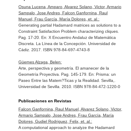
Osuna Lucena, Amparo, Alvarez Solano, Victor, Armario
Sampalo, Jose Andres, Falcon Ganfornina, Raul
Manuel, Frau García, María Dolores, et. al.:
Generating partial Hadamard matrices as solutions to a
Constraint Satisfaction Problem characterizing cliques.
Pag. 17-20.
En: X Encuentro Andaluz de Matemática
Discreta
. La Línea de la Concepción. Universidad de
Cádiz. 2017. ISBN 978-84-697-4743-8
Güemes Alzaga, Belen:
Arte, perspectiva y geometría. El amanecer de la
Geometría Proyectiva. Pag. 145-179.
En: Prisma: un
Paseo Entre las Matem?Ticas y la Realidad
. Sevilla,.
Universidad de Sevilla. 2010. ISBN 978-84-472-1220-0
Publicaciones en Revistas
Falcon Ganfornina, Raul Manuel, Alvarez Solano, Victor,
Armario Sampalo, Jose Andres, Frau García, María
Dolores, Gudiel Rodriguez, Felix, et. al.:
A computational approach to analyze the Hadamard