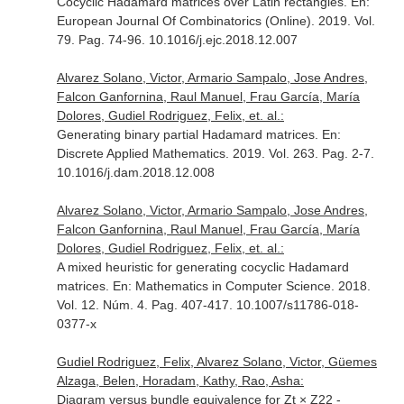
Cocyclic Hadamard matrices over Latin rectangles.
En:
European Journal Of Combinatorics (Online)
. 2019. Vol.
79. Pag. 74-96. 10.1016/j.ejc.2018.12.007
Alvarez Solano, Victor, Armario Sampalo, Jose Andres,
Falcon Ganfornina, Raul Manuel, Frau García, María
Dolores, Gudiel Rodriguez, Felix, et. al.:
Generating binary partial Hadamard matrices.
En:
Discrete Applied Mathematics
. 2019. Vol. 263. Pag. 2-7.
10.1016/j.dam.2018.12.008
Alvarez Solano, Victor, Armario Sampalo, Jose Andres,
Falcon Ganfornina, Raul Manuel, Frau García, María
Dolores, Gudiel Rodriguez, Felix, et. al.:
A mixed heuristic for generating cocyclic Hadamard
matrices.
En: Mathematics in Computer Science
. 2018.
Vol. 12. Núm. 4. Pag. 407-417. 10.1007/s11786-018-
0377-x
Gudiel Rodriguez, Felix, Alvarez Solano, Victor, Güemes
Alzaga, Belen, Horadam, Kathy, Rao, Asha:
Diagram versus bundle equivalence for Zt × Z22 -