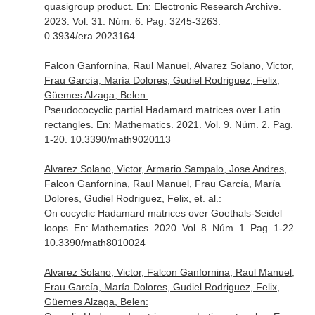
quasigroup product.
En: Electronic Research Archive
.
2023. Vol. 31. Núm. 6. Pag. 3245-3263.
0.3934/era.2023164
Falcon Ganfornina, Raul Manuel, Alvarez Solano, Victor,
Frau García, María Dolores, Gudiel Rodriguez, Felix,
Güemes Alzaga, Belen:
Pseudococyclic partial Hadamard matrices over Latin
rectangles.
En: Mathematics
. 2021. Vol. 9. Núm. 2. Pag.
1-20. 10.3390/math9020113
Alvarez Solano, Victor, Armario Sampalo, Jose Andres,
Falcon Ganfornina, Raul Manuel, Frau García, María
Dolores, Gudiel Rodriguez, Felix, et. al.:
On cocyclic Hadamard matrices over Goethals-Seidel
loops.
En: Mathematics
. 2020. Vol. 8. Núm. 1. Pag. 1-22.
10.3390/math8010024
Alvarez Solano, Victor, Falcon Ganfornina, Raul Manuel,
Frau García, María Dolores, Gudiel Rodriguez, Felix,
Güemes Alzaga, Belen: