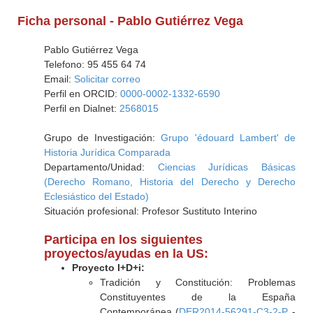
Ficha personal - Pablo Gutiérrez Vega
Pablo Gutiérrez Vega
Telefono: 95 455 64 74
Email:
Solicitar correo
Perfil en ORCID:
0000-0002-1332-6590
Perfil en Dialnet:
2568015
Grupo de Investigación:
Grupo 'édouard Lambert' de
Historia Jurídica Comparada
Departamento/Unidad:
Ciencias Jurídicas Básicas
(Derecho Romano, Historia del Derecho y Derecho
Eclesiástico del Estado)
Situación profesional: Profesor Sustituto Interino
Participa en los siguientes
proyectos/ayudas en la US:
Proyecto I+D+i:
Tradición y Constitución: Problemas
Constituyentes de la España
Contemporánea (
DER2014-56291-C3-2-P
-