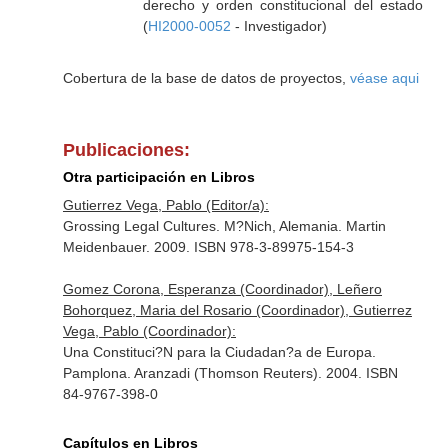
derecho y orden constitucional del estado
(
HI2000-0052
- Investigador)
Cobertura de la base de datos de proyectos,
véase aqui
Publicaciones:
Otra participación en Libros
Gutierrez Vega, Pablo (Editor/a):
Grossing Legal Cultures. M?Nich, Alemania. Martin
Meidenbauer. 2009. ISBN 978-3-89975-154-3
Gomez Corona, Esperanza (Coordinador), Leñero
Bohorquez, Maria del Rosario (Coordinador), Gutierrez
Vega, Pablo (Coordinador):
Una Constituci?N para la Ciudadan?a de Europa.
Pamplona. Aranzadi (Thomson Reuters). 2004. ISBN
84-9767-398-0
Capítulos en Libros